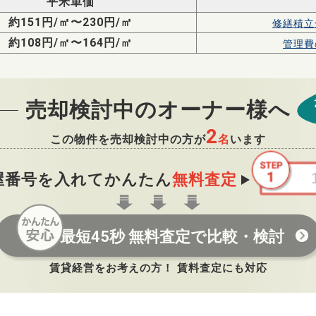
平米単価
約151円/㎡〜230円/㎡
修繕積立
約108円/㎡〜164円/㎡
管理費
売却検討中のオーナー様へ
2
この物件を売却検討中の方が
名
います
屋番号を入れてかんたん
無料査定
最短45秒 無料査定で比較・検討
賃貸経営をお考えの方！ 賃料査定にも対応