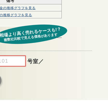
備考
金の
推移グラフを見る
の
推移グラフを見る
相場より高く売れるケースも!？
複数社比較で見える価格があります
号室
／