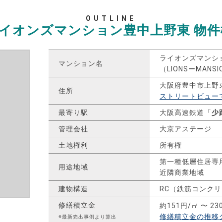
OUTLINE
イオンズマンション豊中上野東
物件
ライオンズマンシ
マンション名
（LIONSーMAN
大阪府豊中市上野
住所
ストリートビュー
最寄り駅
大阪高速鉄道「
少
管理会社
大京アステージ
土地権利
所有権
第一種低層住居専
用途地域
近隣商業地域
建物構造
RC（鉄筋コンク
修繕積立金
約151円/㎡ 〜 23
修繕積立金の推移
※最新売出事例より算出