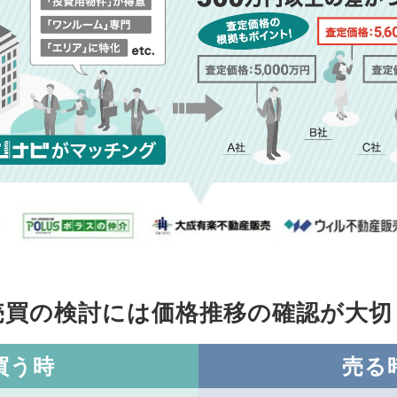
売買の検討には価格推移の
確認が大切
買う時
売る