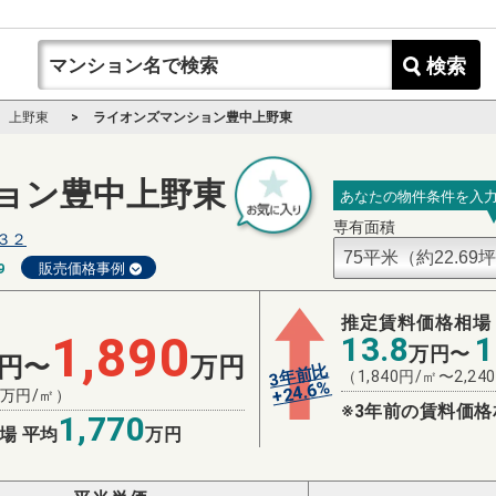
検索
上野東
ライオンズマンション豊中上野東
ョン豊中上野東
あなたの物件条件を入
専有面積
３２
9
販売価格事例
推定賃料価格相場
1,890
13.8
1
万円〜
円〜
万円
3年前比
（
1,840
円/㎡〜
2,240
%
24.6
+
万円/㎡）
※3年前の賃料価格
1,770
場 平均
万円