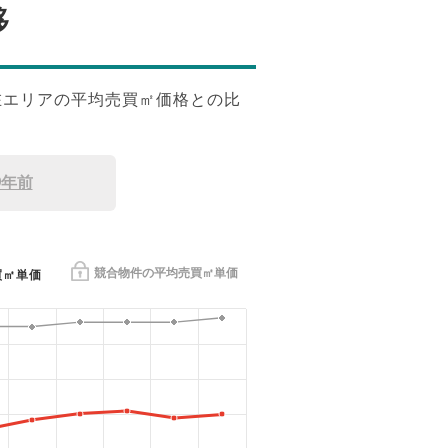
移
在エリアの平均売買㎡価格との比
9年前
競合物件の平均売買㎡単価
買㎡単価