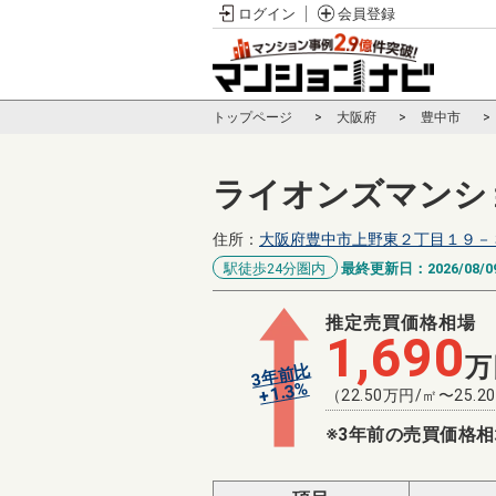
ログイン
会員登録
トップページ
大阪府
豊中市
ライオンズマンシ
住所：
大阪府豊中市上野東２丁目１９－
駅徒歩24分圏内
最終更新日：
2026/08/0
推定売買価格相場
1,690
万
3年前比
%
1.3
+
（
22.50
万円/㎡〜
25.20
※3年前の売買価格相