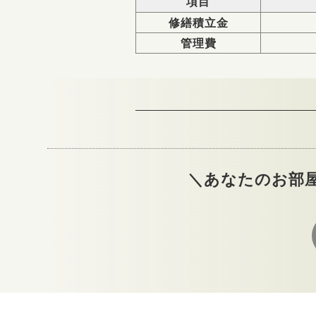
項目
修繕積立金
管理費
＼あなたのお部