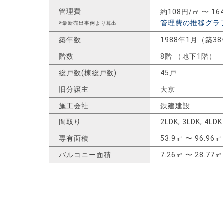
管理費
約108円/㎡ 〜 16
管理費の推移グラ
※最新売出事例より算出
築年数
1988年1月（築3
階数
8階 （地下1階）
総戸数(棟総戸数)
45戸
旧分譲主
大京
施工会社
鉄建建設
間取り
2LDK, 3LDK, 4LDK
専有面積
53.9㎡ 〜 96.96㎡
バルコニー面積
7.26㎡ 〜 28.77㎡