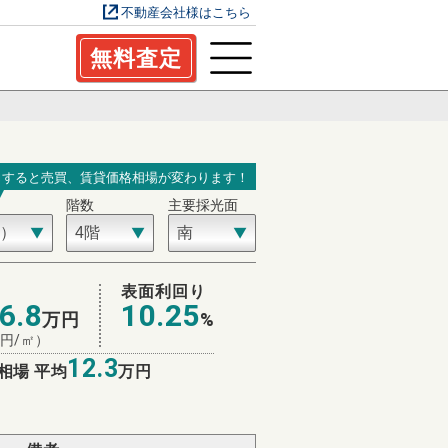
不動産会社様はこちら
無料査定
力すると売買、賃貸価格相場が変わります！
階数
主要採光面
表面利回り
6.8
10.25
万円
%
円/㎡）
12.3
相場 平均
万円