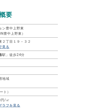
概要
ョン豊中上野東
SION豊中上野東）
東２丁目１９－３２
で見る
路
駅」徒歩24分
用地域
リート）
0円/㎡
グラフを見る