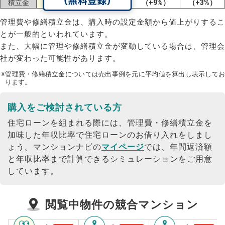
積立金
（+14%）
（+4%）
（+9%）
（+3%）
管理費や修繕積立金は、購入時の設定金額から値上がりするこ
とが一般的といわれています。
また、大幅に管理や修繕積立金が変動している場合は、管理会
社が変わった可能性があります。
※管理費・修繕積立金については売出事例を元に平均値を算出し表示してお
ります。
購入をご検討されている方
住宅ローンを組まれる際には、管理費・修繕積立金を
加味した年収比率で住宅ローンのお借り入れをしまし
ょう。
マンションナビの
マイページ
では、年間返済額
と年収比率まで計算できるシミュレーションをご用意
しています。
閲覧中物件の競合マンション