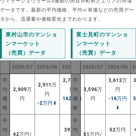
ヴィラージュヴェール5番館の所在市町村とエリアの市場
データです。最新の平均価格、平均㎡単価などの売買デー
タから、流通量や価格変化までわかります。
東村山市のマンショ
富士見町のマンショ
ンマーケット
ンマーケット
（売買）データ
（売買）データ
2026/07
2026/06
2025/07
2026/07
2026/06
2
平
2,747
平
万
3,612
万
2,911
万
均
2,909
万
円
均
3,596
万
円
円
価
円
162
万円
価
円
-16
万円
-2
万円
⬇
格
⬆
格
⬇
平
平
均
39
万円
均
52
万円
42
万円/
51
万円/