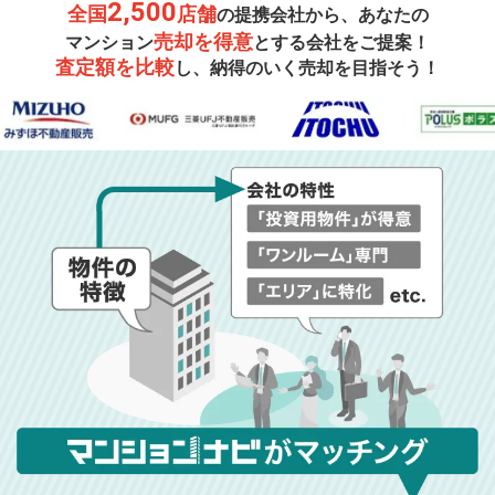
2,500
全国
店舗
の提携会社から、あなたの
売却を得意
マンション
とする会社をご提案！
査定額を比較
し、納得のいく売却を目指そう！