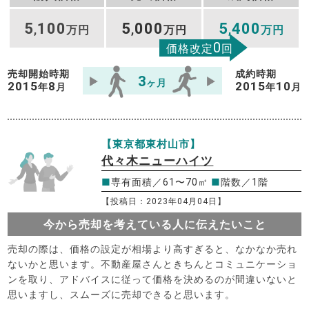
5
100
5
000
5
400
,
万円
,
万円
,
万円
0
価格改定
回
売却開始時期
成約時期
3
ヶ月
2015
8
2015
10
年
月
年
月
【東京都東村山市】
代々木ニューハイツ
■
専有面積／61〜70㎡
■
階数／1階
【投稿日：2023年04月04日】
今から売却を考えている人に伝えたいこと
売却の際は、価格の設定が相場より高すぎると、なかなか売れ
ないかと思います。不動産屋さんときちんとコミュニケーショ
ンを取り、アドバイスに従って価格を決めるのが間違いないと
思いますし、スムーズに売却できると思います。