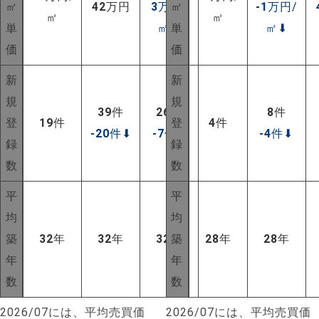
㎡
42
万円
3
万円/
㎡
-1
万円/
㎡
㎡
単
㎡
⬆
単
㎡
⬇
価
価
新
新
規
規
39
件
26
件
8
件
登
19
件
登
4
件
-20
件
⬇
-7
件
⬇
-4
件
⬇
録
録
数
数
平
平
均
均
築
32
年
32
年
32
年
築
28
年
28
年
年
年
NEW!
数
数
NEW!
2026/07には、平均売買価
2026/07には、平均売買価