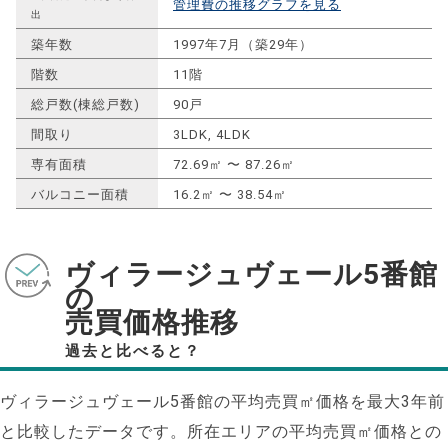
管理費の推移グラフを見る
出
築年数
1997年7月（築29年）
階数
11階
総戸数(棟総戸数)
90戸
間取り
3LDK, 4LDK
専有面積
72.69㎡ 〜 87.26㎡
バルコニー面積
16.2㎡ 〜 38.54㎡
ヴィラージュヴェール5番館
の
売買価格推移
過去と比べると？
ヴィラージュヴェール5番館の平均売買㎡価格を最大
3
年前
と比較したデータです。所在エリアの平均売買㎡価格との