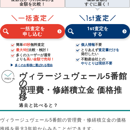
金額を比較！
すぐに届く！
一括査定を
1st査定を
申し込む
する
簡単
45秒
無料査定
個人情報
不要
最大9社
比較・検討！
とりあえず
査定書だけを
発行したい
多くのユーザーが通常
よりも
高い金額で売却！
不動産会社との
やりとりは現状不要
多くのお客様に選ばれる理由
ヴィラージュヴェール5番館
の
管理費・修繕積立金 価格推
移
過去と比べると？
ヴィラージュヴェール5番館の管理費・修繕積立金の価格
推移を最大3年前からみることができます。