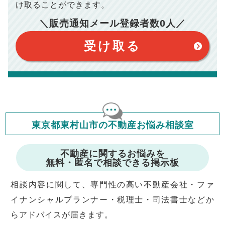
宅ローンの一括繰上返済の手数料等は含まれておりませんの
け取ることができます。
で予めご了承ください。
【注意事項】
※仲介手数料は宅地建物取引業法で定められた上限で計算して
＼販売通知メール登録者数
0
人／
おります。（物件価格×3%＋6万円＋消費税）
このシミュレーターは元利均等返済方式で試算しています。
このシミュレーターは、四捨五入にて計算しております。
このシミュレーターはお借り入れの全期間で金利が変わらない設
受け取る
定です。
このシミュレーターでの結果は、お借り入れを保証するものでは
ありません。
このシミュレーターをご利用された方の、いかなる損害について
も当社は一切責任を負いませんので、ご了承ください。
住宅ローンの種類によって、年収負担率は異なります。一般的に
年収の20～25%以内が年間のローン返済額の割合とされており
ますが、お借り入れの際に各金融機関にご相談ください。
会員マイページでは
東京都東村山市の不動産お悩み相談室
修繕費・管理費の計算もできます
不動産に関するお悩みを
無料・匿名で相談できる掲示板
相談内容に関して、専門性の高い不動産会社・ファ
イナンシャルプランナー・税理士・司法書士などか
らアドバイスが届きます。