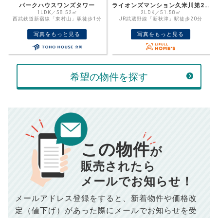
金利
ライオンズマンション久米川第2二番館 リフォームマンション
ウエリス武蔵野富士見町
格を入力して活用するのもおすすめ◎
2LDK／51.58㎡
3LDK／70.17㎡
JR武蔵野線「新秋津」駅徒歩20分
西武拝島線「小川」駅徒歩15分
売却価格
残債
万円
写真をもっと見る
写真をもっと見る
ボーナス
万円
万円
返済金額
計算する
希望の物件を探す
万円
頭金
売却にかかる費用
手元に残るお金は
00
000
返済シミュレーション計算結果
万円
万円
この物件
■仲介手数料／
00
万円
が
834
毎月の支払額
■売買契約書印紙／
0
万円
円
■抵当権抹消費用／
0
万円
販売されたら
10,005
メールでお知らせ！
年間の支払額
円
※購入価格よりも売却価格が高い場合、譲渡所得税が発生する
場合がございます。詳しくは最寄りの税務署などにご確認く
ださい。
メールアドレス登録をすると、
新着物件や価格改
※シミュレーター結果はあくまでも概算であり、手残り金額を
100,050
総支払額
保証するものではございません。
円
定（値下げ）があった際に
メールでお知らせを受
※上記売却費用には、住所変更登記の費用、引っ越し費用、住