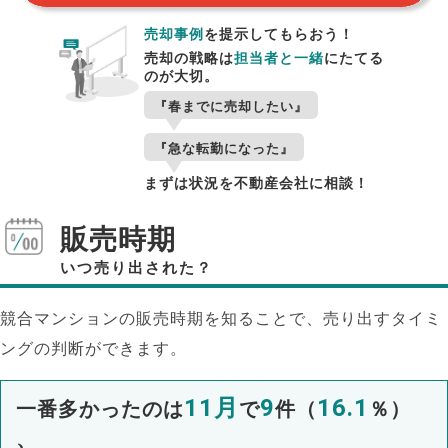
売却事例
を提示してもらおう！
売却の戦略は
担当者と一緒
にたてる
のが大切。
『春までに売却したい』
『急な転勤になった』
まずは状況を不動産会社に相談！
販売時期
いつ売り出された？
競合マンションの販売時期を知ることで、売り出すタイミ
ングの判断ができます。
11月
9
16.1
一番多かったのは
で
件（
％）
、