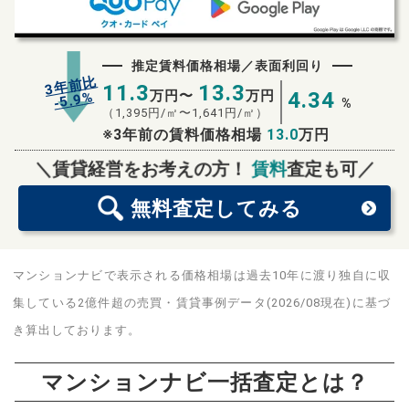
推定賃料価格相場／表面利回り
3年前比
11.3
13.3
万円〜
万円
4.34
%
5.9
-
%
（
1,395
円/㎡〜
1,641
円/㎡）
※3年前の賃料価格相場
13.0
万円
無料査定
スタート！
＼賃貸経営をお考えの方！
賃料
査定も可／
無料査定
してみる
マンションナビで表示される価格相場は過去10年に渡り独自に収
集している2億件超の売買・賃貸事例データ(2026/08現在)に基づ
き算出しております。
マンションナビ一括査定とは？