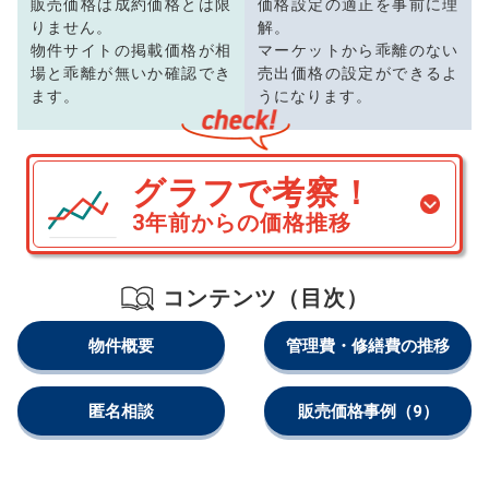
販売価格は成約価格とは限
価格設定の適正を事前に理
りません。
解。
物件サイトの掲載価格が相
マーケットから乖離のない
場と乖離が無いか確認でき
売出価格の設定ができるよ
ます。
うになります。
グラフで考察！
3年前からの価格推移
コンテンツ（目次）
物件概要
管理費・修繕費の推移
匿名相談
販売価格事例
（9）