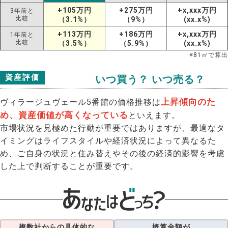
+105万円
+275万円
+x,xxx万円
3年前と
比較
（3.1%）
（9%）
(xx.x%)
+113万円
+186万円
+x,xxx万円
1年前と
比較
（3.5%）
（5.9%）
(xx.x%)
※
81
㎡で算出
資産評価
いつ買う？ いつ売る？
上昇傾向のた
ヴィラージュヴェール5番館の価格推移は
め、資産価値が高くなっている
といえます。
市場状況を見極めた行動が重要ではありますが、最適なタ
イミングはライフスタイルや経済状況によって異なるた
め、ご自身の状況と住み替えやその後の経済的影響を考慮
した上で判断することが重要です。
複数社からの具体的な
概算金額が