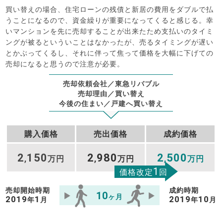
買い替えの場合、住宅ローンの残債と新居の費用をダブルで払
うことになるので、資金繰りが重要になってくると感じる。幸
いマンションを先に売却することが出来たため支払いのタイミ
ングが被るといういことはなかったが、売るタイミングが遅い
とかぶってくるし、それに伴って焦って価格を大幅に下げての
売却になると思うので注意が必要。
売却依頼会社／東急リバブル
売却理由／買い替え
今後の住まい／戸建へ買い替え
購入価格
売出価格
成約価格
2
150
2
980
2
500
,
万円
,
万円
,
万円
1
価格改定
回
売却開始時期
成約時期
10
ヶ月
2019
1
2019
10
年
月
年
月