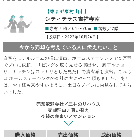
【東京都東村山市】
シティテラス吉祥寺南
■
専有面積／61〜70㎡
■
階数／2階
【投稿日：2022年10月26日】
今から売却を考えている人に伝えたいこと
自宅をモデルルームの様に演出。ホームステージングで５万弱
でプロに依頼。 リビングを広く見せる演出や、 廊下や水回
り、キッチンはスッキリとした見た目で清潔感を演出。これら
は ホームステージングの会社の方にやって頂きました。 あと
は、お子様も来やすいように、土日をメインに内見をしてもら
いました。
売却依頼会社／三井のリハウス
売却理由／買い替え
今後の住まい／マンション
購入価格
売出価格
成約価格