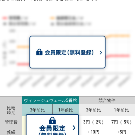
管理費／㎡
修繕積立金／㎡
競合管理費／㎡
競合修繕積立金／㎡
180
1㎡単価（円）
160
140
120
2023/07
2026/07
2026/03
2025/11
2025/07
2025/03
2024/11
2024/07
2024/03
2023/11
ヴィラージュヴェール5番館
競合物件
比較
3年前比
1年前比
3年前比
1年前比
時期
+16円
+4円
管理費
-3円（-2%）
-7円（-5%）
（+14%）
（+3%）
修繕
+21円
+6円
+13円
+5円