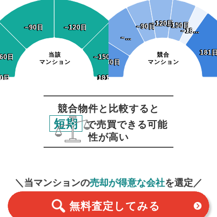
~120日
~120日
~150日
~150日
~90日
~90日
~90日
~90日
~120日
~120日
~18…
~18…
~…
~…
181
181
当該
競合
60日
60日
~150日
~150日
マンション
~30日
~30日
マンション
0日
30日
~180日
181日~
~180日
181日~
競合物件と比較すると
短期
で売買できる可能
性が高い
無料査定
スタート！
＼当マンションの
売却が得意な会社
を選定／
無料査定
してみる