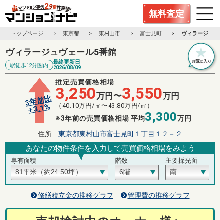
無料査定
トップページ
東京都
東村山市
富士見町
ヴィラージュヴ
ヴィラージュヴェール5番館
最終更新日
駅徒歩12分圏内
2026/08/09
推定売買価格相場
3,250
3,550
万円〜
万円
3年前比
（
40.10
万円/㎡〜
43.80
万円/㎡）
%
3.1
+
3,300
※3年前の売買価格相場 平均
万円
住所：
東京都東村山市富士見町１丁目１２－２
あなたの物件条件を入力して売買価格相場をみよう
専有面積
階数
主要採光面
修繕積立金の推移グラフ
管理費の推移グラフ