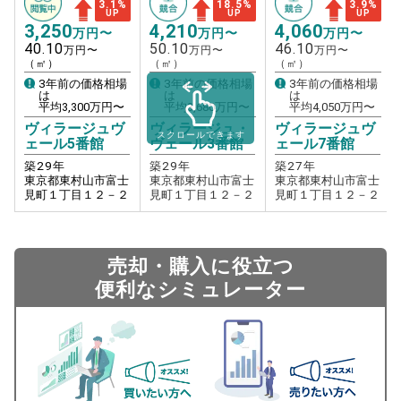
3.1
%
18.5
%
3.9
%
UP
UP
UP
3,250
4,210
4,060
万円〜
万円〜
万円〜
40.10
50.10
46.10
万円〜
万円〜
万円〜
（㎡）
（㎡）
（㎡）
3年前の価格相場
3年前の価格相場
3年前の価格相場
は
は
は
平均
3,300
万円〜
平均
3,680
万円〜
平均
4,050
万円〜
ヴィラージュヴ
ヴィラージュ・
ヴィラージュヴ
スクロールできます
ェール5番館
ヴェール3番館
ェール7番館
築
29
年
築
29
年
築
27
年
東京都東村山市富士
東京都東村山市富士
東京都東村山市富士
見町１丁目１２－２
見町１丁目１２－２
見町１丁目１２－２
売却・購入に役立つ
便利なシミュレーター