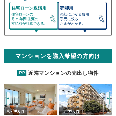
住宅ローン返済用
売却用
住宅ローンの
売却にかかる費用
月々,年間,生涯の
手元に残る
支払額が計算できる。
お金がわかる。
マンション売却シミュレーター
総支払額シミュレーション
住宅ローンの月々、年間、生涯の支払額が
マンション売却シミュレーターでは、売却価格と残債額
計算できます。
から
売却にかかる諸経費が自動で算出され、手元に残る
金額がわかります。
マンションを購入希望の方向け
万円
売却価格 参考値
購入希望
物件価格
近隣マンションの売出し物件
PR
ヴィラージュヴェール5番館
試算条件 81㎡・6階
年
ご希望の
3233
返済期間
推定売却価格：
万円
%
1,999
2,880
万円
万円
住宅ローン
資金計画のために査定額や希望売却価