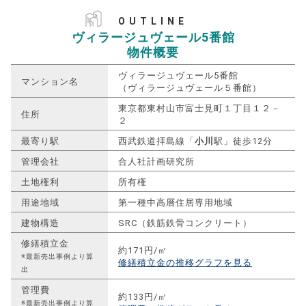
OUTLINE
ヴィラージュヴェール5番館
物件概要
ヴィラージュヴェール5番館
マンション名
（ヴィラージュヴェール５番館）
東京都東村山市富士見町１丁目１２－
住所
２
最寄り駅
西武鉄道拝島線「
小川
駅」徒歩12分
管理会社
合人社計画研究所
土地権利
所有権
用途地域
第一種中高層住居専用地域
建物構造
SRC（鉄筋鉄骨コンクリート）
修繕積立金
約171円/㎡
※最新売出事例より算
修繕積立金の推移グラフを見る
出
管理費
約133円/㎡
※最新売出事例より算