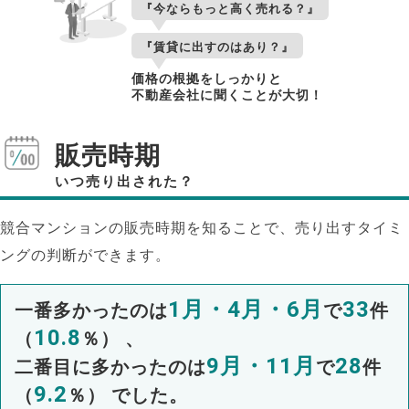
『今ならもっと高く売れる？』
『賃貸に出すのはあり？』
価格の根拠をしっかりと
不動産会社に聞くことが大切！
販売時期
いつ売り出された？
競合マンションの販売時期を知ることで、売り出すタイミ
ングの判断ができます。
1月・4月・6月
33
一番多かったのは
で
件
10.8
（
％） 、
9月・11月
28
二番目に多かったのは
で
件
9.2
（
％） でした。