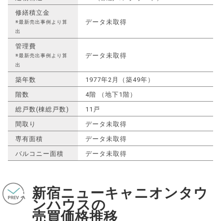
修繕積立金
データ未取得
※最新売出事例より算
出
管理費
データ未取得
※最新売出事例より算
出
築年数
1977年2月（築49年）
階数
4階 （地下1階）
総戸数(棟総戸数)
11戸
間取り
データ未取得
専有面積
データ未取得
バルコニー面積
データ未取得
新宿ニューキャニオンタウ
ンハウスの
売買価格推移