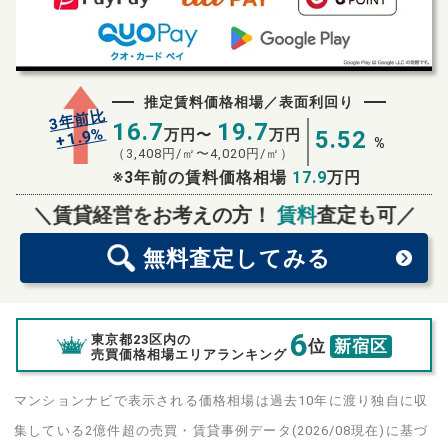
推定賃料価格相場／表面利回り
3年前比
16.7
19.7
%
1.9
万円〜
万円
5.52
+
%
（
3,408
円/㎡〜
4,020
円/㎡）
※3年前の賃料価格相場
17.9
万円
無料査定
スタート！
＼賃貸経営をお考えの方！
賃料
査定も可／
無料査定
してみる
6
東京都23区内の
位
新宿区
売買価格相場エリアランキング
マンションナビで表示される価格相場は過去10年に渡り独自に収
集している2億件超の売買・賃貸事例データ(2026/08現在)に基づ