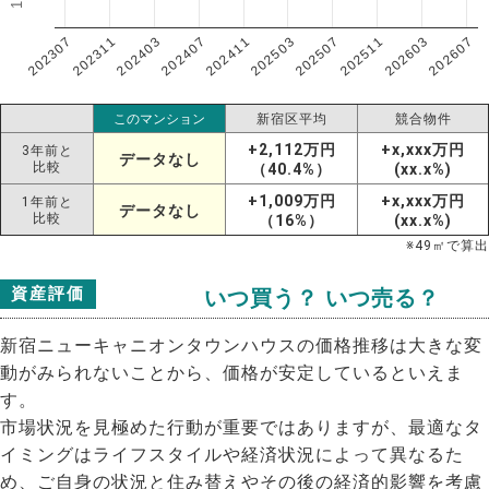
202307
202607
202603
202511
202507
202503
202411
202407
202403
202311
このマンション
新宿区平均
競合物件
+2,112万円
+x,xxx万円
3年前と
データなし
比較
（40.4%）
(xx.x%)
+1,009万円
+x,xxx万円
1年前と
データなし
比較
（16%）
(xx.x%)
※
49
㎡で算出
資産評価
いつ買う？ いつ売る？
新宿ニューキャニオンタウンハウスの価格推移は大きな変
動がみられないことから、価格が安定しているといえま
す。
市場状況を見極めた行動が重要ではありますが、最適なタ
イミングはライフスタイルや経済状況によって異なるた
め、ご自身の状況と住み替えやその後の経済的影響を考慮