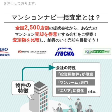
き算出しております。
マンションナビ一括査定とは？
2,500
全国
店舗
の提携会社から、あなたの
売却を得意
マンション
とする会社をご提案！
査定額を比較
し、納得のいく売却を目指そう！