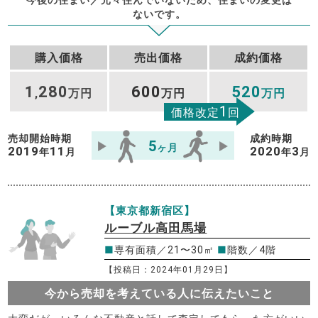
ないです。
購入価格
売出価格
成約価格
1
280
600
520
,
万円
万円
万円
1
価格改定
回
売却開始時期
成約時期
5
ヶ月
2019
11
2020
3
年
月
年
月
【東京都新宿区】
ルーブル高田馬場
■
専有面積／21〜30㎡
■
階数／4階
【投稿日：2024年01月29日】
今から売却を考えている人に伝えたいこと