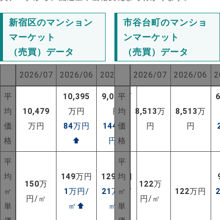
新宿区のマンション
市谷台町のマンショ
マーケット
ンマーケット
（売買）データ
（売買）データ
2026/07
2026/06
2025/07
2026/07
2026/06
2
平
10,395
9,037
平
万
均
10,479
万円
円
均
8,513
万
8,513
万
価
万円
84
万円
1442
価
万
円
円
格
⬆
円
⬆
格
平
平
均
149
万円
129
万円
均
150
万
122
万
㎡
1
万円/
21
万円/
㎡
122
万円
円/㎡
円/㎡
単
㎡
⬆
㎡
⬆
単