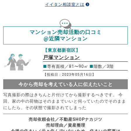
イイタン相談室とは
マンション売却活動の口コミ
@近隣マンション
【東京都新宿区】
戸塚マンション
■
専有面積／81〜90㎡
■
階数／3階
【投稿日：2023年05月16日】
今から売却を考えている人に伝えたいこと
写真撮影の際はきちんと片付けてから撮影するべきです。 今
回、家の中の荷物はそのままでいいと伺っていたのでそのまま
にしたら、その状態で撮影されてしまった
売却依頼会社／不動産SHOPナカジツ
売却理由／資産整理
今後の住まい／元々住んでいないため、住まいの変更は