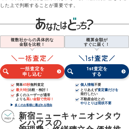
した上で判断することが重要です。
複数社からの具体的な
概算金額が
金額を比較！
すぐに届く！
一括査定を
1st査定を
申し込む
する
簡単
45秒
無料査定
個人情報
不要
最大9社
比較・検討！
とりあえず
査定書だけを
発行したい
多くのユーザーが通常
よりも
高い金額で売却！
不動産会社との
やりとりは現状不要
多くのお客様に選ばれる理由
新宿ニューキャニオンタウ
ンハウスの