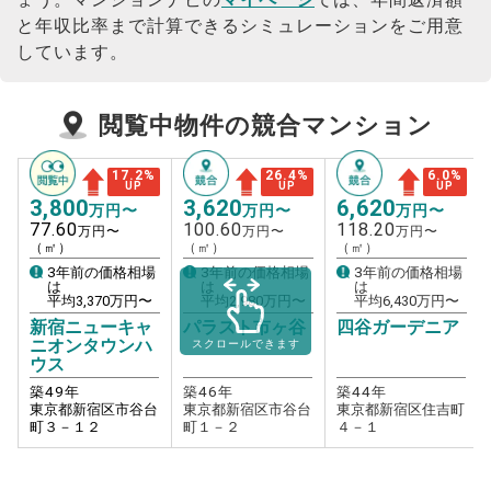
と年収比率まで計算できるシミュレーションをご用意
しています。
閲覧中物件の競合マンション
17.2
%
26.4
%
6.0
%
UP
UP
UP
3,800
3,620
6,620
万円〜
万円〜
万円〜
77.60
100.60
118.20
万円〜
万円〜
万円〜
（㎡）
（㎡）
（㎡）
3年前の価格相場
3年前の価格相場
3年前の価格相場
は
は
は
平均
3,370
万円〜
平均
2,980
万円〜
平均
6,430
万円〜
新宿ニューキャ
パラスト市ヶ谷
四谷ガーデニア
ニオンタウンハ
スクロールできます
ウス
築
49
年
築
46
年
築
44
年
東京都新宿区市谷台
東京都新宿区市谷台
東京都新宿区住吉町
町３－１２
町１－２
４－１