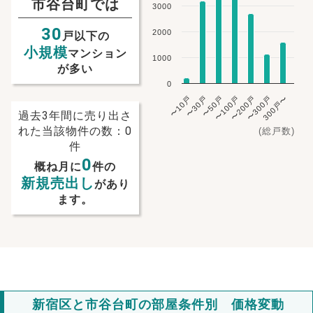
市谷台町では
3000
30
2000
戸以下の
小規模
マンション
1000
が多い
0
〜10戸
〜30戸
〜50戸
〜100戸
〜200戸
〜300戸
300戸〜
過去3年間に売り出さ
れた当該物件の数：0
(総戸数)
件
0
概ね月に
件の
新規売出し
があり
ます。
NEW!
NEW!
新宿区と市谷台町の部屋条件別 価格変動