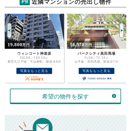
近隣マンションの売出し物件
PR
新宿ニューキャニオンタウンハウス
試算条件 49㎡・2階
年
ご希望の
3753
返済期間
推定売却価格：
万円
%
18,970
3,600
万円
万円
住宅ローン
資金計画のために査定額や希望売却価
金利
パークシティ高田馬場
グランステューディオ市ヶ谷薬王寺 6階
格を入力して活用するのもおすすめ◎
3LDK／73.24㎡
1K／34.44㎡
山手線「高田馬場」駅徒歩7分
都営新宿線「曙橋」駅徒歩7分
売却価格
残債
万円
写真をもっと見る
写真をもっと見る
ボーナス
万円
万円
返済金額
計算する
希望の物件を探す
万円
頭金
売却にかかる費用
手元に残るお金は
00
000
返済シミュレーション計算結果
万円
万円