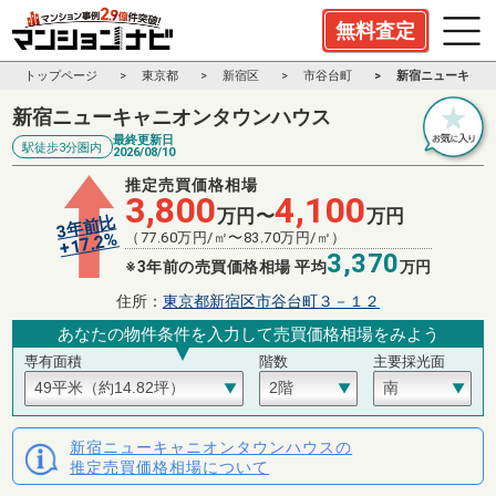
無料査定
トップページ
東京都
新宿区
市谷台町
新宿ニューキャニ
新宿ニューキャニオンタウンハウス
最終更新日
駅徒歩3分圏内
2026/08/10
推定売買価格相場
3,800
4,100
万円〜
万円
3年前比
%
（
77.60
万円/㎡〜
83.70
万円/㎡）
17.2
+
3,370
※3年前の売買価格相場 平均
万円
住所：
東京都新宿区市谷台町３－１２
あなたの物件条件を入力して売買価格相場をみよう
専有面積
階数
主要採光面
新宿ニューキャニオンタウンハウスの
推定売買価格相場について