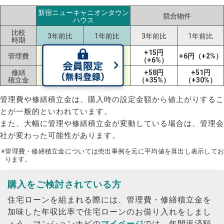
新宿ニューキャニオンタウン
競合物件
ハウス
比較
3年前比
1年前比
3年前比
1年前比
時期
+15円
管理費
ー
ー
+6円（+2%）
（+6%）
修繕
+58円
+51円
ー
ー
積立金
（+35%）
（+30%）
管理費や修繕積立金は、購入時の設定金額から値上がりするこ
とが一般的といわれています。
また、大幅に管理や修繕積立金が変動している場合は、管理会
社が変わった可能性があります。
※管理費・修繕積立金については売出事例を元に平均値を算出し表示してお
ります。
購入をご検討されている方
住宅ローンを組まれる際には、管理費・修繕積立金を
加味した年収比率で住宅ローンのお借り入れをしまし
ょう。
マンションナビの
マイページ
では、年間返済額