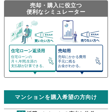
売却・購入に役立つ
便利なシミュレーター
住宅ローン返済用
売却用
住宅ローンの
売却にかかる費用
月々,年間,生涯の
手元に残る
支払額が計算できる。
お金がわかる。
マンション売却シミュレーター
総支払額シミュレーション
住宅ローンの月々、年間、生涯の支払額が
マンション売却シミュレーターでは、売却価格と残債額
計算できます。
から
売却にかかる諸経費が自動で算出され、手元に残る
金額がわかります。
マンションを購入希望の方向け
万円
売却価格 参考値
購入希望
物件価格