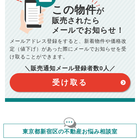
この物件
■仲介手数料／
00
万円
が
834
毎月の支払額
■売買契約書印紙／
0
万円
円
■抵当権抹消費用／
0
万円
販売されたら
10,005
メールでお知らせ！
年間の支払額
円
※購入価格よりも売却価格が高い場合、譲渡所得税が発生する
場合がございます。詳しくは最寄りの税務署などにご確認く
ださい。
メールアドレス登録をすると、
新着物件や価格改
※シミュレーター結果はあくまでも概算であり、手残り金額を
100,050
総支払額
保証するものではございません。
円
定（値下げ）があった際に
メールでお知らせを受
※上記売却費用には、住所変更登記の費用、引っ越し費用、住
宅ローンの一括繰上返済の手数料等は含まれておりませんの
け取ることができます。
で予めご了承ください。
【注意事項】
※仲介手数料は宅地建物取引業法で定められた上限で計算して
＼販売通知メール登録者数
0
人／
おります。（物件価格×3%＋6万円＋消費税）
このシミュレーターは元利均等返済方式で試算しています。
このシミュレーターは、四捨五入にて計算しております。
このシミュレーターはお借り入れの全期間で金利が変わらない設
受け取る
定です。
このシミュレーターでの結果は、お借り入れを保証するものでは
ありません。
このシミュレーターをご利用された方の、いかなる損害について
も当社は一切責任を負いませんので、ご了承ください。
住宅ローンの種類によって、年収負担率は異なります。一般的に
年収の20～25%以内が年間のローン返済額の割合とされており
ますが、お借り入れの際に各金融機関にご相談ください。
会員マイページでは
東京都新宿区の不動産お悩み相談室
修繕費・管理費の計算もできます