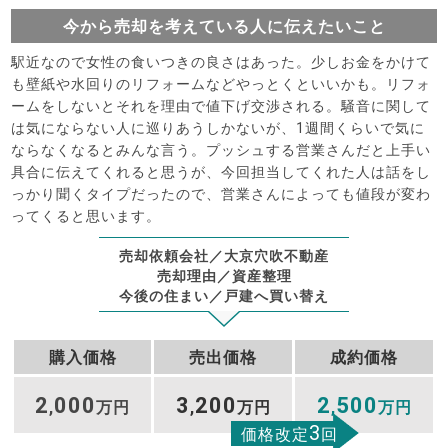
今から売却を考えている人に伝えたいこと
駅近なので女性の食いつきの良さはあった。少しお金をかけて
も壁紙や水回りのリフォームなどやっとくといいかも。リフォ
ームをしないとそれを理由で値下げ交渉される。騒音に関して
は気にならない人に巡りあうしかないが、1週間くらいで気に
ならなくなるとみんな言う。プッシュする営業さんだと上手い
具合に伝えてくれると思うが、今回担当してくれた人は話をし
っかり聞くタイプだったので、営業さんによっても値段が変わ
ってくると思います。
売却依頼会社／大京穴吹不動産
売却理由／資産整理
今後の住まい／戸建へ買い替え
購入価格
売出価格
成約価格
2
000
3
200
2
500
,
万円
,
万円
,
万円
3
価格改定
回