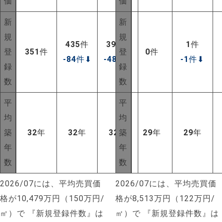
価
価
新
新
規
規
435
件
399
件
1
件
登
351
件
登
0
件
-84
件
⬇
-48
件
⬇
-1
件
⬇
録
録
数
数
平
平
均
均
築
32
年
32
年
32
年
築
29
年
29
年
年
年
数
数
2026/07には、平均売買価
2026/07には、平均売買価
格が10,479万円（150万円/
格が8,513万円（122万円/
㎡）で
『新規登録件数』は
㎡）で
『新規登録件数』は