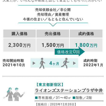
大変だが、いろんな不動産と話して査定してもらった方がいい
売却依頼会社／非公開
売却理由／資産整理
今後の住まい／もともと住んでいない
購入価格
売出価格
成約価格
2
300
1
500
1
800
,
万円
,
万円
,
万円
0
価格改定
回
売却開始時期
成約時期
4
ヶ月
2021
10
2022
1
年
月
年
月
【東京都新宿区】
ライオンズステーションプラザ中井
■
専有面積／31〜40㎡
■
階数／2階
【投稿日：2023年12月20日】