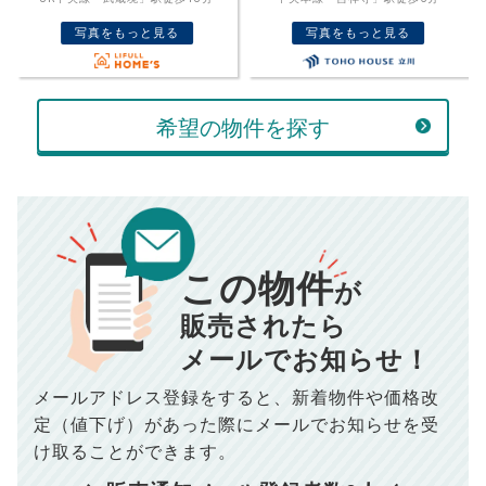
売却価格
残債
万円
写真をもっと見る
写真をもっと見る
ボーナス
万円
万円
返済金額
計算する
希望の物件を探す
万円
頭金
売却にかかる費用
手元に残るお金は
00
000
返済シミュレーション計算結果
万円
万円
この物件
■仲介手数料／
00
万円
が
834
毎月の支払額
■売買契約書印紙／
0
万円
円
■抵当権抹消費用／
0
万円
販売されたら
10,005
メールでお知らせ！
年間の支払額
円
※購入価格よりも売却価格が高い場合、譲渡所得税が発生する
場合がございます。詳しくは最寄りの税務署などにご確認く
ださい。
メールアドレス登録をすると、
新着物件や価格改
※シミュレーター結果はあくまでも概算であり、手残り金額を
100,050
総支払額
保証するものではございません。
円
定（値下げ）があった際に
メールでお知らせを受
※上記売却費用には、住所変更登記の費用、引っ越し費用、住
宅ローンの一括繰上返済の手数料等は含まれておりませんの
け取ることができます。
で予めご了承ください。
【注意事項】
※仲介手数料は宅地建物取引業法で定められた上限で計算して