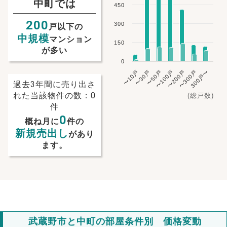
中町では
450
200
300
戸以下の
中規模
マンション
150
が多い
0
〜10戸
〜30戸
〜50戸
〜100戸
〜200戸
〜300戸
300戸〜
過去3年間に売り出さ
れた当該物件の数：0
(総戸数)
件
0
概ね月に
件の
新規売出し
があり
ます。
武蔵野市と中町の部屋条件別 価格変動