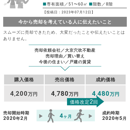
■
専有面積／51〜60㎡
■
階数／8階
【投稿日：2023年07月12日】
今から売却を考えている人に伝えたいこと
スムーズに売却できたため、大変だったことや伝えたいことは
ありません。
売却依頼会社／大京穴吹不動産
売却理由／買い替え
今後の住まい／戸建の賃貸
購入価格
売出価格
成約価格
4
200
4
780
4
480
,
万円
,
万円
,
万円
2
価格改定
回
売却開始時期
成約時期
4
ヶ月
2020
2
2020
5
年
月
年
月