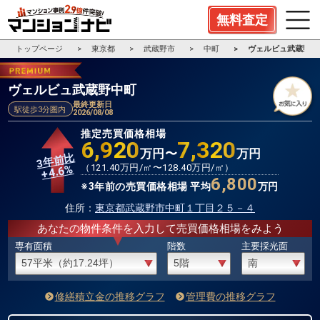
無料査定
トップページ
東京都
武蔵野市
中町
ヴェルビュ武蔵野中
ヴェルビュ武蔵野中町
最終更新日
駅徒歩3分圏内
2026/08/08
推定売買価格相場
6,920
7,320
万円〜
万円
3年前比
%
（
121.40
万円/㎡〜
128.40
万円/㎡）
4.6
+
6,800
※3年前の売買価格相場 平均
万円
住所：
東京都武蔵野市中町１丁目２５－４
あなたの物件条件を入力して売買価格相場をみよう
専有面積
階数
主要採光面
修繕積立金の推移グラフ
管理費の推移グラフ