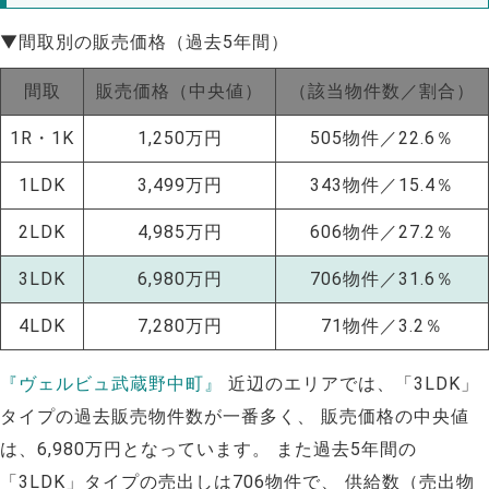
▼間取別の販売価格（過去5年間）
間取
販売価格（中央値）
（該当物件数／割合）
1R・1K
1,250万円
505物件／22.6％
1LDK
3,499万円
343物件／15.4％
2LDK
4,985万円
606物件／27.2％
3LDK
6,980万円
706物件／31.6％
4LDK
7,280万円
71物件／3.2％
『ヴェルビュ武蔵野中町』
近辺のエリアでは、「3LDK」
NEW!
タイプの過去販売物件数が一番多く、 販売価格の中央値
は、6,980万円となっています。 また過去5年間の
NEW!
「3LDK」タイプの売出しは706物件で、 供給数（売出物