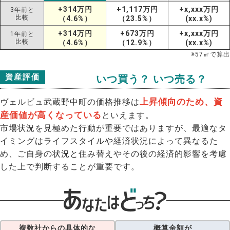
+314万円
+1,117万円
+x,xxx万円
3年前と
比較
（4.6%）
（23.5%）
(xx.x%)
+314万円
+673万円
+x,xxx万円
1年前と
比較
（4.6%）
（12.9%）
(xx.x%)
※
57
㎡で算出
資産評価
いつ買う？ いつ売る？
上昇傾向のため、資
ヴェルビュ武蔵野中町の価格推移は
産価値が高くなっている
といえます。
市場状況を見極めた行動が重要ではありますが、最適なタ
イミングはライフスタイルや経済状況によって異なるた
め、ご自身の状況と住み替えやその後の経済的影響を考慮
した上で判断することが重要です。
複数社からの具体的な
概算金額が