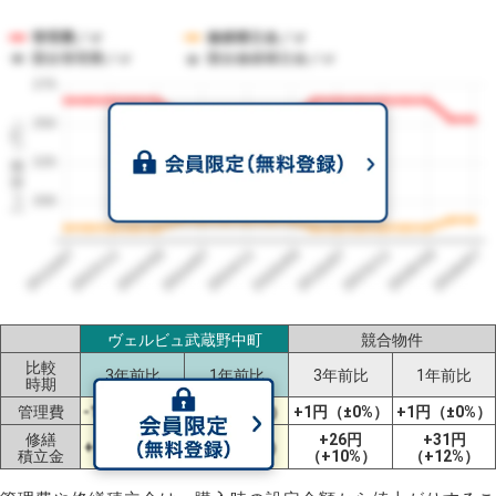
管理費／㎡
修繕積立金／㎡
競合管理費／㎡
競合修繕積立金／㎡
275
1㎡単価（円）
250
225
200
2023/07
2026/07
2026/03
2025/11
2025/07
2025/03
2024/11
2024/07
2024/03
2023/11
ヴェルビュ武蔵野中町
競合物件
比較
3年前比
1年前比
3年前比
1年前比
時期
管理費
-12円（-5%）
-12円（-5%）
+1円（±0%）
+1円（±0%）
修繕
+26円
+31円
+5円（+3%）
+5円（+3%）
積立金
（+10%）
（+12%）