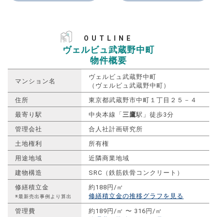
OUTLINE
ヴェルビュ武蔵野中町
物件概要
ヴェルビュ武蔵野中町
マンション名
（ヴェルビュ武蔵野中町）
住所
東京都武蔵野市中町１丁目２５－４
最寄り駅
中央本線「
三鷹
駅」徒歩3分
管理会社
合人社計画研究所
土地権利
所有権
用途地域
近隣商業地域
建物構造
SRC（鉄筋鉄骨コンクリート）
修繕積立金
約188円/㎡
修繕積立金の推移グラフを見る
※最新売出事例より算出
管理費
約189円/㎡ 〜 316円/㎡