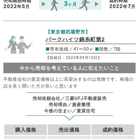
売却開始時期
成約時期
3
ヶ月
2022
5
2022
7
年
月
年
月
【東京都武蔵野市】
パークハイツ錦糸町第2
■
専有面積／41〜50㎡
■
階数／7階
【投稿日：2022年09月10日】
今から売却を考えている人に伝えたいこと
不動産会社の査定価格以上に高望みするのは危険です。相場の
話を良く聞いた方が良いと思います
売却依頼会社／三菱UFJ不動産販売
売却理由／資産整理
今後の住まい／賃貸住宅
購入価格
売出価格
成約価格