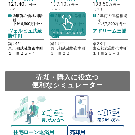
121.40
137.10
138.50
万円〜
万円〜
万円〜
（㎡）
（㎡）
（㎡）
3年前の価格相場
3年前の価格相場
3年前の価格相場
は
は
は
平均
6,800
万円〜
平均
6,170
万円〜
平均
7,290
万円〜
ヴェルビュ武蔵
グランプレオ武
アドリーム三鷹
スクロールできます
野中町
蔵野
築
24
年
築
19
年
築
28
年
東京都武蔵野市中町
東京都武蔵野市中町
東京都武蔵野市中町
１丁目２５－４
１丁目２２
１丁目２３－３
売却・購入に役立つ
便利なシミュレーター
住宅ローン返済用
売却用