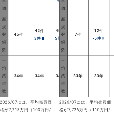
単
㎡
⬆
単
価
価
新
新
規
規
42
件
40
件
12
件
登
45
件
登
7
件
3
件
⬆
5
件
⬆
-5
件
⬇
録
録
数
数
平
平
均
均
築
34
年
34
年
34
年
築
33
年
33
年
年
年
数
数
2026/07には、平均売買価
2026/07には、平均売買価
格が7,213万円（103万円/
格が7,726万円（110万円/