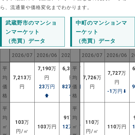
ら、流通量や価格変化までわかります。
武蔵野市のマンショ
中町のマンションマ
ンマーケット
ーケット
（売買）データ
（売買）データ
2026/07
2026/06
2025/07
2026/07
2026/06
2
平
7,190
万
6,386
平
万
7,727
万
均
7,213
万
円
円
均
7,726
万
円
価
円
23
万円
827
万円
価
円
-1
万円
⬇
格
⬆
⬆
格
平
平
均
91
万円
均
103
万
110
万
㎡
103
万円
12
万円/
㎡
110
万円
円/㎡
円/㎡