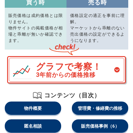
買う時
売る時
販売価格は成約価格とは限
価格設定の適正を事前に理
りません。
解。
物件サイトの掲載価格が相
マーケットから乖離のない
場と乖離が無いか確認でき
売出価格の設定ができるよ
ます。
うになります。
グラフで考察！
3年前からの価格推移
コンテンツ（目次）
物件概要
管理費・修繕費の推移
匿名相談
販売価格事例
（6）