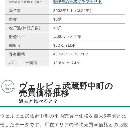
管理費の推移グラフを見る
※最新売出事例より算出
築年数
2002年3月（築24年）
階数
10階
総戸数(棟総戸数)
30戸
旧分譲主
大和ハウス工業
間取り
1LDK, 3LDK
専有面積
43.54㎡ 〜 70.71㎡
バルコニー面積
13.6㎡ 〜 24㎡
ヴェルビュ武蔵野中町の
売買価格推移
過去と比べると？
ヴェルビュ武蔵野中町の平均売買㎡価格を最大
3
年前と比
較したデータです。所在エリアの平均売買㎡価格との比較