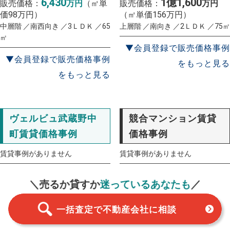
6,430
1億1,600
販売価格：
万円
（㎡単
販売価格：
万円
価98万円）
（㎡単価156万円）
中層階 ／南西向き ／3ＬＤＫ ／65
上層階 ／南向き ／2ＬＤＫ ／75㎡
㎡
▼会員登録で販売価格事例
▼会員登録で販売価格事例
をもっと見る
をもっと見る
ヴェルビュ武蔵野中
競合マンション賃貸
町賃貸価格事例
価格事例
賃貸事例がありません
賃貸事例がありません
一括査定
スタート！
＼売るか貸すか
迷っているあなたも
／
一括査定で不動産会社に相談