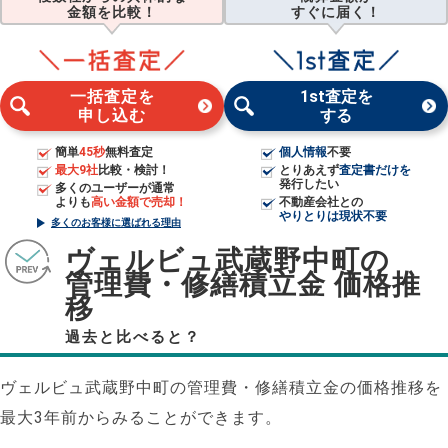
金額を比較！
すぐに届く！
一括査定を
1st査定を
申し込む
する
簡単
45秒
無料査定
個人情報
不要
最大9社
比較・検討！
とりあえず
査定書だけを
発行したい
多くのユーザーが通常
よりも
高い金額で売却！
不動産会社との
やりとりは現状不要
多くのお客様に選ばれる理由
ヴェルビュ武蔵野中町の
管理費・修繕積立金 価格推
移
過去と比べると？
ヴェルビュ武蔵野中町の管理費・修繕積立金の価格推移を
最大3年前からみることができます。