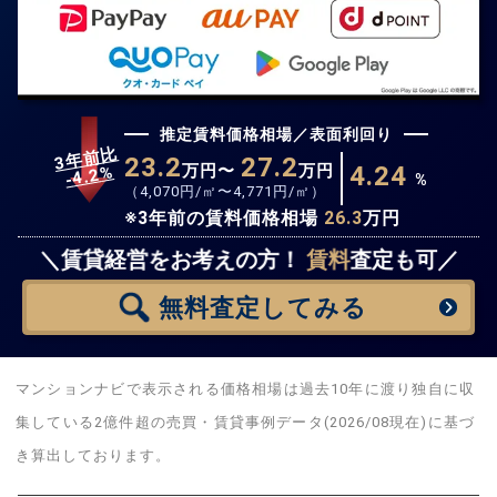
推定賃料価格相場／表面利回り
3年前比
23.2
27.2
万円〜
万円
4.24
%
4.2
-
%
（
4,070
円/㎡〜
4,771
円/㎡）
※3年前の賃料価格相場
26.3
万円
無料査定
スタート！
＼賃貸経営をお考えの方！
賃料
査定も可／
無料査定
してみる
マンションナビで表示される価格相場は過去10年に渡り独自に収
集している2億件超の売買・賃貸事例データ(2026/08現在)に基づ
き算出しております。