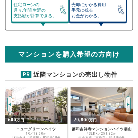
住宅ローンの
売却にかかる費用
月々,年間,生涯の
手元に残る
支払額が計算できる。
お金がわかる。
マンション売却シミュレーター
総支払額シミュレーション
住宅ローンの月々、年間、生涯の支払額が
マンション売却シミュレーターでは、売却価格と残債額
計算できます。
から
売却にかかる諸経費が自動で算出され、手元に残る
金額がわかります。
マンションを購入希望の方向け
万円
売却価格 参考値
購入希望
物件価格
近隣マンションの売出し物件
PR
ヴェルビュ武蔵野中町
試算条件 57㎡・5階
年
ご希望の
6764
返済期間
推定売却価格：
万円
%
29,800
4,890
万円
万円
住宅ローン
資金計画のために査定額や希望売却価
金利
藤和吉祥寺マンションハイツ扇山
ライオンズマンション武蔵境
格を入力して活用するのもおすすめ◎
4SLDK／251.92㎡
3LDK／56.67㎡
中央本線「吉祥寺」駅徒歩6分
中央本線「武蔵境」駅徒歩14分