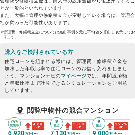
管理費や修繕積立金は、購入時の設定金額から値上がりするこ
とが一般的といわれています。
また、大幅に管理や修繕積立金が変動している場合は、管理会
社が変わった可能性があります。
※管理費・修繕積立金については売出事例を元に平均値を算出し表示してお
ります。
購入をご検討されている方
住宅ローンを組まれる際には、管理費・修繕積立金を
加味した年収比率で住宅ローンのお借り入れをしまし
ょう。
マンションナビの
マイページ
では、年間返済額
と年収比率まで計算できるシミュレーションをご用意
しています。
閲覧中物件の競合マンション
4.6
%
18.8
%
26.2
%
UP
UP
UP
6,920
7,130
9,000
万円〜
万円〜
万円〜