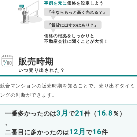
事例を元に
価格を設定しよう
『今ならもっと高く売れる？』
『賃貸に出すのはあり？』
価格の根拠をしっかりと
不動産会社に聞くことが大切！
販売時期
いつ売り出された？
競合マンションの販売時期を知ることで、売り出すタイミ
ングの判断ができます。
3月
21
16.8
一番多かったのは
で
件（
％）
、
12月
16
二番目に多かったのは
で
件