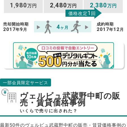
1
980
2
480
2
380
,
万円
,
万円
,
万円
1
価格改定
回
売却開始時期
成約時期
4
ヶ月
2017
9
2017
12
年
月
年
月
一部会員限定サービス
ヴェルビュ武蔵野中町の販
売・賃貸価格事例
いくらで売りに出された？
最新50件のヴェルビュ武蔵野中町の販売・賃貸価格事例の