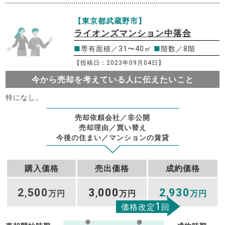
【東京都武蔵野市】
ライオンズマンション中落合
■
専有面積／31〜40㎡
■
階数／8階
【投稿日：2023年09月04日】
今から売却を考えている人に伝えたいこと
特になし。
売却依頼会社／非公開
売却理由／買い替え
今後の住まい／マンションの賃貸
購入価格
売出価格
成約価格
2
500
3
000
2
930
,
万円
,
万円
,
万円
1
価格改定
回