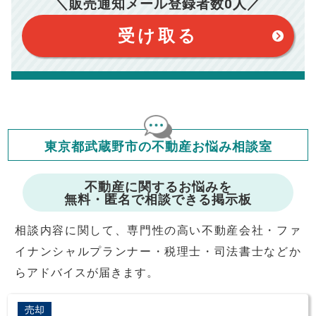
＼販売通知メール登録者数
0
人／
おります。（物件価格×3%＋6万円＋消費税）
このシミュレーターは元利均等返済方式で試算しています。
このシミュレーターは、四捨五入にて計算しております。
このシミュレーターはお借り入れの全期間で金利が変わらない設
受け取る
定です。
このシミュレーターでの結果は、お借り入れを保証するものでは
ありません。
このシミュレーターをご利用された方の、いかなる損害について
も当社は一切責任を負いませんので、ご了承ください。
住宅ローンの種類によって、年収負担率は異なります。一般的に
年収の20～25%以内が年間のローン返済額の割合とされており
ますが、お借り入れの際に各金融機関にご相談ください。
会員マイページでは
東京都武蔵野市の不動産お悩み相談室
修繕費・管理費の計算もできます
不動産に関するお悩みを
無料・匿名で相談できる掲示板
相談内容に関して、専門性の高い不動産会社・ファ
イナンシャルプランナー・税理士・司法書士などか
らアドバイスが届きます。
売却