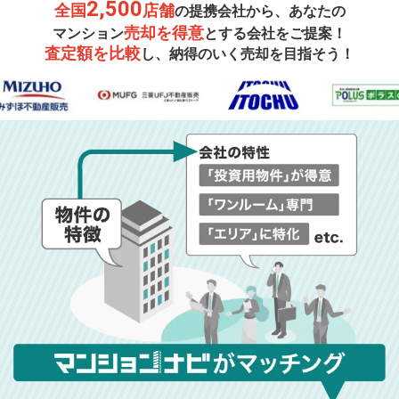
2,500
全国
店舗
の提携会社から、あなたの
売却を得意
マンション
とする会社をご提案！
査定額を比較
し、納得のいく売却を目指そう！