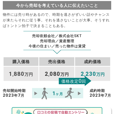
今から売却を考えている人に伝えたいこと
物件には売り時があるので、時期を逃さがずいい話やチャンス
が来たらそれに従う事。それを逃さないことが大事。そうすれ
ばトントン拍子で決まることもある。
売却依頼会社／株式会社SKT
売却理由／資産整理
今後の住まい／売った物件は賃貸
購入価格
売出価格
成約価格
1
880
2
080
2
230
,
万円
,
万円
,
万円
0
価格改定
回
売却開始時期
成約時期
1
ヶ月
2023
7
2023
7
年
月
年
月