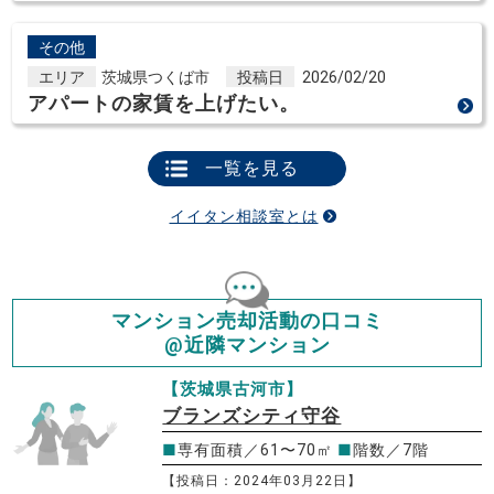
その他
エリア
茨城県つくば市
投稿日
2026/02/20
アパートの家賃を上げたい。
一覧を見る
イイタン相談室とは
マンション売却活動の口コミ
@近隣マンション
【茨城県古河市】
ブランズシティ守谷
■
専有面積／61〜70㎡
■
階数／7階
【投稿日：2024年03月22日】