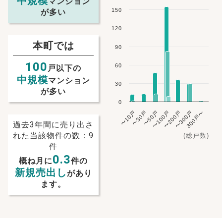
中規模
マンション
150
が多い
120
本町では
90
100
60
戸以下の
中規模
マンション
30
が多い
0
〜10戸
〜30戸
〜50戸
〜100戸
〜200戸
〜300戸
300戸〜
過去3年間に売り出さ
れた当該物件の数：9
(総戸数)
件
0.3
概ね月に
件の
新規売出し
があり
ます。
NEW!
NEW!