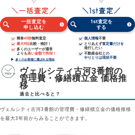
一括査定を
1st査定を
申し込む
する
簡単
45秒
無料査定
個人情報
不要
最大9社
比較・検討！
とりあえず
査定書だけを
発行したい
多くのユーザーが通常
よりも
高い金額で売却！
不動産会社との
やりとりは現状不要
多くのお客様に選ばれる理由
ヴェルシティ古河3番館の
管理費・修繕積立金 価格推
移
過去と比べると？
ヴェルシティ古河3番館の管理費・修繕積立金の価格推移
を最大3年前からみることができます。