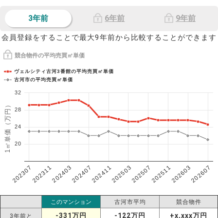
3年前
6年前
9年前
会員登録をすることで最大9年前から比較することができます
競合物件の平均売買㎡単価
ヴェルシティ古河3番館の平均売買㎡単価
古河市の平均売買㎡単価
32
1㎡単価（万円）
28
24
20
202307
202607
202603
202511
202507
202503
202411
202407
202403
202311
このマンション
古河市平均
競合物件
-331万円
-122万円
+x,xxx万円
3年前と