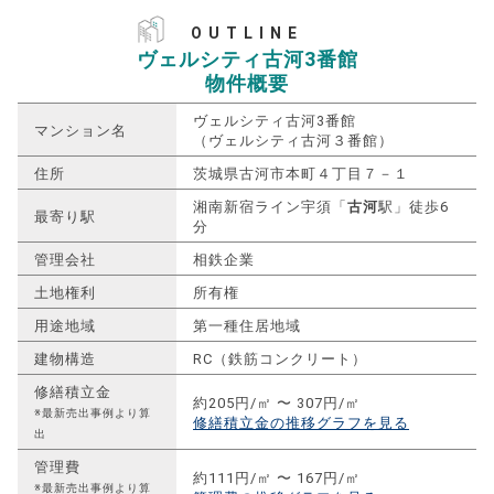
OUTLINE
ヴェルシティ古河3番館
物件概要
ヴェルシティ古河3番館
マンション名
（ヴェルシティ古河３番館）
住所
茨城県古河市本町４丁目７－１
湘南新宿ライン宇須「
古河
駅」徒歩6
最寄り駅
分
管理会社
相鉄企業
土地権利
所有権
用途地域
第一種住居地域
建物構造
RC（鉄筋コンクリート）
修繕積立金
約205円/㎡ 〜 307円/㎡
※最新売出事例より算
修繕積立金の推移グラフを見る
出
管理費
約111円/㎡ 〜 167円/㎡
※最新売出事例より算