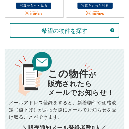
売却価格
残債
万円
写真をもっと見る
写真をもっと見る
ボーナス
万円
万円
返済金額
計算する
希望の物件を探す
万円
頭金
売却にかかる費用
手元に残るお金は
00
000
返済シミュレーション計算結果
万円
万円
この物件
■仲介手数料／
00
万円
が
834
毎月の支払額
■売買契約書印紙／
0
万円
円
■抵当権抹消費用／
0
万円
販売されたら
10,005
メールでお知らせ！
年間の支払額
円
※購入価格よりも売却価格が高い場合、譲渡所得税が発生する
場合がございます。詳しくは最寄りの税務署などにご確認く
ださい。
メールアドレス登録をすると、
新着物件や価格改
※シミュレーター結果はあくまでも概算であり、手残り金額を
100,050
総支払額
保証するものではございません。
円
定（値下げ）があった際に
メールでお知らせを受
※上記売却費用には、住所変更登記の費用、引っ越し費用、住
宅ローンの一括繰上返済の手数料等は含まれておりませんの
け取ることができます。
で予めご了承ください。
【注意事項】
※仲介手数料は宅地建物取引業法で定められた上限で計算して
＼販売通知メール登録者数
0
人／
おります。（物件価格×3%＋6万円＋消費税）
このシミュレーターは元利均等返済方式で試算しています。