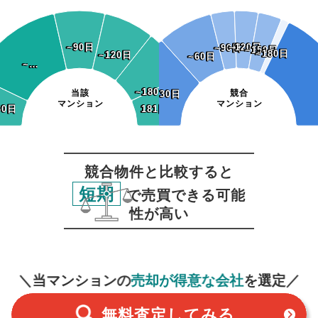
~90日
~90日
~120日
~120日
~90日
~90日
~150日
~150日
~180日
~180日
~120日
~120日
~60日
~60日
~…
~…
~180日
~180日
当該
競合
~30日
~30日
マンション
マンション
30日
30日
181日~
181日~
競合物件と比較すると
短期
で売買できる可能
性が高い
無料査定
スタート！
＼当マンションの
売却が得意な会社
を選定／
無料査定
してみる