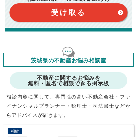
このシミュレーターは、四捨五入にて計算しております。
このシミュレーターはお借り入れの全期間で金利が変わらない設
受け取る
定です。
このシミュレーターでの結果は、お借り入れを保証するものでは
ありません。
このシミュレーターをご利用された方の、いかなる損害について
も当社は一切責任を負いませんので、ご了承ください。
住宅ローンの種類によって、年収負担率は異なります。一般的に
年収の20～25%以内が年間のローン返済額の割合とされており
ますが、お借り入れの際に各金融機関にご相談ください。
会員マイページでは
茨城県の不動産お悩み相談室
修繕費・管理費の計算もできます
不動産に関するお悩みを
無料・匿名で相談できる掲示板
相談内容に関して、専門性の高い不動産会社・ファ
イナンシャルプランナー・税理士・司法書士などか
らアドバイスが届きます。
相続