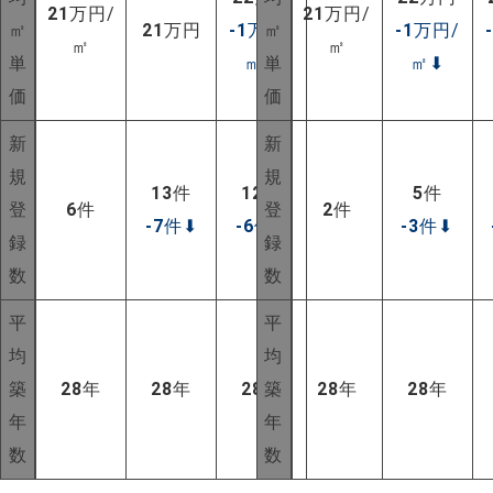
21
万円/
21
万円/
㎡
21
万円
-1
万円/
㎡
-1
万円/
㎡
㎡
単
㎡
⬇
単
㎡
⬇
価
価
新
新
規
規
13
件
12
件
5
件
登
6
件
登
2
件
-7
件
⬇
-6
件
⬇
-3
件
⬇
録
録
数
数
平
平
均
均
築
28
年
28
年
28
年
築
28
年
28
年
年
年
数
数