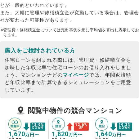
とが一般的といわれています。
また、大幅に管理や修繕積立金が変動している場合は、管理会
社が変わった可能性があります。
※管理費・修繕積立金については売出事例を元に平均値を算出し表示してお
ります。
購入をご検討されている方
住宅ローンを組まれる際には、管理費・修繕積立金を
加味した年収比率で住宅ローンのお借り入れをしまし
ょう。
マンションナビの
マイページ
では、年間返済額
と年収比率まで計算できるシミュレーションをご用意
しています。
閲覧中物件の競合マンション
18.9
%
12.6
%
19.3
%
DOWN
UP
DOWN
1,670
1,820
1,640
万円〜
万円〜
万円〜