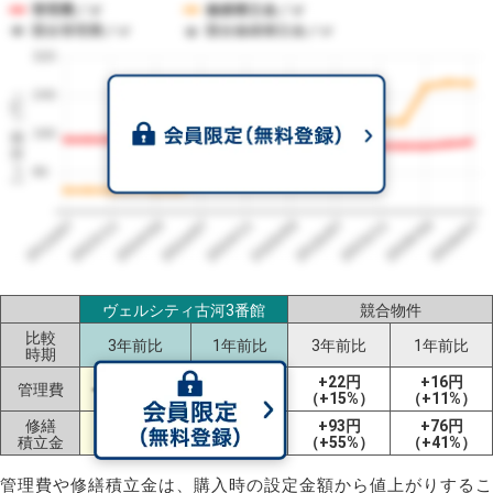
管理費／㎡
修繕積立金／㎡
競合管理費／㎡
競合修繕積立金／㎡
320
1㎡単価（円）
240
160
80
2023/07
2026/07
2026/03
2025/11
2025/07
2025/03
2024/11
2024/07
2024/03
2023/11
ヴェルシティ古河3番館
競合物件
比較
3年前比
1年前比
3年前比
1年前比
時期
+11円
+22円
+16円
管理費
-5円（-3%）
（+8%）
（+15%）
（+11%）
修繕
+223円
+96円
+93円
+76円
積立金
（+519%）
（+56%）
（+55%）
（+41%）
管理費や修繕積立金は、購入時の設定金額から値上がりするこ