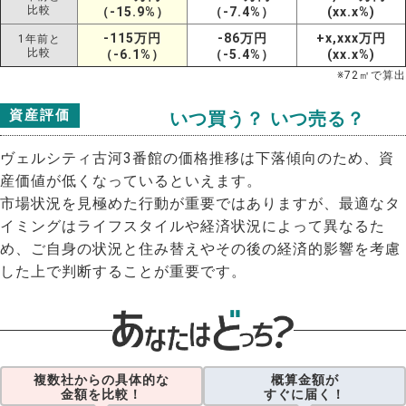
比較
（-15.9%）
（-7.4%）
(xx.x%)
-115万円
-86万円
+x,xxx万円
1年前と
比較
（-6.1%）
（-5.4%）
(xx.x%)
※
72
㎡で算出
資産評価
いつ買う？ いつ売る？
ヴェルシティ古河3番館の価格推移は下落傾向のため、資
産価値が低くなっているといえます。
市場状況を見極めた行動が重要ではありますが、最適なタ
イミングはライフスタイルや経済状況によって異なるた
め、ご自身の状況と住み替えやその後の経済的影響を考慮
した上で判断することが重要です。
複数社からの具体的な
概算金額が
金額を比較！
すぐに届く！