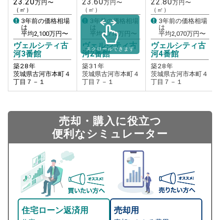
23.20
23.60
22.80
万円〜
万円〜
万円〜
（㎡）
（㎡）
（㎡）
3年前の価格相場
3年前の価格相場
3年前の価格相場
は
は
は
平均
2,100
万円〜
平均
1,710
万円〜
平均
2,070
万円〜
ヴェルシティ古
ヴェルシティ古
ヴェルシティ古
スクロールできます
河3番館
河2番館
河4番館
築
28
年
築
31
年
築
28
年
茨城県古河市本町４
茨城県古河市本町４
茨城県古河市本町４
丁目７－１
丁目７－１
丁目７－１
売却・購入に役立つ
便利なシミュレーター
住宅ローン返済用
売却用