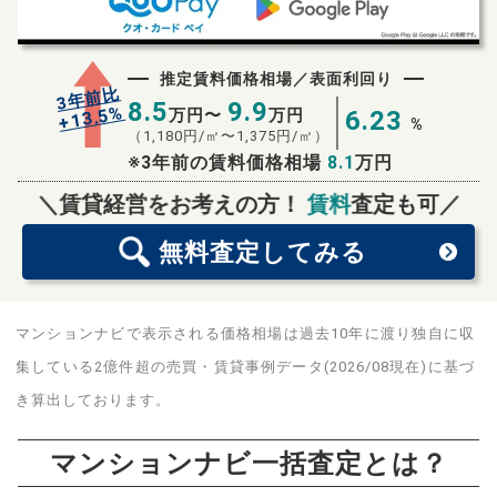
推定賃料価格相場／表面利回り
3年前比
8.5
9.9
%
13.5
万円〜
万円
6.23
+
%
（
1,180
円/㎡〜
1,375
円/㎡）
※3年前の賃料価格相場
8.1
万円
無料査定
スタート！
＼賃貸経営をお考えの方！
賃料
査定も可／
無料査定
してみる
マンションナビで表示される価格相場は過去10年に渡り独自に収
集している2億件超の売買・賃貸事例データ(2026/08現在)に基づ
き算出しております。
マンションナビ一括査定とは？