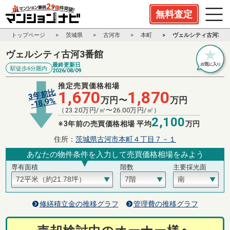
無料査定
トップページ
茨城県
古河市
本町
ヴェルシティ古河3番
ヴェルシティ古河3番館
最終更新日
駅徒歩6分圏内
2026/08/09
推定売買価格相場
3年前比
1,670
1,870
万円〜
万円
%
18.9
-
（
23.20
万円/㎡〜
26.00
万円/㎡）
2,100
※3年前の売買価格相場 平均
万円
住所：
茨城県古河市本町４丁目７－１
あなたの物件条件を入力して売買価格相場をみよう
専有面積
階数
主要採光面
修繕積立金の推移グラフ
管理費の推移グラフ