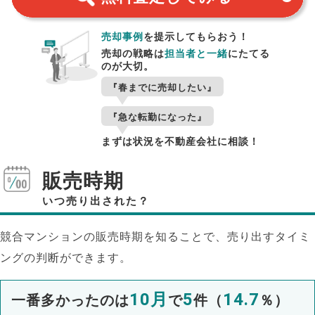
売却事例
を提示してもらおう！
売却の戦略は
担当者と一緒
にたてる
のが大切。
『春までに売却したい』
『急な転勤になった』
まずは状況を不動産会社に相談！
販売時期
いつ売り出された？
競合マンションの販売時期を知ることで、売り出すタイミ
ングの判断ができます。
10月
5
14.7
一番多かったのは
で
件（
％）