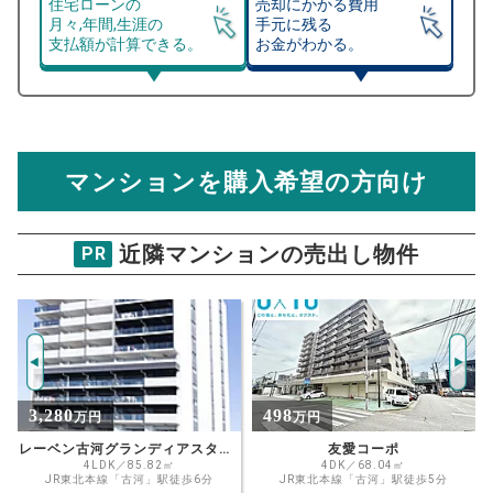
住宅ローンの
売却にかかる費用
月々,年間,生涯の
手元に残る
支払額が計算できる。
お金がわかる。
マンション売却シミュレーター
総支払額シミュレーション
住宅ローンの月々、年間、生涯の支払額が
マンション売却シミュレーターでは、売却価格と残債額
計算できます。
から
売却にかかる諸経費が自動で算出され、手元に残る
金額がわかります。
マンションを購入希望の方向け
万円
売却価格 参考値
購入希望
物件価格
近隣マンションの売出し物件
PR
ヴェルシティ古河3番館
試算条件 72㎡・7階
年
ご希望の
1681
返済期間
推定売却価格：
万円
%
498
1,380
万円
万円
住宅ローン
資金計画のために査定額や希望売却価
金利
友愛コーポ
ヴェルシティ古河4番館
格を入力して活用するのもおすすめ◎
4DK／68.04㎡
4LDK／88.24㎡
JR東北本線「古河」駅徒歩5分
JR東北本線「古河」駅徒歩5分