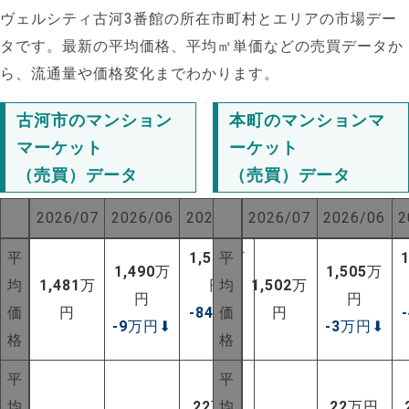
ヴェルシティ古河3番館の所在市町村とエリアの市場デー
タです。最新の平均価格、平均㎡単価などの売買データか
ら、流通量や価格変化までわかります。
古河市のマンション
本町のマンションマ
マーケット
ーケット
（売買）データ
（売買）データ
2026/07
2026/06
2025/07
2026/07
2026/06
2
平
1,565
平
万
1,490
万
1,505
万
均
1,481
万
円
均
1,502
万
円
円
価
円
-84
万円
価
円
-9
万円
⬇
-3
万円
⬇
格
⬇
格
平
平
均
22
万円
均
22
万円