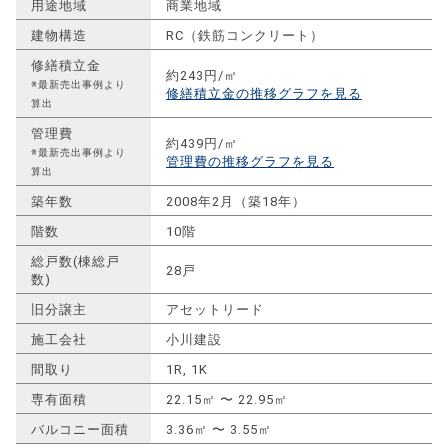
用途地域
商業地域
建物構造
RC（鉄筋コンクリート）
修繕積立金
約243円/㎡
※最新売出事例より
修繕積立金の推移グラフを見る
算出
管理費
約439円/㎡
※最新売出事例より
管理費の推移グラフを見る
算出
築年数
2008年2月（築18年）
階数
10階
総戸数(棟総戸
28戸
数)
旧分譲主
アセットリード
施工会社
小川建設
間取り
1R, 1K
専有面積
22.15㎡ 〜 22.95㎡
バルコニー面積
3.36㎡ 〜 3.55㎡