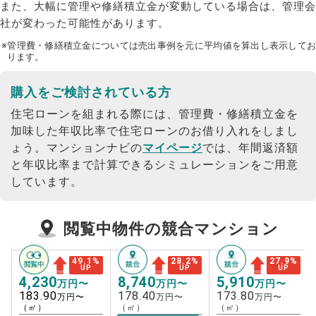
また、大幅に管理や修繕積立金が変動している場合は、管理会
社が変わった可能性があります。
※管理費・修繕積立金については売出事例を元に平均値を算出し表示してお
ります。
購入をご検討されている方
住宅ローンを組まれる際には、管理費・修繕積立金を
加味した年収比率で住宅ローンのお借り入れをしまし
ょう。
マンションナビの
マイページ
では、年間返済額
と年収比率まで計算できるシミュレーションをご用意
しています。
閲覧中物件の競合マンション
49.1
%
28.2
%
27.9
%
UP
UP
UP
4,230
8,740
5,910
万円〜
万円〜
万円〜
183.90
178.40
173.80
万円〜
万円〜
万円〜
（㎡）
（㎡）
（㎡）