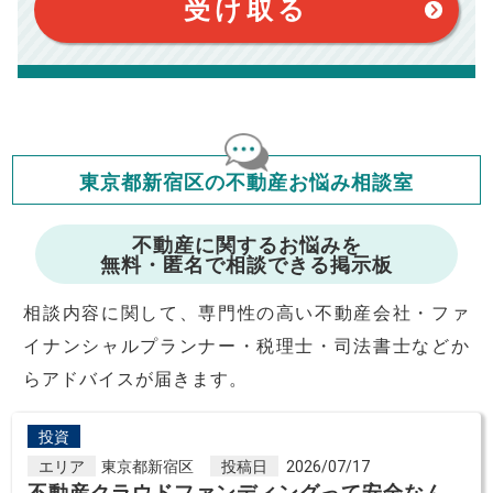
受け取る
定です。
このシミュレーターでの結果は、お借り入れを保証するものでは
ありません。
このシミュレーターをご利用された方の、いかなる損害について
も当社は一切責任を負いませんので、ご了承ください。
住宅ローンの種類によって、年収負担率は異なります。一般的に
年収の20～25%以内が年間のローン返済額の割合とされており
ますが、お借り入れの際に各金融機関にご相談ください。
会員マイページでは
東京都新宿区の不動産お悩み相談室
修繕費・管理費の計算もできます
不動産に関するお悩みを
無料・匿名で相談できる掲示板
相談内容に関して、専門性の高い不動産会社・ファ
イナンシャルプランナー・税理士・司法書士などか
らアドバイスが届きます。
投資
エリア
東京都新宿区
投稿日
2026/07/17
不動産クラウドファンディングって安全なん