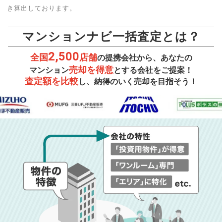
き算出しております。
マンションナビ一括査定とは？
2,500
全国
店舗
の提携会社から、あなたの
売却を得意
マンション
とする会社をご提案！
査定額を比較
し、納得のいく売却を目指そう！