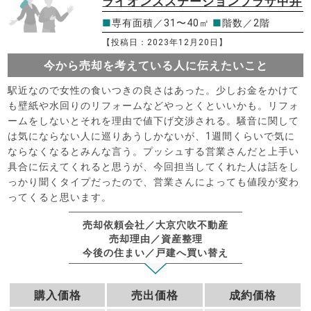
ライオンズステーションプラザ中井
■
専有面積／31〜40㎡
■
階数／2階
【投稿日：2023年12月20日】
今から売却を考えている人に伝えたいこと
駅近なので女性の食いつきの良さはあった。少しお金をかけて
も壁紙や水回りのリフォームなどやっとくといいかも。リフォ
ームをしないとそれを理由で値下げ交渉される。騒音に関して
は気にならない人に巡りあうしかないが、1週間くらいで気に
ならなくなるとみんな言う。プッシュする営業さんだと上手い
具合に伝えてくれると思うが、今回担当してくれた人は話をし
っかり聞くタイプだったので、営業さんによっても値段が変わ
ってくると思います。
売却依頼会社／大京穴吹不動産
売却理由／資産整理
今後の住まい／戸建へ買い替え
購入価格
売出価格
成約価格