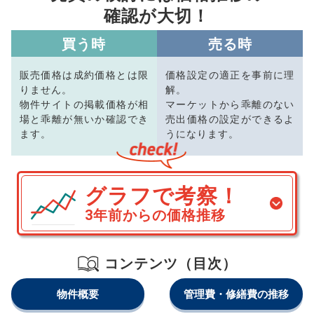
確認が大切！
買う時
売る時
販売価格は成約価格とは限
価格設定の適正を事前に理
りません。
解。
物件サイトの掲載価格が相
マーケットから乖離のない
場と乖離が無いか確認でき
売出価格の設定ができるよ
ます。
うになります。
グラフで考察！
3年前からの価格推移
コンテンツ（目次）
物件概要
管理費・修繕費の推移