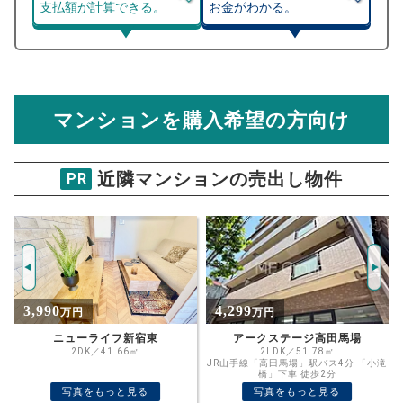
支払額が計算できる。
お金がわかる。
マンション売却シミュレーター
総支払額シミュレーション
住宅ローンの月々、年間、生涯の支払額が
マンション売却シミュレーターでは、売却価格と残債額
計算できます。
から
売却にかかる諸経費が自動で算出され、手元に残る
金額がわかります。
マンションを購入希望の方向け
万円
売却価格 参考値
購入希望
物件価格
近隣マンションの売出し物件
PR
アクサス新宿若松町Sta
試算条件 23㎡・5階
年
ご希望の
4164
返済期間
推定売却価格：
万円
%
4,299
27,000
万円
万円
住宅ローン
資金計画のために査定額や希望売却価
金利
アークステージ高田馬場
クラッシィタワー新宿御苑 17階
格を入力して活用するのもおすすめ◎
2LDK／51.78㎡
2LDK／74.92㎡
JR山手線「高田馬場」駅バス4分 「小滝
東京メトロ丸ノ内線「新宿御苑前」駅徒
売却価格
残債
橋」下車 徒歩2分
歩4分
万円
写真をもっと見る
写真をもっと見る
ボーナス