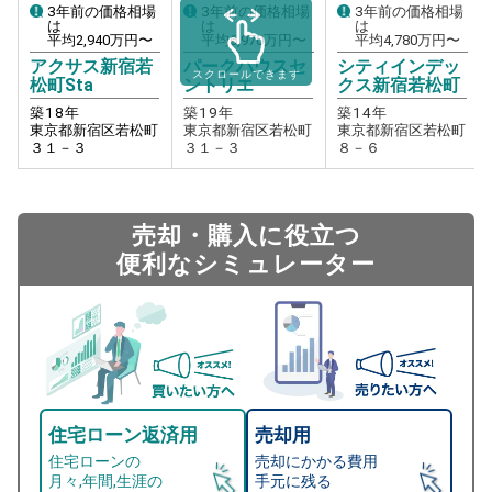
3年前の価格相場
3年前の価格相場
3年前の価格相場
は
は
は
平均
2,940
万円〜
平均
6,970
万円〜
平均
4,780
万円〜
アクサス新宿若
パークハウスセ
シティインデッ
スクロールできます
松町Sta
ントリエ
クス新宿若松町
築
18
年
築
19
年
築
14
年
東京都新宿区若松町
東京都新宿区若松町
東京都新宿区若松町
３１－３
３１－３
８－６
売却・購入に役立つ
便利なシミュレーター
住宅ローン返済用
売却用
住宅ローンの
売却にかかる費用
月々,年間,生涯の
手元に残る