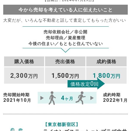
今から売却を考えている人に伝えたいこと
大変だが、いろんな不動産と話して査定してもらった方がいい
売却依頼会社／非公開
売却理由／資産整理
今後の住まい／もともと住んでいない
購入価格
売出価格
成約価格
2
300
1
500
1
800
,
万円
,
万円
,
万円
0
価格改定
回
売却開始時期
成約時期
4
ヶ月
2021
10
2022
1
年
月
年
月
【東京都新宿区】