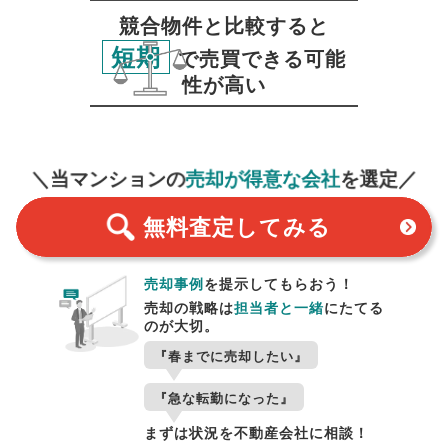
競合物件と比較すると
短期
で売買できる可能
性が高い
無料査定
スタート！
＼当マンションの
売却が得意な会社
を選定／
無料査定
してみる
売却事例
を提示してもらおう！
売却の戦略は
担当者と一緒
にたてる
のが大切。
『春までに売却したい』
『急な転勤になった』
まずは状況を不動産会社に相談！