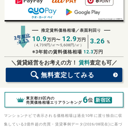
推定賃料価格相場／表面利回り
3年前比
10.9
12.9
万円〜
万円
3.26
%
3.5
-
%
（
4,739
円/㎡〜
5,608
円/㎡）
※3年前の賃料価格相場
12.3
万円
無料査定
スタート！
＼賃貸経営をお考えの方！
賃料
査定も可／
無料査定
してみる
6
東京都23区内の
位
新宿区
売買価格相場エリアランキング
マンションナビで表示される価格相場は過去10年に渡り独自に収
集している2億件超の売買・賃貸事例データ(2026/08現在)に基づ