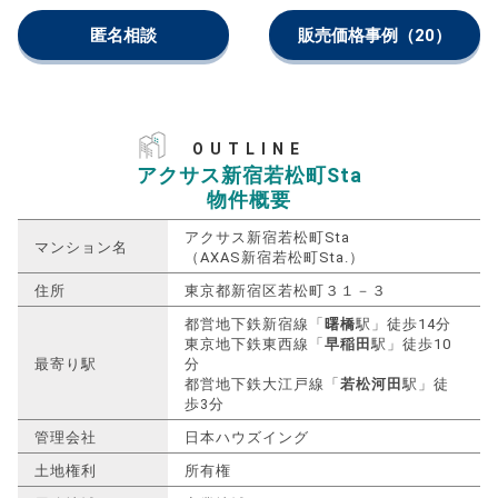
匿名相談
販売価格事例
（20）
OUTLINE
アクサス新宿若松町Sta
物件概要
アクサス新宿若松町Sta
マンション名
（AXAS新宿若松町Sta.）
住所
東京都新宿区若松町３１－３
都営地下鉄新宿線「
曙橋
駅」徒歩14分
東京地下鉄東西線「
早稲田
駅」徒歩10
最寄り駅
分
都営地下鉄大江戸線「
若松河田
駅」徒
歩3分
管理会社
日本ハウズイング
土地権利
所有権