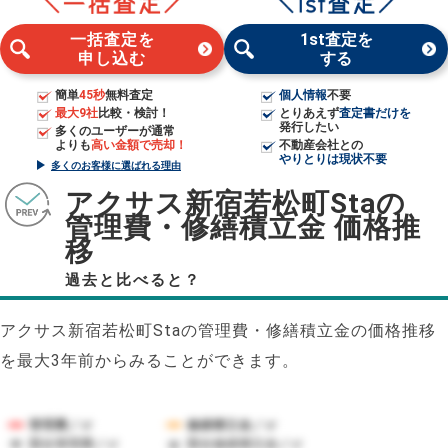
一括査定を
1st査定を
申し込む
する
簡単
45秒
無料査定
個人情報
不要
最大9社
比較・検討！
とりあえず
査定書だけを
発行したい
多くのユーザーが通常
よりも
高い金額で売却！
不動産会社との
やりとりは現状不要
多くのお客様に選ばれる理由
アクサス新宿若松町Staの
管理費・修繕積立金 価格推
移
過去と比べると？
アクサス新宿若松町Staの管理費・修繕積立金の価格推移
を最大3年前からみることができます。
管理費／㎡
修繕積立金／㎡
競合管理費／㎡
競合修繕積立金／㎡