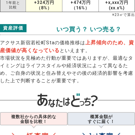
+324万円
+474万円
+x,xxx万円
1年前と
比較
（8%）
（16%）
(xx.x%)
※
23
㎡で算出
資産評価
いつ買う？ いつ売る？
上昇傾向のため、資
アクサス新宿若松町Staの価格推移は
産価値が高くなっている
といえます。
市場状況を見極めた行動が重要ではありますが、最適なタ
イミングはライフスタイルや経済状況によって異なるた
め、ご自身の状況と住み替えやその後の経済的影響を考慮
した上で判断することが重要です。
複数社からの具体的な
概算金額が
金額を比較！
すぐに届く！