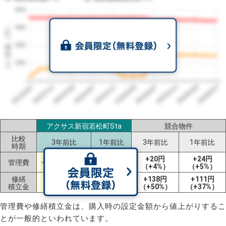
500
1㎡単価（円）
400
300
200
2023/07
2026/07
2026/03
2025/11
2025/07
2025/03
2024/11
2024/07
2024/03
2023/11
アクサス新宿若松町Sta
競合物件
比較
3年前比
1年前比
3年前比
1年前比
時期
-5円
+20円
+24円
管理費
-17円（-4%）
（-1%）
（+4%）
（+5%）
修繕
+117円
-3円
+138円
+111円
積立金
（+93%）
（-1%）
（+50%）
（+37%）
管理費や修繕積立金は、購入時の設定金額から値上がりするこ
とが一般的といわれています。