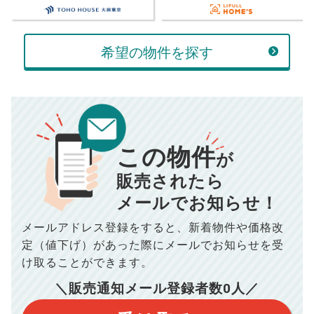
万円
万円
返済金額
計算する
希望の物件を探す
万円
頭金
売却にかかる費用
手元に残るお金は
00
000
返済シミュレーション計算結果
万円
万円
この物件
■仲介手数料／
00
万円
が
834
毎月の支払額
■売買契約書印紙／
0
万円
円
■抵当権抹消費用／
0
万円
販売されたら
10,005
メールでお知らせ！
年間の支払額
円
※購入価格よりも売却価格が高い場合、譲渡所得税が発生する
場合がございます。詳しくは最寄りの税務署などにご確認く
ださい。
メールアドレス登録をすると、
新着物件や価格改
※シミュレーター結果はあくまでも概算であり、手残り金額を
100,050
総支払額
保証するものではございません。
円
定（値下げ）があった際に
メールでお知らせを受
※上記売却費用には、住所変更登記の費用、引っ越し費用、住
宅ローンの一括繰上返済の手数料等は含まれておりませんの
け取ることができます。
で予めご了承ください。
【注意事項】
※仲介手数料は宅地建物取引業法で定められた上限で計算して
＼販売通知メール登録者数
0
人／
おります。（物件価格×3%＋6万円＋消費税）
このシミュレーターは元利均等返済方式で試算しています。
このシミュレーターは、四捨五入にて計算しております。
このシミュレーターはお借り入れの全期間で金利が変わらない設