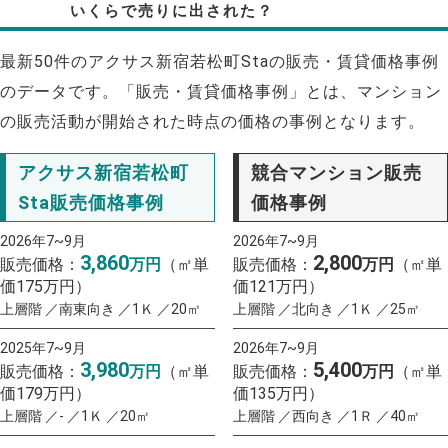
いくらで売りに出された？
最新50件のアクサス新宿若松町Staの販売・賃貸価格事例
のデータです。「販売・賃貸価格事例」とは、マンション
の販売活動が開始された時点の価格の事例となります。
アクサス新宿若松町
競合マンション販売
Sta販売価格事例
価格事例
2026年7~9月
2026年7~9月
3,860
2,800
販売価格：
万円
（㎡単
販売価格：
万円
（㎡単
価175万円）
価121万円）
上層階 ／南東向き ／1Ｋ ／20㎡
上層階 ／北向き ／1Ｋ ／25㎡
2025年7~9月
2026年7~9月
3,980
5,400
販売価格：
万円
（㎡単
販売価格：
万円
（㎡単
価179万円）
価135万円）
上層階 ／- ／1Ｋ ／20㎡
上層階 ／西向き ／1Ｒ ／40㎡