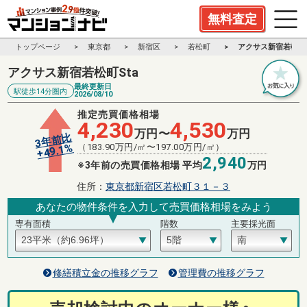
無料査定
トップページ
東京都
新宿区
若松町
アクサス新宿若松町S
アクサス新宿若松町Sta
最終更新日
駅徒歩14分圏内
2026/08/10
推定売買価格相場
4,230
4,530
万円〜
万円
3年前比
%
（
183.90
万円/㎡〜
197.00
万円/㎡）
49.1
+
2,940
※3年前の売買価格相場 平均
万円
住所：
東京都新宿区若松町３１－３
あなたの物件条件を入力して売買価格相場をみよう
専有面積
階数
主要採光面
修繕積立金の推移グラフ
管理費の推移グラフ