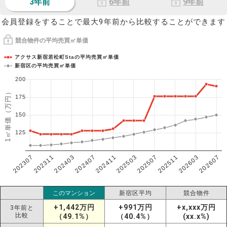
3年前
6年前
9年前
会員登録をすることで最大9年前から比較することができます
競合物件の平均売買㎡単価
アクサス新宿若松町Staの平均売買㎡単価
新宿区の平均売買㎡単価
200
1㎡単価（万円）
175
150
125
202307
202607
202603
202511
202507
202503
202411
202407
202403
202311
このマンション
新宿区平均
競合物件
+1,442万円
+991万円
+x,xxx万円
3年前と
比較
（49.1%）
（40.4%）
(xx.x%)