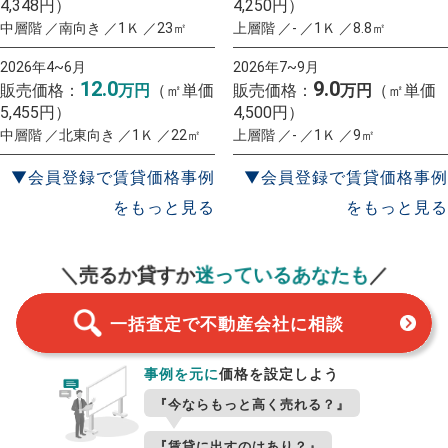
4,348円）
4,250円）
中層階 ／南向き ／1Ｋ ／23㎡
上層階 ／- ／1Ｋ ／8.8㎡
2026年4~6月
2026年7~9月
12.0
9.0
販売価格：
万円
（㎡単価
販売価格：
万円
（㎡単価
5,455円）
4,500円）
中層階 ／北東向き ／1Ｋ ／22㎡
上層階 ／- ／1Ｋ ／9㎡
▼会員登録で賃貸価格事例
▼会員登録で賃貸価格事例
をもっと見る
をもっと見る
一括査定
スタート！
＼売るか貸すか
迷っているあなたも
／
一括査定で不動産会社に相談
事例を元に
価格を設定しよう
『今ならもっと高く売れる？』
『賃貸に出すのはあり？』