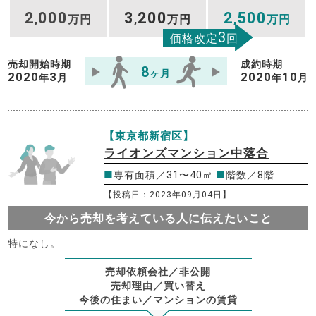
2
000
3
200
2
500
,
万円
,
万円
,
万円
3
価格改定
回
売却開始時期
成約時期
8
ヶ月
2020
3
2020
10
年
月
年
月
【東京都新宿区】
ライオンズマンション中落合
■
専有面積／31〜40㎡
■
階数／8階
【投稿日：2023年09月04日】
今から売却を考えている人に伝えたいこと
特になし。
売却依頼会社／非公開
売却理由／買い替え
今後の住まい／マンションの賃貸