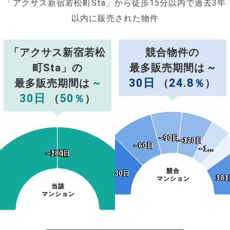
「アクサス新宿若松町Sta」から徒歩15分以内で過去3年
以内に販売された物件
「アクサス新宿若松
競合物件の
~
町Sta」の
最多販売期間は
~
30日
24.8
最多販売期間は
（
％
）
30日
50
（
％
）
~90日
~90日
~120日
~120日
~60日
~60日
~1…
~1…
~120日
~150日
~180日
~120日
~150日
~180日
~60日
~90日
~60日
~90日
競合
~30日
~30日
181
18
マンション
当該
マンション