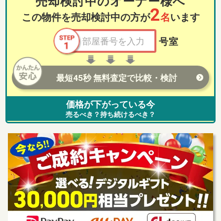
売却検討中のオーナー様へ
2
この物件を売却検討中の方が
名
います
号室
最短45秒 無料査定で比較・検討
価格が下がっている今
売るべき？持ち続けるべき？