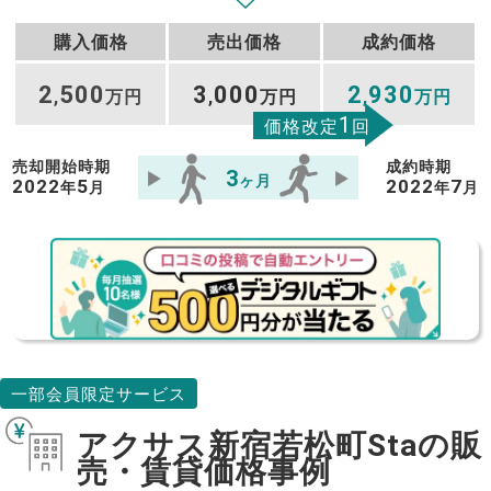
購入価格
売出価格
成約価格
2
500
3
000
2
930
,
万円
,
万円
,
万円
1
価格改定
回
売却開始時期
成約時期
3
ヶ月
2022
5
2022
7
年
月
年
月
一部会員限定サービス
アクサス新宿若松町Staの販
売・賃貸価格事例