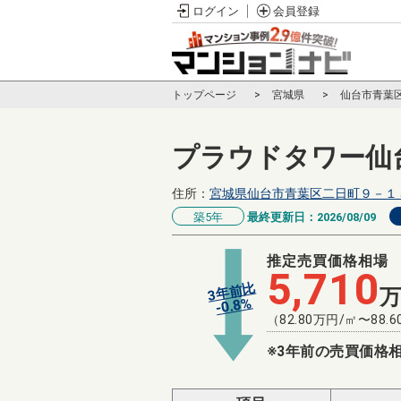
ログイン
会員登録
トップページ
宮城県
仙台市青葉
プラウドタワー仙
住所：
宮城県仙台市青葉区二日町９－１
築5年
最終更新日：
2026/08/09
推定売買価格相場
5,710
3年前比
%
0.8
-
（
82.80
万円/㎡〜
88.6
※3年前の売買価格相