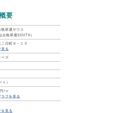
概要
台晩翠通サウス
R仙台晩翠通SOUTH）
区二日町９－１５
で見る
ナーズ
ート）
9円/㎡
グラフを見る
フを見る