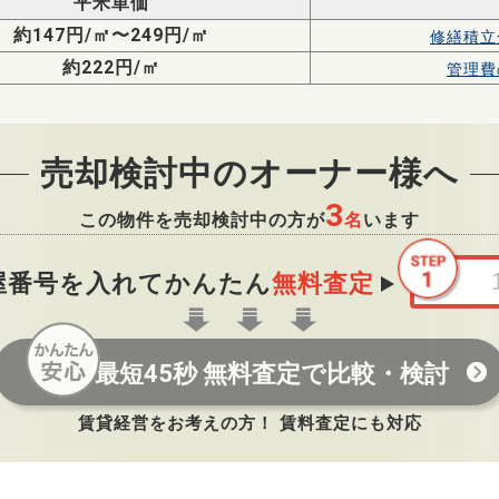
平米単価
約147円/㎡〜249円/㎡
修繕積立
約222円/㎡
管理費
売却検討中のオーナー様へ
3
この物件を売却検討中の方が
名
います
屋番号を入れてかんたん
無料査定
最短45秒 無料査定で比較・検討
賃貸経営をお考えの方！ 賃料査定にも対応