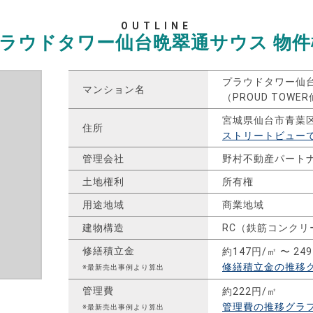
OUTLINE
ラウドタワー仙台晩翠通サウス
物件
プラウドタワー仙
マンション名
（PROUD TOWE
宮城県仙台市青葉
住所
ストリートビュー
管理会社
野村不動産パート
土地権利
所有権
用途地域
商業地域
建物構造
RC（鉄筋コンクリ
修繕積立金
約147円/㎡ 〜 24
修繕積立金の推移
※最新売出事例より算出
管理費
約222円/㎡
管理費の推移グラ
※最新売出事例より算出