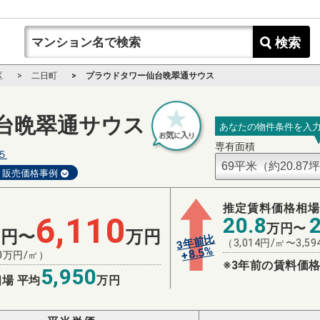
検索
区
二日町
プラウドタワー仙台晩翠通サウス
台晩翠通サウス
あなたの物件条件を入
専有面積
５
販売価格事例
推定賃料価格相
6,110
20.8
万円〜
万円〜
万円
3年前比
（
3,014
円/㎡〜
3,59
%
8.5
+
0
万円/㎡）
※3年前の賃料価格
5,950
場 平均
万円