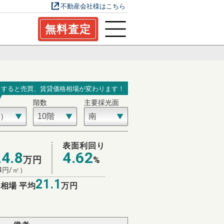
不動産会社様はこちら
無料査定
力すると売買、賃貸価格相場が変わります！
階数
主要採光面
場
表面利回り
24.8
4.62
万円
%
4
円/㎡）
21.1
相場 平均
万円