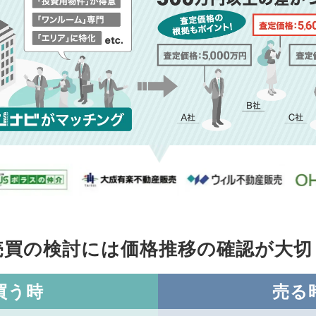
売買の検討には価格推移の
確認が大切
買う時
売る