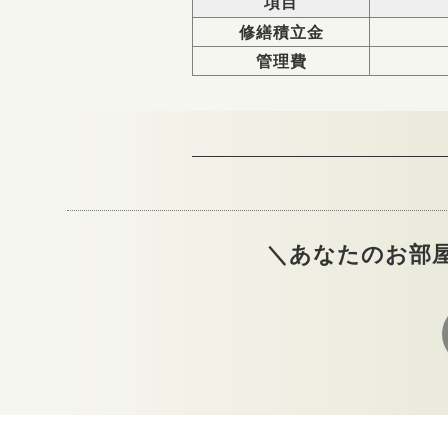
項目
修繕積立金
管理費
＼あなたのお部