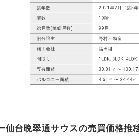
築年数
2021年2月（築5
階数
19階
総戸数(棟総戸数)
99戸
旧分譲主
野村不動産
施工会社
福田組
間取り
1LDK, 3LDK, 4LDK
専有面積
38.81㎡ 〜 100.1
バルコニー面積
4.61㎡ 〜 24.44㎡
ー仙台晩翠通サウスの
売買価格推