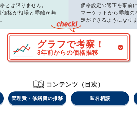
格とは限りません。
価格設定の適正を事前
載価格が相場と乖離が無
マーケットから乖離の
。
定ができるようになり
グラフで考察！
3年前からの価格推移
コンテンツ（目次）
管理費・修繕費の推移
匿名相談