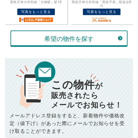
西鉄天神大牟田線「西鉄平尾」駅徒歩8
西鉄天神大牟田線「大橋」駅徒歩9分
売却価格
残債
分
万円
写真をもっと見る
写真をもっと見る
ボーナス
万円
万円
返済金額
計算する
希望の物件を探す
万円
頭金
売却にかかる費用
手元に残るお金は
00
000
返済シミュレーション計算結果
万円
万円
この物件
■仲介手数料／
00
万円
が
834
毎月の支払額
■売買契約書印紙／
0
万円
円
■抵当権抹消費用／
0
万円
販売されたら
10,005
メールでお知らせ！
年間の支払額
円
※購入価格よりも売却価格が高い場合、譲渡所得税が発生する
場合がございます。詳しくは最寄りの税務署などにご確認く
ださい。
メールアドレス登録をすると、
新着物件や価格改
※シミュレーター結果はあくまでも概算であり、手残り金額を
100,050
総支払額
保証するものではございません。
円
定（値下げ）があった際に
メールでお知らせを受
※上記売却費用には、住所変更登記の費用、引っ越し費用、住
宅ローンの一括繰上返済の手数料等は含まれておりませんの
け取ることができます。
で予めご了承ください。
【注意事項】