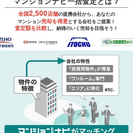
マンションナビ一括査定とは？
2,500
全国
店舗
の提携会社から、あなたの
売却を得意
マンション
とする会社をご提案！
査定額を比較
し、納得のいく売却を目指そう！