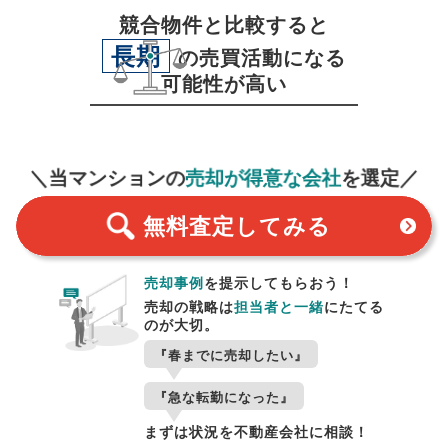
競合物件と比較すると
長期
の売買活動になる
可能性が高い
無料査定
スタート！
＼当マンションの
売却が得意な会社
を選定／
無料査定
してみる
売却事例
を提示してもらおう！
売却の戦略は
担当者と一緒
にたてる
のが大切。
『春までに売却したい』
『急な転勤になった』
まずは状況を不動産会社に相談！