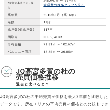
約50円/㎡ 〜 66円/㎡
※最新売出事例より算
管理費の推移グラフを見る
出
築年数
2010年1月（築16年）
階数
12階
総戸数(棟総戸数)
117戸
間取り
3LDK, 4LDK
専有面積
73.81㎡ 〜 102.67㎡
バルコニー面積
12.28㎡ 〜 36.85㎡
JQ高宮多賀の杜の
売買価格推移
過去と比べると？
JQ高宮多賀の杜の平均売買㎡価格を最大
3
年前と比較した
データです。所在エリアの平均売買㎡価格との比較もでき