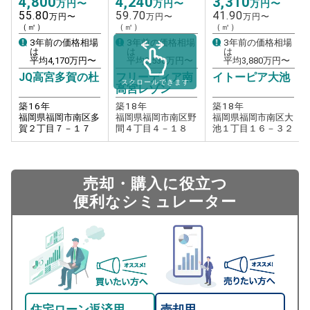
4,800
4,240
3,310
万円〜
万円〜
万円〜
55.80
59.70
41.90
万円〜
万円〜
万円〜
（㎡）
（㎡）
（㎡）
3年前の価格相場
3年前の価格相場
3年前の価格相場
は
は
は
平均
4,170
万円〜
平均
3,530
万円〜
平均
3,880
万円〜
JQ高宮多賀の杜
フリーディア南
イトーピア大池
スクロールできます
高宮レゾン
築
16
年
築
18
年
築
18
年
福岡県福岡市南区多
福岡県福岡市南区野
福岡県福岡市南区大
賀２丁目７－１７
間４丁目４－１８
池１丁目１６－３２
売却・購入に役立つ
便利なシミュレーター
住宅ローン返済用
売却用