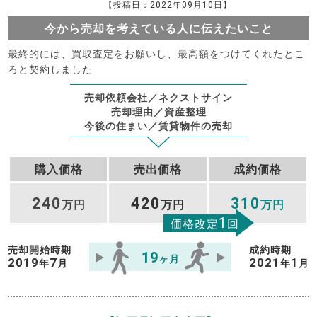
【投稿日：2022年09月10日】
今から売却を考えている人に伝えたいこと
最終的には、買取査定をお願いし、最高額をつけてくれたとこ
ろと契約しました
売却依頼会社／ネクストサイン
売却理由／資産整理
今後の住まい／賃貸物件の売却
購入価格
売出価格
成約価格
240
420
310
万円
万円
万円
1
価格改定
回
売却開始時期
成約時期
19
ヶ月
2019
7
2021
1
年
月
年
月