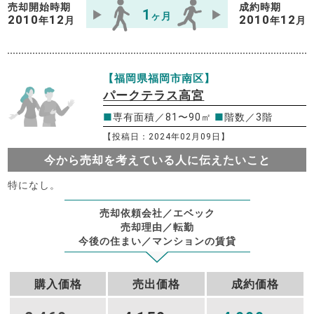
売却開始時期
成約時期
1
ヶ月
2010
12
2010
12
年
月
年
月
【福岡県福岡市南区】
パークテラス高宮
■
専有面積／81〜90㎡
■
階数／3階
【投稿日：2024年02月09日】
今から売却を考えている人に伝えたいこと
特になし。
売却依頼会社／エベック
売却理由／転勤
今後の住まい／マンションの賃貸
購入価格
売出価格
成約価格