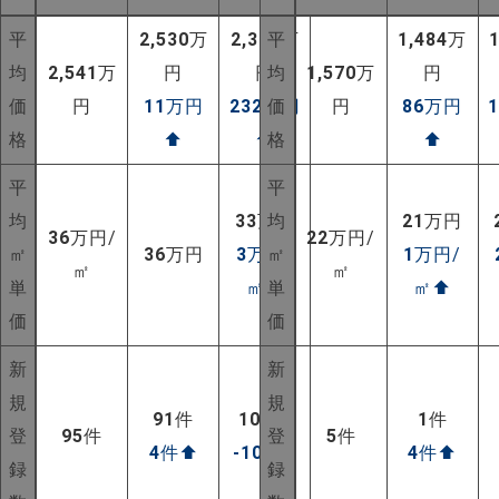
平
2,530
万
2,309
平
万
1,484
万
均
2,541
万
円
円
均
1,570
万
円
価
円
11
万円
232
万円
価
円
86
万円
格
⬆
⬆
格
⬆
平
平
均
33
万円
均
21
万円
36
万円/
22
万円/
㎡
36
万円
3
万円/
㎡
1
万円/
㎡
㎡
単
㎡
⬆
単
㎡
⬆
価
価
新
新
規
規
91
件
105
件
1
件
NEW!
登
95
件
登
5
件
4
件
⬆
-10
件
⬇
4
件
⬆
NEW!
録
録