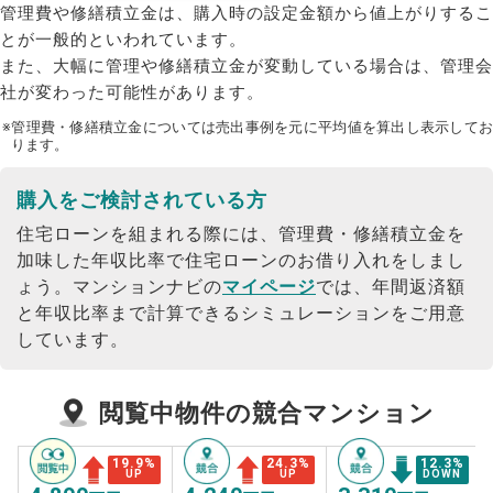
管理費や修繕積立金は、購入時の設定金額から値上がりするこ
とが一般的といわれています。
また、大幅に管理や修繕積立金が変動している場合は、管理会
社が変わった可能性があります。
※管理費・修繕積立金については売出事例を元に平均値を算出し表示してお
ります。
購入をご検討されている方
住宅ローンを組まれる際には、管理費・修繕積立金を
加味した年収比率で住宅ローンのお借り入れをしまし
ょう。
マンションナビの
マイページ
では、年間返済額
と年収比率まで計算できるシミュレーションをご用意
しています。
閲覧中物件の競合マンション
19.9
%
24.3
%
12.3
%
UP
UP
DOWN