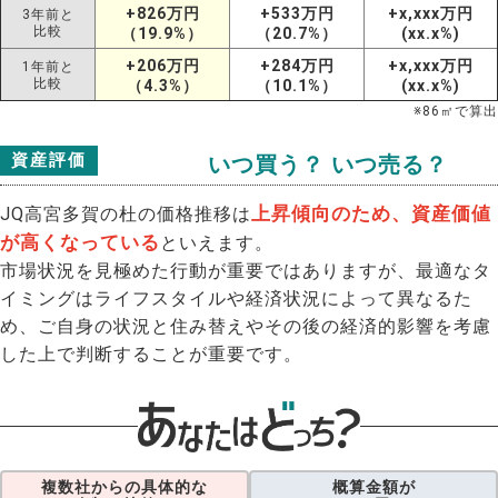
+826万円
+533万円
+x,xxx万円
3年前と
比較
（19.9%）
（20.7%）
(xx.x%)
+206万円
+284万円
+x,xxx万円
1年前と
比較
（4.3%）
（10.1%）
(xx.x%)
※
86
㎡で算出
資産評価
いつ買う？ いつ売る？
上昇傾向のため、資産価値
JQ高宮多賀の杜の価格推移は
が高くなっている
といえます。
市場状況を見極めた行動が重要ではありますが、最適なタ
イミングはライフスタイルや経済状況によって異なるた
め、ご自身の状況と住み替えやその後の経済的影響を考慮
した上で判断することが重要です。
複数社からの具体的な
概算金額が