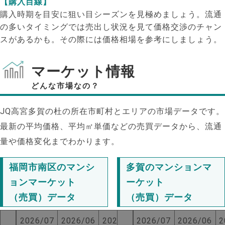
【購入目線】
購入時期を目安に狙い目シーズンを見極めましょう。流通
の多いタイミングでは売出し状況を見て価格交渉のチャン
スがあるかも。その際には価格相場を参考にしましょう。
マーケット情報
どんな市場なの？
JQ高宮多賀の杜の所在市町村とエリアの市場データです。
最新の平均価格、平均㎡単価などの売買データから、流通
量や価格変化までわかります。
福岡市南区のマンシ
多賀のマンションマ
ョンマーケット
ーケット
（売買）データ
（売買）データ
2026/07
2026/06
2025/07
2026/07
2026/06
2