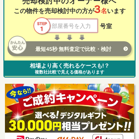
売却検討中のオーナー様へ
3
この物件を売却検討中の方が
名
います
号室
最短45秒 無料査定で比較・検討
相場より高く売れるケースも!？
複数社比較で見える価格があります