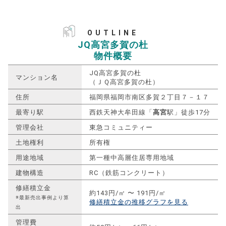
OUTLINE
JQ高宮多賀の杜
物件概要
JQ高宮多賀の杜
マンション名
（ＪＱ高宮多賀の杜）
住所
福岡県福岡市南区多賀２丁目７－１７
最寄り駅
西鉄天神大牟田線「
高宮
駅」徒歩17分
管理会社
東急コミュニティー
土地権利
所有権
用途地域
第一種中高層住居専用地域
建物構造
RC（鉄筋コンクリート）
修繕積立金
約143円/㎡ 〜 191円/㎡
※最新売出事例より算
修繕積立金の推移グラフを見る
出
管理費