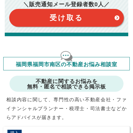
※仲介手数料は宅地建物取引業法で定められた上限で計算して
＼販売通知メール登録者数
0
人／
おります。（物件価格×3%＋6万円＋消費税）
このシミュレーターは元利均等返済方式で試算しています。
このシミュレーターは、四捨五入にて計算しております。
このシミュレーターはお借り入れの全期間で金利が変わらない設
受け取る
定です。
このシミュレーターでの結果は、お借り入れを保証するものでは
ありません。
このシミュレーターをご利用された方の、いかなる損害について
も当社は一切責任を負いませんので、ご了承ください。
住宅ローンの種類によって、年収負担率は異なります。一般的に
年収の20～25%以内が年間のローン返済額の割合とされており
ますが、お借り入れの際に各金融機関にご相談ください。
会員マイページでは
福岡県福岡市南区の不動産お悩み相談室
修繕費・管理費の計算もできます
不動産に関するお悩みを
無料・匿名で相談できる掲示板
相談内容に関して、専門性の高い不動産会社・ファ
イナンシャルプランナー・税理士・司法書士などか
らアドバイスが届きます。
購入