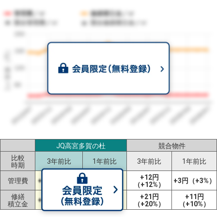
管理費／㎡
修繕積立金／㎡
競合管理費／㎡
競合修繕積立金／㎡
200
1㎡単価（円）
160
120
80
2023/07
2026/07
2026/03
2025/11
2025/07
2025/03
2024/11
2024/07
2024/03
2023/11
JQ高宮多賀の杜
競合物件
比較
3年前比
1年前比
3年前比
1年前比
時期
+12円
管理費
+2円（+4%）
-1円（-2%）
+3円（+3%）
（+12%）
修繕
+21円
+11円
+6円（+4%）
-1円（-1%）
積立金
（+20%）
（+10%）