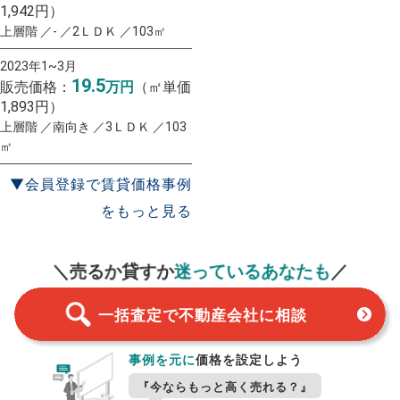
1,942円）
上層階 ／- ／2ＬＤＫ ／103㎡
2023年1~3月
19.5
販売価格：
万円
（㎡単価
1,893円）
上層階 ／南向き ／3ＬＤＫ ／103
㎡
▼会員登録で賃貸価格事例
をもっと見る
一括査定
スタート！
＼売るか貸すか
迷っているあなたも
／
一括査定で不動産会社に相談
事例を元に
価格を設定しよう
『今ならもっと高く売れる？』