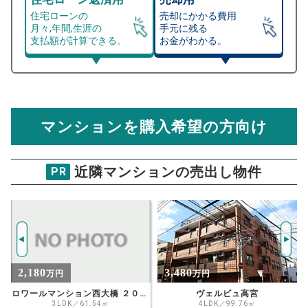
住宅ローンの
売却にかかる費用
月々,年間,生涯の
手元に残る
支払額が計算できる。
お金がわかる。
マンション売却シミュレーター
総支払額シミュレーション
住宅ローンの月々、年間、生涯の支払額が
マンション売却シミュレーターでは、売却価格と残債額
計算できます。
から
売却にかかる諸経費が自動で算出され、手元に残る
金額がわかります。
マンションを購入希望の方向け
万円
売却価格 参考値
購入希望
物件価格
近隣マンションの売出し物件
PR
JQ高宮多賀の杜
試算条件 86㎡・6階
年
ご希望の
4752
返済期間
推定売却価格：
万円
%
3,480
4,590
万円
万円
住宅ローン
資金計画のために査定額や希望売却価
金利
ヴェルビュ高宮
ファミール大橋グランヒルズ
格を入力して活用するのもおすすめ◎
4LDK／99.76㎡
5LDK／120.14㎡