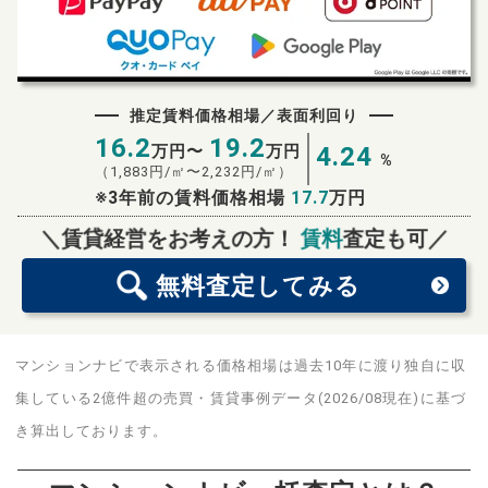
推定賃料価格相場／表面利回り
16.2
19.2
万円〜
万円
4.24
%
（
1,883
円/㎡〜
2,232
円/㎡）
※3年前の賃料価格相場
17.7
万円
無料査定
スタート！
＼賃貸経営をお考えの方！
賃料
査定も可／
無料査定
してみる
マンションナビで表示される価格相場は過去10年に渡り独自に収
集している2億件超の売買・賃貸事例データ(2026/08現在)に基づ
き算出しております。