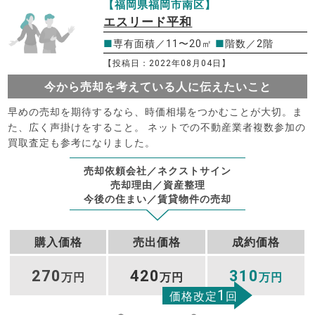
【福岡県福岡市南区】
エスリード平和
■
専有面積／11〜20㎡
■
階数／2階
【投稿日：2022年08月04日】
今から売却を考えている人に伝えたいこと
早めの売却を期待するなら、時価相場をつかむことが大切。ま
た、広く声掛けをすること。 ネットでの不動産業者複数参加の
買取査定も参考になりました。
売却依頼会社／ネクストサイン
売却理由／資産整理
今後の住まい／賃貸物件の売却
購入価格
売出価格
成約価格
270
420
310
万円
万円
万円
1
価格改定
回