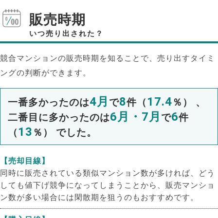
販売時期
いつ売り出された？
競合マンションの販売時期を知ることで、売り出すタイミ
ングの判断ができます。
4月
8
17.4
一番多かったのは
で
件（
％） 、
6月・7月
6
二番目に多かったのは
で
件
13
（
％） でした。
【売却目線】
同時に販売されている類似マンション数が多ければ、どう
しても値下げ競争になってしまうことから、販売マンショ
ン数が多い場合には閑散期を狙うのもおすすめです。