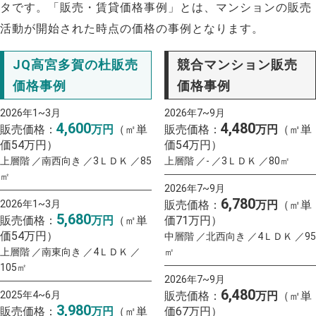
タです。「販売・賃貸価格事例」とは、マンションの販売
活動が開始された時点の価格の事例となります。
JQ高宮多賀の杜販売
競合マンション販売
価格事例
価格事例
2026年1~3月
2026年7~9月
4,600
4,480
販売価格：
万円
（㎡単
販売価格：
万円
（㎡単
価54万円）
価54万円）
上層階 ／南西向き ／3ＬＤＫ ／85
上層階 ／- ／3ＬＤＫ ／80㎡
㎡
2026年7~9月
6,780
2026年1~3月
販売価格：
万円
（㎡単
5,680
販売価格：
万円
（㎡単
価71万円）
価54万円）
中層階 ／北西向き ／4ＬＤＫ ／95
上層階 ／南東向き ／4ＬＤＫ ／
㎡
105㎡
2026年7~9月
6,480
2025年4~6月
販売価格：
万円
（㎡単
3,980
販売価格：
万円
（㎡単
価67万円）