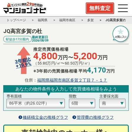
無料査定
トップページ
福岡県
福岡市南区
多賀
JQ高宮多賀の杜
JQ高宮多賀の杜
最終更新日
駅徒歩17分圏内
2026/08/09
推定売買価格相場
4,800
5,200
万円〜
万円
3年前比
%
（
55.80
万円/㎡〜
60.50
万円/㎡）
19.9
+
4,170
※3年前の売買価格相場 平均
万円
住所：
福岡県福岡市南区多賀２丁目７－１７
あなたの物件条件を入力して売買価格相場をみよう
専有面積
階数
主要採光面
修繕積立金の推移グラフ
管理費の推移グラフ