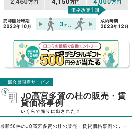
2
460
4
150
4
000
,
万円
,
万円
,
万円
1
価格改定
回
売却開始時期
成約時期
3
ヶ月
2023
10
2023
12
年
月
年
月
一部会員限定サービス
JQ高宮多賀の杜の販売・賃
貸価格事例
いくらで売りに出された？
最新50件のJQ高宮多賀の杜の販売・賃貸価格事例のデー