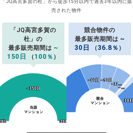
「JQ高宮多賀の杜」から徒歩15分以内で過去3年以内に販
売された物件
「JQ高宮多賀の
競合物件の
~
杜」の
最多販売期間は
~
30日
36.8
最多販売期間は
（
％
）
150日
100
（
％
）
~60日
~60日
~90日
~90日
~12…
~12…
~…
~…
~150日
~150日
競合
181
181
マンション
当該
マンション
20日
20日
0日
0日
0日
30日
60日
90日
~180日
181日~
~180日
181日~