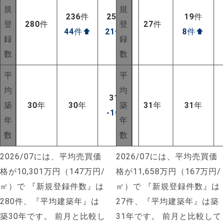
規
規
236
件
259
件
19
件
登
280
件
登
27
件
44
件
⬆
21
件
⬆
8
件
⬆
録
録
数
数
平
平
均
均
31
年
築
30
年
30
年
築
31
年
31
年
-1
年
⬇
年
年
数
数
2026/07には、平均売買価
2026/07には、平均売買価
格が10,301万円（147万円/
格が11,658万円（167万円/
㎡）で
『新規登録件数』は
㎡）で
『新規登録件数』は
280件、『平均建築年』は
27件、『平均建築年』は築
築30年です。
前月と比較し
31年です。
前月と比較して