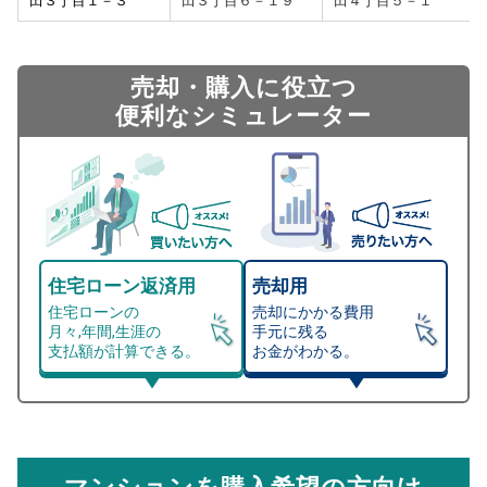
田３丁目１－３
田３丁目６－１９
田４丁目５－１
売却・購入に役立つ
便利なシミュレーター
住宅ローン返済用
売却用
住宅ローンの
売却にかかる費用
月々,年間,生涯の
手元に残る
支払額が計算できる。
お金がわかる。
マンション売却シミュレーター
総支払額シミュレーション
住宅ローンの月々、年間、生涯の支払額が
マンション売却シミュレーターでは、売却価格と残債額
計算できます。
から
売却にかかる諸経費が自動で算出され、手元に残る
金額がわかります。