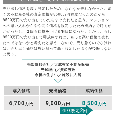
売り出し価格を高く設定したため、なかなか売れなかった。多
くの不動産会社の査定価格が8500万円程度だったのだから
8500万円で売り出していたらすぐ売れたと思う。マンション
への思い入れからやや高く価格を設定したため成約まで時間が
かかったし、２回も価格を下げる羽目になった。しかし、もし
8500万円で売り出して即成約すれば、もっと高い価格で売れ
たのではないかと考えたと思う。なので、売り急ぐのでなけれ
ば、売り出し価格は思い切って高く設定したほうが後悔しない
と思う。
売却依頼会社／大成有楽不動産販売
売却理由／資産整理
今後の住まい／施設に入居
購入価格
売出価格
成約価格
6
700
9
000
8
500
,
万円
,
万円
,
万円
2
価格改定
回