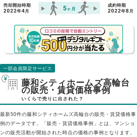
売却開始時期
成約時期
5
ヶ月
2022
4
2022
8
年
月
年
月
一部会員限定サービス
藤和シティホームズ高輪台
の販売・賃貸価格事例
いくらで売りに出された？
最新50件の藤和シティホームズ高輪台の販売・賃貸価格事
例のデータです。「販売・賃貸価格事例」とは、マンショ
ンの販売活動が開始された時点の価格の事例となります。