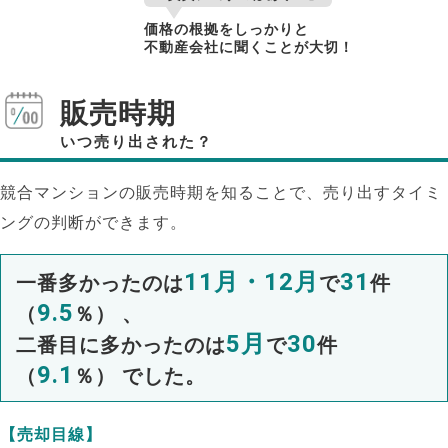
価格の根拠をしっかりと
不動産会社に聞くことが大切！
販売時期
いつ売り出された？
競合マンションの販売時期を知ることで、売り出すタイミ
ングの判断ができます。
11月・12月
31
一番多かったのは
で
件
9.5
（
％） 、
5月
30
二番目に多かったのは
で
件
9.1
（
％） でした。
【売却目線】