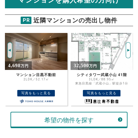
マンションを購入希望の方向け
万円
売却価格 参考値
購入希望
物件価格
近隣マンションの売出し物件
PR
藤和シティホームズ高輪台
試算条件 72㎡・6階
年
ご希望の
13131
返済期間
推定売却価格：
万円
%
32,500
15,450
万円
万円
住宅ローン
資金計画のために査定額や希望売却価
金利
シティタワー武蔵小山 41階
グランドメゾン品川シーサイドの杜
格を入力して活用するのもおすすめ◎
3LDK／88.95㎡
3LDK／71.68㎡
東急目黒線「武蔵小山」駅徒歩1分
東京臨海高速鉄道りんかい線「品川シー
売却価格
残債
サイド」駅徒歩4分
万円
写真をもっと見る
写真をもっと見る
ボーナス
万円
万円
返済金額
計算する
希望の物件を探す
万円
頭金
売却にかかる費用
手元に残るお金は