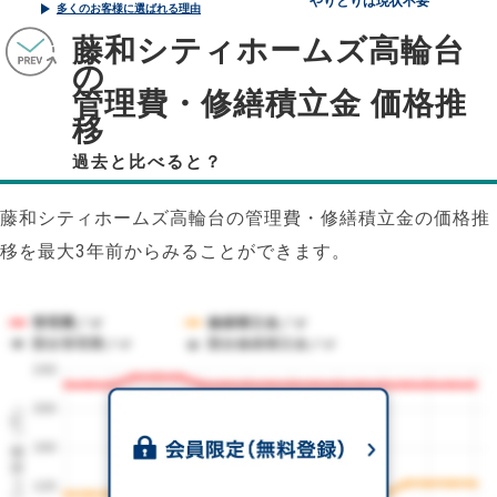
やりとりは現状不要
多くのお客様に選ばれる理由
藤和シティホームズ高輪台
の
管理費・修繕積立金 価格推
移
過去と比べると？
藤和シティホームズ高輪台の管理費・修繕積立金の価格推
移を最大3年前からみることができます。
管理費／㎡
修繕積立金／㎡
競合管理費／㎡
競合修繕積立金／㎡
240
1㎡単価（円）
200
160
120