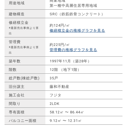
商業地域
用途地域
第一種中高層住居専用地域
建物構造
SRC（鉄筋鉄骨コンクリート）
修繕積立金
約124円/㎡
※最新売出事例より算
修繕積立金の推移グラフを見る
出
管理費
約225円/㎡
※最新売出事例より算
管理費の推移グラフを見る
出
築年数
1997年11月（築28年）
階数
12階 （地下1階）
総戸数(棟総戸数)
35戸
旧分譲主
藤和不動産
施工会社
フジタ
間取り
2LDK
専有面積
58.12㎡ 〜 86.44㎡
バルコニー面積
9.12㎡ 〜 12.31㎡