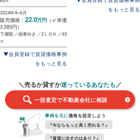
▼会員登録で賃貸価格事例
65㎡
をもっと見る
2024年4~6月
22.0
販売価格：
万円
（㎡単価
3,385円）
下層階 ／南東向き ／2ＬＤＫ ／65
㎡
▼会員登録で賃貸価格事例
をもっと見る
一括査定
スタート！
＼売るか貸すか
迷っているあなたも
／
一括査定で不動産会社に相談
事例を元に
価格を設定しよう
『今ならもっと高く売れる？』
『賃貸に出すのはあり？』