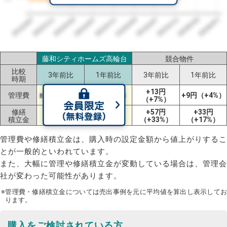
2023/07
2026/07
2026/03
2025/11
2025/07
2025/03
2024/11
2024/07
2024/03
2023/11
藤和シティホームズ高輪台
競合物件
比較
3年前比
1年前比
3年前比
1年前比
時期
+13円
管理費
±0円（±0%）
±0円（±0%）
+9円（+4%）
（+7%）
修繕
+12円
+12円
+57円
+33円
積立金
（+11%）
（+11%）
（+33%）
（+17%）
管理費や修繕積立金は、購入時の設定金額から値上がりするこ
とが一般的といわれています。
また、大幅に管理や修繕積立金が変動している場合は、管理会
社が変わった可能性があります。
※管理費・修繕積立金については売出事例を元に平均値を算出し表示してお
ります。
購入をご検討されている方