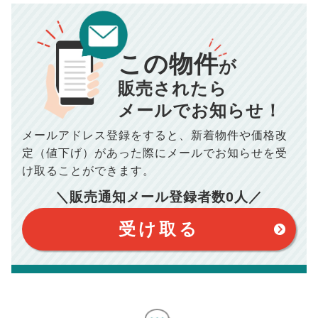
00
000
返済シミュレーション計算結果
万円
万円
この物件
■仲介手数料／
00
万円
が
834
毎月の支払額
■売買契約書印紙／
0
万円
円
■抵当権抹消費用／
0
万円
販売されたら
10,005
メールでお知らせ！
年間の支払額
円
※購入価格よりも売却価格が高い場合、譲渡所得税が発生する
場合がございます。詳しくは最寄りの税務署などにご確認く
ださい。
メールアドレス登録をすると、
新着物件や価格改
※シミュレーター結果はあくまでも概算であり、手残り金額を
100,050
総支払額
保証するものではございません。
円
定（値下げ）があった際に
メールでお知らせを受
※上記売却費用には、住所変更登記の費用、引っ越し費用、住
宅ローンの一括繰上返済の手数料等は含まれておりませんの
け取ることができます。
で予めご了承ください。
【注意事項】
※仲介手数料は宅地建物取引業法で定められた上限で計算して
＼販売通知メール登録者数
0
人／
おります。（物件価格×3%＋6万円＋消費税）
このシミュレーターは元利均等返済方式で試算しています。
このシミュレーターは、四捨五入にて計算しております。
このシミュレーターはお借り入れの全期間で金利が変わらない設
受け取る
定です。
このシミュレーターでの結果は、お借り入れを保証するものでは
ありません。
このシミュレーターをご利用された方の、いかなる損害について
も当社は一切責任を負いませんので、ご了承ください。
住宅ローンの種類によって、年収負担率は異なります。一般的に
年収の20～25%以内が年間のローン返済額の割合とされており
ますが、お借り入れの際に各金融機関にご相談ください。