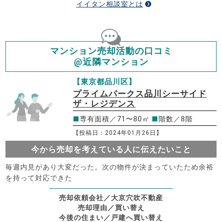
イイタン相談室とは
マンション売却活動の口コミ
@近隣マンション
【東京都品川区】
プライムパークス品川シーサイド
ザ・レジデンス
■
専有面積／71〜80㎡
■
階数／8階
【投稿日：2024年01月26日】
今から売却を考えている人に伝えたいこと
毎週内見があり大変だった。次の物件が決まっていたため余裕
を持って対応できた
売却依頼会社／大京穴吹不動産
売却理由／買い替え
今後の住まい／戸建へ買い替え