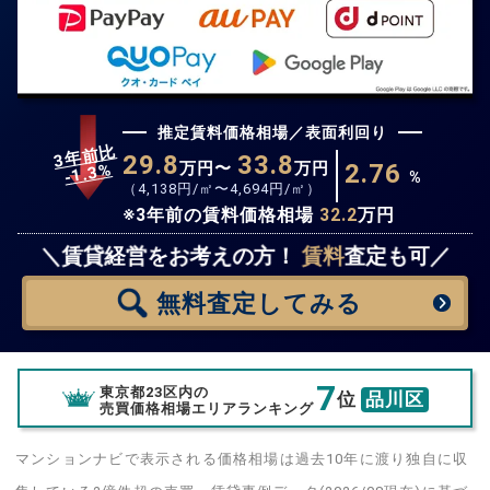
推定賃料価格相場／表面利回り
3年前比
29.8
33.8
万円〜
万円
2.76
%
1.3
-
%
（
4,138
円/㎡〜
4,694
円/㎡）
※3年前の賃料価格相場
32.2
万円
無料査定
スタート！
＼賃貸経営をお考えの方！
賃料
査定も可／
無料査定
してみる
7
東京都23区内の
位
品川区
売買価格相場エリアランキング
マンションナビで表示される価格相場は過去10年に渡り独自に収