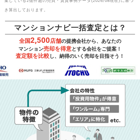
集している2億件超の売買・賃貸事例データ(2026/08現在)に基づ
き算出しております。
マンションナビ一括査定とは？
2,500
全国
店舗
の提携会社から、あなたの
売却を得意
マンション
とする会社をご提案！
査定額を比較
し、納得のいく売却を目指そう！