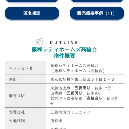
匿名相談
販売価格事例
（11）
OUTLINE
藤和シティホームズ高輪台
物件概要
藤和シティホームズ高輪台
マンション名
（藤和シティホームズ高輪台）
住所
東京都品川区東五反田３丁目１－３
東急池上線「
五反田
駅」徒歩12分
山手線「
五反田
駅」徒歩9分
最寄り駅
都営地下鉄浅草線「
高輪台
駅」徒歩3
分
管理会社
三菱地所コミュニティ
土地権利
所有権