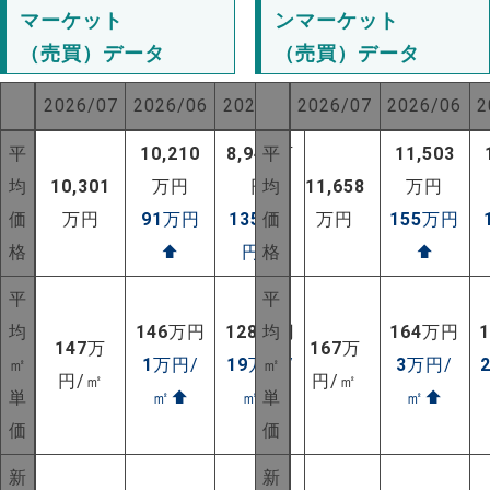
マーケット
ンマーケット
（売買）データ
（売買）データ
2026/07
2026/06
2025/07
2026/07
2026/06
2
平
10,210
8,944
平
万
11,503
均
10,301
万円
円
均
11,658
万円
価
万円
91
万円
1357
価
万
万円
155
万円
格
⬆
円
⬆
格
⬆
平
平
均
146
万円
128
万円
均
164
万円
147
万
167
万
㎡
1
万円/
19
万円/
㎡
3
万円/
円/㎡
円/㎡
単
㎡
⬆
㎡
⬆
単
㎡
⬆
価
価
新
新