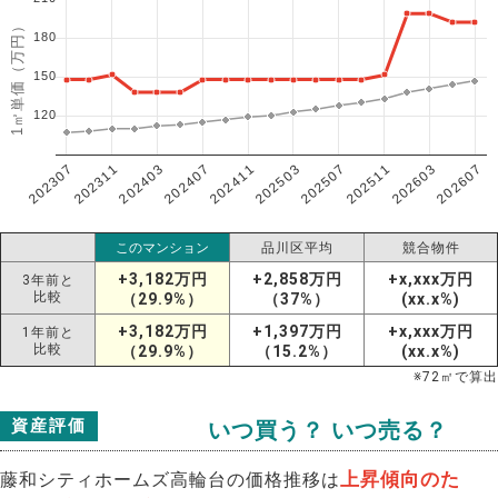
1㎡単価（万円）
180
150
120
202307
202607
202603
202511
202507
202503
202411
202407
202403
202311
このマンション
品川区平均
競合物件
+3,182万円
+2,858万円
+x,xxx万円
3年前と
比較
（29.9%）
（37%）
(xx.x%)
+3,182万円
+1,397万円
+x,xxx万円
1年前と
比較
（29.9%）
（15.2%）
(xx.x%)
※
72
㎡で算出
資産評価
いつ買う？ いつ売る？
上昇傾向のた
藤和シティホームズ高輪台の価格推移は