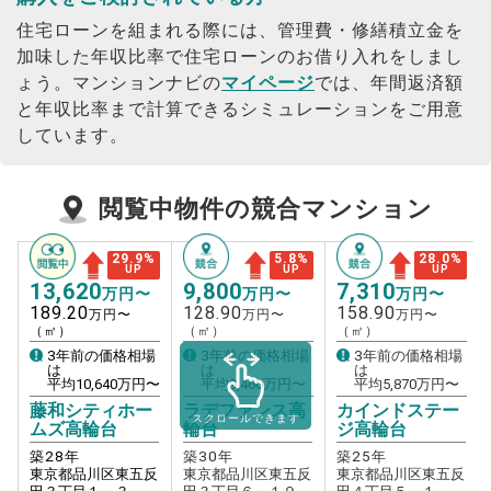
住宅ローンを組まれる際には、管理費・修繕積立金を
加味した年収比率で住宅ローンのお借り入れをしまし
ょう。
マンションナビの
マイページ
では、年間返済額
と年収比率まで計算できるシミュレーションをご用意
しています。
閲覧中物件の競合マンション
29.9
%
5.8
%
28.0
%
UP
UP
UP
13,620
9,800
7,310
万円〜
万円〜
万円〜
189.20
128.90
158.90
万円〜
万円〜
万円〜
（㎡）
（㎡）
（㎡）
3年前の価格相場
3年前の価格相場
3年前の価格相場
は
は
は
平均
10,640
万円〜
平均
9,460
万円〜
平均
5,870
万円〜
藤和シティホー
ラデファンス高
カインドステー
スクロールできます
ムズ高輪台
輪台
ジ高輪台
築
28
年
築
30
年
築
25
年
東京都品川区東五反
東京都品川区東五反
東京都品川区東五反