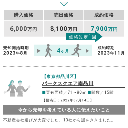
購入価格
売出価格
成約価格
6
000
8
100
7
900
,
万円
,
万円
,
万円
1
価格改定
回
売却開始時期
成約時期
4
ヶ月
2023
8
2023
11
年
月
年
月
【東京都品川区】
パークスクエア南品川
■
専有面積／71〜80㎡
■
階数／15階
【投稿日：2022年07月14日】
今から売却を考えている人に伝えたいこと
不動産会社選びが大変でした。13社から話をききました。