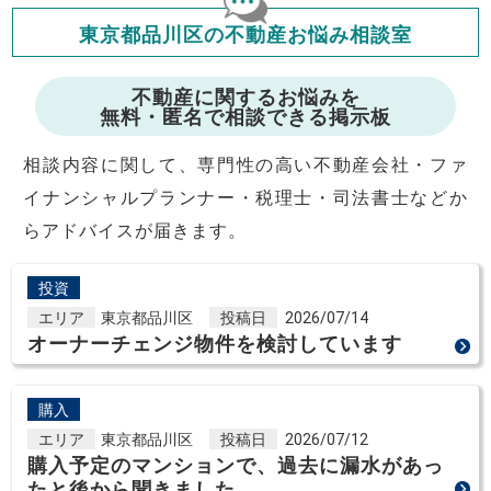
会員マイページでは
東京都品川区の不動産お悩み相談室
修繕費・管理費の計算もできます
不動産に関するお悩みを
無料・匿名で相談できる掲示板
相談内容に関して、専門性の高い不動産会社・ファ
イナンシャルプランナー・税理士・司法書士などか
らアドバイスが届きます。
投資
エリア
東京都品川区
投稿日
2026/07/14
オーナーチェンジ物件を検討しています
購入
エリア
東京都品川区
投稿日
2026/07/12
購入予定のマンションで、過去に漏水があっ
たと後から聞きました。