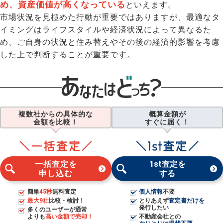
め、資産価値が高くなっている
といえます。
市場状況を見極めた行動が重要ではありますが、最適なタ
イミングはライフスタイルや経済状況によって異なるた
め、ご自身の状況と住み替えやその後の経済的影響を考慮
した上で判断することが重要です。
複数社からの具体的な
概算金額が
金額を比較！
すぐに届く！
一括査定を
1st査定を
申し込む
する
簡単
45秒
無料査定
個人情報
不要
最大9社
比較・検討！
とりあえず
査定書だけを
発行したい
多くのユーザーが通常
よりも
高い金額で売却！
不動産会社との