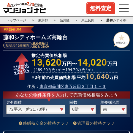
無料査定
トップページ
東京都
品川区
東五反田
藤和シティホーム
藤和シティホームズ高輪台
最終更新日
駅徒歩12分圏内
2026/08/09
推定売買価格相場
13,620
14,020
万円〜
万円
3年前比
%
（
189.20
万円/㎡〜
194.70
万円/㎡）
29.9
+
10,640
※3年前の売買価格相場 平均
万円
住所：
東京都品川区東五反田３丁目１－３
あなたの物件条件を入力して売買価格相場をみよう
専有面積
階数
主要採光面
修繕積立金の推移グラフ
管理費の推移グラフ