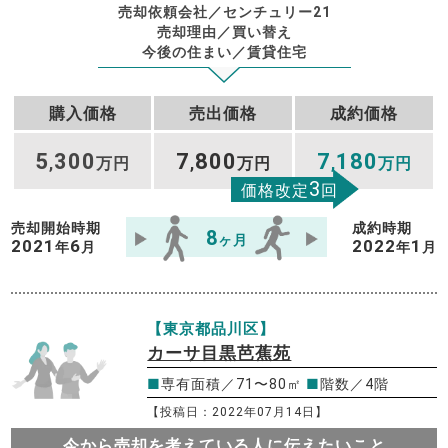
売却依頼会社／センチュリー21
売却理由／買い替え
今後の住まい／賃貸住宅
購入価格
売出価格
成約価格
5
300
7
800
7
180
,
万円
,
万円
,
万円
3
価格改定
回
売却開始時期
成約時期
8
ヶ月
2021
6
2022
1
年
月
年
月
【東京都品川区】
カーサ目黒芭蕉苑
■
専有面積／71〜80㎡
■
階数／4階
【投稿日：2022年07月14日】
今から売却を考えている人に伝えたいこと