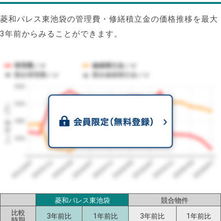
菱和パレス東池袋の管理費・修繕積立金の価格推移を最大
3年前からみることができます。
管理費／㎡
修繕積立金／㎡
競合管理費／㎡
競合修繕積立金／㎡
600
1㎡単価（円）
540
480
420
2023/07
2026/07
2026/03
2025/11
2025/07
2025/03
2024/11
2024/07
2024/03
2023/11
菱和パレス東池袋
競合物件
比較
3年前比
1年前比
3年前比
1年前比
時期