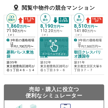
閲覧中物件の競合マンション
15.3
%
1.2
%
16.1
%
UP
DOWN
UP
1,860
8,190
8,510
万円〜
万円〜
万円〜
71.50
112.20
141.80
万円〜
万円〜
万円〜
（㎡）
（㎡）
（㎡）
3年前の価格相場
3年前の価格相場
3年前の価格相場
は
は
は
平均
1,700
万円〜
平均
8,490
万円〜
平均
7,500
万円〜
菱和パレス東池
グランレーブ目
朝日クレスパリ
スクロールできます
袋
白東
オ護国寺
築
35
年
築
32
年
築
31
年
東京都豊島区雑司が
東京都豊島区雑司が
東京都文京区大塚６
谷１丁目４６－１４
谷１丁目３９－６
丁目３７－７
売却・購入に役立つ
便利なシミュレーター