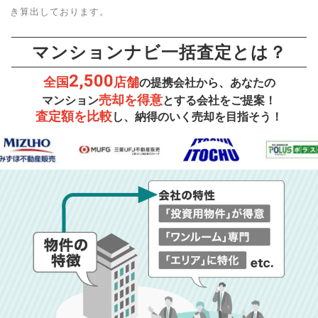
き算出しております。
マンションナビ一括査定とは？
2,500
全国
店舗
の提携会社から、あなたの
売却を得意
マンション
とする会社をご提案！
査定額を比較
し、納得のいく売却を目指そう！