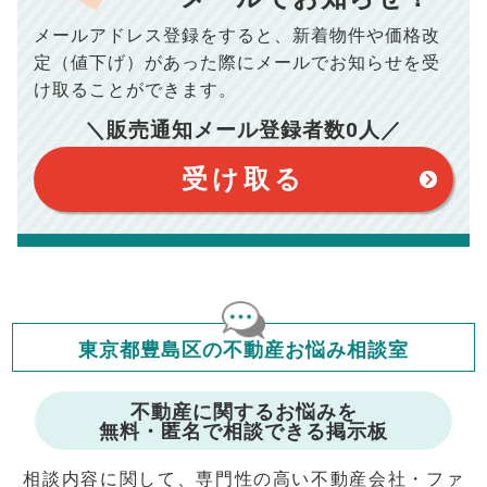
場合がございます。詳しくは最寄りの税務署などにご確認く
ださい。
メールアドレス登録をすると、
新着物件や価格改
※シミュレーター結果はあくまでも概算であり、手残り金額を
100,050
総支払額
保証するものではございません。
円
定（値下げ）があった際に
メールでお知らせを受
※上記売却費用には、住所変更登記の費用、引っ越し費用、住
宅ローンの一括繰上返済の手数料等は含まれておりませんの
け取ることができます。
で予めご了承ください。
【注意事項】
※仲介手数料は宅地建物取引業法で定められた上限で計算して
＼販売通知メール登録者数
0
人／
おります。（物件価格×3%＋6万円＋消費税）
このシミュレーターは元利均等返済方式で試算しています。
このシミュレーターは、四捨五入にて計算しております。
このシミュレーターはお借り入れの全期間で金利が変わらない設
受け取る
定です。
このシミュレーターでの結果は、お借り入れを保証するものでは
ありません。
このシミュレーターをご利用された方の、いかなる損害について
も当社は一切責任を負いませんので、ご了承ください。
住宅ローンの種類によって、年収負担率は異なります。一般的に
年収の20～25%以内が年間のローン返済額の割合とされており
ますが、お借り入れの際に各金融機関にご相談ください。
会員マイページでは
東京都豊島区の不動産お悩み相談室
修繕費・管理費の計算もできます
不動産に関するお悩みを
無料・匿名で相談できる掲示板
相談内容に関して、専門性の高い不動産会社・ファ