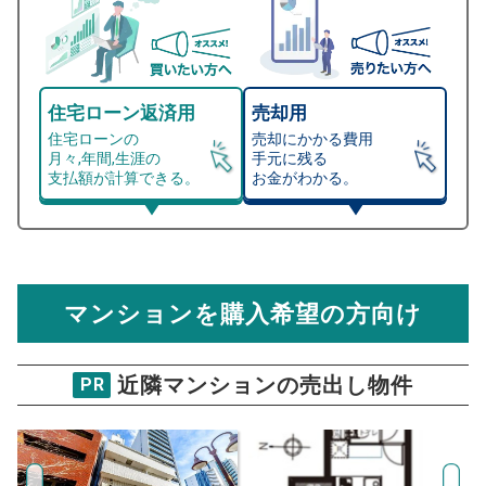
住宅ローン返済用
売却用
住宅ローンの
売却にかかる費用
月々,年間,生涯の
手元に残る
支払額が計算できる。
お金がわかる。
マンション売却シミュレーター
総支払額シミュレーション
住宅ローンの月々、年間、生涯の支払額が
マンション売却シミュレーターでは、売却価格と残債額
計算できます。
から
売却にかかる諸経費が自動で算出され、手元に残る
金額がわかります。
マンションを購入希望の方向け
万円
売却価格 参考値
購入希望
物件価格
近隣マンションの売出し物件
PR
菱和パレス東池袋
試算条件 26㎡・2階
年
ご希望の
1863
返済期間
推定売却価格：
万円