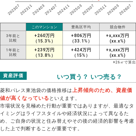
202307
202607
202603
202511
202507
202503
202411
202407
202403
202311
このマンション
豊島区平均
競合物件
+260万円
+806万円
+x,xxx万円
3年前と
比較
（15.3%）
（33.1%）
(xx.x%)
+239万円
+424万円
+x,xxx万円
1年前と
比較
（13.8%）
（15%）
(xx.x%)
※
26
㎡で算出
資産評価
いつ買う？ いつ売る？
上昇傾向のため、資産価
菱和パレス東池袋の価格推移は
値が高くなっている
といえます。
市場状況を見極めた行動が重要ではありますが、最適なタ
イミングはライフスタイルや経済状況によって異なるた
め、ご自身の状況と住み替えやその後の経済的影響を考慮
した上で判断することが重要です。