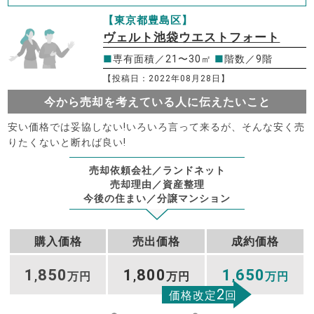
【東京都豊島区】
ヴェルト池袋ウエストフォート
■
専有面積／21〜30㎡
■
階数／9階
【投稿日：2022年08月28日】
今から売却を考えている人に伝えたいこと
安い価格では妥協しない!いろいろ言って来るが、そんな安く売
りたくないと断れば良い!
売却依頼会社／ランドネット
売却理由／資産整理
今後の住まい／分譲マンション
購入価格
売出価格
成約価格
1
850
1
800
1
650
,
万円
,
万円
,
万円
2
価格改定
回