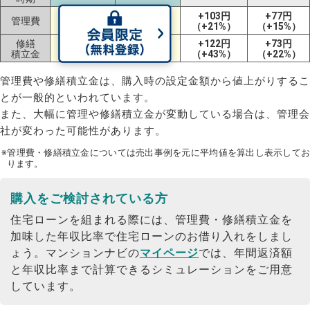
-57円
-164円
+103円
+77円
管理費
（-13%）
（-30%）
（+21%）
（+15%）
修繕
+48円
+91円
+122円
+73円
積立金
（+10%）
（+21%）
（+43%）
（+22%）
管理費や修繕積立金は、購入時の設定金額から値上がりするこ
とが一般的といわれています。
また、大幅に管理や修繕積立金が変動している場合は、管理会
社が変わった可能性があります。
※管理費・修繕積立金については売出事例を元に平均値を算出し表示してお
ります。
購入をご検討されている方
住宅ローンを組まれる際には、管理費・修繕積立金を
加味した年収比率で住宅ローンのお借り入れをしまし
ょう。
マンションナビの
マイページ
では、年間返済額
と年収比率まで計算できるシミュレーションをご用意
しています。