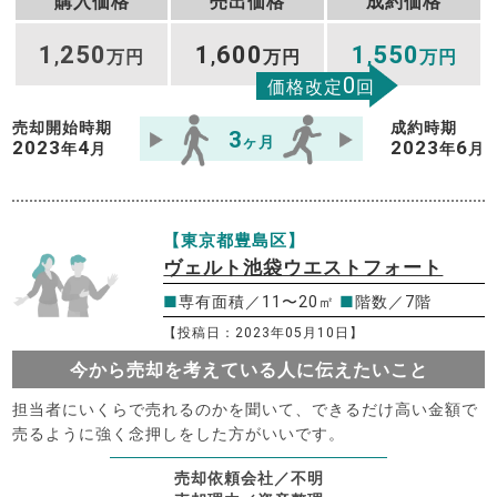
購入価格
売出価格
成約価格
1
250
1
600
1
550
,
万円
,
万円
,
万円
0
価格改定
回
売却開始時期
成約時期
3
ヶ月
2023
4
2023
6
年
月
年
月
【東京都豊島区】
ヴェルト池袋ウエストフォート
■
専有面積／11〜20㎡
■
階数／7階
【投稿日：2023年05月10日】
今から売却を考えている人に伝えたいこと
担当者にいくらで売れるのかを聞いて、できるだけ高い金額で
売るように強く念押しをした方がいいです。
売却依頼会社／不明