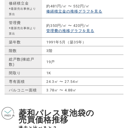
修繕積立金
約481円/㎡ 〜 552円/㎡
※最新売出事例より
修繕積立金の推移グラフを見る
算出
管理費
約350円/㎡ 〜 420円/㎡
※最新売出事例より
管理費の推移グラフを見る
算出
築年数
1991年5月（築35年）
階数
3階
総戸数(棟総戸
19戸
数)
間取り
1K
専有面積
24.3㎡ 〜 27.54㎡
バルコニー面積
3.78㎡ 〜 4.88㎡
菱和パレス東池袋の
売買価格推移
過去と比べると？