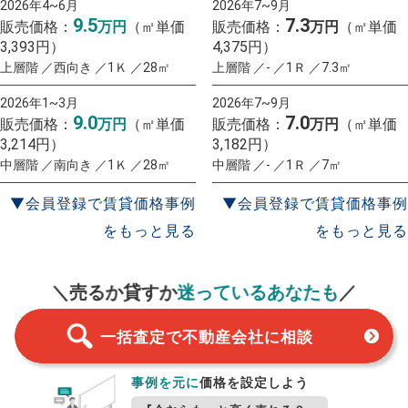
2026年4~6月
2026年7~9月
9.5
7.3
販売価格：
万円
（㎡単価
販売価格：
万円
（㎡単価
3,393円）
4,375円）
上層階 ／西向き ／1Ｋ ／28㎡
上層階 ／- ／1Ｒ ／7.3㎡
2026年1~3月
2026年7~9月
9.0
7.0
販売価格：
万円
（㎡単価
販売価格：
万円
（㎡単価
3,214円）
3,182円）
中層階 ／南向き ／1Ｋ ／28㎡
中層階 ／- ／1Ｒ ／7㎡
▼会員登録で賃貸価格事例
▼会員登録で賃貸価格事例
をもっと見る
をもっと見る
一括査定
スタート！
＼売るか貸すか
迷っているあなたも
／
一括査定で不動産会社に相談
事例を元に
価格を設定しよう