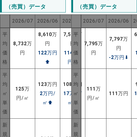
（売買）データ
（売買）データ
2026/07
2026/06
2025/07
2026/07
2026/06
2
平
8,610
万
7,590
平
万
7,797
万
均
8,732
万
円
円
均
7,795
万
円
価
円
122
万円
1142
価
万
円
-2
万円
⬇
格
⬆
円
⬆
格
平
平
均
123
万円
108
万円
均
125
万
111
万
㎡
2
万円/
17
万円/
㎡
111
万円
円/㎡
円/㎡
単
㎡
⬆
㎡
⬆
単
価
価
NEW!
新
新
NEW!
規
規