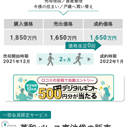
売却理由／資産整理
今後の住まい／戸建へ買い替え
購入価格
売出価格
成約価格
1
850
1
650
1
650
,
万円
,
万円
,
万円
0
価格改定
回
売却開始時期
成約時期
2
ヶ月
2021
12
2022
1
年
月
年
月
一部会員限定サービス