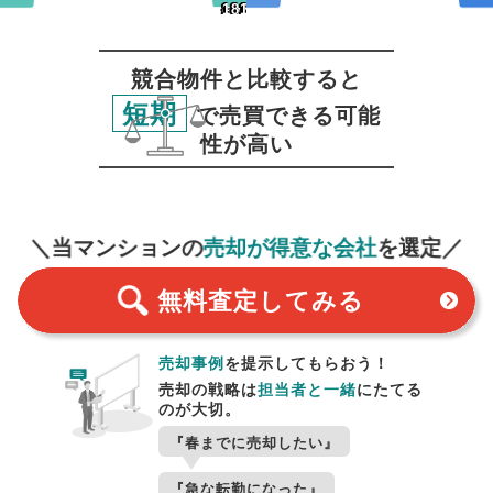
~180日
181日~
~180日
181日~
競合物件と比較すると
短期
で売買できる可能
性が高い
無料査定
スタート！
＼当マンションの
売却が得意な会社
を選定／
無料査定
してみる
売却事例
を提示してもらおう！
売却の戦略は
担当者と一緒
にたてる
のが大切。
『春までに売却したい』
『急な転勤になった』