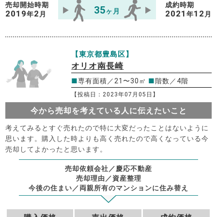
売却開始時期
成約時期
35
ヶ月
2019
2
2021
12
年
月
年
月
【東京都豊島区】
オリオ南長崎
■
専有面積／21〜30㎡
■
階数／4階
【投稿日：2023年07月05日】
今から売却を考えている人に伝えたいこと
考えてみるとすぐ売れたので特に大変だったことはないように
思います。購入した時よりも高く売れたので高くなっている今
売却してよかったと思います。
売却依頼会社／慶応不動産
売却理由／資産整理
今後の住まい／両親所有のマンションに住み替え