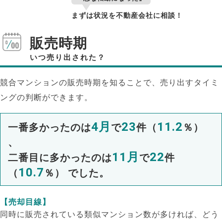
まずは状況を不動産会社に相談！
販売時期
いつ売り出された？
競合マンションの販売時期を知ることで、売り出すタイミ
ングの判断ができます。
4月
23
11.2
一番多かったのは
で
件（
％）
、
11月
22
二番目に多かったのは
で
件
10.7
（
％） でした。
【売却目線】
同時に販売されている類似マンション数が多ければ、どう