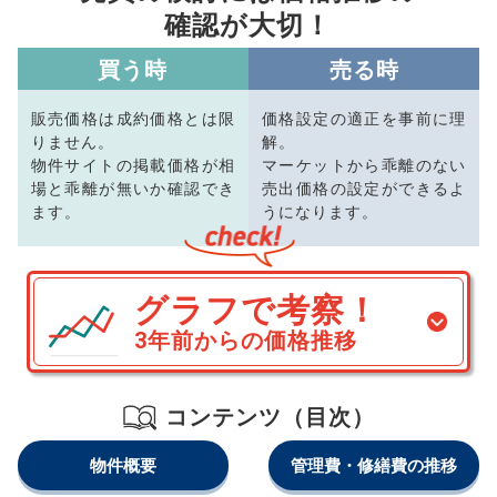
確認が大切！
買う時
売る時
販売価格は成約価格とは限
価格設定の適正を事前に理
りません。
解。
物件サイトの掲載価格が相
マーケットから乖離のない
場と乖離が無いか確認でき
売出価格の設定ができるよ
ます。
うになります。
グラフで考察！
3年前からの価格推移
コンテンツ（目次）
物件概要
管理費・修繕費の推移