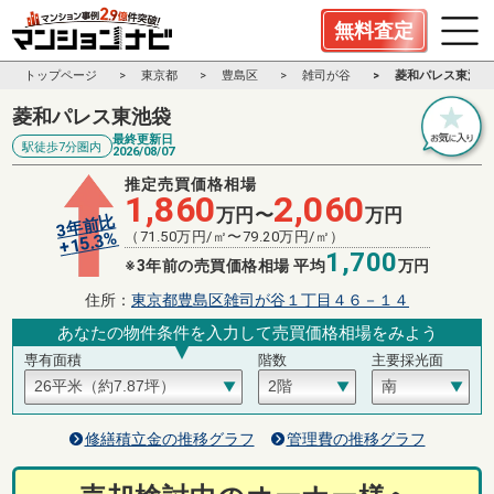
無料査定
トップページ
東京都
豊島区
雑司が谷
菱和パレス東池袋
菱和パレス東池袋
最終更新日
駅徒歩7分圏内
2026/08/07
推定売買価格相場
1,860
2,060
万円〜
万円
3年前比
%
（
71.50
万円/㎡〜
79.20
万円/㎡）
15.3
+
1,700
※3年前の売買価格相場 平均
万円
住所：
東京都豊島区雑司が谷１丁目４６－１４
あなたの物件条件を入力して売買価格相場をみよう
専有面積
階数
主要採光面
修繕積立金の推移グラフ
管理費の推移グラフ