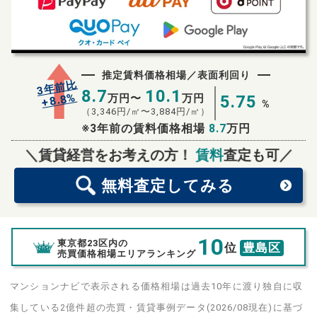
推定賃料価格相場／表面利回り
3年前比
8.7
10.1
%
8.8
万円〜
万円
5.75
+
%
（
3,346
円/㎡〜
3,884
円/㎡）
※3年前の賃料価格相場
8.7
万円
無料査定
スタート！
＼賃貸経営をお考えの方！
賃料
査定も可／
無料査定
してみる
10
東京都23区内の
位
豊島区
売買価格相場エリアランキング
マンションナビで表示される価格相場は過去10年に渡り独自に収
集している2億件超の売買・賃貸事例データ(2026/08現在)に基づ