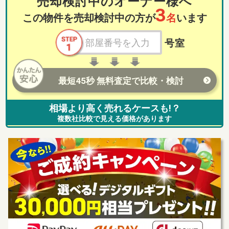
売却検討中のオーナー様へ
3
この物件を売却検討中の方が
名
います
号室
最短45秒 無料査定で比較・検討
相場より高く売れるケースも!？
複数社比較で見える価格があります