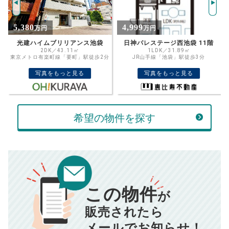
%
4,999
4,180
万円
万円
住宅ローン
資金計画のために査定額や希望売却価
金利
日神パレステージ西池袋 11階
パラシオン椎名町
格を入力して活用するのもおすすめ◎
1LDK／31.89㎡
1LDK／37.85㎡
分
JR山手線「池袋」駅徒歩3分
西武池袋・豊島線「椎名町」駅徒歩6分
売却価格
残債
万円
写真をもっと見る
写真をもっと見る
ボーナス
万円
万円
返済金額
計算する
希望の物件を探す
万円
頭金
売却にかかる費用
手元に残るお金は
00
000
返済シミュレーション計算結果
万円
万円
この物件
■仲介手数料／
00
万円
が
834
毎月の支払額
■売買契約書印紙／
0
万円
円
■抵当権抹消費用／
0
万円
販売されたら
10,005
メールでお知らせ！
年間の支払額
円
※購入価格よりも売却価格が高い場合、譲渡所得税が発生する