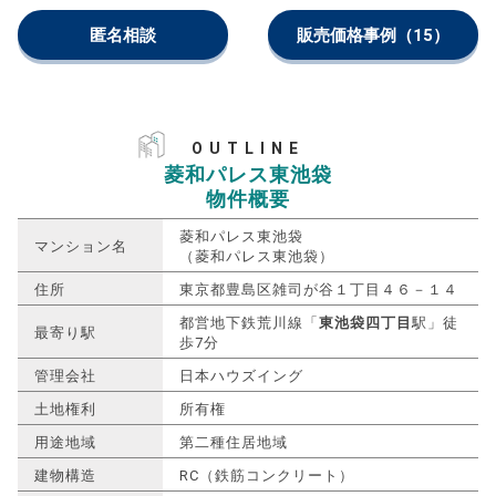
匿名相談
販売価格事例
（15）
OUTLINE
菱和パレス東池袋
物件概要
菱和パレス東池袋
マンション名
（菱和パレス東池袋）
住所
東京都豊島区雑司が谷１丁目４６－１４
都営地下鉄荒川線「
東池袋四丁目
駅」徒
最寄り駅
歩7分
管理会社
日本ハウズイング
土地権利
所有権
用途地域
第二種住居地域
建物構造
RC（鉄筋コンクリート）