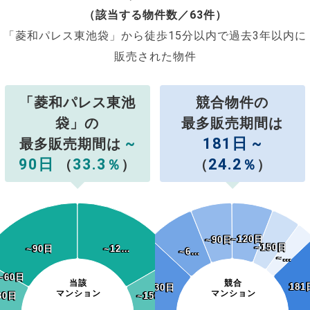
（該当する物件数／63件）
「菱和パレス東池袋」から徒歩15分以内で過去3年以内に
販売された物件
「菱和パレス東池
競合物件の
袋」の
最多販売期間は
~
181日 ~
最多販売期間は
90日
33.3
24.2
（
％
）
（
％
）
~120日
~120日
~90日
~90日
~150日
~150日
~90日
~90日
~12…
~12…
~6…
~6…
~…
~…
~60日
~60日
当該
競合
181
181
~30日
~30日
マンション
マンション
30日
30日
~150日
~150日