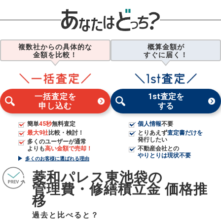
複数社からの具体的な
概算金額が
金額を比較！
すぐに届く！
一括査定を
1st査定を
申し込む
する
簡単
45秒
無料査定
個人情報
不要
最大9社
比較・検討！
とりあえず
査定書だけを
発行したい
多くのユーザーが通常
よりも
高い金額で売却！
不動産会社との
やりとりは現状不要
多くのお客様に選ばれる理由
菱和パレス東池袋の
管理費・修繕積立金 価格推
移
過去と比べると？