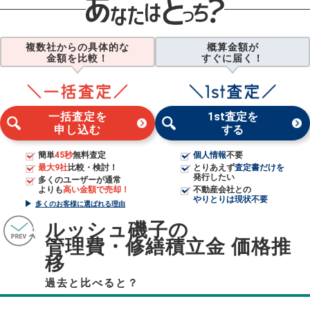
複数社からの具体的な
概算金額が
金額を比較！
すぐに届く！
一括査定を
1st査定を
申し込む
する
簡単
45秒
無料査定
個人情報
不要
最大9社
比較・検討！
とりあえず
査定書だけを
発行したい
多くのユーザーが通常
よりも
高い金額で売却！
不動産会社との
やりとりは現状不要
多くのお客様に選ばれる理由
ルッシュ磯子の
管理費・修繕積立金 価格推
移
過去と比べると？