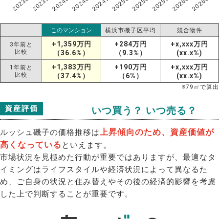
202307
202607
202603
202511
202507
202503
202411
202407
202403
202311
このマンション
横浜市磯子区平均
競合物件
+1,359万円
+284万円
+x,xxx万円
3年前と
比較
（36.6%）
（9.3%）
(xx.x%)
+1,383万円
+190万円
+x,xxx万円
1年前と
比較
（37.4%）
（6%）
(xx.x%)
※
79
㎡で算出
資産評価
いつ買う？ いつ売る？
上昇傾向のため、資産価値が
ルッシュ磯子の価格推移は
高くなっている
といえます。
市場状況を見極めた行動が重要ではありますが、最適なタ
イミングはライフスタイルや経済状況によって異なるた
め、ご自身の状況と住み替えやその後の経済的影響を考慮
した上で判断することが重要です。