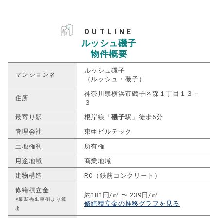
OUTLINE
ルッシュ磯子
物件概要
ルッシュ磯子
マンション名
（ルッシュ・磯子）
神奈川県横浜市磯子区森１丁目１３－
住所
３
最寄り駅
根岸線「
磯子
駅」徒歩6分
管理会社
東亜ビルテック
土地権利
所有権
用途地域
商業地域
建物構造
RC（鉄筋コンクリート）
修繕積立金
約181円/㎡ 〜 239円/㎡
※最新売出事例より算
修繕積立金の推移グラフを見る
出