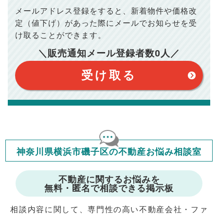
ださい。
メールアドレス登録をすると、
新着物件や価格改
※シミュレーター結果はあくまでも概算であり、手残り金額を
100,050
総支払額
保証するものではございません。
円
定（値下げ）があった際に
メールでお知らせを受
※上記売却費用には、住所変更登記の費用、引っ越し費用、住
宅ローンの一括繰上返済の手数料等は含まれておりませんの
け取ることができます。
で予めご了承ください。
【注意事項】
※仲介手数料は宅地建物取引業法で定められた上限で計算して
＼販売通知メール登録者数
0
人／
おります。（物件価格×3%＋6万円＋消費税）
このシミュレーターは元利均等返済方式で試算しています。
このシミュレーターは、四捨五入にて計算しております。
このシミュレーターはお借り入れの全期間で金利が変わらない設
受け取る
定です。
このシミュレーターでの結果は、お借り入れを保証するものでは
ありません。
このシミュレーターをご利用された方の、いかなる損害について
も当社は一切責任を負いませんので、ご了承ください。
住宅ローンの種類によって、年収負担率は異なります。一般的に
年収の20～25%以内が年間のローン返済額の割合とされており
ますが、お借り入れの際に各金融機関にご相談ください。
会員マイページでは
神奈川県横浜市磯子区の不動産お悩み相談室
修繕費・管理費の計算もできます
不動産に関するお悩みを
無料・匿名で相談できる掲示板
相談内容に関して、専門性の高い不動産会社・ファ