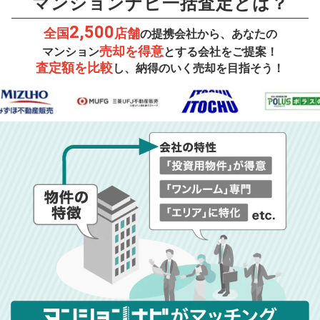
マンションナビ一括査定とは？
2,500
全国
店舗
の提携会社から、あなたの
売却を得意
マンション
とする会社をご提案！
査定額を比較
し、納得のいく売却を目指そう！