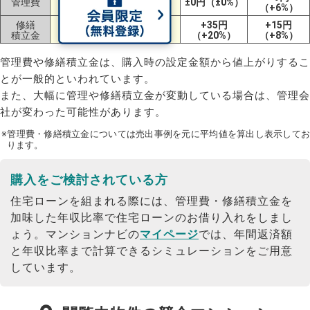
管理費
-2円（-1%）
±0円（±0%）
（-13%）
（+6%）
修繕
+57円
+29円
+35円
+15円
積立金
（+35%）
（+15%）
（+20%）
（+8%）
管理費や修繕積立金は、購入時の設定金額から値上がりするこ
とが一般的といわれています。
また、大幅に管理や修繕積立金が変動している場合は、管理会
社が変わった可能性があります。
※管理費・修繕積立金については売出事例を元に平均値を算出し表示してお
ります。
購入をご検討されている方
住宅ローンを組まれる際には、管理費・修繕積立金を
加味した年収比率で住宅ローンのお借り入れをしまし
ょう。
マンションナビの
マイページ
では、年間返済額
と年収比率まで計算できるシミュレーションをご用意
しています。