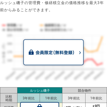
ルッシュ磯子の管理費・修繕積立金の価格推移を最大3年
前からみることができます。
管理費／㎡
修繕積立金／㎡
競合管理費／㎡
競合修繕積立金／㎡
225
1㎡単価（円）
200
175
150
2023/07
2026/07
2026/03
2025/11
2025/07
2025/03
2024/11
2024/07
2024/03
2023/11
ルッシュ磯子
競合物件
比較
3年前比
1年前比
3年前比
1年前比
時期
-21円
+9円