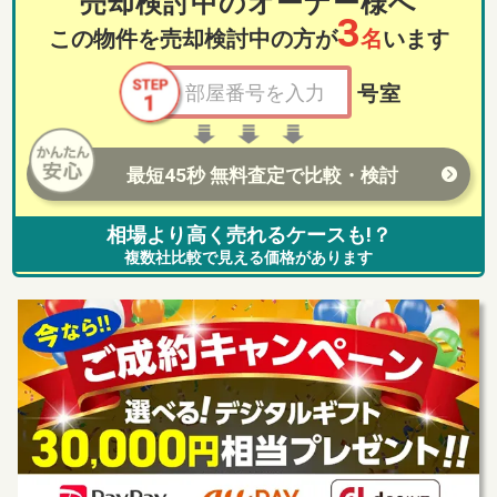
売却検討中のオーナー様へ
3
この物件を売却検討中の方が
名
います
号室
最短45秒 無料査定で比較・検討
相場より高く売れるケースも!？
複数社比較で見える価格があります