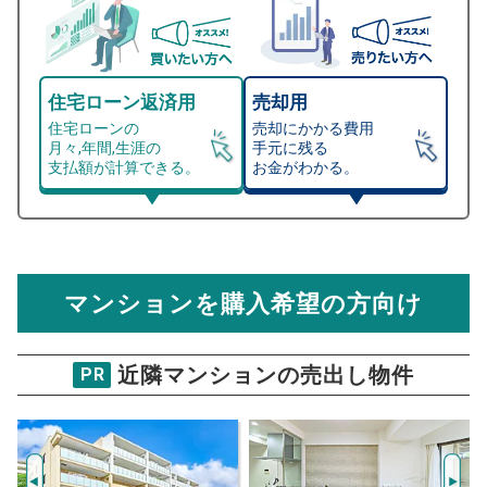
住宅ローン返済用
売却用
住宅ローンの
売却にかかる費用
月々,年間,生涯の
手元に残る
支払額が計算できる。
お金がわかる。
マンション売却シミュレーター
総支払額シミュレーション
住宅ローンの月々、年間、生涯の支払額が
マンション売却シミュレーターでは、売却価格と残債額
計算できます。
から
売却にかかる諸経費が自動で算出され、手元に残る
金額がわかります。
マンションを購入希望の方向け
万円
売却価格 参考値
購入希望
物件価格
近隣マンションの売出し物件
PR
ルッシュ磯子
試算条件 79㎡・7階
年
ご希望の
4831
返済期間
推定売却価格：
万円