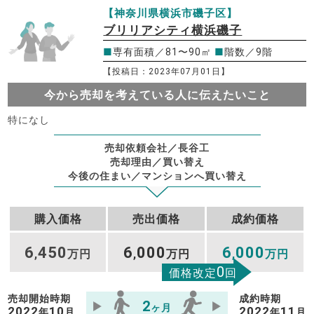
【神奈川県横浜市磯子区】
ブリリアシティ横浜磯子
■
専有面積／81〜90㎡
■
階数／9階
【投稿日：2023年07月01日】
今から売却を考えている人に伝えたいこと
特になし
売却依頼会社／長谷工
売却理由／買い替え
今後の住まい／マンションへ買い替え
購入価格
売出価格
成約価格
6
450
6
000
6
000
,
万円
,
万円
,
万円
0
価格改定
回
売却開始時期
成約時期
2
ヶ月
2022
10
2022
11
年
月
年
月