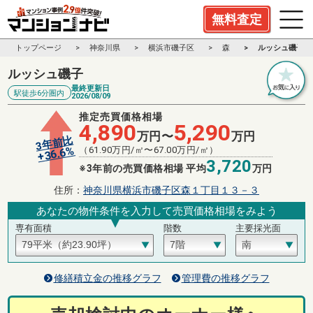
無料査定
トップページ
神奈川県
横浜市磯子区
森
ルッシュ磯子
ルッシュ磯子
最終更新日
駅徒歩6分圏内
2026/08/09
推定売買価格相場
4,890
5,290
万円〜
万円
3年前比
%
（
61.90
万円/㎡〜
67.00
万円/㎡）
36.6
+
3,720
※3年前の売買価格相場 平均
万円
住所：
神奈川県横浜市磯子区森１丁目１３－３
あなたの物件条件を入力して売買価格相場をみよう
専有面積
階数
主要採光面
修繕積立金の推移グラフ
管理費の推移グラフ