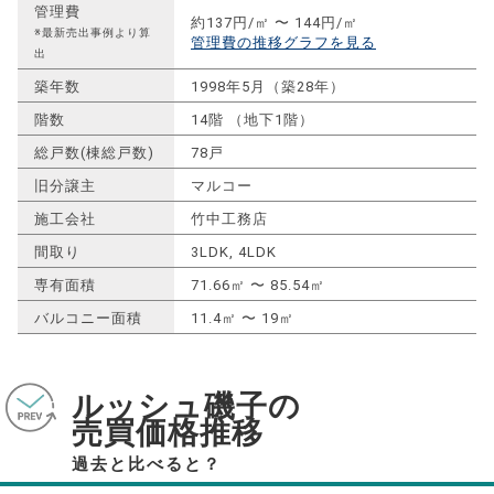
管理費
約137円/㎡ 〜 144円/㎡
※最新売出事例より算
管理費の推移グラフを見る
出
築年数
1998年5月（築28年）
階数
14階 （地下1階）
総戸数(棟総戸数)
78戸
旧分譲主
マルコー
施工会社
竹中工務店
間取り
3LDK, 4LDK
専有面積
71.66㎡ 〜 85.54㎡
バルコニー面積
11.4㎡ 〜 19㎡
ルッシュ磯子の
売買価格推移
過去と比べると？