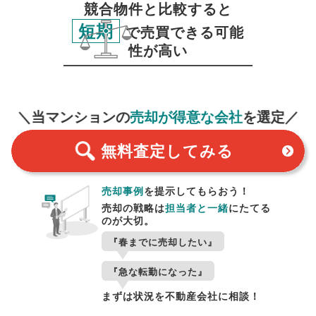
競合物件と比較すると
短期
で売買できる可能
性が高い
無料査定
スタート！
＼当マンションの
売却が得意な会社
を選定／
無料査定
してみる
売却事例
を提示してもらおう！
売却の戦略は
担当者と一緒
にたてる
のが大切。
『春までに売却したい』
『急な転勤になった』
まずは状況を不動産会社に相談！