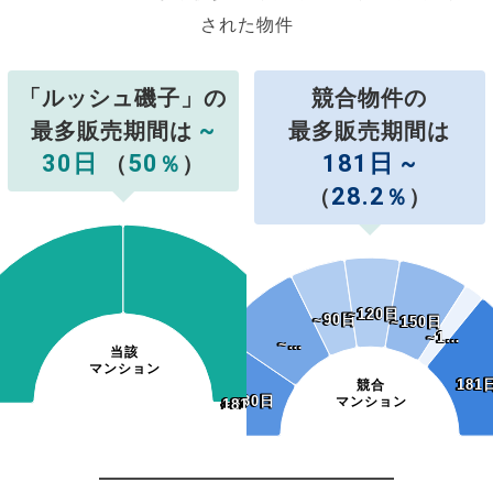
された物件
「ルッシュ磯子」の
競合物件の
~
最多販売期間は
最多販売期間は
30日
50
181日 ~
（
％
）
28.2
（
％
）
~120日
~120日
~90日
~90日
~150日
~150日
~1…
~1…
~…
~…
当該
マンション
181
181
競合
~30日
~30日
マンション
~120日
~150日
~180日
181日~
~120日
~150日
~180日
181日~
~90日
~90日