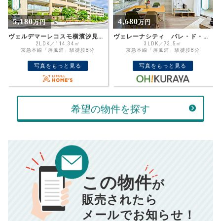
%
4,680
4,180
万円
万円
住宅ローン
資金計画のために査定額や希望売却価
金利
ヴェレーナシティ パレ・ド・シエル カルティエ２
プレシス横濱新杉田
格を入力して活用するのもおすすめ◎
3LDK／73.5㎡
2LDK／60.27㎡
京急本線「屏風浦」駅徒歩8分
JR京浜東北・根岸線「新杉田」駅徒歩6
売却価格
残債
分
万円
写真をもっと見る
写真をもっと見る
ボーナス
万円
万円
返済金額
計算する
希望の物件を探す
万円
頭金
売却にかかる費用
手元に残るお金は
00
000
返済シミュレーション計算結果
万円
万円
この物件
■仲介手数料／
00
万円
が
834
毎月の支払額
■売買契約書印紙／
0
万円
円
■抵当権抹消費用／
0
万円
販売されたら
10,005
メールでお知らせ！
年間の支払額
円
※購入価格よりも売却価格が高い場合、譲渡所得税が発生する
場合がございます。詳しくは最寄りの税務署などにご確認く