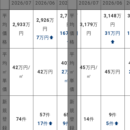
2026/07
2026/06
2025/07
2026/07
2026/06
2
平
2,766
平
万
3,148
万
2,926
万
均
2,933
万
円
均
3,179
万
円
円
価
円
167
万円
価
円
31
万円
7
万円
⬆
格
⬆
格
⬆
平
平
均
40
万円
均
42
万円/
45
万円/
㎡
42
万円
2
万円/
㎡
45
万円
㎡
㎡
単
㎡
⬆
単
価
価
新
新
NEW!
規
規
57
件
65
件
9
件
登
74
件
登
14
件
NEW!
17
件
⬆
9
件
⬆
5
件
⬆
録
録