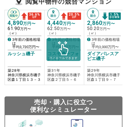
閲覧中物件の競合マンション
36.6
%
20.5
%
1.5
%
UP
UP
DOWN
4,890
4,440
2,860
万円〜
万円〜
万円〜
61.90
62.50
50.20
万円〜
万円〜
万円〜
（㎡）
（㎡）
（㎡）
3年前の価格相場
3年前の価格相場
3年前の価格相場
は
は
は
平均
3,720
万円〜
平均
3,810
万円〜
平均
3,000
万円〜
ルッシュ磯子
コスモ磯子フォ
ダイアパレスア
レスト
ピエ磯子
スクロールできます
築
28
年
築
31
年
築
29
年
神奈川県横浜市磯子
神奈川県横浜市磯子
神奈川県横浜市磯子
区森１丁目１３－３
区森２丁目５－６
区森１丁目９－７
売却・購入に役立つ
便利なシミュレーター