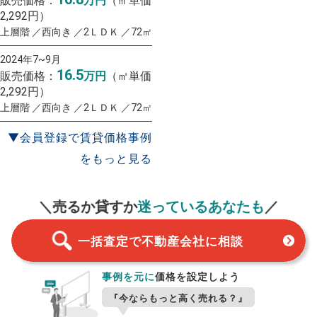
販売価格：
万円
（㎡単価
2,292円）
上層階 ／西向き ／2ＬＤＫ ／72㎡
2024年7~9月
16.5
販売価格：
万円
（㎡単価
2,292円）
上層階 ／西向き ／2ＬＤＫ ／72㎡
▼会員登録で賃貸価格事例
をもっと見る
一括査定
スタート！
＼売るか貸すか
迷っているあなたも
／
一括査定で不動産会社に相談
事例を元に
価格を設定しよう
『今ならもっと高く売れる？』