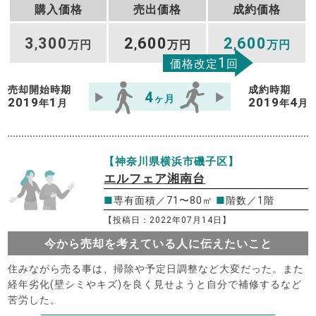
購入価格
売出価格
成約価格
3
300
2
600
2
600
,
万円
,
万円
,
万円
1
価格改定
回
売却開始時期
成約時期
4
ヶ月
2019
1
2019
4
年
月
年
月
【神奈川県横浜市磯子区】
エルフェア湘南台
■
専有面積／71〜80㎡
■
階数／1階
【投稿日：2022年07月14日】
今から売却を考えている人に伝えたいこと
住みながら売る事は、掃除や予定日調整など大変だった。また
経年劣化(壁シミやキズ)を良く見せようと自分で補修するなど
苦労した。