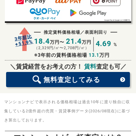
推定賃料価格相場／表面利回り
3年前比
18.4
21.4
%
51.9
万円〜
万円
4.69
+
%
（
2,329
円/㎡〜
2,708
円/㎡）
※3年前の賃料価格相場
13.1
万円
無料査定
スタート！
＼賃貸経営をお考えの方！
賃料
査定も可／
無料査定
してみる
マンションナビで表示される価格相場は過去10年に渡り独自に収
集している2億件超の売買・賃貸事例データ(2026/08現在)に基づ
き算出しております。