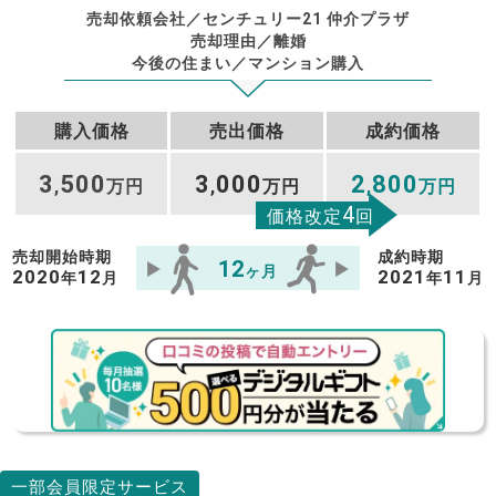
売却依頼会社／センチュリー21 仲介プラザ
売却理由／離婚
今後の住まい／マンション購入
購入価格
売出価格
成約価格
3
500
3
000
2
800
,
万円
,
万円
,
万円
4
価格改定
回
売却開始時期
成約時期
12
ヶ月
2020
12
2021
11
年
月
年
月
一部会員限定サービス