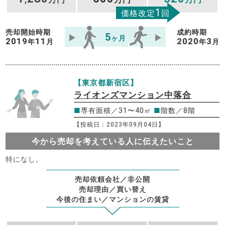
1
価格改定
回
売却開始時期
成約時期
5
ヶ月
2019
11
2020
3
年
月
年
月
【東京都新宿区】
ライオンズマンション中落合
■
専有面積／31〜40㎡
■
階数／8階
【投稿日：2023年09月04日】
今から売却を考えている人に伝えたいこと
特になし。
売却依頼会社／非公開
売却理由／買い替え
今後の住まい／マンションの賃貸