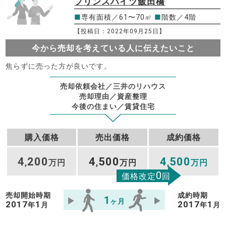
プリンスハイツ飯田橋
■
専有面積／61〜70㎡
■
階数／4階
【投稿日：2022年09月25日】
今から売却を考えている人に伝えたいこと
焦らずに売った方が良いです。
売却依頼会社／三井のリハウス
売却理由／資産整理
今後の住まい／賃貸住宅
購入価格
売出価格
成約価格
4
200
4
500
4
500
,
万円
,
万円
,
万円
0
価格改定
回
売却開始時期
成約時期
1
ヶ月
2017
1
2017
1
年
月
年
月