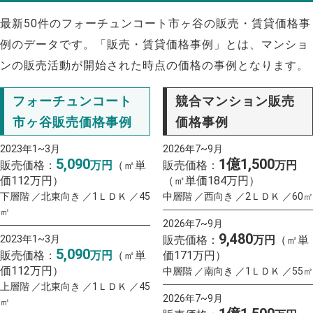
最新50件のフォーチュンコート市ヶ谷の販売・賃貸価格事
例のデータです。「販売・賃貸価格事例」とは、マンショ
ンの販売活動が開始された時点の価格の事例となります。
フォーチュンコート
競合マンション販売
市ヶ谷販売価格事例
価格事例
2023年1~3月
2026年7~9月
5,090
1億1,500
販売価格：
万円
（㎡単
販売価格：
万円
価112万円）
（㎡単価184万円）
下層階 ／北東向き ／1ＬＤＫ ／45
中層階 ／西向き ／2ＬＤＫ ／60㎡
㎡
2026年7~9月
9,480
2023年1~3月
販売価格：
万円
（㎡単
5,090
販売価格：
万円
（㎡単
価171万円）
価112万円）
中層階 ／南向き ／1ＬＤＫ ／55㎡
上層階 ／北東向き ／1ＬＤＫ ／45
2026年7~9月
㎡