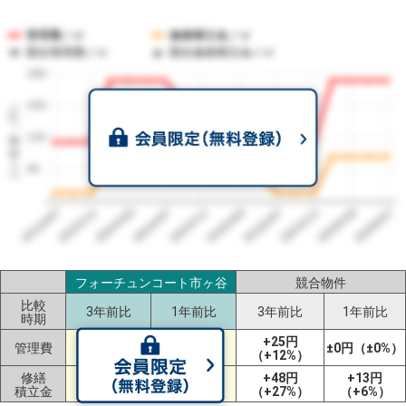
管理費／㎡
修繕積立金／㎡
競合管理費／㎡
競合修繕積立金／㎡
180
1㎡単価（円）
150
120
90
2023/07
2026/07
2026/03
2025/11
2025/07
2025/03
2024/11
2024/07
2024/03
2023/11
フォーチュンコート市ヶ谷
競合物件
比較
3年前比
1年前比
3年前比
1年前比
時期
+58円
+58円
+25円
管理費
±0円（±0%）
（+50%）
（+50%）
（+12%）
修繕
+34円
+34円
+48円
+13円
積立金
（+50%）
（+50%）
（+27%）
（+6%）