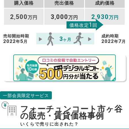
購入価格
売出価格
成約価格
2
500
3
000
2
930
,
万円
,
万円
,
万円
1
価格改定
回
売却開始時期
成約時期
3
ヶ月
2022
5
2022
7
年
月
年
月
一部会員限定サービス
フォーチュンコート市ヶ谷
の販売・賃貸価格事例
いくらで売りに出された？