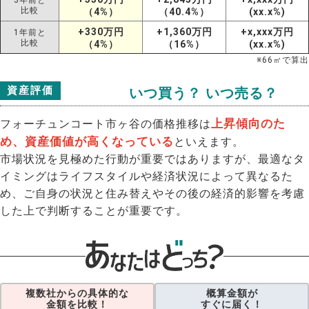
3年前と
比較
（4%）
（40.4%）
(xx.x%)
+330万円
+1,360万円
+x,xxx万円
1年前と
比較
（4%）
（16%）
(xx.x%)
※
66
㎡で算出
資産評価
いつ買う？ いつ売る？
上昇傾向のた
フォーチュンコート市ヶ谷の価格推移は
め、資産価値が高くなっている
といえます。
市場状況を見極めた行動が重要ではありますが、最適なタ
イミングはライフスタイルや経済状況によって異なるた
め、ご自身の状況と住み替えやその後の経済的影響を考慮
した上で判断することが重要です。
複数社からの具体的な
概算金額が
金額を比較！
すぐに届く！