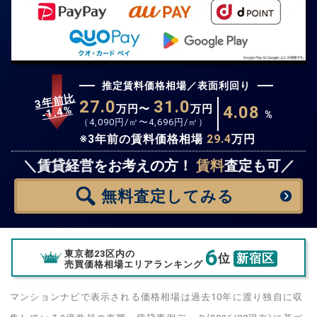
推定賃料価格相場／表面利回り
3年前比
27.0
31.0
万円〜
万円
4.08
%
1.4
-
%
（
4,090
円/㎡〜
4,696
円/㎡）
※3年前の賃料価格相場
29.4
万円
無料査定
スタート！
＼賃貸経営をお考えの方！
賃料
査定も可／
無料査定
してみる
6
東京都23区内の
位
新宿区
売買価格相場エリアランキング
マンションナビで表示される価格相場は過去10年に渡り独自に収