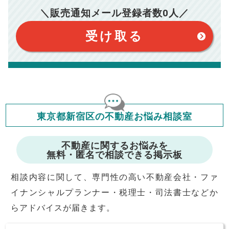
【注意事項】
※仲介手数料は宅地建物取引業法で定められた上限で計算して
＼販売通知メール登録者数
0
人／
おります。（物件価格×3%＋6万円＋消費税）
このシミュレーターは元利均等返済方式で試算しています。
このシミュレーターは、四捨五入にて計算しております。
このシミュレーターはお借り入れの全期間で金利が変わらない設
受け取る
定です。
このシミュレーターでの結果は、お借り入れを保証するものでは
ありません。
このシミュレーターをご利用された方の、いかなる損害について
も当社は一切責任を負いませんので、ご了承ください。
住宅ローンの種類によって、年収負担率は異なります。一般的に
年収の20～25%以内が年間のローン返済額の割合とされており
ますが、お借り入れの際に各金融機関にご相談ください。
会員マイページでは
東京都新宿区の不動産お悩み相談室
修繕費・管理費の計算もできます
不動産に関するお悩みを
無料・匿名で相談できる掲示板
相談内容に関して、専門性の高い不動産会社・ファ
イナンシャルプランナー・税理士・司法書士などか
らアドバイスが届きます。