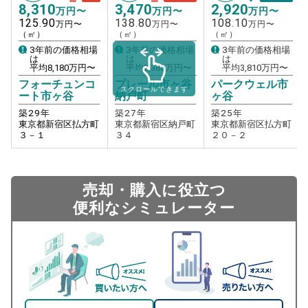
8,310
3,470
2,920
万円〜
万円〜
万円〜
125.90
138.80
108.10
万円〜
万円〜
万円〜
（㎡）
（㎡）
（㎡）
3年前の価格相場
3年前の価格相場
3年前の価格相場
は
は
は
平均
8,180
万円〜
平均
2,380
万円〜
平均
3,810
万円〜
フォーチュンコ
プレール市ヶ谷
パークウェル市
スクロールできます
ート市ヶ谷
納戸町
ヶ谷
築
29
年
築
27
年
築
25
年
東京都新宿区払方町
東京都新宿区納戸町
東京都新宿区払方町
３－１
３４
２０－２
売却・購入に役立つ
便利なシミュレーター