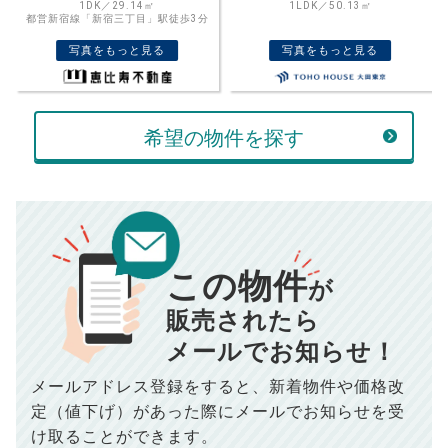
格を入力して活用するのもおすすめ◎
1LDK／50.13㎡
3LDK／73.45㎡
JR山手線「高田馬場」駅徒歩7分
売却価格
残債
万円
写真をもっと見る
写真をもっと見る
ボーナス
万円
万円
返済金額
計算する
希望の物件を探す
万円
頭金
売却にかかる費用
手元に残るお金は
00
000
返済シミュレーション計算結果
万円
万円
この物件
■仲介手数料／
00
万円
が
834
毎月の支払額
■売買契約書印紙／
0
万円
円
■抵当権抹消費用／
0
万円
販売されたら
10,005
メールでお知らせ！
年間の支払額
円
※購入価格よりも売却価格が高い場合、譲渡所得税が発生する
場合がございます。詳しくは最寄りの税務署などにご確認く
ださい。
メールアドレス登録をすると、
新着物件や価格改
※シミュレーター結果はあくまでも概算であり、手残り金額を
100,050
総支払額
保証するものではございません。
円
定（値下げ）があった際に
メールでお知らせを受
※上記売却費用には、住所変更登記の費用、引っ越し費用、住
宅ローンの一括繰上返済の手数料等は含まれておりませんの
け取ることができます。
で予めご了承ください。