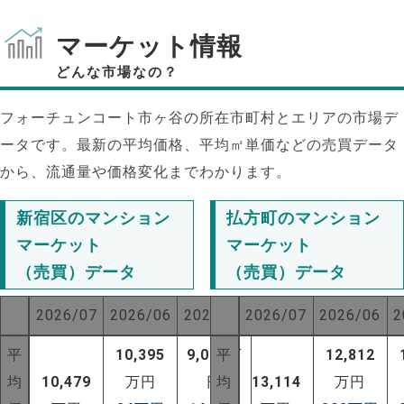
マーケット情報
どんな市場なの？
フォーチュンコート市ヶ谷の所在市町村とエリアの市場デ
ータです。最新の平均価格、平均㎡単価などの売買データ
から、流通量や価格変化までわかります。
新宿区のマンション
払方町のマンション
マーケット
マーケット
（売買）データ
（売買）データ
2026/07
2026/06
2025/07
2026/07
2026/06
2
平
10,395
9,037
平
万
12,812
均
10,479
万円
円
均
13,114
万円