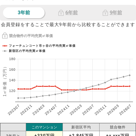
3年前
6年前
9年前
会員登録をすることで最大9年前から比較することができます
競合物件の平均売買㎡単価
フォーチュンコート市ヶ谷の平均売買㎡単価
新宿区の平均売買㎡単価
180
1㎡単価（万円）
160
140
120
202307
202607
202603
202511
202507
202503
202411
202407
202403
202311
このマンション
新宿区平均
競合物件
+330万円
+2,845万円
+x,xxx万円