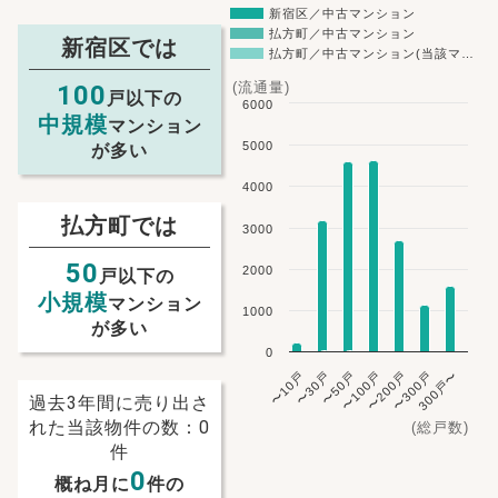
新宿区／中古マンション
払方町／中古マンション
新宿区では
払方町／中古マンション(当該マ…
(流通量)
100
戸以下の
6000
中規模
マンション
5000
が多い
4000
払方町では
3000
50
2000
戸以下の
小規模
マンション
1000
が多い
0
〜10戸
〜30戸
〜50戸
〜100戸
〜200戸
〜300戸
300戸〜
過去3年間に売り出さ
NEW!
れた当該物件の数：0
(総戸数)
件
NEW!
0
概ね月に
件の