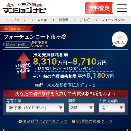
無料査定
トップページ
東京都
新宿区
払方町
フォーチュンコート
フォーチュンコート市ヶ谷
最終更新日
駅徒歩24分圏内
2026/08/09
推定売買価格相場
8,310
8,710
万円〜
万円
3年前比
%
（
125.90
万円/㎡〜
132.00
万円/㎡）
4.0
+
8,180
※3年前の売買価格相場 平均
万円
住所：
東京都新宿区払方町３－１
あなたの物件条件を入力して売買価格相場をみよう
専有面積
階数
主要採光面
修繕積立金の推移グラフ
管理費の推移グラフ