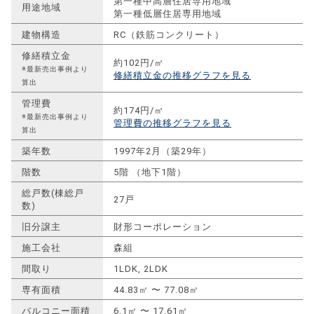
第一種中高層住居専用地域
用途地域
第一種低層住居専用地域
建物構造
RC（鉄筋コンクリート）
修繕積立金
約102円/㎡
※最新売出事例より
修繕積立金の推移グラフを見る
算出
管理費
約174円/㎡
※最新売出事例より
管理費の推移グラフを見る
算出
築年数
1997年2月（築29年）
階数
5階 （地下1階）
総戸数(棟総戸
27戸
数)
旧分譲主
財形コーポレーション
施工会社
森組
間取り
1LDK, 2LDK
専有面積
44.83㎡ 〜 77.08㎡
バルコニー面積
6.1㎡ 〜 17.61㎡