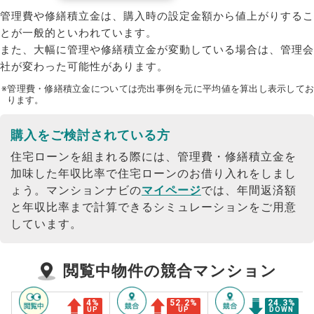
管理費や修繕積立金は、購入時の設定金額から値上がりするこ
とが一般的といわれています。
また、大幅に管理や修繕積立金が変動している場合は、管理会
社が変わった可能性があります。
※管理費・修繕積立金については売出事例を元に平均値を算出し表示してお
ります。
購入をご検討されている方
住宅ローンを組まれる際には、管理費・修繕積立金を
加味した年収比率で住宅ローンのお借り入れをしまし
ょう。
マンションナビの
マイページ
では、年間返済額
と年収比率まで計算できるシミュレーションをご用意
しています。
閲覧中物件の競合マンション
4
%
52.2
%
24.3
%
UP
UP
DOWN