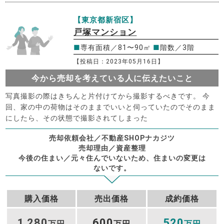
【東京都新宿区】
戸塚マンション
■
専有面積／81〜90㎡
■
階数／3階
【投稿日：2023年05月16日】
今から売却を考えている人に伝えたいこと
写真撮影の際はきちんと片付けてから撮影するべきです。 今
回、家の中の荷物はそのままでいいと伺っていたのでそのまま
にしたら、その状態で撮影されてしまった
売却依頼会社／不動産SHOPナカジツ
売却理由／資産整理
今後の住まい／元々住んでいないため、住まいの変更は
ないです。
購入価格
売出価格
成約価格
1
280
600
520
,
万円
万円
万円