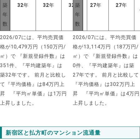
築
32
年
32
年
32
年
築
27
年
27
年
年
年
数
数
2026/07には、平均売買価
2026/07には、平均売買価
格が10,479万円（150万円/
格が13,114万円（187万円/
㎡）で
『新規登録件数』は
㎡）で
『新規登録件数』は
351件、『平均建築年』は
0件、『平均建築年』は築
築32年です。
前月と比較し
27年です。
前月と比較して
て『平均価格』は84万円上
『平均価格』は302万円上
昇 『平均㎡単価』は1万円
昇 『平均㎡単価』は4万円
上昇しました。
上昇しました。
新宿区と払方町のマンション流通量