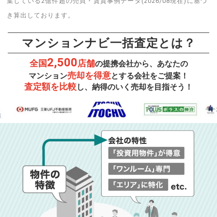
集している2億件超の売買・賃貸事例データ(2026/08現在)に基づ
き算出しております。
マンションナビ一括査定とは？
2,500
全国
店舗
の提携会社から、あなたの
売却を得意
マンション
とする会社をご提案！
査定額を比較
し、納得のいく売却を目指そう！