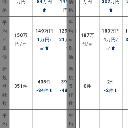
価
万円
84
万円
1442
価
万
万円
302
万円
格
⬆
円
⬆
格
⬆
平
平
均
149
万円
129
万円
均
183
万円
150
万
187
万
㎡
1
万円/
21
万円/
㎡
4
万円/
円/㎡
円/㎡
単
㎡
⬆
㎡
⬆
単
㎡
⬆
価
価
新
新
規
規
435
件
399
件
2
件
登
351
件
登
0
件
-84
件
⬇
-48
件
⬇
-2
件
⬇
録
録
数
数
平
平
均
均