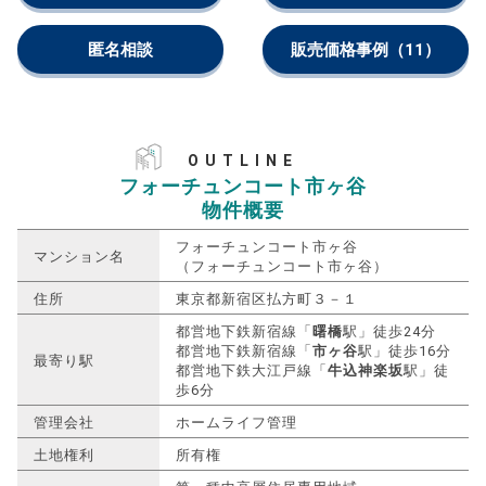
匿名相談
販売価格事例
（11）
OUTLINE
フォーチュンコート市ヶ谷
物件概要
フォーチュンコート市ヶ谷
マンション名
（フォーチュンコート市ヶ谷）
住所
東京都新宿区払方町３－１
都営地下鉄新宿線「
曙橋
駅」徒歩24分
都営地下鉄新宿線「
市ヶ谷
駅」徒歩16分
最寄り駅
都営地下鉄大江戸線「
牛込神楽坂
駅」徒
歩6分
管理会社
ホームライフ管理
土地権利
所有権