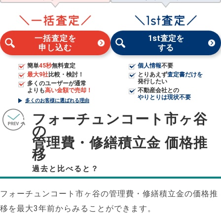
一括査定を
1st査定を
申し込む
する
簡単
45秒
無料査定
個人情報
不要
最大9社
比較・検討！
とりあえず
査定書だけを
発行したい
多くのユーザーが通常
よりも
高い金額で売却！
不動産会社との
やりとりは現状不要
多くのお客様に選ばれる理由
フォーチュンコート市ヶ谷
の
管理費・修繕積立金 価格推
移
過去と比べると？
フォーチュンコート市ヶ谷の管理費・修繕積立金の価格推
移を最大3年前からみることができます。