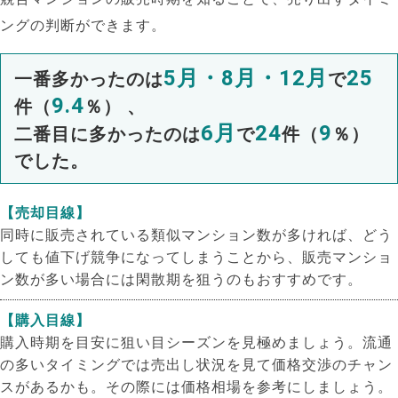
ングの判断ができます。
5月・8月・12月
25
一番多かったのは
で
9.4
件（
％） 、
6月
24
9
二番目に多かったのは
で
件（
％）
でした。
【売却目線】
同時に販売されている類似マンション数が多ければ、どう
しても値下げ競争になってしまうことから、販売マンショ
ン数が多い場合には閑散期を狙うのもおすすめです。
【購入目線】
購入時期を目安に狙い目シーズンを見極めましょう。流通
の多いタイミングでは売出し状況を見て価格交渉のチャン
スがあるかも。その際には価格相場を参考にしましょう。