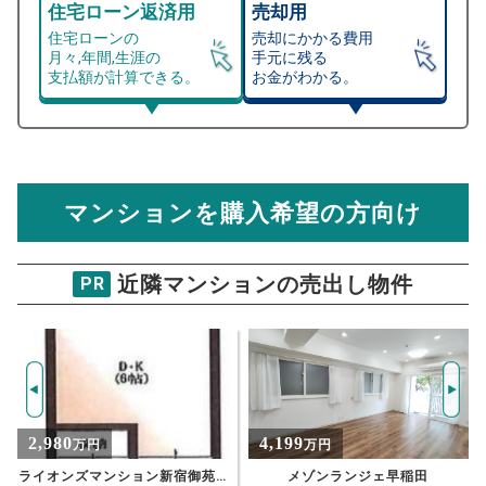
住宅ローン返済用
売却用
住宅ローンの
売却にかかる費用
月々,年間,生涯の
手元に残る
支払額が計算できる。
お金がわかる。
マンション売却シミュレーター
総支払額シミュレーション
住宅ローンの月々、年間、生涯の支払額が
マンション売却シミュレーターでは、売却価格と残債額
計算できます。
から
売却にかかる諸経費が自動で算出され、手元に残る
金額がわかります。
マンションを購入希望の方向け
万円
売却価格 参考値
購入希望
物件価格
近隣マンションの売出し物件
PR
フォーチュンコート市ヶ谷
試算条件 66㎡・3階
年
ご希望の
8084
返済期間
推定売却価格：
万円
%
4,199
17,800
万円
万円
住宅ローン
資金計画のために査定額や希望売却価
金利
メゾンランジェ早稲田
スカイフォレストレジデンス