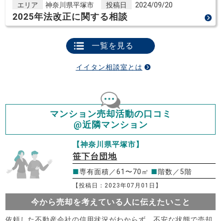
エリア
神奈川県平塚市
投稿日
2024/09/20
2025年法改正に関する相談
一覧を見る
イイタン相談室とは
マンション売却活動の口コミ
@近隣マンション
【神奈川県平塚市】
笹下台団地
■
専有面積／61〜70㎡
■
階数／5階
【投稿日：2023年07月01日】
今から売却を考えている人に伝えたいこと
依頼した不動産会社の信用状況がわからず、不安な状態で売却