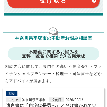
受け取る
定です。
このシミュレーターでの結果は、お借り入れを保証するものでは
ありません。
このシミュレーターをご利用された方の、いかなる損害について
も当社は一切責任を負いませんので、ご了承ください。
住宅ローンの種類によって、年収負担率は異なります。一般的に
年収の20～25%以内が年間のローン返済額の割合とされており
ますが、お借り入れの際に各金融機関にご相談ください。
会員マイページでは
神奈川県平塚市の不動産お悩み相談室
修繕費・管理費の計算もできます
不動産に関するお悩みを
無料・匿名で相談できる掲示板
相談内容に関して、専門性の高い不動産会社・ファ
イナンシャルプランナー・税理士・司法書士などか
らアドバイスが届きます。
相続
エリア
神奈川県平塚市
投稿日
2026/02/16
遺言書に「自宅は長男へ」とだけ書かれてい