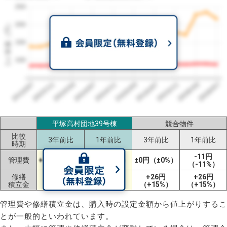
250
1㎡単価（円）
200
150
100
2023/07
2026/07
2026/03
2025/11
2025/07
2025/03
2024/11
2024/07
2024/03
2023/11
平塚高村団地39号棟
競合物件
比較
3年前比
1年前比
3年前比
1年前比
時期
-11円
管理費
+3円（+4%）
-2円（-2%）
±0円（±0%）
（-11%）
修繕
+79円
+45円
+26円
+26円
積立金
（+57%）
（+26%）
（+15%）
（+15%）
管理費や修繕積立金は、購入時の設定金額から値上がりするこ
とが一般的といわれています。