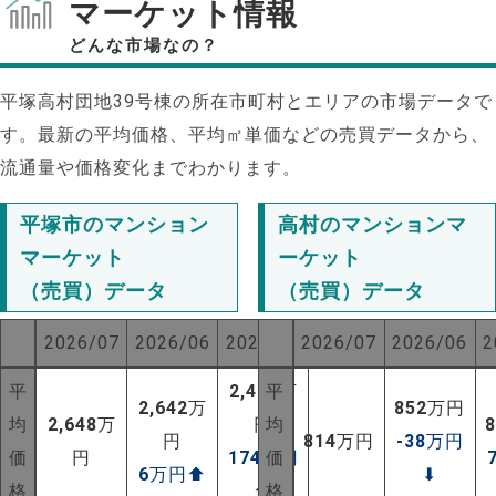
マーケット情報
どんな市場なの？
平塚高村団地39号棟の所在市町村とエリアの市場データで
す。最新の平均価格、平均㎡単価などの売買データから、
流通量や価格変化までわかります。
平塚市のマンション
高村のマンションマ
マーケット
ーケット
（売買）データ
（売買）データ
2026/07
2026/06
2025/07
2026/07
2026/06
2
平
2,474
平
万
2,642
万
852
万円
均
2,648
万
円
均
円
814
万円
-38
万円
価
円
174
万円
価
6
万円
⬆
⬇
格
⬆
格