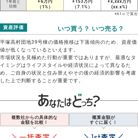
+6万円
+153万円
+x,xxx万円
1年前と
比較
（1%）
（7.1%）
(xx.x%)
※
61
㎡で算出
資産評価
いつ買う？ いつ売る？
平塚高村団地39号棟の価格推移は下落傾向のため、資産価
値が低くなっているといえます。
市場状況を見極めた行動が重要ではありますが、最適なタ
イミングはライフスタイルや経済状況によって異なるた
め、ご自身の状況と住み替えやその後の経済的影響を考慮
した上で判断することが重要です。
複数社からの具体的な
概算金額が
金額を比較！
すぐに届く！