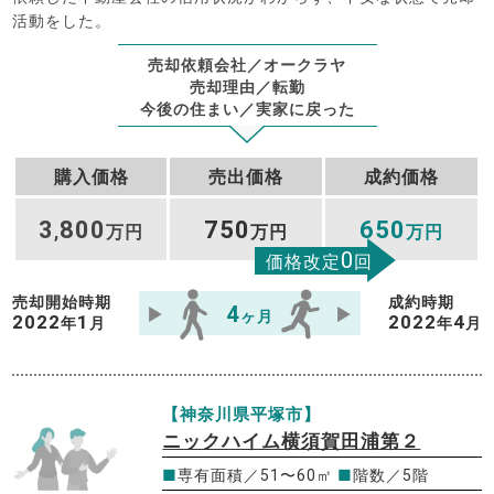
活動をした。
売却依頼会社／オークラヤ
売却理由／転勤
今後の住まい／実家に戻った
購入価格
売出価格
成約価格
3
800
750
650
,
万円
万円
万円
0
価格改定
回
売却開始時期
成約時期
4
ヶ月
2022
1
2022
4
年
月
年
月
【神奈川県平塚市】
ニックハイム横須賀田浦第２
■
専有面積／51〜60㎡
■
階数／5階