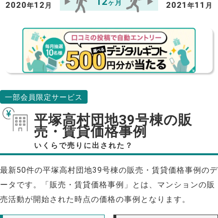
12
ヶ月
2020
12
2021
11
年
月
年
月
一部会員限定サービス
平塚高村団地39号棟の販
売・賃貸価格事例
いくらで売りに出された？
最新50件の平塚高村団地39号棟の販売・賃貸価格事例のデ
ータです。「販売・賃貸価格事例」とは、マンションの販
売活動が開始された時点の価格の事例となります。