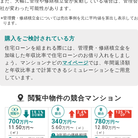
また、大幅に管理や修繕積立金が変動している場合は、管理会
社が変わった可能性があります。
※管理費・修繕積立金については売出事例を元に平均値を算出し表示してお
ります。
購入をご検討されている方
住宅ローンを組まれる際には、管理費・修繕積立金を
加味した年収比率で住宅ローンのお借り入れをしまし
ょう。
マンションナビの
マイページ
では、年間返済額
と年収比率まで計算できるシミュレーションをご用意
しています。
閲覧中物件の競合マンション
19.1
%
2.4
%
125.7
%
DOWN
UP
UP
700
340
780
万円〜
万円〜
万円〜
11.50
5.60
12.80
万円〜
万円〜（㎡）
万円〜
（㎡）
（㎡）
3年前の価格相場