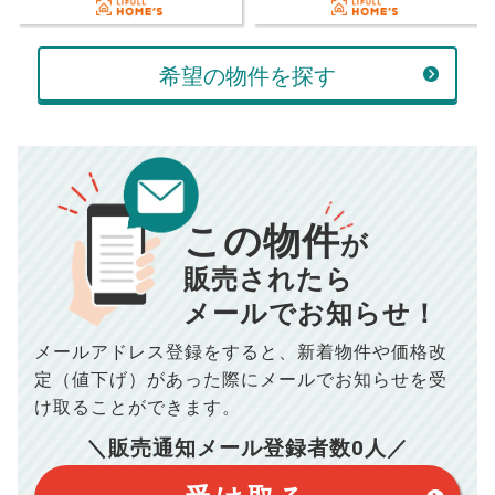
万円
万円
返済金額
計算する
希望の物件を探す
万円
頭金
売却にかかる費用
手元に残るお金は
00
000
返済シミュレーション計算結果
万円
万円
この物件
■仲介手数料／
00
万円
が
834
毎月の支払額
■売買契約書印紙／
0
万円
円
■抵当権抹消費用／
0
万円
販売されたら
10,005
メールでお知らせ！
年間の支払額
円
※購入価格よりも売却価格が高い場合、譲渡所得税が発生する
場合がございます。詳しくは最寄りの税務署などにご確認く
ださい。
メールアドレス登録をすると、
新着物件や価格改
※シミュレーター結果はあくまでも概算であり、手残り金額を
100,050
総支払額
保証するものではございません。
円
定（値下げ）があった際に
メールでお知らせを受
※上記売却費用には、住所変更登記の費用、引っ越し費用、住
宅ローンの一括繰上返済の手数料等は含まれておりませんの
け取ることができます。
で予めご了承ください。
【注意事項】
※仲介手数料は宅地建物取引業法で定められた上限で計算して
＼販売通知メール登録者数
0
人／
おります。（物件価格×3%＋6万円＋消費税）
このシミュレーターは元利均等返済方式で試算しています。
このシミュレーターは、四捨五入にて計算しております。
このシミュレーターはお借り入れの全期間で金利が変わらない設