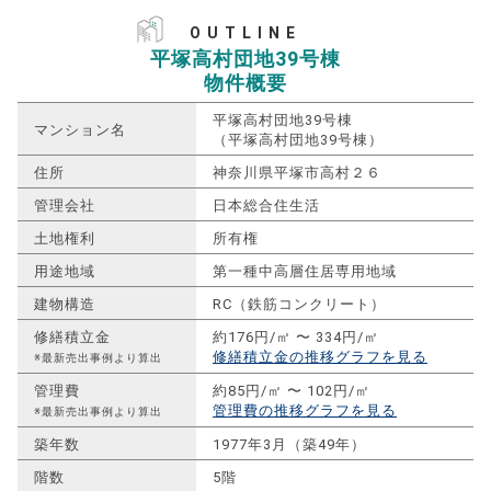
OUTLINE
平塚高村団地39号棟
物件概要
平塚高村団地39号棟
マンション名
（平塚高村団地39号棟）
住所
神奈川県平塚市高村２６
管理会社
日本総合住生活
土地権利
所有権
用途地域
第一種中高層住居専用地域
建物構造
RC（鉄筋コンクリート）
修繕積立金
約176円/㎡ 〜 334円/㎡
修繕積立金の推移グラフを見る
※最新売出事例より算出
管理費
約85円/㎡ 〜 102円/㎡
管理費の推移グラフを見る
※最新売出事例より算出
築年数
1977年3月（築49年）
階数
5階