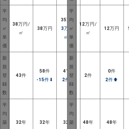
平
平
均
35
万円
均
38
万円/
12
万円/
㎡
38
万円
3
万円/
㎡
12
万円
㎡
㎡
単
㎡
⬆
単
価
価
新
新
規
規
58
件
41
件
0
件
登
43
件
登
2
件
-15
件
⬇
2
件
⬆
2
件
⬆
録
録
数
数
平
平
NEW!
均
均
築
32
年
32
年
32
年
築
48
年
48
年
NEW!