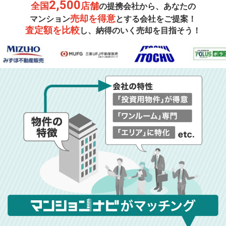
2,500
全国
店舗
の提携会社から、あなたの
売却を得意
マンション
とする会社をご提案！
査定額を比較
し、納得のいく売却を目指そう！