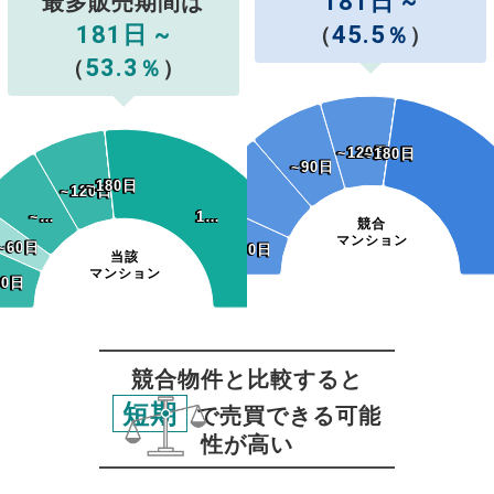
181日 ~
最多販売期間は
181日 ~
45.5
（
％
）
53.3
（
％
）
~120日
~120日
~150日
~180日
~150日
~180日
~90日
~90日
~150日
~180日
~150日
~180日
~120日
~120日
~…
~…
1…
1…
競合
マンション
~60日
~60日
~30日
~30日
当該
マンション
30日
30日
競合物件と比較すると
短期
で売買できる可能
性が高い