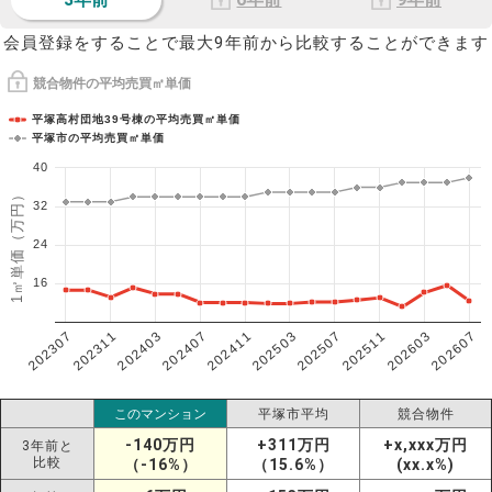
会員登録をすることで最大9年前から比較することができます
競合物件の平均売買㎡単価
平塚高村団地39号棟の平均売買㎡単価
平塚市の平均売買㎡単価
40
1㎡単価（万円）
32
24
16
202307
202607
202603
202511
202507
202503
202411
202407
202403
202311
このマンション
平塚市平均
競合物件
-140万円
+311万円
+x,xxx万円
3年前と
比較
（-16%）
（15.6%）
(xx.x%)