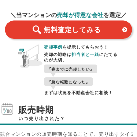
無料査定
スタート！
＼当マンションの
売却が得意な会社
を選定／
無料査定
してみる
売却事例
を提示してもらおう！
売却の戦略は
担当者と一緒
にたてる
のが大切。
『春までに売却したい』
『急な転勤になった』
まずは状況を不動産会社に相談！
販売時期
いつ売り出された？
競合マンションの販売時期を知ることで、売り出すタイミ