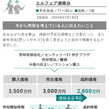
エルフェア湘南台
■
専有面積／71〜80㎡
■
階数／1階
【投稿日：2022年07月14日】
今から売却を考えている人に伝えたいこと
住みながら売る事は、掃除や予定日調整など大変だった。また
経年劣化(壁シミやキズ)を良く見せようと自分で補修するなど
苦労した。
売却依頼会社／センチュリー21 仲介プラザ
売却理由／離婚
今後の住まい／マンション購入
購入価格
売出価格
成約価格
3
500
3
000
2
800
,
万円
,
万円
,
万円
4
価格改定
回
売却開始時期
成約時期