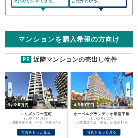
支払額が計算できる。
お金がわかる。
マンション売却シミュレーター
総支払額シミュレーション
住宅ローンの月々、年間、生涯の支払額が
マンション売却シミュレーターでは、売却価格と残債額
計算できます。
から
売却にかかる諸経費が自動で算出され、手元に残る
金額がわかります。
マンションを購入希望の方向け
万円
売却価格 参考値
購入希望
物件価格
近隣マンションの売出し物件
PR
平塚高村団地39号棟
試算条件 61㎡・3階
年
ご希望の
713
返済期間
推定売却価格：
万円
%
4,980
2,180
万円
万円
住宅ローン
資金計画のために査定額や希望売却価
金利
オーベルグランディオ湘南平塚
サニープラザ平塚
格を入力して活用するのもおすすめ◎
3LDK／82.27㎡
1LDK／49.49㎡
JR東海道本線「平塚」駅徒歩17分
JR東海道本線「平塚」駅徒歩3分
売却価格
残債
万円
写真をもっと見る
写真をもっと見る
ボーナス