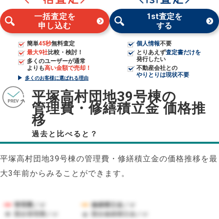
一括査定を
1st査定を
申し込む
する
簡単
45秒
無料査定
個人情報
不要
最大9社
比較・検討！
とりあえず
査定書だけを
発行したい
多くのユーザーが通常
よりも
高い金額で売却！
不動産会社との
やりとりは現状不要
多くのお客様に選ばれる理由
平塚高村団地39号棟の
管理費・修繕積立金 価格推
移
過去と比べると？
平塚高村団地39号棟の管理費・修繕積立金の価格推移を最
大3年前からみることができます。
管理費／㎡
修繕積立金／㎡
競合管理費／㎡
競合修繕積立金／㎡