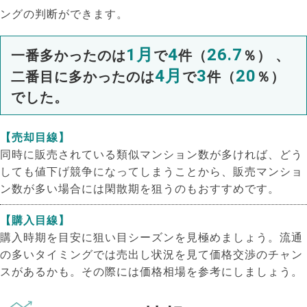
ングの判断ができます。
1月
4
26.7
一番多かったのは
で
件（
％） 、
4月
3
20
二番目に多かったのは
で
件（
％）
でした。
【売却目線】
同時に販売されている類似マンション数が多ければ、どう
しても値下げ競争になってしまうことから、販売マンショ
ン数が多い場合には閑散期を狙うのもおすすめです。
【購入目線】
購入時期を目安に狙い目シーズンを見極めましょう。流通
の多いタイミングでは売出し状況を見て価格交渉のチャン
スがあるかも。その際には価格相場を参考にしましょう。