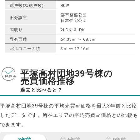
総戸数(棟総戸数)
40戸
都市整備公団
旧分譲主
日本住宅公団
間取り
2LDK, 3LDK
専有面積
54.33㎡ 〜 68.3㎡
バルコニー面積
3㎡ 〜 17.16㎡
平塚高村団地39号棟の
売買価格推移
過去と比べると？
平塚高村団地39号棟の平均売買㎡価格を最大
3
年前と比較
したデータです。所在エリアの平均売買㎡価格との比較も
できます。
3年前
6年前
9年前