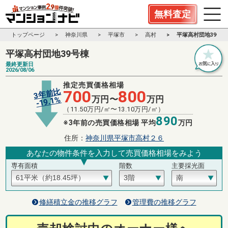
無料査定
トップページ
神奈川県
平塚市
高村
平塚高村団地39号棟
平塚高村団地39号棟
最終更新日
2026/08/06
推定売買価格相場
3年前比
700
800
万円〜
万円
%
19.1
-
（
11.50
万円/㎡〜
13.10
万円/㎡）
890
※3年前の売買価格相場 平均
万円
住所：
神奈川県平塚市高村２６
あなたの物件条件を入力して売買価格相場をみよう
専有面積
階数
主要採光面
修繕積立金の推移グラフ
管理費の推移グラフ