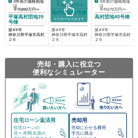
は
3年前の価格相場
3年前の価格相場
平均
380
万円〜
は
は
平均
890
万円〜
平均
370
万円〜
高村団地42号棟
平塚高村団地39
高村団地40号棟
スクロールできます
号棟
築
49
年
築
49
年
築
49
年
神奈川県平塚市高村
神奈川県平塚市高村
神奈川県平塚市高村
２６
２６
２６
売却・購入に役立つ
便利なシミュレーター
住宅ローン返済用
売却用
住宅ローンの
売却にかかる費用
月々,年間,生涯の
手元に残る