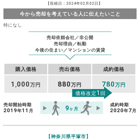
【投稿日：2024年02月02日】
今から売却を考えている人に伝えたいこと
特になし
売却依頼会社／非公開
売却理由／転勤
今後の住まい／マンションの賃貸
購入価格
売出価格
成約価格
1
000
880
780
,
万円
万円
万円
1
価格改定
回
売却開始時期
成約時期
9
ヶ月
2019
11
2020
7
年
月
年
月
【神奈川県平塚市】