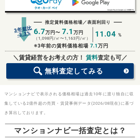
推定賃料価格相場／表面利回り
3年前比
6.7
7.1
万円〜
万円
11.04
%
3.3
-
%
（
1,098
円/㎡〜
1,163
円/㎡）
※3年前の賃料価格相場
7.1
万円
無料査定
スタート！
＼賃貸経営をお考えの方！
賃料
査定も可／
無料査定
してみる
マンションナビで表示される価格相場は過去10年に渡り独自に収
集している2億件超の売買・賃貸事例データ(2026/08現在)に基づ
き算出しております。
マンションナビ一括査定とは？