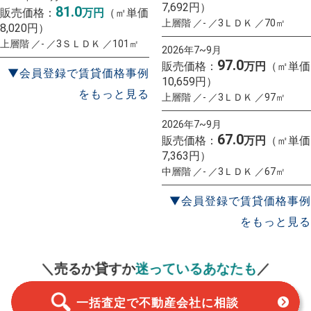
7,692円）
81.0
販売価格：
万円
（㎡単価
上層階 ／- ／3ＬＤＫ ／70㎡
8,020円）
上層階 ／- ／3ＳＬＤＫ ／101㎡
2026年7~9月
97.0
販売価格：
万円
（㎡単価
▼会員登録で賃貸価格事例
10,659円）
をもっと見る
上層階 ／- ／3ＬＤＫ ／97㎡
2026年7~9月
67.0
販売価格：
万円
（㎡単価
7,363円）
中層階 ／- ／3ＬＤＫ ／67㎡
▼会員登録で賃貸価格事例
をもっと見る
一括査定
スタート！
＼売るか貸すか
迷っているあなたも
／
一括査定で不動産会社に相談