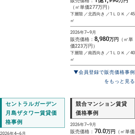
1億1,990
販売価格：
万円
（㎡単価277万円）
下層階 ／北西向き ／1ＬＤＫ ／45
㎡
2026年7~9月
8,980
販売価格：
万円
（㎡単
価223万円）
下層階 ／南西向き ／1ＬＤＫ ／40
㎡
▼会員登録で販売価格事例
をもっと見る
セントラルガーデン
競合マンション賃貸
月島ザタワー賃貸価
価格事例
格事例
2026年7~9月
70.0
販売価格：
万円
（㎡単価
2026年4~6月