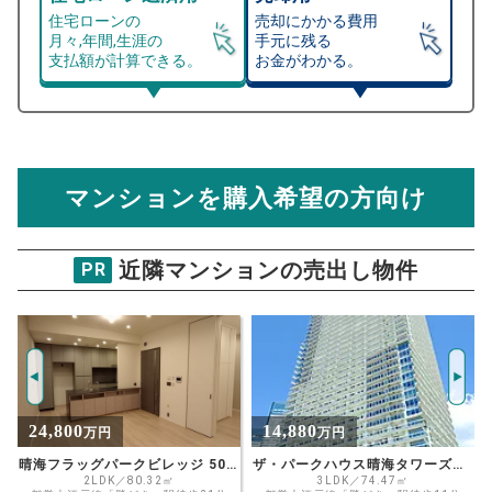
住宅ローンの
売却にかかる費用
月々,年間,生涯の
手元に残る
支払額が計算できる。
お金がわかる。
マンション売却シミュレーター
総支払額シミュレーション
住宅ローンの月々、年間、生涯の支払額が
マンション売却シミュレーターでは、売却価格と残債額
計算できます。
から
売却にかかる諸経費が自動で算出され、手元に残る
金額がわかります。
マンションを購入希望の方向け
万円
売却価格 参考値
購入希望
物件価格
近隣マンションの売出し物件
PR
セントラルガーデン月島ザタワー
試算条件 78㎡・24階
年
ご希望の
19359
返済期間
推定売却価格：
万円
%
14,880
22,000
万円
万円
住宅ローン
資金計画のために査定額や希望売却価
金利
 50階
ザ・パークハウス晴海タワーズクロノレジデンス
晴海フラッグパークビレッジ Ｔ棟
格を入力して活用するのもおすすめ◎
3LDK／74.47㎡
3LDK／86.66㎡