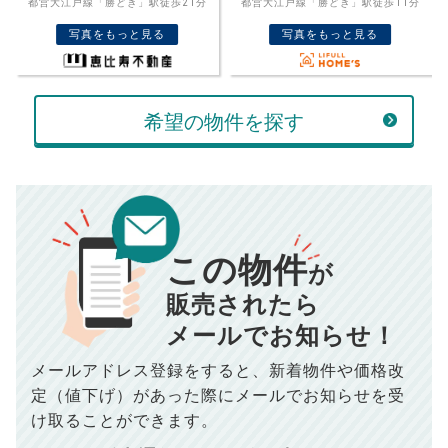
都営大江戸線「勝どき」駅徒歩11分
都営大江戸線「勝どき」駅徒歩20分
売却価格
残債
万円
写真をもっと見る
写真をもっと見る
ボーナス
万円
万円
返済金額
計算する
希望の物件を探す
万円
頭金
売却にかかる費用
手元に残るお金は
00
000
返済シミュレーション計算結果
万円
万円
この物件
■仲介手数料／
00
万円
が
834
毎月の支払額
■売買契約書印紙／
0
万円
円
■抵当権抹消費用／
0
万円
販売されたら
10,005
メールでお知らせ！
年間の支払額
円
※購入価格よりも売却価格が高い場合、譲渡所得税が発生する
場合がございます。詳しくは最寄りの税務署などにご確認く
ださい。
メールアドレス登録をすると、
新着物件や価格改
※シミュレーター結果はあくまでも概算であり、手残り金額を
100,050
総支払額
保証するものではございません。
円
定（値下げ）があった際に
メールでお知らせを受
※上記売却費用には、住所変更登記の費用、引っ越し費用、住
宅ローンの一括繰上返済の手数料等は含まれておりませんの
け取ることができます。
で予めご了承ください。
【注意事項】
※仲介手数料は宅地建物取引業法で定められた上限で計算して