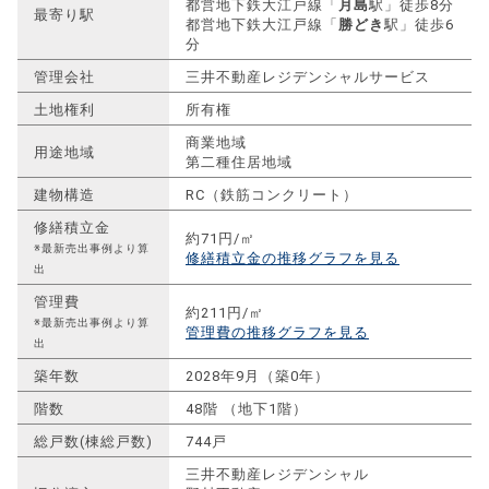
都営地下鉄大江戸線「
月島
駅」徒歩8分
最寄り駅
都営地下鉄大江戸線「
勝どき
駅」徒歩6
分
管理会社
三井不動産レジデンシャルサービス
土地権利
所有権
商業地域
用途地域
第二種住居地域
建物構造
RC（鉄筋コンクリート）
修繕積立金
約71円/㎡
※最新売出事例より算
修繕積立金の推移グラフを見る
出
管理費
約211円/㎡
※最新売出事例より算
管理費の推移グラフを見る
出
築年数
2028年9月（築0年）
階数
48階 （地下1階）
総戸数(棟総戸数)
744戸
三井不動産レジデンシャル