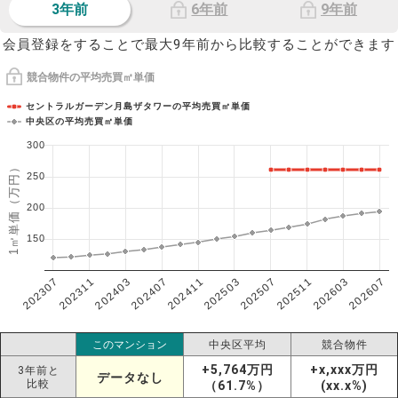
3年前
6年前
9年前
会員登録をすることで最大9年前から比較することができます
競合物件の平均売買㎡単価
セントラルガーデン月島ザタワーの平均売買㎡単価
中央区の平均売買㎡単価
300
1㎡単価（万円）
250
200
150
202307
202607
202603
202511
202507
202503
202411
202407
202403
202311
このマンション
中央区平均
競合物件
+5,764万円
+x,xxx万円
3年前と
データなし
比較
（61.7%）
(xx.x%)