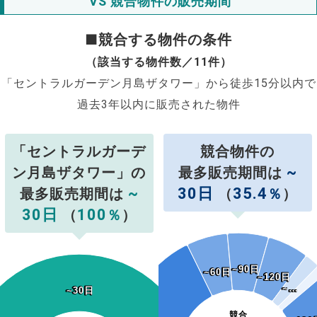
VS 競合物件の販売期間
■競合する物件の条件
（該当する物件数／11件）
「セントラルガーデン月島ザタワー」から徒歩15分以内で
過去3年以内に販売された物件
「セントラルガーデ
競合物件の
~
ン月島ザタワー」の
最多販売期間は
~
30日
35.4
最多販売期間は
（
％
）
30日
100
（
％
）
~90日
~90日
~60日
~60日
~120日
~120日
~…
~…
~30日
~30日
競合