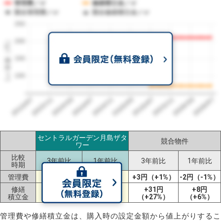
管理費／㎡
修繕積立金／㎡
競合管理費／㎡
競合修繕積立金／㎡
250
1㎡単価（円）
200
150
100
2023/07
2026/07
2026/03
2025/11
2025/07
2025/03
2024/11
2024/07
2024/03
2023/11
セントラルガーデン月島ザタ
競合物件
ワー
比較
3年前比
1年前比
3年前比
1年前比
時期
管理費
ー
ー
+3円（+1%）
-2円（-1%）
修繕
+31円
+8円
ー
ー
積立金
（+27%）
（+6%）
管理費や修繕積立金は、購入時の設定金額から値上がりするこ