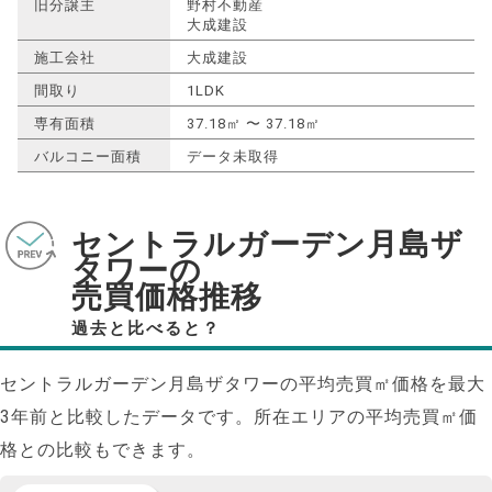
旧分譲主
野村不動産
大成建設
施工会社
大成建設
間取り
1LDK
専有面積
37.18㎡ 〜 37.18㎡
バルコニー面積
データ未取得
セントラルガーデン月島ザ
タワーの
売買価格推移
過去と比べると？
セントラルガーデン月島ザタワーの平均売買㎡価格を最大
3
年前と比較したデータです。所在エリアの平均売買㎡価
格との比較もできます。