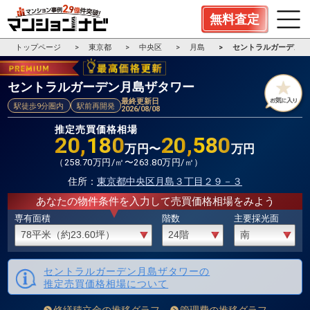
無料査定
トップページ
東京都
中央区
月島
セントラルガーデン月
セントラルガーデン月島ザタワー
最終更新日
駅徒歩9分圏内
駅前再開発
2026/08/08
推定売買価格相場
20,180
20,580
万円〜
万円
（
258.70
万円/㎡〜
263.80
万円/㎡）
住所：
東京都中央区月島３丁目２９－３
あなたの物件条件を入力して売買価格相場をみよう
専有面積
階数
主要採光面
セントラルガーデン月島ザタワーの
推定売買価格相場について