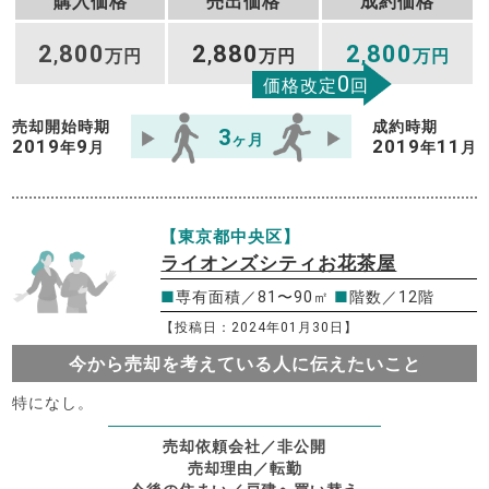
購入価格
売出価格
成約価格
2
800
2
880
2
800
,
万円
,
万円
,
万円
0
価格改定
回
売却開始時期
成約時期
3
ヶ月
2019
9
2019
11
年
月
年
月
【東京都中央区】
ライオンズシティお花茶屋
■
専有面積／81〜90㎡
■
階数／12階
【投稿日：2024年01月30日】
今から売却を考えている人に伝えたいこと
特になし。
売却依頼会社／非公開
売却理由／転勤