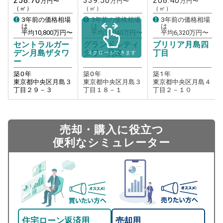
258.70
339.50
208.40
万円〜
万円〜
万円〜
（㎡）
（㎡）
（㎡）
3年前の価格相場
3年前の価格相場
3年前の価格相場
は
は
は
平均
10,800
万円〜
平均
15,040
万円〜
平均
6,320
万円〜
セントラルガー
グランドシティ
ブリリア月島四
デン月島ザタワ
タワー月島
丁目
スクロールできます
ー
築
0
年
築
0
年
築
1
年
東京都中央区月島３
東京都中央区月島３
東京都中央区月島４
丁目２９－３
丁目１８－１
丁目２－１０
売却・購入に役立つ
便利なシミュレーター
住宅ローン返済用
売却用