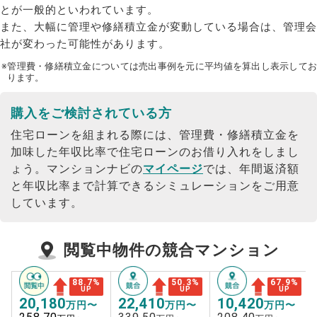
とが一般的といわれています。
また、大幅に管理や修繕積立金が変動している場合は、管理会
社が変わった可能性があります。
※管理費・修繕積立金については売出事例を元に平均値を算出し表示してお
ります。
購入をご検討されている方
住宅ローンを組まれる際には、管理費・修繕積立金を
加味した年収比率で住宅ローンのお借り入れをしまし
ょう。
マンションナビの
マイページ
では、年間返済額
と年収比率まで計算できるシミュレーションをご用意
しています。
閲覧中物件の競合マンション
88.7
%
50.3
%
67.9
%
UP
UP
UP
20,180
22,410
10,420
万円〜
万円〜
万円〜