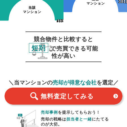
181
181
マンション
当該
マンション
~120日
~150日
~180日
181日~
~120日
~150日
~180日
181日~
~60日
~90日
~60日
~90日
競合物件と比較すると
短期
で売買できる可能
性が高い
無料査定
スタート！
＼当マンションの
売却が得意な会社
を選定／
無料査定
してみる
売却事例
を提示してもらおう！
売却の戦略は
担当者と一緒
にたてる
のが大切。