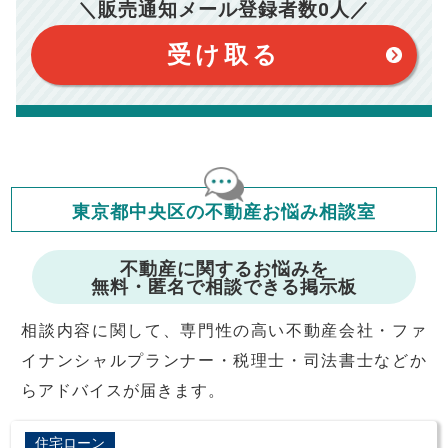
＼販売通知メール登録者数
0
人／
おります。（物件価格×3%＋6万円＋消費税）
このシミュレーターは元利均等返済方式で試算しています。
このシミュレーターは、四捨五入にて計算しております。
このシミュレーターはお借り入れの全期間で金利が変わらない設
受け取る
定です。
このシミュレーターでの結果は、お借り入れを保証するものでは
ありません。
このシミュレーターをご利用された方の、いかなる損害について
も当社は一切責任を負いませんので、ご了承ください。
住宅ローンの種類によって、年収負担率は異なります。一般的に
年収の20～25%以内が年間のローン返済額の割合とされており
ますが、お借り入れの際に各金融機関にご相談ください。
会員マイページでは
東京都中央区の不動産お悩み相談室
修繕費・管理費の計算もできます
不動産に関するお悩みを
無料・匿名で相談できる掲示板
相談内容に関して、専門性の高い不動産会社・ファ
イナンシャルプランナー・税理士・司法書士などか
らアドバイスが届きます。
住宅ローン