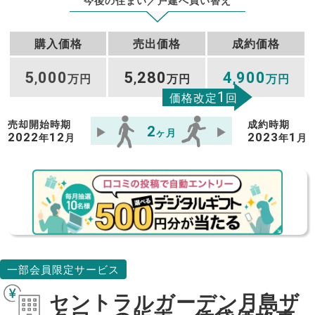
今後の住まい／戸建へ買い替え
購入価格
売出価格
成約価格
5
000
5
280
4
900
,
万円
,
万円
,
万円
1
価格改定
回
売却開始時期
成約時期
2
ヶ月
2022
12
2023
1
年
月
年
月
一部会員限定サービス
セントラルガーデン月島ザ