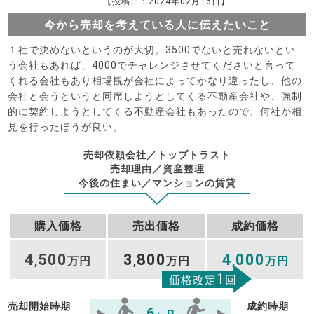
【投稿日：2024年02月16日】
今から売却を考えている人に伝えたいこと
１社で決めないというのが大切。3500でないと売れないとい
う会社もあれば、4000でチャレンジさせてくださいと言って
くれる会社もあり相場観が会社によってかなり違ったし、他の
会社と会うというと同席しようとしてくる不動産会社や、強制
的に契約しようとしてくる不動産会社もあったので、何社か相
見を行ったほうが良い。
売却依頼会社／トップトラスト
売却理由／資産整理
今後の住まい／マンションの賃貸
購入価格
売出価格
成約価格
4
500
3
800
4
000
,
万円
,
万円
,
万円
1
価格改定
回
売却開始時期
成約時期
6