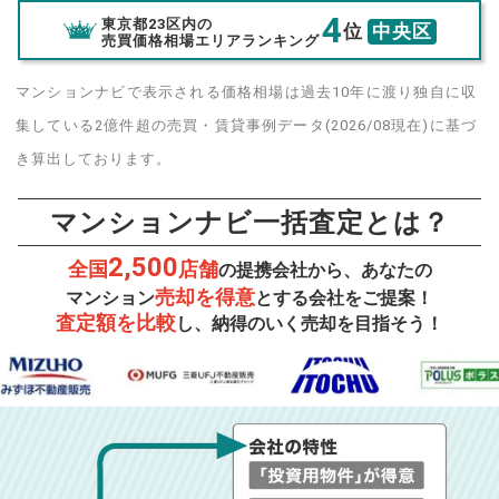
4
東京都23区内の
位
中央区
売買価格相場エリアランキング
マンションナビで表示される価格相場は過去10年に渡り独自に収
集している2億件超の売買・賃貸事例データ(2026/08現在)に基づ
き算出しております。
マンションナビ一括査定とは？
2,500
全国
店舗
の提携会社から、あなたの
売却を得意
マンション
とする会社をご提案！
査定額を比較
し、納得のいく売却を目指そう！