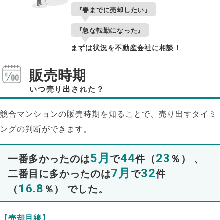
『春までに売却したい』
『急な転勤になった』
まずは状況を不動産会社に相談！
販売時期
いつ売り出された？
競合マンションの販売時期を知ることで、売り出すタイミ
ングの判断ができます。
5月
44
23
一番多かったのは
で
件（
％） 、
7月
32
二番目に多かったのは
で
件
16.8
（
％） でした。
【売却目線】