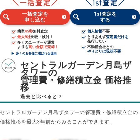
一括査定を
1st査定を
申し込む
する
簡単
45秒
無料査定
個人情報
不要
最大9社
比較・検討！
とりあえず
査定書だけを
発行したい
多くのユーザーが通常
よりも
高い金額で売却！
不動産会社との
やりとりは現状不要
多くのお客様に選ばれる理由
セントラルガーデン月島ザ
タワーの
管理費・修繕積立金 価格推
移
過去と比べると？
セントラルガーデン月島ザタワーの管理費・修繕積立金の
価格推移を最大3年前からみることができます。