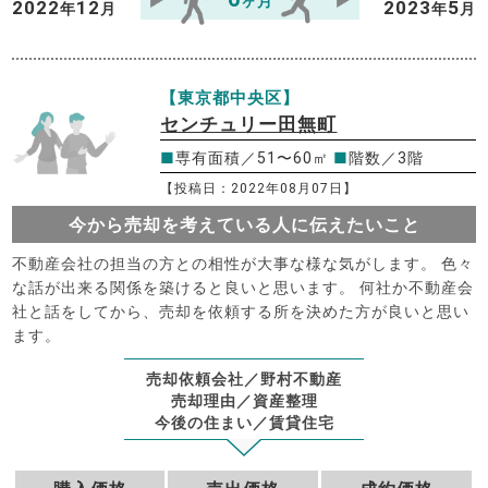
ヶ月
2022
12
2023
5
年
月
年
月
【東京都中央区】
センチュリー田無町
■
専有面積／51〜60㎡
■
階数／3階
【投稿日：2022年08月07日】
今から売却を考えている人に伝えたいこと
不動産会社の担当の方との相性が大事な様な気がします。 色々
な話が出来る関係を築けると良いと思います。 何社か不動産会
社と話をしてから、売却を依頼する所を決めた方が良いと思い
ます。
売却依頼会社／野村不動産
売却理由／資産整理
今後の住まい／賃貸住宅