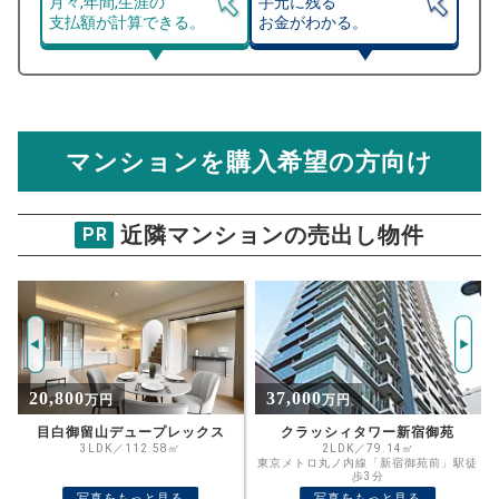
月々,年間,生涯の
手元に残る
支払額が計算できる。
お金がわかる。
マンション売却シミュレーター
総支払額シミュレーション
住宅ローンの月々、年間、生涯の支払額が
マンション売却シミュレーターでは、売却価格と残債額
計算できます。
から
売却にかかる諸経費が自動で算出され、手元に残る
金額がわかります。
マンションを購入希望の方向け
万円
売却価格 参考値
購入希望
物件価格
近隣マンションの売出し物件
PR
カインドステージ四谷3丁目
試算条件 38㎡・4階
年
ご希望の
5842
返済期間
推定売却価格：
万円
%
37,000
9,199
万円
万円
住宅ローン
資金計画のために査定額や希望売却価
金利
クラッシィタワー新宿御苑
カインドステージ四谷三丁目 2階
格を入力して活用するのもおすすめ◎
2LDK／79.14㎡
2LDK／55.57㎡
東京メトロ丸ノ内線「新宿御苑前」駅徒
東京メトロ丸ノ内線「四谷三丁目」駅徒
売却価格
残債
歩3分
歩4分
万円
写真をもっと見る
写真をもっと見る