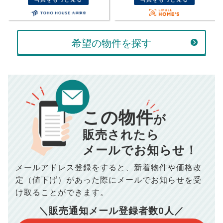
ボーナス
万円
万円
返済金額
計算する
希望の物件を探す
万円
頭金
売却にかかる費用
手元に残るお金は
00
000
返済シミュレーション計算結果
万円
万円
この物件
■仲介手数料／
00
万円
が
834
毎月の支払額
■売買契約書印紙／
0
万円
円
■抵当権抹消費用／
0
万円
販売されたら
10,005
メールでお知らせ！
年間の支払額
円
※購入価格よりも売却価格が高い場合、譲渡所得税が発生する
場合がございます。詳しくは最寄りの税務署などにご確認く
ださい。
メールアドレス登録をすると、
新着物件や価格改
※シミュレーター結果はあくまでも概算であり、手残り金額を
100,050
総支払額
保証するものではございません。
円
定（値下げ）があった際に
メールでお知らせを受
※上記売却費用には、住所変更登記の費用、引っ越し費用、住
宅ローンの一括繰上返済の手数料等は含まれておりませんの
け取ることができます。
で予めご了承ください。
【注意事項】
※仲介手数料は宅地建物取引業法で定められた上限で計算して
＼販売通知メール登録者数
0
人／
おります。（物件価格×3%＋6万円＋消費税）
このシミュレーターは元利均等返済方式で試算しています。
このシミュレーターは、四捨五入にて計算しております。