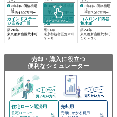
3年前の価格相場
3年前の価格相場
3年前の価格相場
は
は
は
平均
4,800
万円〜
平均
2,520
万円〜
平均
7,030
万円〜
カインドステー
ソリテア四谷荒
コムロンド四谷
スクロールできます
ジ四谷3丁目
木町
荒木町
築
26
年
築
24
年
築
24
年
東京都新宿区荒木町
東京都新宿区荒木町
東京都新宿区荒木町
８
９－６
１０－３０
売却・購入に役立つ
便利なシミュレーター
住宅ローン返済用
売却用
住宅ローンの
売却にかかる費用