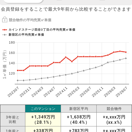
会員登録をすることで最大9年前から比較することができます
競合物件の平均売買㎡単価
カインドステージ四谷3丁目の平均売買㎡単価
新宿区の平均売買㎡単価
180
1㎡単価（万円）
160
140
120
202307
202607
202603
202511
202507
202503
202411
202407
202403
202311
このマンション
新宿区平均
競合物件
+1,349万円
+1,638万円
+x,xxx万円
3年前と
比較
（28.1%）
（40.4%）
(xx.x%)
+338万円
+783万円
+x,xxx万円
1年前と