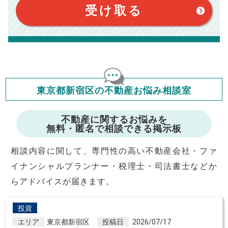
このシミュレーターはお借り入れの全期間で金利が変わらない設
受け取る
定です。
このシミュレーターでの結果は、お借り入れを保証するものでは
ありません。
このシミュレーターをご利用された方の、いかなる損害について
も当社は一切責任を負いませんので、ご了承ください。
住宅ローンの種類によって、年収負担率は異なります。一般的に
年収の20～25%以内が年間のローン返済額の割合とされており
ますが、お借り入れの際に各金融機関にご相談ください。
会員マイページでは
東京都新宿区の不動産お悩み相談室
修繕費・管理費の計算もできます
不動産に関するお悩みを
無料・匿名で相談できる掲示板
相談内容に関して、専門性の高い不動産会社・ファ
イナンシャルプランナー・税理士・司法書士などか
らアドバイスが届きます。
投資
エリア
東京都新宿区
投稿日
2026/07/17