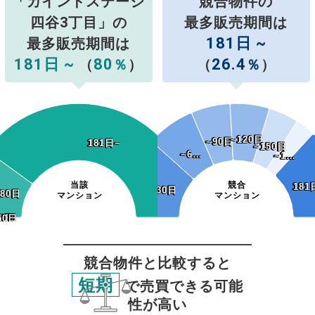
「カインドステージ
競合物件の
四谷3丁目」の
最多販売期間は
181日 ~
最多販売期間は
181日 ~
80
26.4
（
％
）
（
％
）
~120日
~120日
~90日
~90日
181日~
181日~
~150日
~150日
~6…
~6…
~1…
~1…
当該
競合
181
181
~30日
~30日
180日
180日
マンション
マンション
20日
50日
20日
50日
0日
0日
0日
30日
60日
90日
競合物件と比較すると
短期
で売買できる可能
性が高い