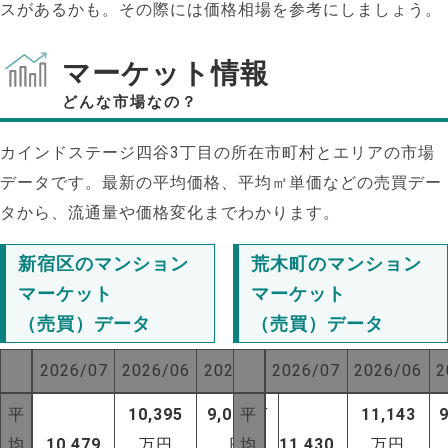
スがあるかも。その際には価格相場を参考にしましょう。
マーケット情報
どんな市場なの？
カインドステージ四谷3丁目の所在市町村とエリアの市場
データです。最新の平均価格、平均㎡単価などの売買デー
タから、流通量や価格変化までわかります。
新宿区のマンション
荒木町のマンション
マーケット
マーケット
（売買）データ
（売買）データ
2026/07
2026/06
2025/07
2026/07
2026/06
2
NEW!
平
10,395
9,037
平
万
11,143
NEW!
均
10,479
万円
円
均
11,430
万円