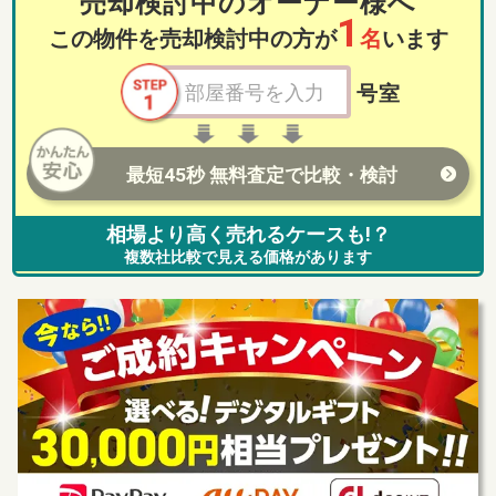
売却検討中のオーナー様へ
1
この物件を売却検討中の方が
名
います
号室
最短45秒 無料査定で比較・検討
相場より高く売れるケースも!？
複数社比較で見える価格があります