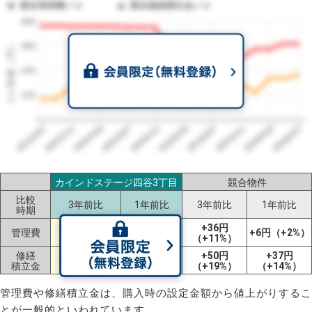
競合管理費／㎡
競合修繕積立金／㎡
480
1㎡単価（円）
360
240
120
2023/07
2026/07
2026/03
2025/11
2025/07
2025/03
2024/11
2024/07
2024/03
2023/11
カインドステージ四谷3丁目
競合物件
比較
3年前比
1年前比
3年前比
1年前比
時期
-87円
+34円
+36円
管理費
+6円（+2%）
（-19%）
（+10%）
（+11%）
修繕
+117円
+19円
+50円
+37円
積立金
（+115%）
（+10%）
（+19%）
（+14%）
管理費や修繕積立金は、購入時の設定金額から値上がりするこ
とが一般的といわれています。