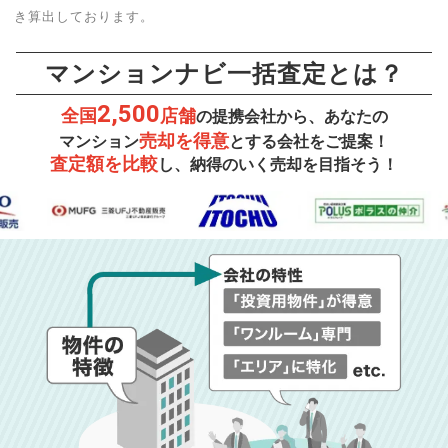
き算出しております。
マンションナビ一括査定とは？
2,500
全国
店舗
の提携会社から、あなたの
売却を得意
マンション
とする会社をご提案！
査定額を比較
し、納得のいく売却を目指そう！