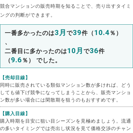
競合マンションの販売時期を知ることで、売り出すタイミ
ングの判断ができます。
3月
39
10.4
一番多かったのは
で
件（
％）
、
10月
36
二番目に多かったのは
で
件
9.6
（
％） でした。
【売却目線】
同時に販売されている類似マンション数が多ければ、どう
しても値下げ競争になってしまうことから、販売マンショ
ン数が多い場合には閑散期を狙うのもおすすめです。
【購入目線】
購入時期を目安に狙い目シーズンを見極めましょう。流通
の多いタイミングでは売出し状況を見て価格交渉のチャン