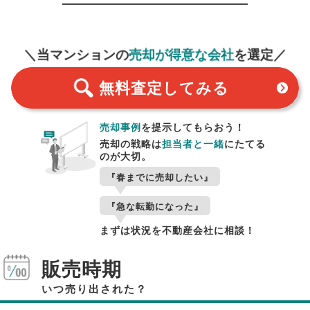
無料査定
スタート！
＼当マンションの
売却が得意な会社
を選定／
無料査定
してみる
売却事例
を提示してもらおう！
売却の戦略は
担当者と一緒
にたてる
のが大切。
『春までに売却したい』
『急な転勤になった』
まずは状況を不動産会社に相談！
販売時期
いつ売り出された？