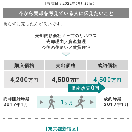
【投稿日：2022年09月25日】
今から売却を考えている人に伝えたいこと
焦らずに売った方が良いです。
売却依頼会社／三井のリハウス
売却理由／資産整理
今後の住まい／賃貸住宅
購入価格
売出価格
成約価格
4
200
4
500
4
500
,
万円
,
万円
,
万円
0
価格改定
回
売却開始時期
成約時期
1
ヶ月
2017
1
2017
1
年
月
年
月
【東京都新宿区】