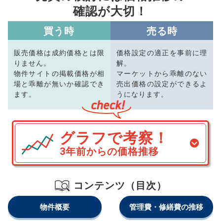
確認が大切！
買う時
売る時
販売価格は成約価格とは限
価格設定の適正を事前に理
りません。
解。
物件サイトの掲載価格が相
マーケットから乖離のない
場と乖離が無いか確認でき
売出価格の設定ができるよ
ます。
うになります。
グラフで考察！
3年前からの価格推移
コンテンツ（目次）
物件概要
管理費・修繕費の推移