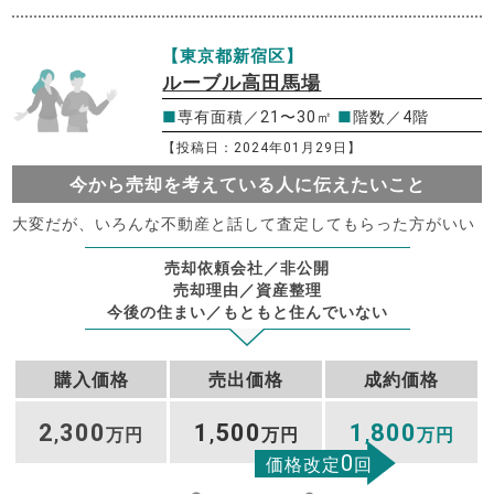
【東京都新宿区】
ルーブル高田馬場
■
専有面積／21〜30㎡
■
階数／4階
【投稿日：2024年01月29日】
今から売却を考えている人に伝えたいこと
大変だが、いろんな不動産と話して査定してもらった方がいい
売却依頼会社／非公開
売却理由／資産整理
今後の住まい／もともと住んでいない
購入価格
売出価格
成約価格
2
300
1
500
1
800
,
万円
,
万円
,
万円
0
価格改定
回