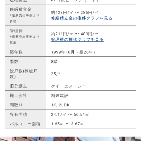
修繕積立金
約123円/㎡ 〜 286円/㎡
※最新売出事例より
修繕積立金の推移グラフを見る
算出
管理費
約211円/㎡ 〜 489円/㎡
※最新売出事例より
管理費の推移グラフを見る
算出
築年数
1999年10月（築26年）
階数
8階
総戸数(棟総戸
25戸
数)
旧分譲主
ケイ・エス・シー
施工会社
相鉄建設
間取り
1K, 2LDK
専有面積
24.17㎡ 〜 56.51㎡
バルコニー面積
1.65㎡ 〜 3.67㎡