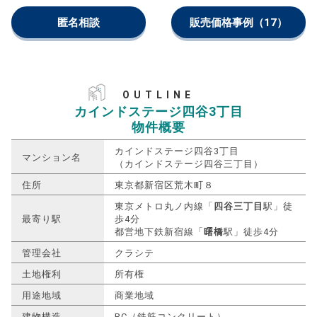
匿名相談
販売価格事例
（17）
OUTLINE
カインドステージ四谷3丁目
物件概要
カインドステージ四谷3丁目
マンション名
（カインドステージ四谷三丁目）
住所
東京都新宿区荒木町８
東京メトロ丸ノ内線「
四谷三丁目
駅」徒
最寄り駅
歩4分
都営地下鉄新宿線「
曙橋
駅」徒歩4分
管理会社
クラシテ
土地権利
所有権
用途地域
商業地域
建物構造
RC（鉄筋コンクリート）