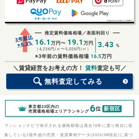
推定賃料価格相場／表面利回り
3年前比
16.1
19.1
%
6.3
万円〜
万円
3.43
+
%
（
4,236
円/㎡〜
5,026
円/㎡）
※3年前の賃料価格相場
16.5
万円
無料査定
スタート！
＼賃貸経営をお考えの方！
賃料
査定も可／
無料査定
してみる
6
東京都23区内の
位
新宿区
売買価格相場エリアランキング
マンションナビで表示される価格相場は過去10年に渡り独自に収
集している2億件超の売買・賃貸事例データ(2026/08現在)に基づ