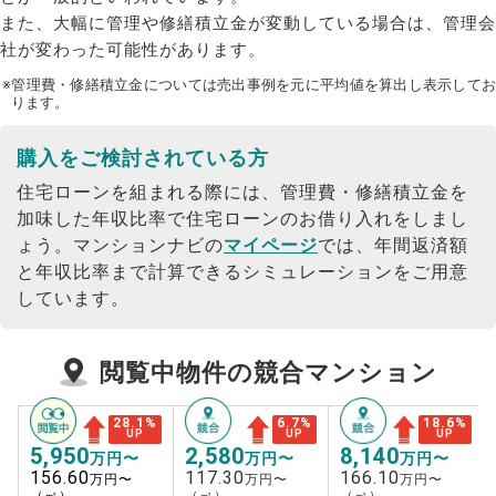
また、大幅に管理や修繕積立金が変動している場合は、管理会
社が変わった可能性があります。
※管理費・修繕積立金については売出事例を元に平均値を算出し表示してお
ります。
購入をご検討されている方
住宅ローンを組まれる際には、管理費・修繕積立金を
加味した年収比率で住宅ローンのお借り入れをしまし
ょう。
マンションナビの
マイページ
では、年間返済額
と年収比率まで計算できるシミュレーションをご用意
しています。
閲覧中物件の競合マンション
28.1
%
6.7
%
18.6
%
UP
UP
UP
5,950
2,580
8,140
万円〜
万円〜
万円〜
156.60
117.30
166.10
万円〜
万円〜
万円〜
（㎡）
（㎡）
（㎡）