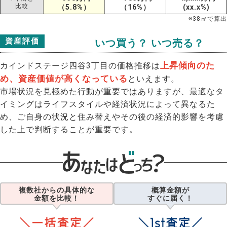
比較
（5.8%）
（16%）
(xx.x%)
※
38
㎡で算出
資産評価
いつ買う？ いつ売る？
上昇傾向のた
カインドステージ四谷3丁目の価格推移は
め、資産価値が高くなっている
といえます。
市場状況を見極めた行動が重要ではありますが、最適なタ
イミングはライフスタイルや経済状況によって異なるた
め、ご自身の状況と住み替えやその後の経済的影響を考慮
した上で判断することが重要です。
複数社からの具体的な
概算金額が
金額を比較！
すぐに届く！