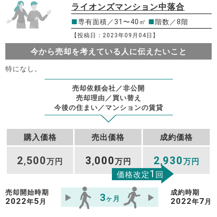
ライオンズマンション中落合
■
専有面積／31〜40㎡
■
階数／8階
【投稿日：2023年09月04日】
今から売却を考えている人に伝えたいこと
特になし。
売却依頼会社／非公開
売却理由／買い替え
今後の住まい／マンションの賃貸
購入価格
売出価格
成約価格
2
500
3
000
2
930
,
万円
,
万円
,
万円
1
価格改定
回
売却開始時期
成約時期
3
ヶ月
2022
5
2022
7
年
月
年
月