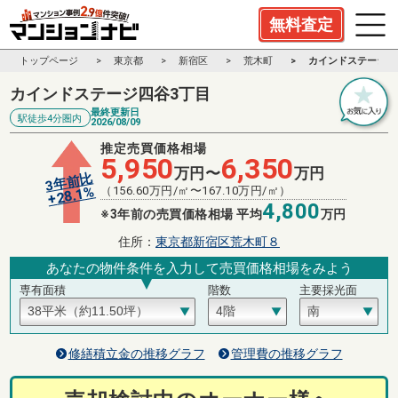
無料査定
トップページ
東京都
新宿区
荒木町
カインドステージ四
カインドステージ四谷3丁目
最終更新日
駅徒歩4分圏内
2026/08/09
推定売買価格相場
5,950
6,350
万円〜
万円
3年前比
%
（
156.60
万円/㎡〜
167.10
万円/㎡）
28.1
+
4,800
※3年前の売買価格相場 平均
万円
住所：
東京都新宿区荒木町８
あなたの物件条件を入力して売買価格相場をみよう
専有面積
階数
主要採光面
修繕積立金の推移グラフ
管理費の推移グラフ