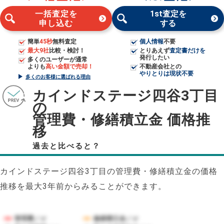
一括査定を
1st査定を
申し込む
する
簡単
45秒
無料査定
個人情報
不要
最大9社
比較・検討！
とりあえず
査定書だけを
発行したい
多くのユーザーが通常
よりも
高い金額で売却！
不動産会社との
やりとりは現状不要
多くのお客様に選ばれる理由
カインドステージ四谷3丁目
の
管理費・修繕積立金 価格推
移
過去と比べると？
カインドステージ四谷3丁目の管理費・修繕積立金の価格
推移を最大3年前からみることができます。
管理費／㎡
修繕積立金／㎡