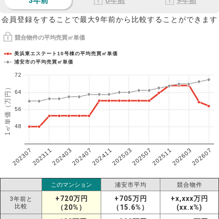
3年前
6年前
9年前
会員登録をすることで最大9年前から比較することができます
競合物件の平均売買㎡単価
美浜東エステート10号棟の平均売買㎡単価
浦安市の平均売買㎡単価
72
1㎡単価（万円）
64
56
48
202307
202607
202603
202511
202507
202503
202411
202407
202403
202311
このマンション
浦安市平均
競合物件
+720万円
+705万円
+x,xxx万円
3年前と
比較
（20%）
（15.6%）
(xx.x%)