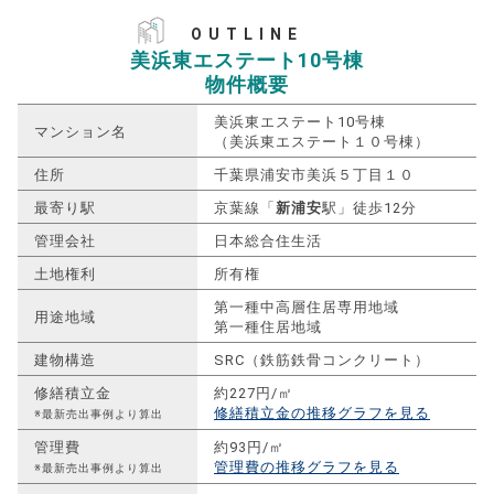
OUTLINE
美浜東エステート10号棟
物件概要
美浜東エステート10号棟
マンション名
（美浜東エステート１０号棟）
住所
千葉県浦安市美浜５丁目１０
最寄り駅
京葉線「
新浦安
駅」徒歩12分
管理会社
日本総合住生活
土地権利
所有権
第一種中高層住居専用地域
用途地域
第一種住居地域
建物構造
SRC（鉄筋鉄骨コンクリート）
修繕積立金
約227円/㎡
修繕積立金の推移グラフを見る
※最新売出事例より算出
管理費
約93円/㎡
管理費の推移グラフを見る
※最新売出事例より算出