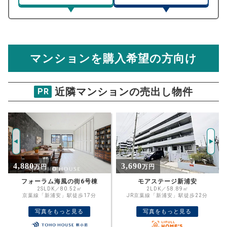
マンション売却シミュレーター
総支払額シミュレーション
住宅ローンの月々、年間、生涯の支払額が
マンション売却シミュレーターでは、売却価格と残債額
計算できます。
から
売却にかかる諸経費が自動で算出され、手元に残る
金額がわかります。
マンションを購入希望の方向け
万円
売却価格 参考値
購入希望
物件価格
近隣マンションの売出し物件
PR
美浜東エステート10号棟
試算条件 75㎡・6階
年
ご希望の
4102
返済期間
推定売却価格：
万円
%
3,690
4,190
万円
万円
住宅ローン
資金計画のために査定額や希望売却価
金利
モアステージ新浦安
今川団地38号棟
格を入力して活用するのもおすすめ◎
2LDK／58.89㎡
4LDK／83.76㎡
JR京葉線「新浦安」駅徒歩22分
京葉線「新浦安」駅徒歩18分
売却価格
残債
万円
写真をもっと見る
写真をもっと見る
ボーナス
万円
万円
返済金額