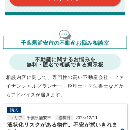
このシミュレーターでの結果は、お借り入れを保証するものでは
ありません。
このシミュレーターをご利用された方の、いかなる損害について
も当社は一切責任を負いませんので、ご了承ください。
住宅ローンの種類によって、年収負担率は異なります。一般的に
年収の20～25%以内が年間のローン返済額の割合とされており
ますが、お借り入れの際に各金融機関にご相談ください。
会員マイページでは
千葉県浦安市の不動産お悩み相談室
修繕費・管理費の計算もできます
不動産に関するお悩みを
無料・匿名で相談できる掲示板
相談内容に関して、専門性の高い不動産会社・ファ
イナンシャルプランナー・税理士・司法書士などか
らアドバイスが届きます。
購入
エリア
千葉県浦安市
投稿日
2025/12/11
液状化リスクがある物件。不安が拭いきれま