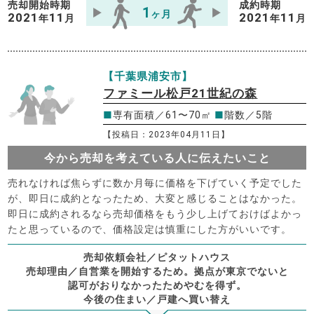
売却開始時期
成約時期
1
ヶ月
2021
11
2021
11
年
月
年
月
【千葉県浦安市】
ファミール松戸21世紀の森
■
専有面積／61〜70㎡
■
階数／5階
【投稿日：2023年04月11日】
今から売却を考えている人に伝えたいこと
売れなければ焦らずに数か月毎に価格を下げていく予定でした
が、即日に成約となったため、大変と感じることはなかった。
即日に成約されるなら売却価格をもう少し上げておけばよかっ
たと思っているので、価格設定は慎重にした方がいいです。
売却依頼会社／ピタットハウス
売却理由／自営業を開始するため。拠点が東京でないと
認可がおりなかったためやむを得ず。
今後の住まい／戸建へ買い替え