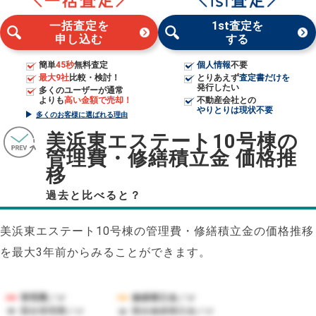
一括査定を
1st査定を
申し込む
する
簡単
45秒
無料査定
個人情報
不要
最大9社
比較・検討！
とりあえず
査定書だけを
発行したい
多くのユーザーが通常
よりも
高い金額で売却！
不動産会社との
やりとりは現状不要
多くのお客様に選ばれる理由
美浜東エステート10号棟の
管理費・修繕積立金 価格推
移
過去と比べると？
美浜東エステート10号棟の管理費・修繕積立金の価格推移
を最大3年前からみることができます。
管理費／㎡
修繕積立金／㎡
競合管理費／㎡
競合修繕積立金／㎡