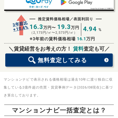
推定賃料価格相場／表面利回り
3年前比
16.3
19.3
%
10.4
万円〜
万円
4.94
+
%
（
2,173
円/㎡〜
2,573
円/㎡）
※3年前の賃料価格相場
16.1
万円
無料査定
スタート！
＼賃貸経営をお考えの方！
賃料
査定も可／
無料査定
してみる
マンションナビで表示される価格相場は過去10年に渡り独自に収
集している2億件超の売買・賃貸事例データ(2026/08現在)に基づ
き算出しております。
マンションナビ一括査定とは？