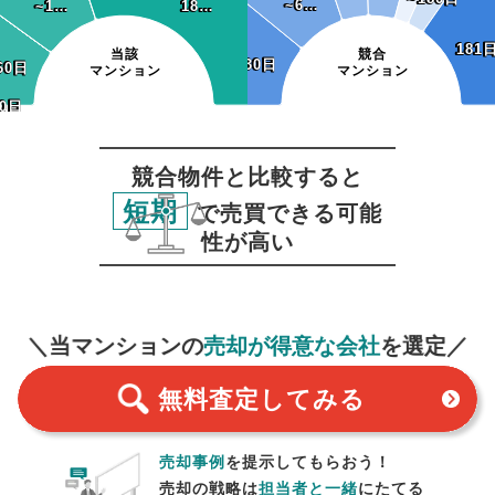
~6…
~6…
~1…
~1…
18…
18…
181
181
当該
競合
~30日
~30日
60日
60日
マンション
マンション
0日
30日
競合物件と比較すると
短期
で売買できる可能
性が高い
無料査定
スタート！
＼当マンションの
売却が得意な会社
を選定／
無料査定
してみる
売却事例
を提示してもらおう！
売却の戦略は
担当者と一緒
にたてる