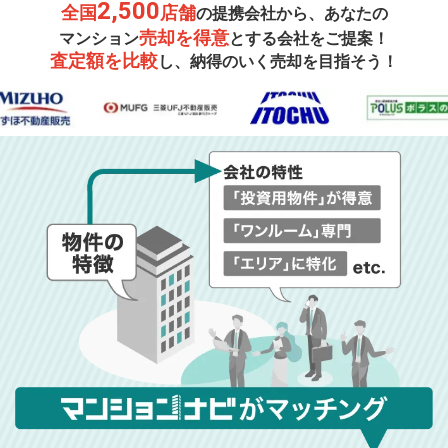
2,500
全国
店舗
の提携会社から、あなたの
売却を得意
マンション
とする会社をご提案！
査定額を比較
し、納得のいく売却を目指そう！