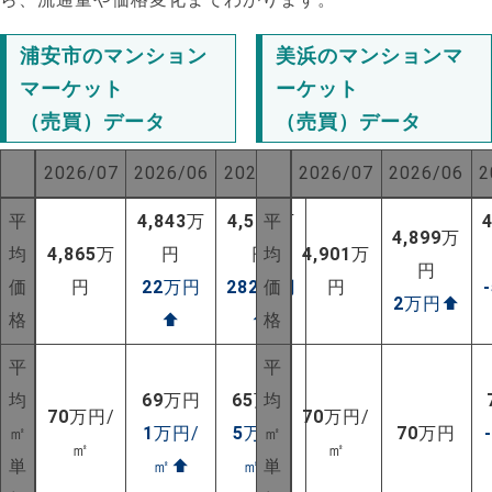
浦安市のマンション
美浜のマンションマ
マーケット
ーケット
（売買）データ
（売買）データ
2026/07
2026/06
2025/07
2026/07
2026/06
2
平
4,843
万
4,583
平
万
4,899
万
均
4,865
万
円
円
均
4,901
万
円
価
円
22
万円
282
万円
価
円
2
万円
⬆
格
⬆
⬆
格
平
平
均
69
万円
65
万円
均
NEW!
70
万円/
70
万円/
㎡
1
万円/
5
万円/
㎡
70
万円
㎡
㎡
NEW!
単
㎡
⬆
㎡
⬆
単