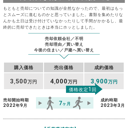
もともと売却についての知識が全然なかったので、最初はもっ
とスムーズに進むものかと思っていました。書類を集めたりな
んかも土日は受け付けていなかったりして手間がかかるし、最
終的に売却できたときは本当にホッとしました。
売却依頼会社／不明
売却理由／買い替え
今後の住まい／戸建へ買い替え
購入価格
売出価格
成約価格
3
500
4
000
3
900
,
万円
,
万円
,
万円
1
価格改定
回
売却開始時期
成約時期
7
ヶ月
2022
9
2023
3
年
月
年
月