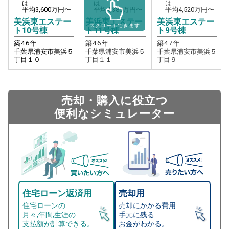
は
は
は
平均
3,600
万円〜
平均
4,380
万円〜
平均
4,520
万円〜
美浜東エステー
美浜東エステー
美浜東エステー
スクロールできます
ト10号棟
ト11号棟
ト9号棟
築
46
年
築
46
年
築
47
年
千葉県浦安市美浜５
千葉県浦安市美浜５
千葉県浦安市美浜５
丁目１０
丁目１１
丁目９
売却・購入に役立つ
便利なシミュレーター
住宅ローン返済用
売却用
住宅ローンの
売却にかかる費用
月々,年間,生涯の
手元に残る
支払額が計算できる。
お金がわかる。