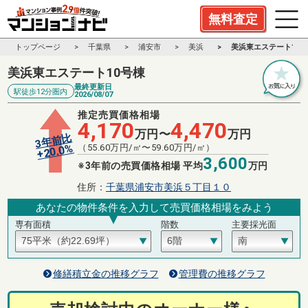
無料査定
トップページ
千葉県
浦安市
美浜
美浜東エステート10
美浜東エステート10号棟
最終更新日
駅徒歩12分圏内
2026/08/07
推定売買価格相場
4,170
4,470
万円〜
万円
3年前比
%
（
55.60
万円/㎡〜
59.60
万円/㎡）
20.0
+
3,600
※3年前の売買価格相場 平均
万円
住所：
千葉県浦安市美浜５丁目１０
あなたの物件条件を入力して売買価格相場をみよう
専有面積
階数
主要採光面
修繕積立金の推移グラフ
管理費の推移グラフ