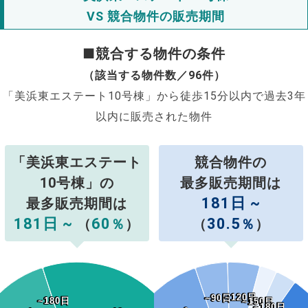
VS 競合物件の販売期間
■競合する物件の条件
（該当する物件数／96件）
「美浜東エステート10号棟」から徒歩15分以内で過去3年
以内に販売された物件
「美浜東エステート
競合物件の
10号棟」の
最多販売期間は
181日 ~
最多販売期間は
181日 ~
60
30.5
（
％
）
（
％
）
~120日
~120日
~90日
~90日
~180日
~180日
~150日
~150日
~180日
~180日