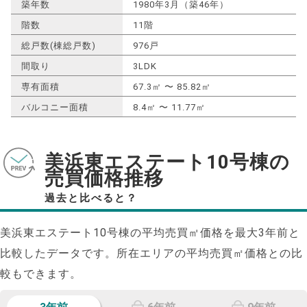
築年数
1980年3月（築46年）
階数
11階
総戸数(棟総戸数)
976戸
間取り
3LDK
専有面積
67.3㎡ 〜 85.82㎡
バルコニー面積
8.4㎡ 〜 11.77㎡
美浜東エステート10号棟の
売買価格推移
過去と比べると？
美浜東エステート10号棟の平均売買㎡価格を最大
3
年前と
比較したデータです。所在エリアの平均売買㎡価格との比
較もできます。