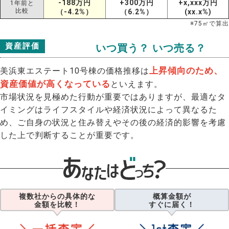
-188万円
+300万円
+x,xxx万円
1年前と
比較
（-4.2%）
（6.2%）
(xx.x%)
※
75
㎡で算出
資産評価
いつ買う？ いつ売る？
上昇傾向のため、
美浜東エステート10号棟の価格推移は
資産価値が高くなっている
といえます。
市場状況を見極めた行動が重要ではありますが、最適なタ
イミングはライフスタイルや経済状況によって異なるた
め、ご自身の状況と住み替えやその後の経済的影響を考慮
した上で判断することが重要です。
複数社からの具体的な
概算金額が
金額を比較！
すぐに届く！