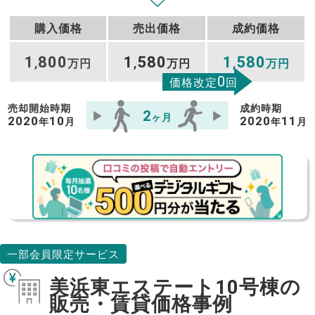
購入価格
売出価格
成約価格
1
800
1
580
1
580
,
万円
,
万円
,
万円
0
価格改定
回
売却開始時期
成約時期
2
ヶ月
2020
10
2020
11
年
月
年
月
一部会員限定サービス
美浜東エステート10号棟の
販売・賃貸価格事例