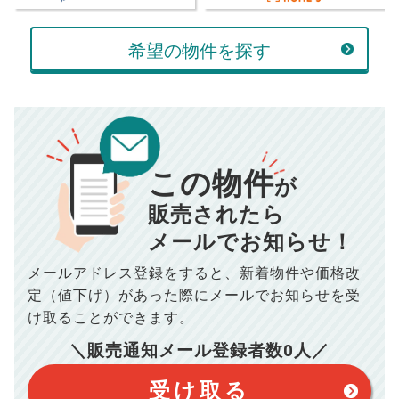
計算する
希望の物件を探す
万円
頭金
売却にかかる費用
手元に残るお金は
00
000
返済シミュレーション計算結果
万円
万円
この物件
■仲介手数料／
00
万円
が
834
毎月の支払額
■売買契約書印紙／
0
万円
円
■抵当権抹消費用／
0
万円
販売されたら
10,005
メールでお知らせ！
年間の支払額
円
※購入価格よりも売却価格が高い場合、譲渡所得税が発生する
場合がございます。詳しくは最寄りの税務署などにご確認く
ださい。
メールアドレス登録をすると、
新着物件や価格改
※シミュレーター結果はあくまでも概算であり、手残り金額を
100,050
総支払額
保証するものではございません。
円
定（値下げ）があった際に
メールでお知らせを受
※上記売却費用には、住所変更登記の費用、引っ越し費用、住
宅ローンの一括繰上返済の手数料等は含まれておりませんの
け取ることができます。
で予めご了承ください。
【注意事項】
※仲介手数料は宅地建物取引業法で定められた上限で計算して
＼販売通知メール登録者数
0
人／
おります。（物件価格×3%＋6万円＋消費税）
このシミュレーターは元利均等返済方式で試算しています。
このシミュレーターは、四捨五入にて計算しております。
このシミュレーターはお借り入れの全期間で金利が変わらない設
受け取る
定です。