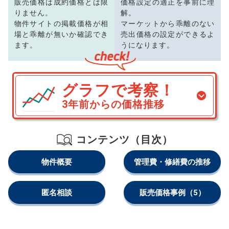
販売価格は成約価格とは限
価格設定の適正を事前に理
りません。
解。
物件サイトの掲載価格が相
マーケットから乖離のない
場と乖離が無いか確認でき
売出価格の設定ができるよ
ます。
うになります。
グラフで考察！
3年前からの価格推移
コンテンツ（目次）
物件概要
管理費・修繕費の推移
匿名相談
販売価格事例
（5）