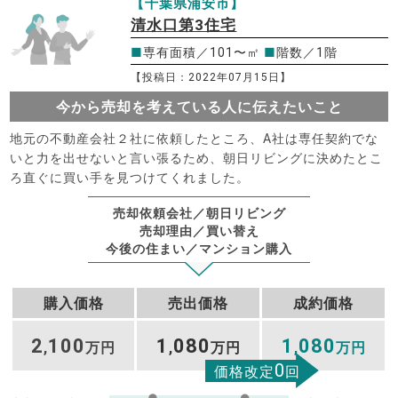
【千葉県浦安市】
清水口第3住宅
■
専有面積／101〜㎡
■
階数／1階
【投稿日：2022年07月15日】
今から売却を考えている人に伝えたいこと
地元の不動産会社２社に依頼したところ、A社は専任契約でな
いと力を出せないと言い張るため、朝日リビングに決めたとこ
ろ直ぐに買い手を見つけてくれました。
売却依頼会社／朝日リビング
売却理由／買い替え
今後の住まい／マンション購入
購入価格
売出価格
成約価格
2
100
1
080
1
080
,
万円
,
万円
,
万円
0
価格改定
回