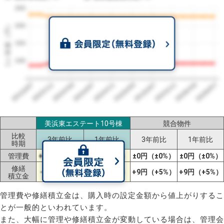
250
1㎡単価（円）
200
150
100
2023/07
2026/07
2026/03
2025/11
2025/07
2025/03
2024/11
2024/07
2024/03
2023/11
美浜東エステート10号棟
競合物件
比較
3年前比
1年前比
3年前比
1年前比
時期
管理費
+6円（+7%）
±0円（±0%）
±0円（±0%）
±0円（±0%）
修繕
-6円（-3%）
±0円（±0%）
+9円（+5%）
+9円（+5%）
積立金
管理費や修繕積立金は、購入時の設定金額から値上がりするこ
とが一般的といわれています。
また、大幅に管理や修繕積立金が変動している場合は、管理会