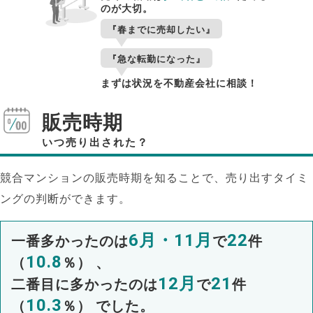
のが大切。
『春までに売却したい』
『急な転勤になった』
まずは状況を不動産会社に相談！
販売時期
いつ売り出された？
競合マンションの販売時期を知ることで、売り出すタイミ
ングの判断ができます。
6月・11月
22
一番多かったのは
で
件
10.8
（
％） 、
12月
21
二番目に多かったのは
で
件
10.3
（
％） でした。