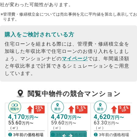
社が変わった可能性があります。
※管理費・修繕積立金については売出事例を元に平均値を算出し表示してお
ります。
購入をご検討されている方
住宅ローンを組まれる際には、管理費・修繕積立金を
加味した年収比率で住宅ローンのお借り入れをしまし
ょう。
マンションナビの
マイページ
では、年間返済額
と年収比率まで計算できるシミュレーションをご用意
しています。
閲覧中物件の競合マンション
20
%
5.5
%
5.4
%
UP
UP
UP
4,170
4,470
4,620
万円〜
万円〜
万円〜
55.60
59.60
63.30
万円〜
万円〜
万円〜
（㎡）
（㎡）
（㎡）
3年前の価格相場
3年前の価格相場
3年前の価格相場