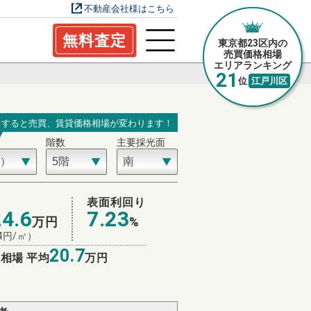
不動産会社様はこちら
無料査定
東京都23区内の
売買価格相場
エリアランキング
21
位
江戸川区
力すると売買、賃貸価格相場が変わります！
階数
主要採光面
場
表面利回り
24.6
7.23
万円
%
4
円/㎡）
20.7
相場 平均
万円