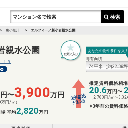
検索
東小松川
エルフィーノ新小岩親水公園
岩親水公園
あなたの物件条件を入
専有面積
－１３
推定賃料価格相
3,900
20.6
万円〜
万円〜
万円
3年前比
（
2,783
円/㎡〜
3,32
%
9.3
+
0
万円/㎡）
※3年前の賃料価格
2,820
場 平均
万円