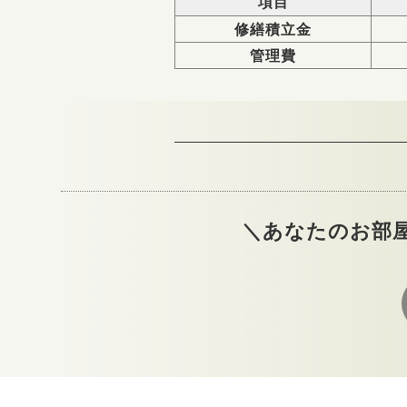
項目
修繕積立金
管理費
＼あなたのお部