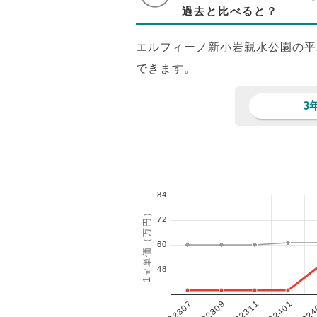
過去と比べると？
エルフィーノ新小岩親水公園の平
できます。
3
84
1㎡単価（万円）
72
60
48
202401
202307
202311
2024
202309