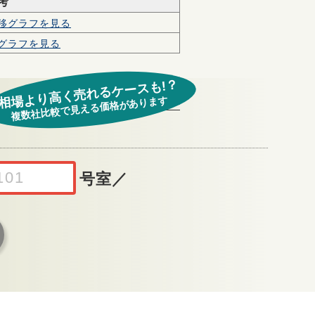
考
移グラフを見る
グラフを見る
相場より高く売れるケースも!？
複数社比較で見える価格があります
号室
／