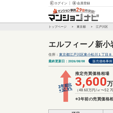
ログイン
会員登録
トップページ
東京都
江戸川区
エルフィーノ新小
住所：
東京都江戸川区東小松川１丁目８
最終更新日：
2026/08/08
販売価格事例
推定売買価格相場
3,600
3年前比
%
32.9
+
（
48.60
万円/㎡〜
52.7
※3年前の売買価格相