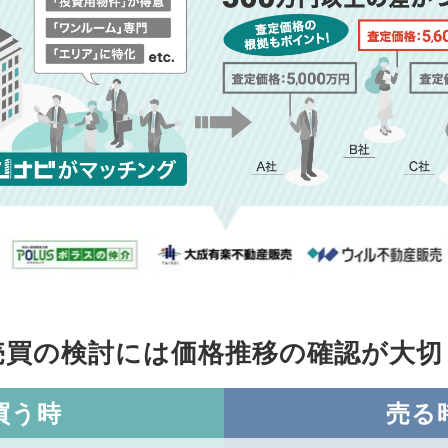
売買の検討には価格推移の
確認が大切
買う時
売る