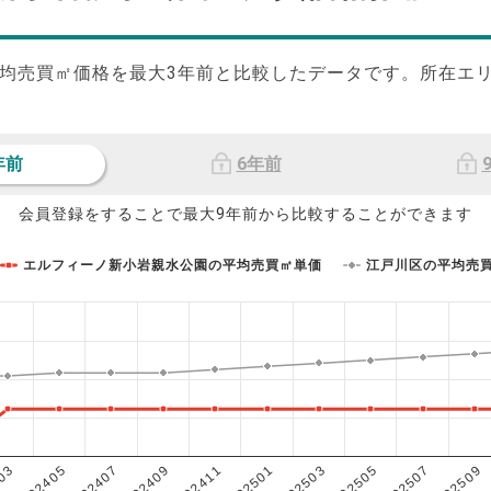
均売買㎡価格を最大
3
年前と比較したデータです。所在エ
年前
6年前
会員登録をすることで最大9年前から比較することができます
エルフィーノ新小岩親水公園の平均売買㎡単価
江戸川区の平均売
202503
202405
202507
202409
202501
03
202505
202407
202509
202411