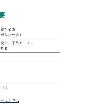
要
岩親水公園
小岩親水公園）
小松川１丁目８－１３
で見る
ート）
グラフを見る