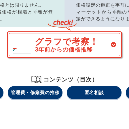
格とは限りません。
価格設定の適正を事前
載価格が相場と乖離が無
マーケットから乖離の
。
定ができるようになり
グラフで考察！
3年前からの価格推移
コンテンツ（目次）
管理費・修繕費の推移
匿名相談