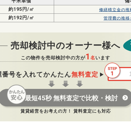
平米単価
備
約195円/㎡
修繕積立金の
推
約192円/㎡
管理費の
推移
売却検討中のオーナー様へ
1
この物件を売却検討中の方が
名
います
屋番号を入れてかんたん
無料査定
最短45秒 無料査定で比較・検討
賃貸経営をお考えの方！ 賃料査定にも対応