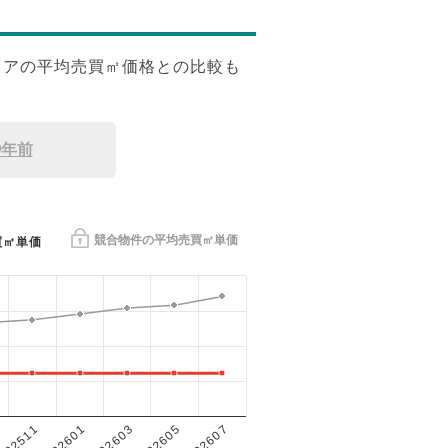
リアの平均売買㎡価格との比較も
9年前
競合物件の平均売買㎡単価
買㎡単価
202601
202605
202511
202603
202607