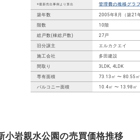
管理費の推移グラ
※最新売出事例より算出
築年数
2005年8月（築21
階数
10階
総戸数(棟総戸数)
27戸
旧分譲主
エルカクエイ
施工会社
多田建設
間取り
3LDK, 4LDK
専有面積
73.13㎡ 〜 80.55
バルコニー面積
10.4㎡ 〜 13.98㎡
新小岩親水公園の
売買価格推移