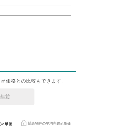
買㎡価格との比較もできます。
9年前
競合物件の平均売買㎡単価
買㎡単価