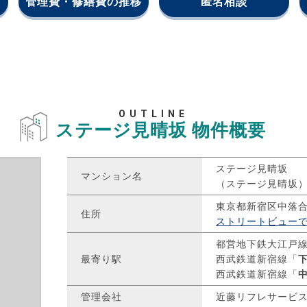
管理費・修繕費の推移
匿名相談
OUTLINE
ステージ見晴坂
物件概要
ステージ見晴坂
マンション名
（ステージ見晴坂
東京都新宿区中落
住所
ストリートビュー
都営地下鉄大江戸
最寄り駅
西武鉄道新宿線「
西武鉄道新宿線「
管理会社
近藤リフレサービ