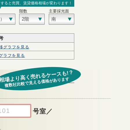
力すると売買、賃貸価格相場が変わります！
階数
主要採光面
考
移グラフを見る
グラフを見る
相場より高く売れるケースも!？
複数社比較で見える価格があります
号室
／