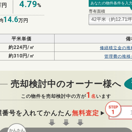
4.79
あなたの物件条件を入
万円
%
専有面積
14.6
均
万円
平米単価
備
約224円/㎡
修繕積立金の
推
約310円/㎡
管理費の
推移
売却検討中のオーナー様へ
1
この物件を売却検討中の方が
名
います
屋番号を入れてかんたん
無料査定