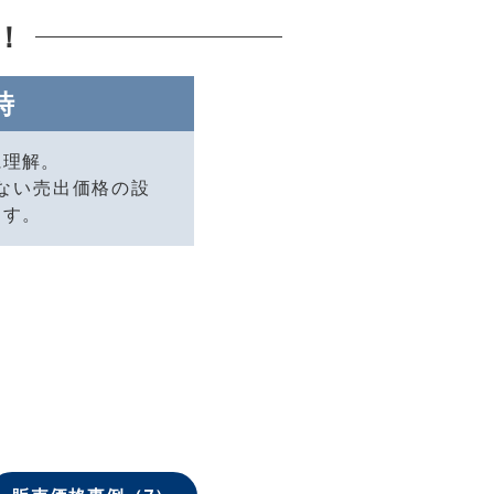
！
時
に理解。
ない売出価格の設
ます。