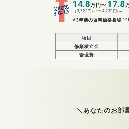
14.8
17.8
万円〜
3年前比
%
（
3,523
円/㎡〜
4,238
円/㎡）
12.1
+
※3年前の賃料価格相場 平
項目
修繕積立金
管理費
＼あなたのお部