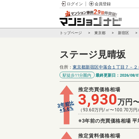
ログイン
会員登録
トップページ
東京都
新宿区
ステージ見晴坂
住所：
東京都新宿区中落合１丁目７－２
駅徒歩11分圏内
最終更新日：
2026/08/0
推定売買価格相場
3,930
万円
3年前比
%
5.6
+
（
93.60
万円/㎡〜
100.70
万円
※3年前の売買価格相場 平
推定賃料価格相場