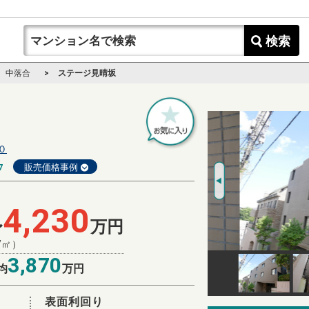
検索
中落合
ステージ見晴坂
０
7
販売価格事例
4,230
〜
万円
/㎡）
3,870
均
万円
表面利回り