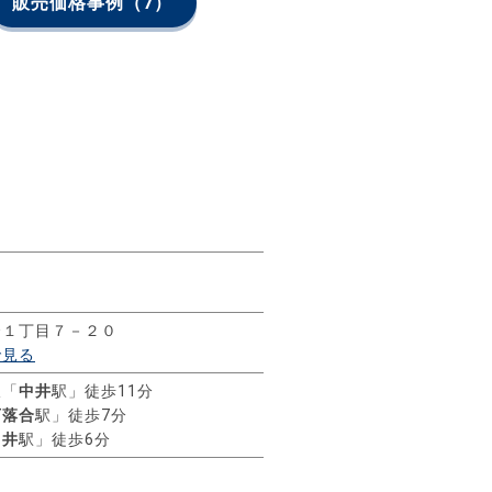
販売価格事例
（7）
）
合１丁目７－２０
で見る
線「
中井
駅」徒歩11分
下落合
駅」徒歩7分
中井
駅」徒歩6分
ス