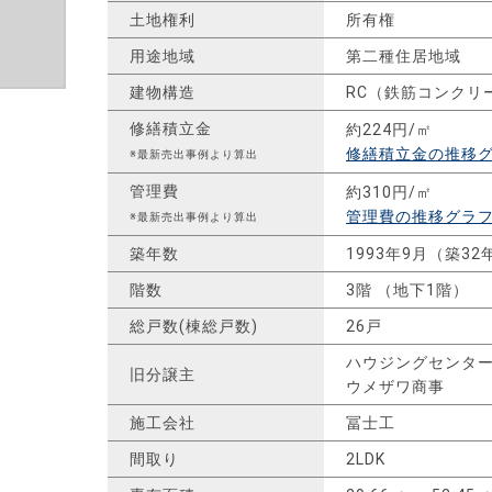
土地権利
所有権
用途地域
第二種住居地域
建物構造
RC（鉄筋コンクリ
修繕積立金
約224円/㎡
修繕積立金の推移
※最新売出事例より算出
管理費
約310円/㎡
管理費の推移グラ
※最新売出事例より算出
築年数
1993年9月（築32
階数
3階 （地下1階）
総戸数(棟総戸数)
26戸
ハウジングセンタ
旧分譲主
ウメザワ商事
施工会社
冨士工
間取り
2LDK