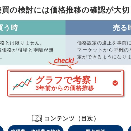
売買の検討には価格推移の
確認が大切
買う時
売る
格とは限りません。
価格設定の適正を事前
載価格が相場と乖離が無
マーケットから乖離の
。
定ができるようになり
グラフで考察！
3年前からの価格推移
コンテンツ（目次）