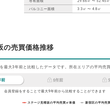
専有面積
29.66㎡ 〜 52.45㎡
バルコニー面積
3.3㎡ 〜 4.8㎡
坂の
売買価格推移
を最大
3
年前と比較したデータです。所在エリアの平均売
年前
6年前
会員登録をすることで最大9年前から比較することができます
ステージ見晴坂の平均売買㎡単価
新宿区の平均売