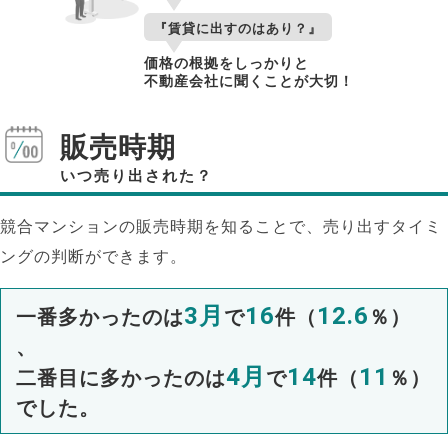
『賃貸に出すのはあり？』
価格の根拠をしっかりと
不動産会社に聞くことが大切！
販売時期
いつ売り出された？
競合マンションの販売時期を知ることで、売り出すタイミ
ングの判断ができます。
3月
16
12.6
一番多かったのは
で
件（
％）
、
4月
14
11
二番目に多かったのは
で
件（
％）
でした。