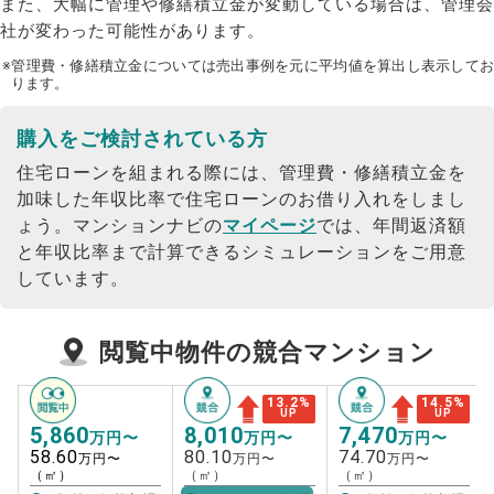
また、大幅に管理や修繕積立金が変動している場合は、管理会
社が変わった可能性があります。
※管理費・修繕積立金については売出事例を元に平均値を算出し表示してお
ります。
購入をご検討されている方
住宅ローンを組まれる際には、管理費・修繕積立金を
加味した年収比率で住宅ローンのお借り入れをしまし
ょう。
マンションナビの
マイページ
では、年間返済額
と年収比率まで計算できるシミュレーションをご用意
しています。
閲覧中物件の競合マンション
13.2
%
14.5
%
UP
UP
5,860
8,010
7,470
万円〜
万円〜
万円〜
58.60
80.10
74.70
万円〜
万円〜
万円〜
（㎡）
（㎡）
（㎡）