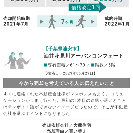
1
価格改定
回
売却開始時期
成約時期
7
ヶ月
2021
7
2022
1
年
月
年
月
【千葉県浦安市】
油井花見川アーバンコンフォート
■
専有面積／61〜70㎡
■
階数／5階
【投稿日：2023年06月29日】
今から売却を考えている人に伝えたいこと
すぐに連絡くれた不動産会社様がレスポンスもよく、コミュニ
ケーションがうまく行った。最初の1本目の連絡が遅いところ
はテンポよく話ができないイメージだったので、そこが不動産
会社を選ぶポイントになりました。
売却依頼会社／大蔵住宅
売却理由／買い替え