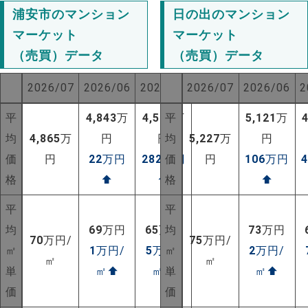
浦安市のマンション
日の出のマンション
マーケット
マーケット
（売買）データ
（売買）データ
2026/07
2026/06
2025/07
2026/07
2026/06
2
平
4,843
万
4,583
平
万
5,121
万
均
4,865
万
円
円
均
5,227
万
円
価
円
22
万円
282
万円
価
円
106
万円
格
⬆
⬆
格
⬆
平
平
均
69
万円
65
万円
均
73
万円
70
万円/
75
万円/
㎡
1
万円/
5
万円/
㎡
2
万円/
㎡
㎡
単
㎡
⬆
㎡
⬆
単
㎡
⬆
価
価