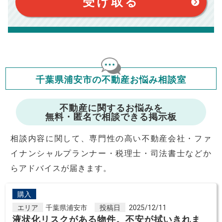
受け取る
定です。
このシミュレーターでの結果は、お借り入れを保証するものでは
ありません。
このシミュレーターをご利用された方の、いかなる損害について
も当社は一切責任を負いませんので、ご了承ください。
住宅ローンの種類によって、年収負担率は異なります。一般的に
年収の20～25%以内が年間のローン返済額の割合とされており
ますが、お借り入れの際に各金融機関にご相談ください。
会員マイページでは
千葉県浦安市の不動産お悩み相談室
修繕費・管理費の計算もできます
不動産に関するお悩みを
無料・匿名で相談できる掲示板
相談内容に関して、専門性の高い不動産会社・ファ
イナンシャルプランナー・税理士・司法書士などか
らアドバイスが届きます。
購入
エリア
千葉県浦安市
投稿日
2025/12/11
液状化リスクがある物件。不安が拭いきれま