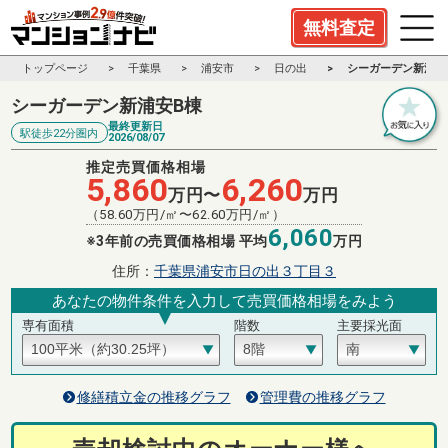
無料査定
トップページ
千葉県
浦安市
日の出
シーガーデン新浦安
シーガーデン新浦安B棟
最終更新日
駅徒歩22分圏内
2026/08/07
推定売買価格相場
5,860
6,260
万円〜
万円
（
58.60
万円/㎡〜
62.60
万円/㎡）
6,060
※3年前の売買価格相場 平均
万円
住所：
千葉県浦安市日の出３丁目３
あなたの物件条件を入力して売買価格相場をみよう
専有面積
階数
主要採光面
修繕積立金の推移グラフ
管理費の推移グラフ