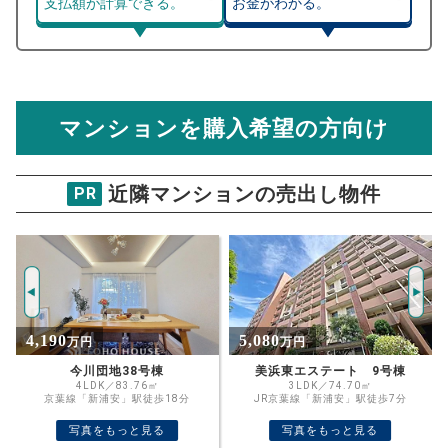
支払額が計算できる。
お金がわかる。
マンション売却シミュレーター
総支払額シミュレーション
住宅ローンの月々、年間、生涯の支払額が
マンション売却シミュレーターでは、売却価格と残債額
計算できます。
から
売却にかかる諸経費が自動で算出され、手元に残る
金額がわかります。
マンションを購入希望の方向け
万円
売却価格 参考値
購入希望
物件価格
近隣マンションの売出し物件
PR
シーガーデン新浦安B棟
試算条件 100㎡・8階
年
ご希望の
5757
返済期間
推定売却価格：
万円
%
5,080
4,790
万円
万円
住宅ローン
資金計画のために査定額や希望売却価
金利
美浜東エステート 9号棟
レクセルガーデン浦安
格を入力して活用するのもおすすめ◎
3LDK／74.70㎡
3LDK／71.64㎡
JR京葉線「新浦安」駅徒歩7分
東京地下鉄東西線「浦安」駅徒歩18分
売却価格
残債
万円
写真をもっと見る
写真をもっと見る
ボーナス