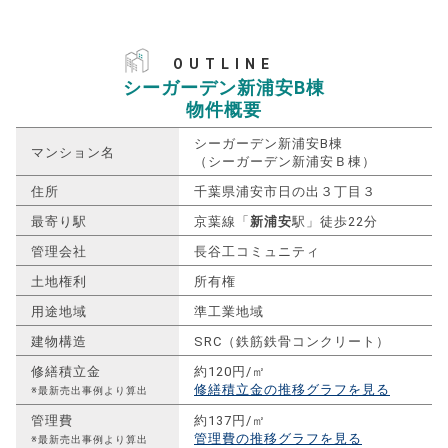
OUTLINE
シーガーデン新浦安B棟
物件概要
シーガーデン新浦安B棟
マンション名
（シーガーデン新浦安Ｂ棟）
住所
千葉県浦安市日の出３丁目３
最寄り駅
京葉線「
新浦安
駅」徒歩22分
管理会社
長谷工コミュニティ
土地権利
所有権
用途地域
準工業地域
建物構造
SRC（鉄筋鉄骨コンクリート）
修繕積立金
約120円/㎡
修繕積立金の推移グラフを見る
※最新売出事例より算出
管理費
約137円/㎡
管理費の推移グラフを見る
※最新売出事例より算出