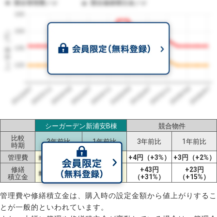
競合管理費／㎡
競合修繕積立金／㎡
165
1㎡単価（円）
150
135
120
2023/07
2026/07
2026/03
2025/11
2025/07
2025/03
2024/11
2024/07
2024/03
2023/11
シーガーデン新浦安B棟
競合物件
比較
3年前比
1年前比
3年前比
1年前比
時期
管理費
±0円（±0%）
-5円（-4%）
+4円（+3%）
+3円（+2%）
修繕
+43円
+23円
±0円（±0%）
-4円（-3%）
積立金
（+31%）
（+15%）
管理費や修繕積立金は、購入時の設定金額から値上がりするこ
とが一般的といわれています。