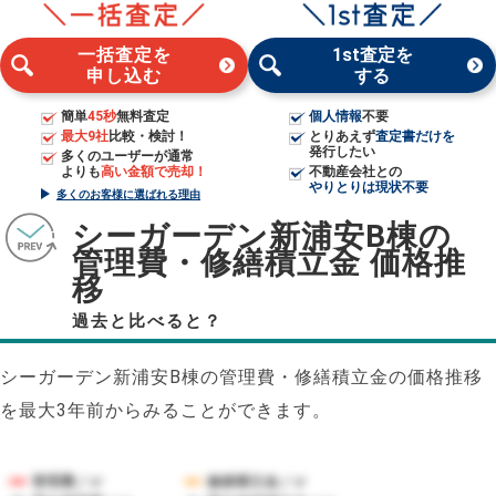
一括査定を
1st査定を
申し込む
する
簡単
45秒
無料査定
個人情報
不要
最大9社
比較・検討！
とりあえず
査定書だけを
発行したい
多くのユーザーが通常
よりも
高い金額で売却！
不動産会社との
やりとりは現状不要
多くのお客様に選ばれる理由
シーガーデン新浦安B棟の
管理費・修繕積立金 価格推
移
過去と比べると？
シーガーデン新浦安B棟の管理費・修繕積立金の価格推移
を最大3年前からみることができます。
管理費／㎡
修繕積立金／㎡