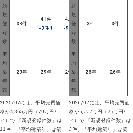
新
新
規
規
41
件
42
件
登
33
件
登
3
件
3
件
-8
件
⬇
-9
件
⬇
録
録
数
数
平
平
均
均
築
29
年
29
年
29
年
築
26
年
26
年
年
年
数
数
2026/07には、平均売買価
2026/07には、平均売買価
格が4,865万円（70万円/
格が5,227万円（75万円/
㎡）で
『新規登録件数』は
㎡）で
『新規登録件数』は
33件、『平均建築年』は築
3件、『平均建築年』は築