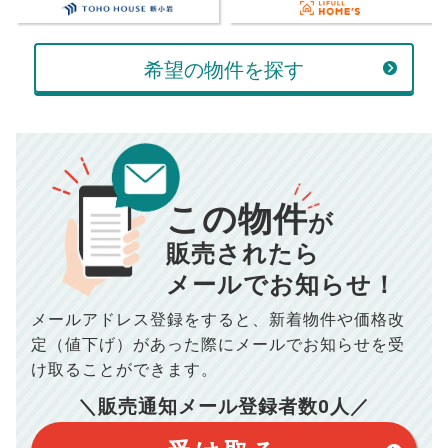
万円
万円
返済金額
計算する
希望の物件を探す
万円
頭金
売却にかかる費用
手元に残るお金は
00
000
返済シミュレーション計算結果
万円
万円
この物件
■仲介手数料／
00
万円
が
834
毎月の支払額
■売買契約書印紙／
0
万円
円
■抵当権抹消費用／
0
万円
販売されたら
10,005
メールでお知らせ！
年間の支払額
円
※購入価格よりも売却価格が高い場合、譲渡所得税が発生する
場合がございます。詳しくは最寄りの税務署などにご確認く
ださい。
メールアドレス登録をすると、
新着物件や価格改
※シミュレーター結果はあくまでも概算であり、手残り金額を
100,050
総支払額
保証するものではございません。
円
定（値下げ）があった際に
メールでお知らせを受
※上記売却費用には、住所変更登記の費用、引っ越し費用、住
宅ローンの一括繰上返済の手数料等は含まれておりませんの
け取ることができます。
で予めご了承ください。
【注意事項】
※仲介手数料は宅地建物取引業法で定められた上限で計算して
＼販売通知メール登録者数
0
人／
おります。（物件価格×3%＋6万円＋消費税）
このシミュレーターは元利均等返済方式で試算しています。
このシミュレーターは、四捨五入にて計算しております。
このシミュレーターはお借り入れの全期間で金利が変わらない設