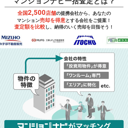
マンションナビ一括査定とは？
2,500
全国
店舗
の提携会社から、あなたの
売却を得意
マンション
とする会社をご提案！
査定額を比較
し、納得のいく売却を目指そう！