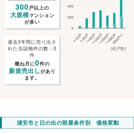
300
400
戸以上の
大規模
マンション
200
が多い
0
〜10戸
〜30戸
〜50戸
〜100戸
〜200戸
〜300戸
300戸〜
過去3年間に売り出さ
れた当該物件の数：0
(総戸数)
件
0
概ね月に
件の
新規売出し
があり
ます。
NEW!
浦安市と日の出の部屋条件別 価格変動
NEW!