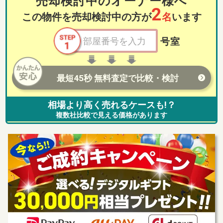
売却検討中のオーナー様へ
2
この物件を売却検討中の方が
名
います
号室
最短45秒 無料査定で比較・検討
相場より高く売れるケースも!？
複数社比較で見える価格があります