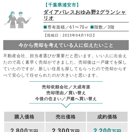
【千葉県浦安市】
ダイアパレスおゆみ野2グランシャ
リオ
■
専有面積／61〜70㎡
■
階数／3階
【投稿日：2023年04月19日】
今から売却を考えている人に伝えたいこと
不動産会社、担当者選びが重要だと思います。いい人に出会え
たので高く素早く売却ができました。売却後は一戸建てを探し
ていたのですが、新しい住居も探してもらったので売却からす
べて安心して任せられたのが大きいと思います。
売却依頼会社／大成有楽
売却理由／買い替え
今後の住まい／戸建へ買い替え
購入価格
売出価格
成約価格
2
800
2
300
2
200
,
万円
,
万円
,
万円