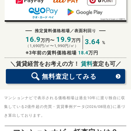
推定賃料価格相場／表面利回り
16.9
19.9
万円〜
万円
3.64
%
（
1,690
円/㎡〜
1,990
円/㎡）
※3年前の賃料価格相場
18.4
万円
無料査定
スタート！
＼賃貸経営をお考えの方！
賃料
査定も可／
無料査定
してみる
マンションナビで表示される価格相場は過去10年に渡り独自に収
集している2億件超の売買・賃貸事例データ(2026/08現在)に基づ
き算出しております。