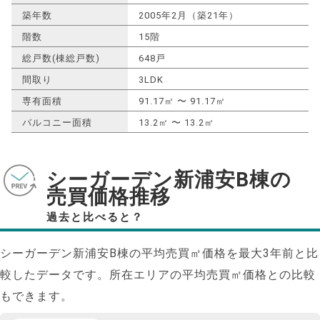
築年数
2005年2月（築21年）
階数
15階
総戸数(棟総戸数)
648戸
間取り
3LDK
専有面積
91.17㎡ 〜 91.17㎡
バルコニー面積
13.2㎡ 〜 13.2㎡
シーガーデン新浦安B棟の
売買価格推移
過去と比べると？
シーガーデン新浦安B棟の平均売買㎡価格を最大
3
年前と比
較したデータです。所在エリアの平均売買㎡価格との比較
もできます。