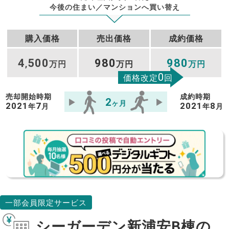
今後の住まい／マンションへ買い替え
購入価格
売出価格
成約価格
4
500
980
980
,
万円
万円
万円
0
価格改定
回
売却開始時期
成約時期
2
ヶ月
2021
7
2021
8
年
月
年
月
一部会員限定サービス
シーガーデン新浦安B棟の