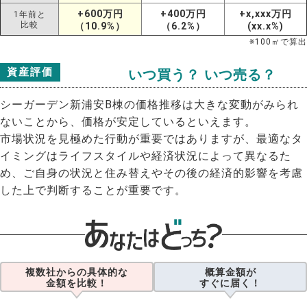
+600万円
+400万円
+x,xxx万円
1年前と
比較
（10.9%）
（6.2%）
(xx.x%)
※
100
㎡で算出
資産評価
いつ買う？ いつ売る？
シーガーデン新浦安B棟の価格推移は大きな変動がみられ
ないことから、価格が安定しているといえます。
市場状況を見極めた行動が重要ではありますが、最適なタ
イミングはライフスタイルや経済状況によって異なるた
め、ご自身の状況と住み替えやその後の経済的影響を考慮
した上で判断することが重要です。
複数社からの具体的な
概算金額が
金額を比較！
すぐに届く！