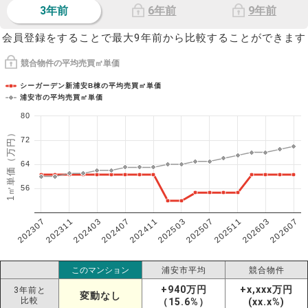
3年前
6年前
9年前
会員登録をすることで最大9年前から比較することができます
競合物件の平均売買㎡単価
シーガーデン新浦安B棟の平均売買㎡単価
浦安市の平均売買㎡単価
80
1㎡単価（万円）
72
64
56
202307
202607
202603
202511
202507
202503
202411
202407
202403
202311
このマンション
浦安市平均
競合物件
+940万円
+x,xxx万円
3年前と
変動なし
比較
（15.6%）
(xx.x%)