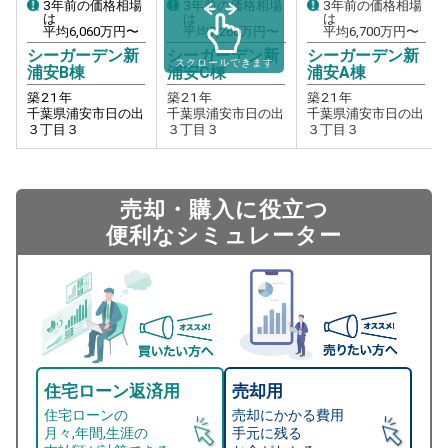
3年前の価格相場
3年前の価格相場
3年前の価格相場
は
は
は
平均
6,060
万円〜
平均
7,260
万円〜
平均
6,700
万円〜
シーガーデン新
シーガーデン新
シーガーデン新
スクロールできます
浦安B棟
浦安C棟
浦安A棟
築
21
年
築
21
年
築
21
年
千葉県浦安市日の出
千葉県浦安市日の出
千葉県浦安市日の出
３丁目３
３丁目３
３丁目３
売却・購入に役立つ
便利なシミュレーター
住宅ローン返済用
売却用
住宅ローンの
売却にかかる費用
月々,年間,生涯の
手元に残る