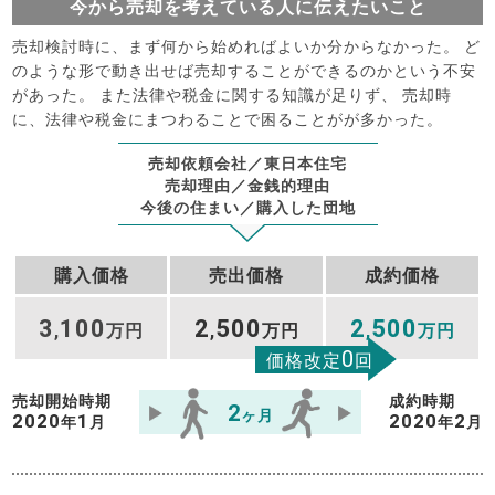
今から売却を考えている人に伝えたいこと
売却検討時に、まず何から始めればよいか分からなかった。 ど
のような形で動き出せば売却することができるのかという不安
があった。 また法律や税金に関する知識が足りず、 売却時
に、法律や税金にまつわることで困ることがが多かった。
売却依頼会社／東日本住宅
売却理由／金銭的理由
今後の住まい／購入した団地
購入価格
売出価格
成約価格
3
100
2
500
2
500
,
万円
,
万円
,
万円
0
価格改定
回
売却開始時期
成約時期
2
ヶ月
2020
1
2020
2
年
月
年
月