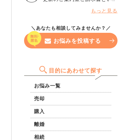
るのですが、指数だけで判断さ
来の価格推移についてアドバイ
の為一時的に収入が減ります
書類が届きました。 更新後の
れることもありますか？ もし
スをいただきたくご連絡しまし
もっと見る
が、育休後は正社員で復帰予定
賃料は据置で管理費2500円
今から改善できるなら、半年待
た。 以下の点についてご意見
です。 変動金利で組もうと思
→7500円の5000円値上げとの
つべきなのか、それともこのま
を伺えますでしょうか： 今後
っていますが、色んな人の意見
＼あなたも相談してみませんか？／
ことでした。理由としては、主
ま申し込んでみても大丈夫なの
10年間で売却した場合、価格
を聞きたいです。 無理のない
に物価高や人件費光熱費などの
か…。 専門家の方の率直な意見
の上昇・下落の可能性 購入価
お悩みを投稿する
範囲で組みたいのですが、希望
上昇のため、現在の状態を維持
を聞きたいです。
格（7,900万円）は現在の相場
の物件がどこも1億円前後のた
することが困難なためとのこと
として妥当かどうか 建物およ
め、悩んでいます。
でした。 設備(管理人常駐なし
び18階住戸（67㎡）としての
エレベーターなしオートロック
資産価値や管理状態についての
目的にあわせて探す
なし) 緊急の際になかなか電話
評価 投資目的として見た場合
が繋がらない。 清掃は1〜2週
のメリット・リスク 長期的な
お悩み一覧
に1度くらい。 現在の管理状況
資産形成の観点から、専門的な
や設備をふまえ、これを新規設
売却
ご意見をいただけると幸いで
備導入や改善ではなく維持する
す。 どうぞよろしくお願いい
購入
ためのものとしたときに妥当な
たします。
金額だとは思えず納得できませ
離婚
ん。 電話で一度新しい設備を
導入する予定があるのか、それ
相続