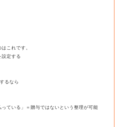
のはこれです。
を設定する
担するなら
払っている」＝贈与ではないという整理が可能