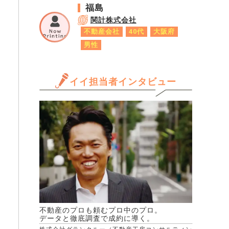
月前までに甲に対して本契約の
福島
賃料等変更、解約について何ら
関計株式会社
かの申し出がない場合には本契
不動産会社
40代
大阪府
約は賃料等同一条件にて2年更
男性
新されることとする。 と記載
があるので、あらためて上記記
載のなぜ納得できないのかにつ
イイ担当者インタビュー
いての話を含め再度協議を申し
出ようと思うのですが、その申
し出により契約更新を拒否され
る可能性はあるのでしょうか。
また、このまま合意できず合意
書に署名をしない場合、②のよ
うに現在と同一賃料にて更新は
可能になるということなのでし
ょうか。
不動産のプロも頼むプロ中のプロ。
データと徹底調査で成約に導く。