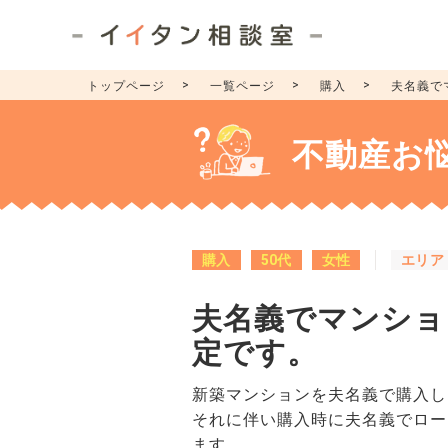
トップページ
一覧ページ
購入
夫名義で
不動産お
購入
50代
女性
エリア
夫名義でマンショ
定です。
新築マンションを夫名義で購入し
それに伴い購入時に夫名義でロー
ます。