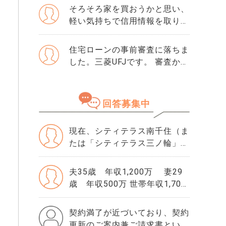
が、一般媒介と専任媒介で迷っ
そろそろ家を買おうかと思い、
ています。 窓口は多い方が買
軽い気持ちで信用情報を取り寄
主が見つかりそうだと思うので
せました。 そこで初めて「ク
すが、友人には専任をおすすめ
レジットガイダンス指数」とい
住宅ローンの事前審査に落ちま
されました。それぞれメリット
う数字を見て、自分が500だと
した。三菱UFJです。 審査から
デメリットがあれば教えてくだ
知りました。 正直、この数字
落ちた理由は分かりません。
さい。
が良いのか悪いのかも分かりま
・勤続年数10年 ・年収600万
せん。 ただ、ネットで「住宅
・購入物件価格は4500万で、
回答募集中
ローンはスコアが重要」と読ん
頭金1000万です。 ・滞納歴な
でから、急に不安になりまし
どもありません 落ちた理由を
た。 思い当たるのは、数年前
現在、シティテラス南千住（ま
ちゃんと確認してから、次の審
にクレジットカードの引き落と
たは「シティテラス三ノ輪」）
査に申し込んだ方がいいです
しが1回だけ遅れたことくらい
の18階、約67㎡の住戸の購入
か？ 他にりそな銀行かSBI新生
です。 ローンやリボ払いもあ
を検討しています。価格は約
銀行で考えています。 この2つ
夫35歳 年収1,200万 妻29
りませんし、借入はほぼゼロで
7,900万円です。 自己居住も視
の銀行の審査基準や違いなど
歳 年収500万 世帯年収1,700
す。それでも500という数字は
野に入っていますが、将来的に
も、情報が欲しいです。
万円で、1億円の物件は無理が
厳しいでしょうか。 年収や勤
は投資目的（10年後の売却）
あるでしょうか。 頭金は500万
契約満了が近づいており、契約
続年数には問題ないと思ってい
も検討しており、資産価値や将
円入れられます。妻は今妊娠中
更新のご案内兼ご請求書という