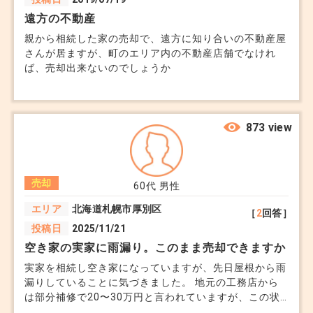
(個人単位で受けてもらえるのか)わかりません。このよ
遠方の不動産
うな個人の相談を受けてくれる窓口はありますでしょう
親から相続した家の売却で、遠方に知り合いの不動産屋
か。
さんが居ますが、町のエリア内の不動産店舗でなけれ
ば、売却出来ないのでしょうか
873 view
売却
60代
男性
エリア
北海道札幌市厚別区
［
2
回答］
投稿日
2025/11/21
空き家の実家に雨漏り。このまま売却できますか
実家を相続し空き家になっていますが、先日屋根から雨
漏りしていることに気づきました。 地元の工務店から
は部分補修で20〜30万円と言われていますが、この状
態で売りに出して良いのか悩んでいます。 遠方のため