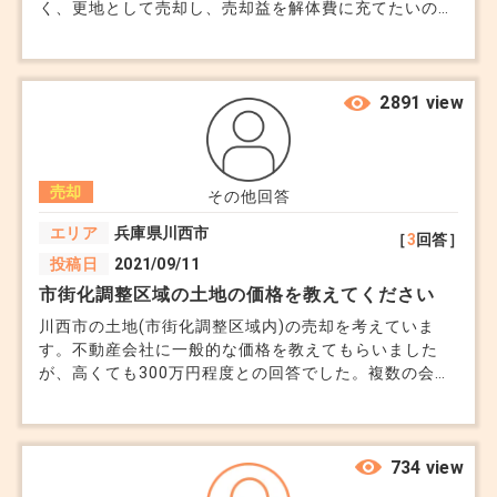
く、更地として売却し、売却益を解体費に充てたいので
すが、上乗せして売却は可能でしょうか。
2891 view
売却
その他回答
エリア
兵庫県川西市
［
3
回答］
投稿日
2021/09/11
市街化調整区域の土地の価格を教えてください
川西市の土地(市街化調整区域内)の売却を考えていま
す。不動産会社に一般的な価格を教えてもらいました
が、高くても300万円程度との回答でした。複数の会社
が同程度の回答のため、一般的な価格としては妥当 だ
と思います。 ただ、現在土地を貸しており年150万円の
借地収入があります。借地契約がずっと将来も続くかは
わかりませんが。 こういう場合、土地の価値を査定す
734 view
る方法 あるいは参考になる事例があればお教えくださ