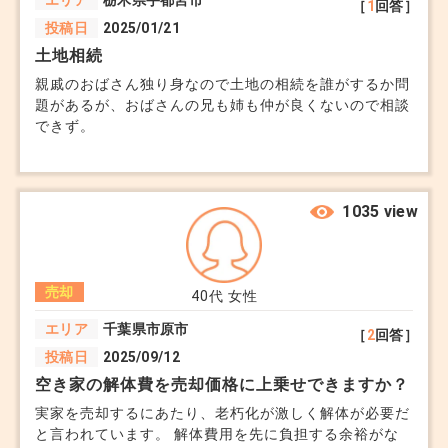
エリア
栃木県宇都宮市
［
1
回答］
投稿日
2025/01/21
土地相続
親戚のおばさん独り身なので土地の相続を誰がするか問
題があるが、おばさんの兄も姉も仲が良くないので相談
できず。
1035 view
売却
40代
女性
エリア
千葉県市原市
［
2
回答］
投稿日
2025/09/12
空き家の解体費を売却価格に上乗せできますか？
実家を売却するにあたり、老朽化が激しく解体が必要だ
と言われています。 解体費用を先に負担する余裕がな