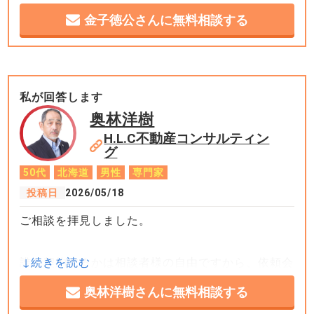
金子徳公さんに無料相談する
私が回答します
奥林洋樹
H.L.C不動産コンサルティン
グ
50代
北海道
男性
専門家
投稿日
2026/05/18
ご相談を拝見しました。
誰と契約するかは相談者様の自由ですから、依頼会
社に意向を伝えること自体は何ら問題もありませ
奥林洋樹さんに無料相談する
ん。ですが、買付証明が差し入れられるなど具体的