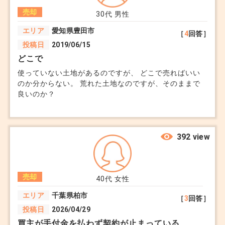
で売却できるのか？しばらく様子を見たほうがいいので
売却
しょうか？相談させてください。
30代
男性
エリア
愛知県豊田市
［
4
回答］
投稿日
2019/06/15
どこで
使っていない土地があるのですが、 どこで売ればいい
のか分からない。 荒れた土地なのですが、そのままで
良いのか？
392 view
売却
40代
女性
エリア
千葉県柏市
［
3
回答］
投稿日
2026/04/29
買主が手付金を払わず契約が止まっている