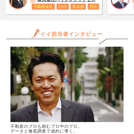
あり
点で不安です。 何かあった
不動産会社
50代
東京都
男性
ロで
ときのための保証はできるだ
数字
け入っているつもりです。
年収
本審査結果待ちのため、この
と思
イイ担当者インタビュー
ようなマイナスな思考になっ
だけ
てしまっているだけかもしれ
ます
ませんが、大丈夫なのか… 確
きる
認するべき箇所や保証など、
か、
アドバイスをください。
んで
専門
きた
不動産のプロも頼むプロ中のプロ。
データと徹底調査で成約に導く。