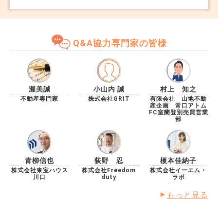
介担当から、「近隣トラブルを気にしている方がいた」
と聞きました。 実は、隣家の方がかなり癖のある方
で、以前から道路上で怒鳴っている姿などを見かけるこ
とがありました。 こちらに直接被害はありませんでし
Q&A協力専門家の皆様
たが、近所では少し有名です。 内見時にたまたま遭遇
した方もいたらしく、それ以降、話がまとまりません。
家そのものではなく、隣家のせいで売れなくなっている
感じがあります。 担当者からは値下げも提案されてい
ますが、自分としては建物や立地の問題ではないのに価
渥美誠
小山内 誠
村上 知之
格を下げることに納得しきれていません。 値下げを回
不動産専門家
株式会社GRIT
有限会社 山地不動
産企画 常口アトム
避する方法はないでしょうか...
FC室蘭登別売買営業
部
青柳信也
荻野 忍
榎本佳納子
株式会社東宝ハウス
株式会社Freedom
株式会社イーエム・
川口
duty
ラボ
もっと見る