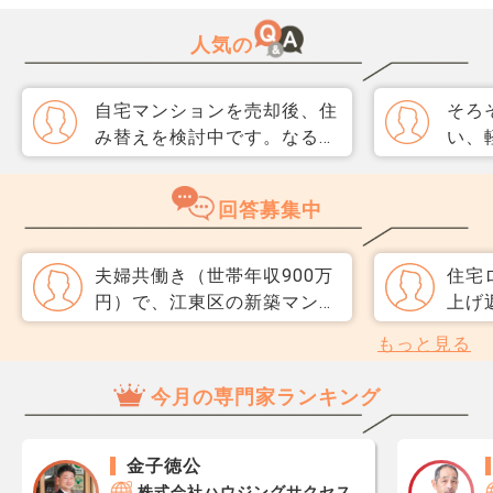
人気の
自宅マンションを売却後、住
そろ
み替えを検討中です。なるべ
い、
く3か月以内に売却をしたい
取り
のですが、一般媒介と専任媒
めて
回答募集中
介で迷っています。 窓口は
指数
多い方が買主が見つかりそう
分が
だと思うのですが、友人には
直、
夫婦共働き（世帯年収900万
住宅
専任をおすすめされました。
のか
円）で、江東区の新築マンシ
上げ
それぞれメリットデメリット
だ、
ョンを契約しました。 頭金
ると
もっと見る
があれば教えてください。
スコ
300万円を入れて、三菱UFJ
タル
ら、
銀行から5,000万円を35年変
しょ
今月の専門家ランキング
思い
動金利で申し込み中です。
くだ
レジ
ボーナス払いは無しです。
目、残
が1
完済予定は自分が68歳のとき
金子徳公
です
になるので、払いきれるかの
株式会社ハウジングサクセス