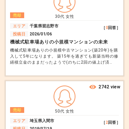
い。
売却
30代
女性
エリア
千葉県習志野市
［
0
回答］
投稿日
2026/01/06
機械式駐車場ありの小規模マンションの未来
機械式駐車場ありの小規模中古マンション(築20年)を購
入して5年になります。 築15年を過ぎても新築当時の修
繕積立金のままだったようで(のちに2回の値上げ済
み)、そのツケが現在にまわってきています。 AIに収支
報告書の一部を見てもらったところ、修繕積立金だけで
なく管理費さえも火の車状態のようで、一刻も早い売却
を提案されました。 管理費や修繕積立金がさらに値上
2742 view
がりして買い手がつかなくなる前に売却するべきとのこ
とで、自分でもこのマンション大丈夫かな…と不安に思
っていたので売却を前向きに検討しています。 しか
売却
し、AIに資料の一部を見せて受けただけのアドバイスを
50代
女性
鵜呑みにするのもどうかと思い相談先を探しています
エリア
埼玉県入間市
［
2
回答］
が、弁護士に相談するべきなのか、FPに相談するべきな
投稿日
2019/07/19
のか、それともマンション管理士に相談するべきなのか