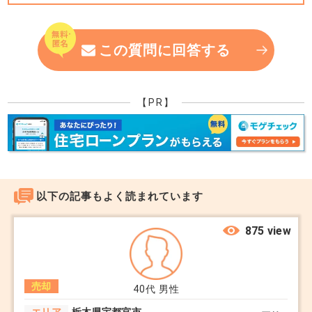
に購入する旨の打診が行われたわけではないため、
現時点で意向を伝えるのは時期尚早という気がしま
この質問に回答する
す。
現金での購入は、ローン特約が適用されないため契
【PR】
約がスムーズに進む可能性が高く、そちらを優先し
たいとのお気持ちは理解できます。しかし、不動産
取引実務においては具体的な購入の打診が入った順
で交渉を優先する慣習があります。法的な制限を受
以下の記事もよく読まれています
けるわけではありませんが、あまり現金購入にこだ
わり過ぎると契約機会を失う可能性がありますので
875 view
注意が必要です。
+10
売却
40代
男性