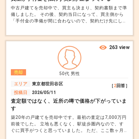
中古戸建てを売却中で、買主も決まり、契約書類まで準
備しました。 その後、契約当日になって、買主側から
「手付金の準備が間に合わないので、契約だけ先にした
い」と言われました。 こちらは不安だったため断った
のですが、不動産会社からは「買主の意思は固いので大
丈夫」と言われています。 手付金がないまま契約する
のは怖いです。もし契約後に買主がやめたいと言った場
263 view
合、こちらは何を根拠に動けばいいのでしょうか。 こ
の段階で白紙に戻しても問題ないでしょうか。
売却
50代
男性
エリア
東京都世田谷区
［
2
回答］
投稿日
2026/05/11
査定額ではなく、近所の噂で価格が下がっていま
す
築20年の戸建てを売却中です。最初の査定は7,000万円
前後でした。 立地も悪くなく、駅徒歩圏内なので、す
ぐに買手がつくと思っていました。 ただ、ここ数ヶ月
で内見後キャンセルが続いています。 最近になって仲