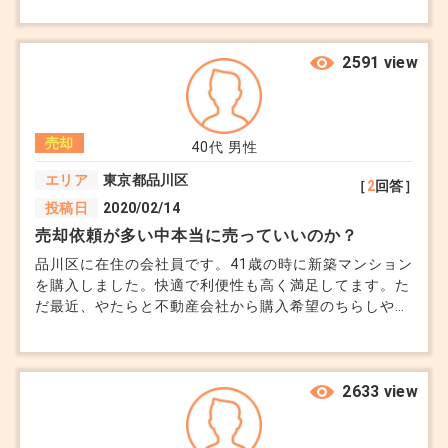
管理も難しく、固定資産税も年々負担になっています。
現状渡しでも買手はつくものでしょうか。それとも最低
限の補修をしてから売るべきでしょうか。
2591 view
売却
40代
男性
エリア
東京都品川区
［
2
回答］
投稿日
2020/02/14
売却依頼が多い中本当に売っていいのか？
品川区に在住の会社員です。41歳の時に新築マンション
を購入しました。快適で利便性も高く満足してます。た
だ最近、やたらと不動産会社から購入希望のちらしやメ
ールが来て困惑しています。よく調べたら今住んでいる
マンションは需要が殺到して完全に売り手市場のようで
す。ざっくりと査定してもらったら購入時より1000万
円も価値が上がっていました。残債との差分を考慮する
2633 view
とそれ以上の財産が残る状況です。ただ本当に今売却し
ていいのか、これからもっと資産価値が上がり更に高額