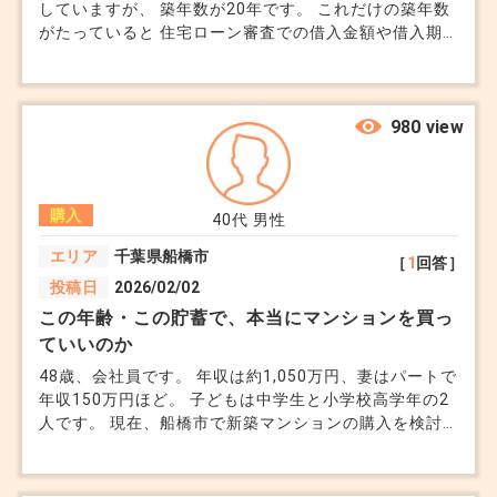
していますが、 築年数が20年です。 これだけの築年数
がたっていると 住宅ローン審査での借入金額や借入期
間に上限があると聞きました。 自己資金をできるだけ
抑えたいのですが、希望する借入金額を確保するために
どうすればよいでしょうか？ 金融機関ごとに築年数の
取り扱いが異なると聞きましたが、条件の良い銀行や
980 view
おすすめの銀行がありましたら、教えていただきたいで
す。 大規模修繕に関しても、不安があるのですが ちょ
うど時期が差し掛かると～なんて記事もたくさん見ま
購入
す。 積立がうまくいっていないと2回目の時のために積
40代
男性
立金や管理費が上がるという情報もありました。 どの
エリア
千葉県船橋市
［
1
回答］
ような状態なのか、購入前に知ることはできますか？
投稿日
2026/02/02
この年齢・この貯蓄で、本当にマンションを買っ
ていいのか
48歳、会社員です。 年収は約1,050万円、妻はパートで
年収150万円ほど。 子どもは中学生と小学校高学年の2
人です。 現在、船橋市で新築マンションの購入を検討
しています。 価格は6,200万円、頭金は600万円（うち
諸費用で約260万円）。 借入は約5,860万円、35年ロー
ンで毎月の返済は約16万8,000円、管理費・修繕積立金