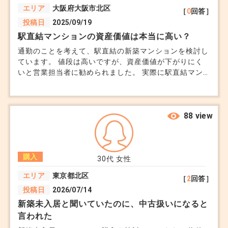
エリア
大阪府大阪市北区
［
0
回答］
投稿日
2025/09/19
駅直結マンションの資産価値は本当に高い？
通勤のことを考えて、駅直結の新築マンションを検討し
ています。 値段は高いですが、資産価値が下がりにく
いと営業担当者に勧められました。 実際に駅直結マン
ションに住んでいる方の満足度や、 売却時すぐに売れ
るのかなど、気になります。 詳しい方是非教えて下さ
い。
88 view
購入
30代
女性
エリア
東京都北区
［
2
回答］
投稿日
2026/07/14
新築未入居と聞いていたのに、中古扱いになると
言われた