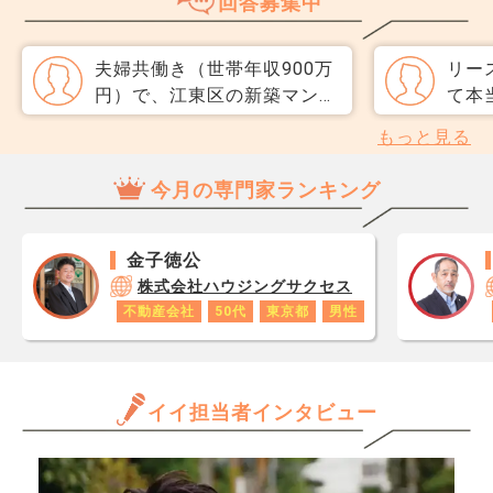
回答募集中
介で迷っています。 窓口は
指数
多い方が買主が見つかりそう
分が
だと思うのですが、友人には
直、
夫婦共働き（世帯年収900万
リー
専任をおすすめされました。
のか
円）で、江東区の新築マンシ
て本当で
それぞれメリットデメリット
だ、
ョンを契約しました。 頭金
税理
もっと見る
があれば教えてください。
スコ
300万円を入れて、三菱UFJ
用す
ら、
銀行から5,000万円を35年変
と言
今月の専門家ランキング
思い
動金利で申し込み中です。
業者
レジ
ボーナス払いは無しです。
料を
が1
完済予定は自分が68歳のとき
圧縮
金子徳公
です
になるので、払いきれるかの
ネッ
株式会社ハウジングサクセス
あり
点で不安です。 何かあった
で認
不動産会社
50代
東京都
男性
ロで
ときのための保証はできるだ
か？
数字
け入っているつもりです。
か？
年収
本審査結果待ちのため、この
ほし
と思
イイ担当者インタビュー
ようなマイナスな思考になっ
だけ
てしまっているだけかもしれ
ます
ませんが、大丈夫なのか… 確
きる
認するべき箇所や保証など、