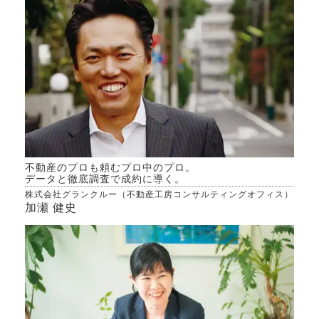
か、
アドバイスをください。
んで
専門
きた
不動産のプロも頼むプロ中のプロ。
データと徹底調査で成約に導く。
株式会社グランクルー（不動産工房コンサルティングオフィス）
加瀬 健史