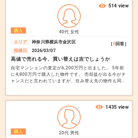
で月2万4,000円、ボーナス払いは年40万円です。 貯蓄
514 view
は普通預金が約350万円、iDeCoが約480万円、60歳時
に解約予定の保険が約800万円見込みです。 正直、手元
資金は心許ありません。 今は社宅扱いで家賃補助があ
購入
り月7万円ですが、来年で終了し、同じエリアだと家賃
40代
女性
は18万円前後になります。 学区を変えたくなく、賃貸
エリア
神奈川県横浜市金沢区
［
0
回答］
を続けるよりは購入した方がいいのではと思いました。
投稿日
2026/03/07
駅徒歩10分ですが、駅近の中古はすでに値上がりしてお
り、新築でこの価格なら将来売れなくなることはないと
高値で売れる今、買い替えは吉でしょうか
も感じています。 ただ、これから単身赴任が決まり、
自宅マンションの査定が6,200万円と出ました。 5年前
当面は二重生活になります。（家賃手当は出るので、賃
に4,800万円で購入した物件です。 売却益が出る今がチ
料に関してはあまり負担はありませんが..) FP相談では
ャンスだと言われていますが、住み替え先の物件も同じ
「問題ない」と言われましたが、実際に毎月回しながら
く高値で、7,000万円台です。 「売りも買いも高いなら
教育費と貯蓄を両立できるのか、自信が持てません。
意味がない」と夫は言っています。 売却益が出ている
買わずに家賃を払い続けるか、ローンを背負うか。どち
うちに動くべきか、それとも市場が落ち着くまで待つべ
らかを選ぶとなると、ローンを背負った方が長い目で見
きか迷っています。 今住み替えするのは有利なのでし
1435 view
て〇でしょうか。 第三者の意見が聞きたいです。
ょうか？
購入
20代
男性