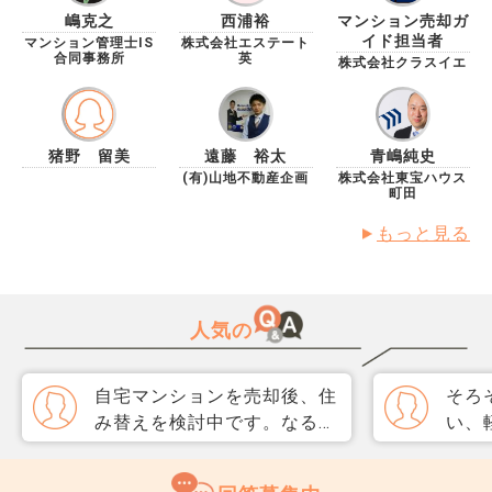
嶋克之
西浦裕
マンション売却ガ
イド担当者
マンション管理士IS
株式会社エステート
合同事務所
英
株式会社クラスイエ
猪野 留美
遠藤 裕太
青嶋純史
(有)山地不動産企画
株式会社東宝ハウス
町田
もっと見る
人気の
自宅マンションを売却後、住
そろ
み替えを検討中です。なるべ
い、
く3か月以内に売却をしたい
取り
のですが、一般媒介と専任媒
めて