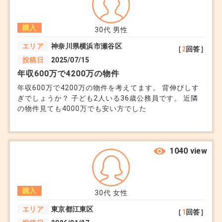
面積は大体100坪程度で今の物件と数メートルしか離れ
ていません。 もし工場やうるさい施設が来たら後悔す
購入
るんじゃないかと踏み切れません。 住宅地に工場や風
30代
男性
俗店はさすがに建たないだろうと思っていますが、可能
エリア
神奈川県横浜市瀬谷区
［
2
回答］
性としてはあるのでしょうか。
投稿日
2025/07/15
年収600万で4200万の物件
年収600万で4200万の物件を考えてます。 背伸びしす
ぎでしょうか？ 子ども2人いる36歳公務員です。 近隣
の物件見ても4000万でも安い方でした
1040 view
購入
30代
女性
エリア
東京都江東区
［
1
回答］