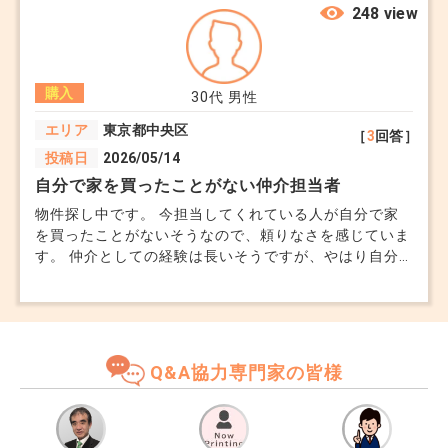
があるのであれば教えてください
248 view
購入
30代
男性
エリア
東京都中央区
［
3
回答］
投稿日
2026/05/14
自分で家を買ったことがない仲介担当者
物件探し中です。 今担当してくれている人が自分で家
を買ったことがないそうなので、頼りなさを感じていま
す。 仲介としての経験は長いそうですが、やはり自分
でもローンを組んで家を購入した経験がある方にお願い
したいのが本音です。 担当者の変更をしたいのです
が、同じ会社内に依頼するより別会社にした方が角が立
たないでしょうか。 今までに8件ほど内見をしている
為、また一から別会社に依頼するのも億劫で迷っていま
Q&A協力専門家の皆様
す。