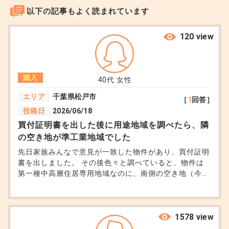
以下の記事もよく読まれています
120 view
購入
40代
女性
エリア
千葉県松戸市
［
1
回答］
投稿日
2026/06/18
買付証明書を出した後に用途地域を調べたら、隣
の空き地が準工業地域でした
先日家族みんなで意見が一致した物件があり、買付証明
書を出しました。 その後色々と調べていると、物件は
第一種中高層住居専用地域なのに、南側の空き地（今は
雑草が生えているだけ）が準工業地域に指定されている
ことがわかりました。 仲介の担当者に聞くと法律上は
問題ないが、将来的に何かが建つ可能性あると言われま
した。 準工業地域だと工場や倉庫だけでなく、風俗店
1578 view
も一定の条件下では建てられると買いてありました。