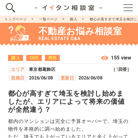
トップページ
一覧ページ
購入
都心が高すぎて埼玉を検討し
不動産お悩み相談室
REAL ESTATE Q&A
155 view
購入
30代
男性
エリア
東京都葛飾区
［
1
回答］
投稿日
2026/06/08
更新日
2026/06/08
都心が高すぎて埼玉を検討し始めま
したが、エリアによって将来の価値
が全然違う？
都内のマンションは完全に予算オーバーで、埼玉の
物件を本格的に調べ始めました。
ただ、埼玉でも上がっているエリアと全く上がって