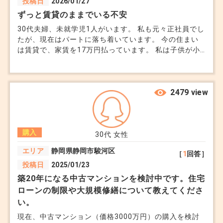
投稿日
2026/01/27
ずっと賃貸のままでいる不安
30代夫婦、未就学児1人がいます。 私も元々正社員でし
たが、現在はパートに落ち着いています。 今の住まい
は賃貸で、家賃を17万円払っています。 私は子供が小
学生に上がるまでにマンションか戸建てを購入したいと
思っているのですが、夫は購入することに反対していま
す。 理由は、単純に高すぎるということと、毎月の支
払い金額が変わらない条件で探すと今の物件より住宅の
2479 view
生活レベルが下がる、ということでした。 このままず
っと賃貸暮らしなのが納得できず、度々夫と揉めていま
す。 世帯収入は750万円程、頭金は200万円程度なら入
購入
れられます。 私は早めに購入した方が後々良いと思う
30代
女性
のですが...今は買い時ではないのでしょうか？
エリア
静岡県静岡市駿河区
［
1
回答］
投稿日
2025/01/23
築20年になる中古マンションを検討中です。住宅
ローンの制限や大規模修繕について教えてくださ
い。
現在、中古マンション（価格3000万円）の購入を検討