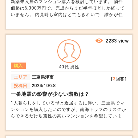
新築未入居のマンション購入を検討しています。 物件
価格は6,300万円で、完成からまだ半年ほどしか経って
いません。 内見時も室内はとてもきれいで、誰かが住
んだ形跡はありませんでした。 そのため、ほぼ新築と
同じ感覚で見ていました。 ただ、不動産会社からは、
一度個人の方が購入して登記しているため、取引上は中
古マンションになると言われました。 売主さんは転勤
2283 view
の都合で、入居しないまま売却するそうです。 新築未
入居と聞くと安心感がありますが、中古扱いになると住
宅ローン控除や保証、税金などで違いがあるのではない
購入
かと気になっています。 夫は、誰も住んでいないなら
40代
男性
新築とほとんど変わらないのではと言っています。 た
エリア
三重県津市
［
3
回答］
だ、価格は周辺の中古マンションより少し高めです。
投稿日
2024/10/28
新築未入居でも、一度登記されていれば中古マンション
として考えた方がよいのでしょうか。 購入前に、新築
一番地震の影響が少ない階数は？
との違いとして確認しておいた方が良い事があれば教え
1人暮らしをしている母と近居するに伴い、三重県でマ
ていただきたいです。
ンションを購入したいのですが、南海トラフのリスクか
らできるだけ耐震性の高いマンションを希望していま
す。 鉄骨鉄筋コンクリート造で調べているのですが、
マンションの低層階、中層階、高層階で一番影響が少な
い階層はあるのでしょうか。もし階層によって多少違い