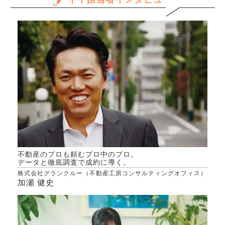
だけ
ます
きる
か、
んで
専門
きた
不動産のプロも頼むプロ中のプロ。
データと徹底調査で成約に導く。
株式会社グランクルー（不動産工房コンサルティングオフィス）
加瀬 健史