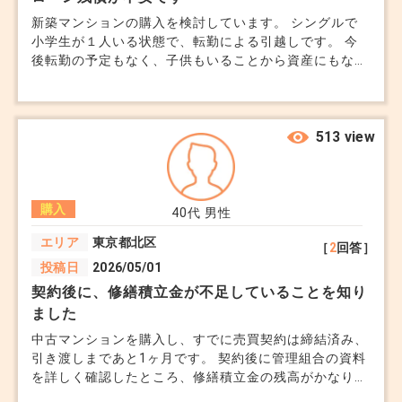
新築マンションの購入を検討しています。 シングルで
小学生が１人いる状態で、転勤による引越しです。 今
＼素敵な１日になりますように！／
後転勤の予定もなく、子供もいることから資産にもなる
分譲マンションを視野に入れるようになりました。現在
住宅ローンの事前審査は満額で通過しています。 マン
ションを購入しても、ずっと住み続ける予定はなく、子
サモエステートの情報はこちら！
供が高校卒業のタイミング等で手放すことも視野に入れ
513 view
ています。 そのため、売却時にローン残債を下回るリ
スクが不安な点があります。 駅近なのか？など場所に
もっと不動産のことを知りたい方へ！
よってもちろん資産価値は変わる思うのですが、そこま
相続・不動産投資・住宅ローン・トラブル・クレー
購入
で駅近ではない場合は下回る可能性は高くなるのでしょ
40代
男性
うか？また、実際売却時にローン残債がある方は多いの
ムの知識を発信中！
エリア
東京都北区
［
2
回答］
でしょうか？どのようにシュミレーションすればいいか
役立つ情報をわかりやすく解説！
投稿日
2026/05/01
わからずご教示いただきたいです。
契約後に、修繕積立金が不足していることを知り
ました
Note（ブログ）: https://note.com/samoyestate
中古マンションを購入し、すでに売買契約は締結済み、
X（旧Twitter）: @SamoyEstate
引き渡しまであと1ヶ月です。 契約後に管理組合の資料
を詳しく確認したところ、修繕積立金の残高がかなり少
なく、今後大規模修繕の際に一時金徴収の可能性がある
↓お仕事のご依頼はこちらから↓