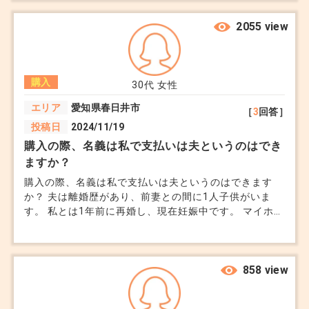
◎相続税対策（説明上、亡くなる前提の話であり恐
2055 view
縮です）
親が亡くなったとき、小規模宅地等の特例で土地の
評価額が最大80%減額（330㎡まで）されます。同
購入
30代
女性
じ敷地に住む完全分離型なら、子がこの特例を使い
エリア
愛知県春日井市
［
3
回答］
やすく、相続税を抑えられます。別々に買うと適用
投稿日
2024/11/19
が難しくなる場合も。
購入の際、名義は私で支払いは夫というのはでき
ますか？
◎贈与税の非課税
購入の際、名義は私で支払いは夫というのはできます
か？ 夫は離婚歴があり、前妻との間に1人子供がいま
親から子への住宅資金贈与が最大1,000万円（省エ
す。 私とは1年前に再婚し、現在妊娠中です。 マイホー
ネ住宅なら1,500万円）まで非課税に。区分登記し
ムとしてマンションを購入しようと思っています。 夫
た二世帯住宅でも、それぞれ適用可能です。
は私にマンションを残したいと言ってくれているのです
が 住宅ローン減税、団体信用生命保険はどうなります
か？
858 view
◎固定資産税・不動産取得税の軽減
区分登記で「2つの住宅」とみなされると、新築時