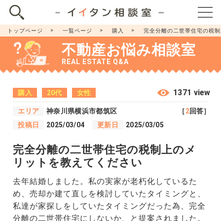
トップページ
一覧ページ
購入
完全分離の二世帯住宅の税制
不動産お悩み相談室
REAL ESTATE Q&A
1371 view
購入
20代
女性
エリア
神奈川県横浜市都筑区
［
2
回答］
投稿日
2025/03/04
更新日
2025/03/05
完全分離の二世帯住宅の税制上のメ
リットを教えてください
去年結婚しました。私の実家が老朽化しているた
め、売却か建て直しを検討していたタイミングと、
私達が家探しをしていたタイミングだった為、完全
分離の二世帯住宅にしないか、と提案されました。