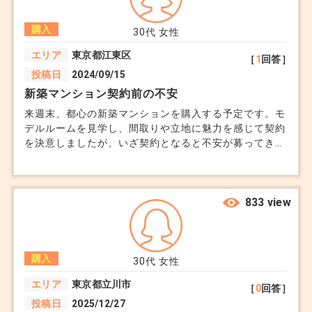
はあるのでしょうか。
購入
30代
女性
エリア
東京都江東区
［
1
回答］
投稿日
2024/09/15
新築マンション契約前の不安
来週末、都心の新築マンションを購入する予定です。モ
デルルームを見学し、間取りや立地に魅力を感じて契約
を決意しましたが、いざ契約となると不安が募ってきま
した。 特に気になるのは以下の点になります。 ①契約
書の内容を十分に理解できているか不安です。 ②引き
渡し後に不具合が見つかった場合の対応はどうなります
か？ ③近隣に新しい開発計画があると聞きましたが、
833 view
将来の環境変化が心配です。 ④住宅ローンの金利が上
昇傾向にあり、返済計画に影響がないか懸念していま
す。 また、契約時に必要な書類や手続きについても不
購入
安があります。初めての不動産購入なので、見落としが
30代
女性
ないか心配です。 安心して契約を進められるアドバイ
エリア
東京都立川市
［
0
回答］
スをいただけると幸いです。
投稿日
2025/12/27