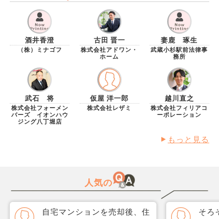
いですか？ 可能性で構いませんので、考えられるもの
としてどんな理由があるのか、教えてください。
酒井香澄
古田 晋一
妻鹿 琢生
（株）ミナゴフ
株式会社アドワン・
武蔵小杉駅前法律事
ホーム
務所
武石 将
仮屋 洋一郎
越川直之
株式会社フォーメン
株式会社レザミ
株式会社フィリアコ
バーズ イオンハウ
ーポレーション
ジング八丁堀店
もっと見る
人気の
自宅マンションを売却後、住
そろ