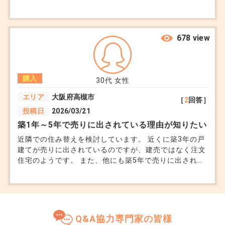
と色々と気を使いそうで落ち着かないかも、、、と迷っ
ています。 階は違うので頻繁に顔を合わせることはな
いかもしれませんが、エレベーターや共用施設で顔を合
わせることはあると思います。 子供の学区内でやっと
678 view
見つかった物件なのですごく迷っています。アドバイス
お願いします。
購入
30代
女性
エリア
大阪府高槻市
［
2
回答］
投稿日
2026/03/21
築1年～5年で売りに出されている理由が知りたい
近隣での住み替えを検討しています。 近くに築3年の戸
建てが売りに出されているのですが、建売ではなく注文
住宅のようです。 また、他にも築5年で売りに出されて
いる戸建てがあります。 まだ綺麗ですし、おそらくす
ぐ売れてしまうのでは、と先日内見に行きました。 立
地も良く夫も気に入っていましたが、もし売却理由が離
婚であれば買いたくないと言っています。 理由が知り
たくて不動産会社に聞いても教えてもらえませんでし
Q&A協力専門家の皆様
た。 築浅物件で売出中のものは、どんな理由が一番多