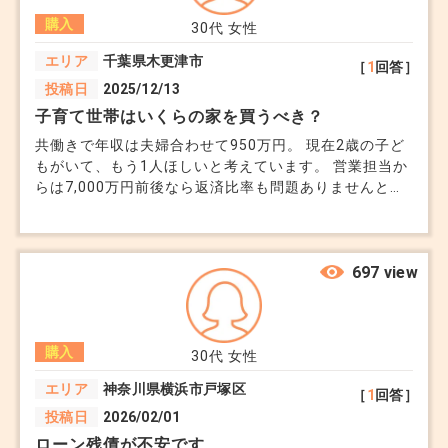
の減税がそれぞれに適用されやすくなります。別々
購入
30代
女性
に建てると土地や建物の税金がフルにかかるので、
エリア
千葉県木更津市
［
1
回答］
二世帯住宅の方が節税に。
投稿日
2025/12/13
子育て世帯はいくらの家を買うべき？
◎コスト削減（ここは大きいかもですね）
共働きで年収は夫婦合わせて950万円。 現在2歳の子ど
もがいて、もう1人ほしいと考えています。 営業担当か
基礎や屋根を共用できるので、建築費が2軒建てる
らは7,000万円前後なら返済比率も問題ありませんと言
より安く済みます。光熱費や管理費も分担できて経
われましたが、 調べれば調べるほど子育て世帯は教育
費が重いから無理しないほうがいいという意見が多いで
済的です。
す。 子育て世帯の購入がどんどん難しくなっている気
がします。 皆さんどのように考えていらっしゃるので
697 view
しょうか。 購入に振り切ったお客様はどのようなタイ
ミングでしたか？ 経験談などでありましたら教えて下
完全分離型＋区分登記なら、税制メリットをフル活
さい。
用でき、相続対策や土地の有効活用にもつながりま
購入
30代
女性
す。ただし、条件や自治体のルールがあるので、税
エリア
神奈川県横浜市戸塚区
［
1
回答］
理士などにもご確認くださいね！
投稿日
2026/02/01
ローン残債が不安です