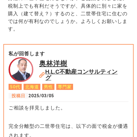
税制上でも有利だそうですが、具体的に別々に家を
購入（建て替え？）するのと、二世帯住宅に住むの
では何が有利なのでしょうか。よろしくお願いしま
す。
私が回答します
奥林洋樹
H.L.C不動産コンサルティン
グ
50代
北海道
男性
専門家
投稿日
2025/03/05
ご相談を拝見しました。
完全分離型の二世帯住宅は、以下の面で税金が優遇
されます。