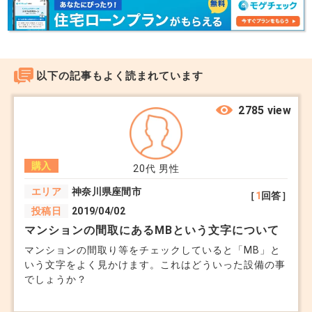
完全分離型の二世帯住宅を建てると、親子で別々に
家を買う場合と比べて、税金やコスト面でさまざま
なメリットがあり、「区分登記」（1棟を親世帯と
子世帯で別々の所有名義に分ける）をすると効果的
以下の記事もよく読まれています
です。
2785 view
ポイントを簡単に説明します。
購入
20代
男性
エリア
神奈川県座間市
［
1
回答］
◎住宅ローン控除
投稿日
2019/04/02
区分登記すれば、親世帯・子世帯それぞれが住宅ロ
マンションの間取にあるMBという文字について
ーン控除を受けられます。別々に家を買う場合も控
マンションの間取り等をチェックしていると「MB」と
除は使えますが、土地代や諸経費が二重にかかる
いう文字をよく見かけます。これはどういった設備の事
でしょうか？
分、完全分離型の方がお得になりやすいです。