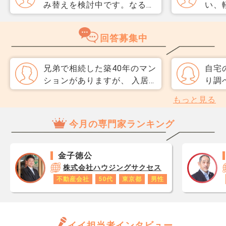
み替えを検討中です。なるべ
い、
く3か月以内に売却をしたい
取り
のですが、一般媒介と専任媒
めて
回答募集中
介で迷っています。 窓口は
指数
多い方が買主が見つかりそう
分が
だと思うのですが、友人には
直、
兄弟で相続した築40年のマン
自宅
専任をおすすめされました。
のか
ションがありますが、 入居
り調
それぞれメリットデメリット
だ、
者も減っており修繕積立金の
根が
もっと見る
があれば教えてください。
スコ
負担だけが重くなってます。
接伝
ら、
売却か賃貸かで意見が割れて
と言
今月の専門家ランキング
思い
おり、管理組合の合意も得に
根を
レジ
くい状況。 なにか手はない
か？
が1
でしょうか。
ませ
金子徳公
です
株式会社ハウジングサクセス
あり
不動産会社
50代
東京都
男性
ロで
数字
年収
と思
イイ担当者インタビュー