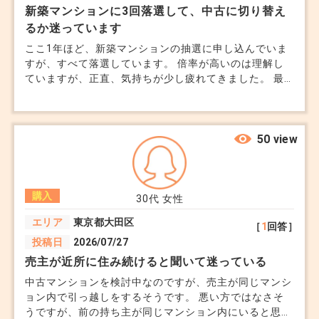
新築マンションに3回落選して、中古に切り替え
るか迷っています
ここ1年ほど、新築マンションの抽選に申し込んでいま
すが、すべて落選しています。 倍率が高いのは理解し
ていますが、正直、気持ちが少し疲れてきました。 最
近は中古マンションも見始めていますが、 新築にこだ
わっていた理由は何だったのか、自分でも分からなくな
ってきました。 価格を見ると、新築との差が思ったほ
どない物件もあり、余計に迷っています。 立地も考え
50 view
ると、中古でも充分かなと思い始めています。 ただど
うしても新築が良かったので残念です。当選しやすい条
件等あるのでしょうか。
購入
30代
女性
エリア
東京都大田区
［
1
回答］
投稿日
2026/07/27
売主が近所に住み続けると聞いて迷っている
中古マンションを検討中なのですが、売主が同じマンシ
ョン内で引っ越しをするそうです。 悪い方ではなさそ
うですが、前の持ち主が同じマンション内にいると思う