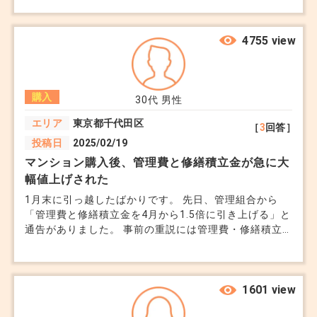
ことを知りました。 重要事項説明では「長期修繕計画
shinya.morimoto@terass.com
あり」としか説明されておらず、具体的な資金不足の話
は出ていませんでした。 このまま引き渡しを受けた後
4755 view
に、数十万円単位の負担が発生する可能性があると思う
フォロー＆いいねで応援お願いします！
と不安です。 そこまでのサポートはないのか...と仲介業
者に対しても不信感が募っています。 これって重要事
+9
購入
項に盛り込まれる内容ではないのでしょうか？何か今か
30代
男性
ら対応できることはないでしょうか。
エリア
東京都千代田区
［
3
回答］
投稿日
2025/02/19
マンション購入後、管理費と修繕積立金が急に大
幅値上げされた
1月末に引っ越したばかりです。 先日、管理組合から
「管理費と修繕積立金を4月から1.5倍に引き上げる」と
通告がありました。 事前の重説には管理費・修繕積立
金合わせて22,000円でしたが、4月から33,000円に跳ね
上がります。 売主や管理会社に問い合わせても、管理
組合の決定事項なので従うしかないとのことですが、ど
うも納得できません。購入直後の大幅な値上げは契約不
1601 view
適合責任に該当しないのでしょうか。 また交渉の余地