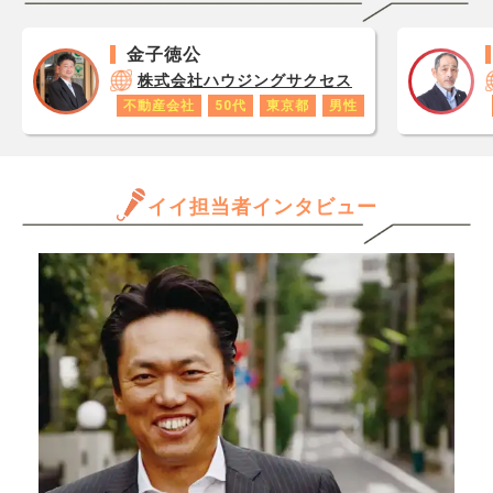
レジ
審査にどう影響するのか気に
充て
が1
なっています。 審査前後で
来使
金子徳公
です
収入の根拠資料が変わる場
りま
株式会社ハウジングサクセス
あり
合、再審査になるものなので
で需
不動産会社
50代
東京都
男性
ロで
しょうか。
後の
数字
持っ
年収
か。
と思
イイ担当者インタビュー
だけ
ます
きる
か、
んで
専門
きた