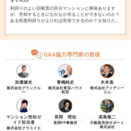
利回りのよい旧耐震の区分マンションに興味あります
が、売却するときになかなか売ることができないのか？
ある程度利回りがよければ売却できるのか？を知りたい
です。 また、銀行は三井トラスト以外に借入できるの
か？購入は東京でリフォームやリノベーションのマンシ
ョンを購入してきてます。これから買い替えしていくう
えで、戦略など教えてください。あとアパートはやはり
購入できても、売却するときに厳しいのか出口戦略をど
Q&A協力専門家の皆様
うしたらよいのかを知りたいです。
加瀬健史
青嶋純史
木本進
株式会社グランクル
株式会社東宝ハウス
株式会社アイディー
ー
町田
エム
マンション売却ガ
長岡 理知
高島敬二
イド担当者
長岡FP事務所
不動産売却サポート
株式会社
株式会社クラスイエ