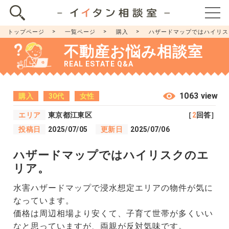
トップページ
一覧ページ
購入
ハザードマップではハイリス
不動産お悩み相談室
REAL ESTATE Q&A
1063 view
購入
30代
女性
エリア
東京都江東区
［
2
回答］
投稿日
2025/07/05
更新日
2025/07/06
ハザードマップではハイリスクのエ
リア。
水害ハザードマップで浸水想定エリアの物件が気に
なっています。
価格は周辺相場より安くて、子育て世帯が多くいい
なと思っていますが、両親が反対気味です。