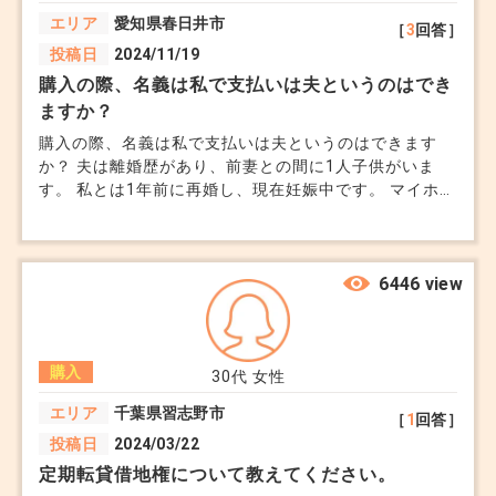
エリア
愛知県春日井市
［
3
回答］
投稿日
2024/11/19
購入の際、名義は私で支払いは夫というのはでき
ますか？
購入の際、名義は私で支払いは夫というのはできます
か？ 夫は離婚歴があり、前妻との間に1人子供がいま
す。 私とは1年前に再婚し、現在妊娠中です。 マイホー
ムとしてマンションを購入しようと思っています。 夫
は私にマンションを残したいと言ってくれているのです
が 住宅ローン減税、団体信用生命保険はどうなります
か？
6446 view
購入
30代
女性
エリア
千葉県習志野市
［
1
回答］
投稿日
2024/03/22
定期転貸借地権について教えてください。