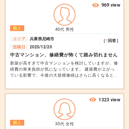
ました。 すると建物価格が2800万円前後になります
969 view
が、中古にしては高いのでしょうか？ 同じようなグレ
ードの新築注文住宅と値段が変わらないもしくは注文住
宅の方が安いこともありますでしょうか？
購入
40代
男性
エリア
兵庫県尼崎市
［
1
回答］
投稿日
2025/12/20
中古マンション、修繕費が怖くて踏み切れません
新築が高すぎて中古マンションを検討していますが、修
繕費の将来負担が気になっています。 建築費が上がっ
ている影響で、今後の大規模修繕はさらに高くなると聞
き、不安になりました。 修繕積立金が十分にあって
も、将来一時金を請求されるケースもあるのでしょう
か。 価格だけを見ると中古は魅力的ですが、長く住む
前提で考えたとき、本当に安心できる物件の見分け方が
1323 view
分かりません。
購入
30代
女性