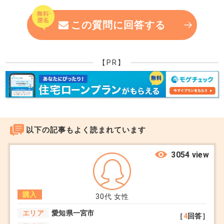
この質問に回答する
だからこそ、「将来も納得できる選択かどうか」を
見極めるために、最低限チェックすべき5つの視点
をお伝えします。
【PR】
1. 住宅ローンと火災保険のハードル
→ 浸水リスクが高いと、住宅ローンの審査が厳
以下の記事もよく読まれています
しくなったり、水災補償付きの火災保険料が大幅に
上がるケースがあります。結果として「実質の住宅
3054 view
コスト」が高くなることに注意が必要です。
2. 将来の資産価値と売却のしやすさ
購入
30代
女性
→ 同じスペックの物件でも、ハザードリスクが
エリア
愛知県一宮市
［
4
回答］
あるだけで売却時に価格が下がる可能性がありま