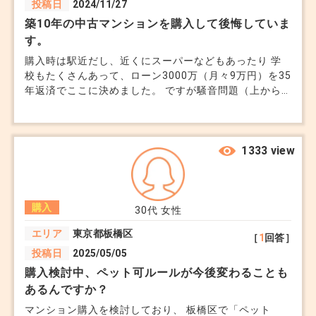
投稿日
2024/11/27
す。リスクを理由にローンが通らない買主が出てく
築10年の中古マンションを購入して後悔していま
ると、売却対象の母数自体が狭まることも。
す。
購入時は駅近だし、近くにスーパーなどもあったり 学
校もたくさんあって、ローン3000万（月々9万円）を35
年返済でここに決めました。 ですが騒音問題（上から
3. 自治体の対策状況と避難体制
の音が思ったより聞こえる＋自分たちも気をつかいま
す）と 管理費と修繕積立金が毎月3万円、さらに駐車場
→ 治水工事や排水ポンプの設置、避難所の場
代もかかり、予想以上の負担に悩んでいます。 戸建に
所・数などは自治体ごとに差があります。同じリス
していればこうした問題は避けられたのでしょうか？
1333 view
クエリアでも「行政の備え」によって実質の安全性
が変わってきます。
購入
30代
女性
エリア
東京都板橋区
［
1
回答］
4. 地形と周辺環境（内水氾濫も含めて）
投稿日
2025/05/05
購入検討中、ペット可ルールが今後変わることも
→ 川の近くだけでなく、地形が低い・谷地形に
あるんですか？
なっているなども要注意。 「地盤の高さ」「当該
マンション購入を検討しており、 板橋区で「ペット
地周辺の過去の浸水履歴」も不動産屋に確認しても