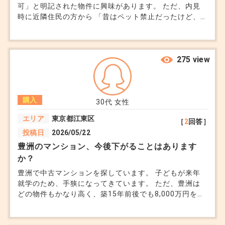
可」と明記された物件に興味があります。 ただ、内見
らいましょう。
時に近隣住民の方から 「昔はペット禁止だったけど、
最近緩くなった」と聞きました。 今は犬を飼っていま
すが、将来的にまたペット禁止に戻るようなことがある
のか… と思うと心配です。 そもそも管理規約って住人の
多数決で変更できるのでしょうか？ せっかくのマイホ
275 view
5. 家族の避難可能性と備え
ームで、 あとからペットを手放さなきゃいけないなん
→ 小さなお子様やご高齢の方がいるご家庭で
てことにならないか不安です。 教えてください。
は、万一の際の避難行動も現実的に考える必要があ
購入
30代
女性
ります。「備えておけば安心」なのか、「避けた方
エリア
東京都江東区
がいい」エリアなのかを見極めてください。
［
2
回答］
投稿日
2026/05/22
豊洲のマンション、今後下がることはあります
水害リスクは価格が安い理由として表に出にくい情
か？
報でもあります。
豊洲で中古マンションを探しています。 子どもが来年
就学のため、手狭になってきています。 ただ、豊洲は
どの物件もかなり高く、築15年前後でも8,000万円を超
納得のいく住環境を選びながら、将来的な出口（売
えるものが多いです。 夫婦の収入を親からの援助を合
却・住み替え）でも困らないかという視点も、ぜひ
わせればローンは通りそうですが、正直ここまで高い価