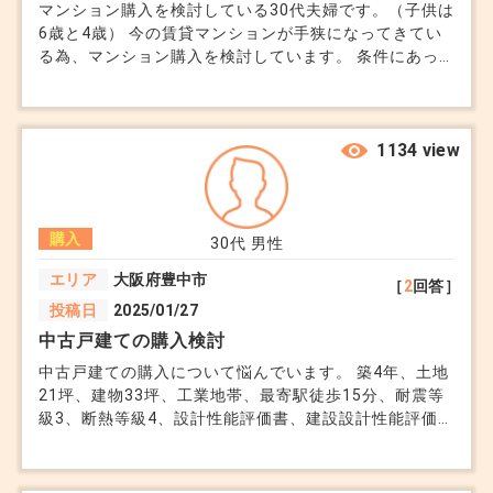
マンション購入を検討している30代夫婦です。（子供は
6歳と4歳） 今の賃貸マンションが手狭になってきてい
る為、マンション購入を検討しています。 条件にあっ
たマンションがあったのですが、「定期転貸借地権」と
記載がありました。 借地の期間が記載されていたので
すが、このマンションはかなりの総戸数があります。
この場合、この期間までに全員が必ず退去しなければい
1134 view
けないのでしょうか。 期間が迫ってきたら、どのよう
な流れになるのでしょうか。 またこのような物件を購
入するメリットデメリットについても教えてください。
購入
30代
男性
エリア
大阪府豊中市
［
2
回答］
投稿日
2025/01/27
中古戸建ての購入検討
中古戸建ての購入について悩んでいます。 築4年、土地
21坪、建物33坪、工業地帯、最寄駅徒歩15分、耐震等
級3、断熱等級4、設計性能評価書、建設設計性能評価で
物件価格3980万円の中古戸建てです。 物件自体は気に
入りました。 周辺の土地相場を自分なりに出してみる
とこの大きさの土地だとおよそ1100万円前後と算出し