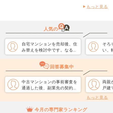
もっと見る
人気の
自宅マンションを売却後、住
そろ
み替えを検討中です。なるべ
い、
く3か月以内に売却をしたい
取り
のですが、一般媒介と専任媒
めて
回答募集中
介で迷っています。 窓口は
指数
多い方が買主が見つかりそう
分が
だと思うのですが、友人には
直、
中古マンションの事前審査を
両親
専任をおすすめされました。
のか
通過した後、副業先の契約が
戸建
それぞれメリットデメリット
だ、
終了し、新しい副業先と契約
ます
もっと見る
があれば教えてください。
スコ
することになりました。 本
額で
ら、
業は変わりませんが、副収入
組む
今月の専門家ランキング
思い
を審査に含めていたため、本
にし