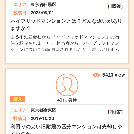
エリア
東京都目黒区
［
1
回答］
投稿日
2025/05/01
ハイブリッドマンションとは？どんな違いがあり
ますか？
ある不動産会社から 「ハイブリッドマンション」の物
件を紹介されました。 担当者から、ハイブリッドマン
ションについての説明はされましたが、 詳しい仕組み
やメリット・デメリットまではよくわかりませんでし
た。 ネットで「ハイブリッドマンションとは」と検索
しても、 情報が断片的でよくわかっていません。 将来
的な修繕費や資産価値、耐震性、遮音性など、 通常の
5423 view
RC造やSRC造のマンションと比べて、どんな違いがあ
るのでしょうか？ ハイブリッドマンション特有の注意
点などもあるのでしょうか？
購入
40代
男性
エリア
東京都台東区
［
2
回答］
投稿日
2019/10/20
利回りのよい旧耐震の区分マンションは売却しや
すいのか