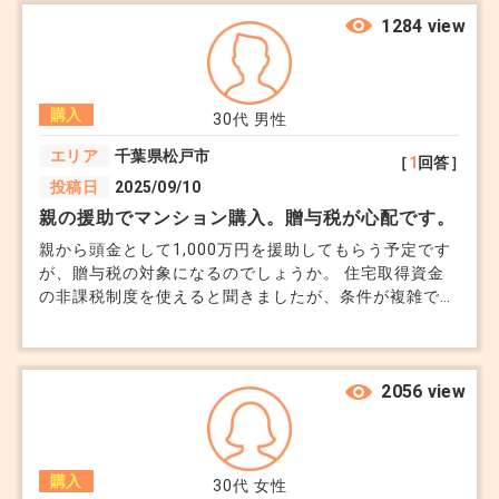
大切にしてみてください。
格で買っていいのか迷っています。 豊洲は人気がある
ので、今後も大きく崩れにくいと不動産屋からは言われ
1284 view
ました。 でも、タワーマンションが多い分、将来一斉
ご参考となれば幸いです。
に売りが出たり、修繕費が上がったりしたら価格が下が
るのでは、、、と踏み切れません。 夫は「住みたい街
購入
で買えるなら買った方がいい」と前向きです。 私は、
30代
男性
+10
今が高値のピークだったらどうしようと不安です。
エリア
千葉県松戸市
［
1
回答］
投稿日
2025/09/10
親の援助でマンション購入。贈与税が心配です。
親から頭金として1,000万円を援助してもらう予定です
が、贈与税の対象になるのでしょうか。 住宅取得資金
の非課税制度を使えると聞きましたが、条件が複雑で理
解できていません。
2056 view
購入
30代
女性