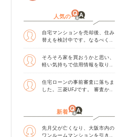
人気の
自宅マンションを売却後、住み
替えを検討中です。なるべく3
か月以内に売却をしたいのです
が、一般媒介と専任媒介で迷っ
そろそろ家を買おうかと思い、
ています。 窓口は多い方が買
軽い気持ちで信用情報を取り寄
主が見つかりそうだと思うので
せました。 そこで初めて「ク
すが、友人には専任をおすすめ
レジットガイダンス指数」とい
住宅ローンの事前審査に落ちま
されました。それぞれメリット
う数字を見て、自分が500だと
した。三菱UFJです。 審査から
デメリットがあれば教えてくだ
知りました。 正直、この数字
落ちた理由は分かりません。
さい。
が良いのか悪いのかも分かりま
・勤続年数10年 ・年収600万
せん。 ただ、ネットで「住宅
・購入物件価格は4500万で、
新着
ローンはスコアが重要」と読ん
頭金1000万です。 ・滞納歴な
でから、急に不安になりまし
どもありません 落ちた理由を
先月父が亡くなり、大阪市内の
た。 思い当たるのは、数年前
ちゃんと確認してから、次の審
ワンルームマンションを引き継