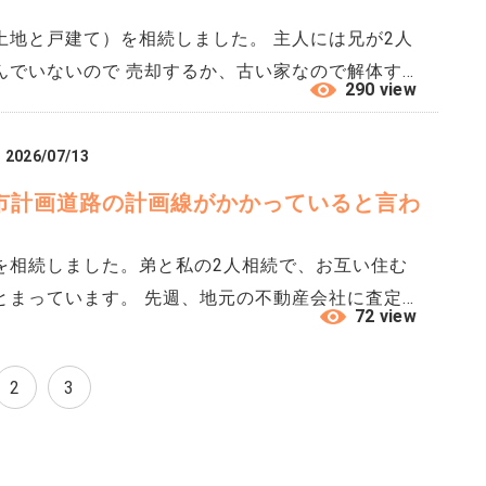
土地と戸建て）を相続しました。 主人には兄が2人
んでいないので 売却するか、古い家なので解体する
290 view
割れています。 義兄たちが売却や解体に反対してい
ラスにならないうえ、残しておいても住む人はいない
2026/07/13
も達世代に負担がかかることは避けたいと思っていま
市計画道路の計画線がかかっていると言わ
進めていくためにアドバイスをいただけないでしょう
を相続しました。弟と私の2人相続で、お互い住む
週、地元の不動産会社に査定を
72 view
市計画道路の計画線がかかっているという話が出て
2
3
に一部が収用になる可能性もあることを説明しても
問題として受け止めればいいのか、いまひとつ実感が