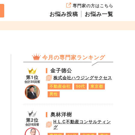
専門家の方はこちら
お悩み投稿
お悩み一覧
今月の専門家ランキング
金子徳公
第1位
株式会社ハウジングサクセス
合計30回答
不動産会社
50代
東京都
男性
奥林洋樹
第2位
H.L.C不動産コンサルティン
合計8回答
グ