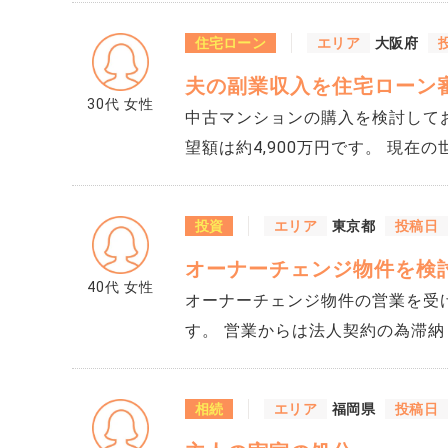
不動産会社からは、今後、修繕積
住宅ローン
エリア
大阪府
あると言われました。 まだ正式に決ま
夫の副業収入を住宅ローン
ローン返済は何とか払える金額で
30代
女性
ったり、まとまった一時金が必要になったりす
中古マンションの購入を検討してお
でも修繕積立金の値上げはあり得
望額は約4,900万円です。 現在
る可能性があるなら、価格交渉や
280万円です。 夫婦の収入合算
す。 すごく気に入っているマ
れないかもしれません。 夫の副業
投資
エリア
東京都
投稿日
た。確定申告も行っており、今年
オーナーチェンジ物件を検
は、副業収入も評価してくれる金
40代
女性
業収入は毎年必ず同じ金額になる
オーナーチェンジ物件の営業を受け
らえるのかが気になっています。
す。 営業からは法人契約の為滞納リスクは低く、安定しているとのこと。 契約書を
はと考えていますが、実際の審査
確認すると、会社の社宅だそうです
して含めてもらえるのでしょうか
件価格は3,100万円。不動産投
相続
エリア
福岡県
投稿日
要があるのか教えていただきたい
て良いのか迷っています。 購入