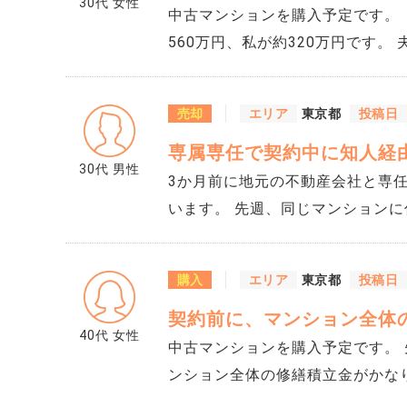
30代
女性
分割する方法はありますか。 遺
中古マンションを購入予定です。（
と妹は何も知らされていません。
560万円、私が約320万円です
ことがあれば教えてください。
ーンが100万程あります。 車のローンがあると借入可能額に影響しますか？今すぐ完
済しようと思えばできますが、頭
売却
エリア
東京都
投稿日
すくなるなら先に完済しようと言
専属専任で契約中に知人経
ょうか。 また、完済して貯金が少なくなることも、住宅ローン審査ではマイナスに見
30代
男性
られるのでしょうか。
3か月前に地元の不動産会社と専
います。 先週、同じマンション
話してみないか」と声をかけられ
を送りました。 知人の弟さんか
購入
エリア
東京都
投稿日
ました。 もしこれが決まれば、
契約前に、マンション全体
と思っていますが、直接やり取り
40代
女性
中古マンションを購入予定です。 先日重要事項説明の前に資料を確認したところ、マ
ンション全体の修繕積立金がかな
繕を予定しているようですが、今