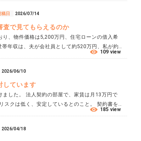
立金の値上げや一時金の徴収が検討される可能性が
投稿日
2026/07/14
っているわけではないそうです。 毎月の住宅
審査で見てもらえるのか
考えていましたが、購入後すぐに修繕積立金が上が
ると困ります。 夫は、どのマンション
り、物件価格は5,200万円、住宅ローンの借入希
ると言っています。 ただ、買ってすぐに負担が増え
の世帯年収は、夫が会社員として約520万円、私が約
109 view
購入自体を考え直した方がいいのではとも思いま
で申し込む予定ですが、この金額で希望額まで借りら
ンションなのですが、諦めた方が良いでしょうか。
をしており、昨年は約120万円の収入がありまし
2026/06/10
も同程度の収入を見込んでいます。 不動産会社から
討しています
融機関がある可能性があると聞きました。 ただ、副
わけではないため、どの程度安定収入として見ても
ました。 法人契約の部屋で、家賃は月13万円で
 夫は本業の年収に副業収入を加えれば問題ないので
185 view
ではどの見られるのでしょうか。 副業収入は年収と
。（実際に誰が住んでいるかはわかりません） 物
。また、その場合、確定申告書は何年分提出する必
資は以前から興味があったのですが、素人が手を出し
2026/04/18
です。
するとした場合、どこまで細かく確認しておく必要が