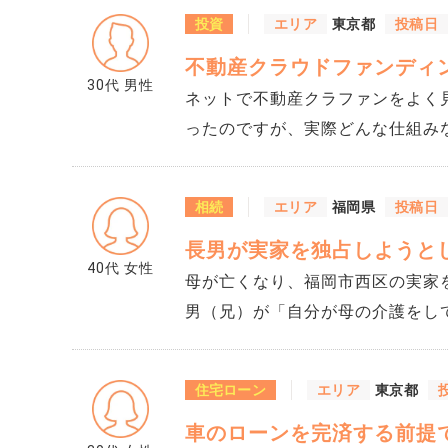
ど訪問があり、先週「引っ越し業
投資
エリア
東京都
投稿日
せてもらえないか」と頼まれました。 断りにくくて了承してしまい、今は
不動産クラウドファンディ
数箱が部屋に入っている状態です。 気になっているのが、決済まであと3週間、
30代
男性
権はまだ私にあります。 万が一
ネットで不動産クラファンをよく見
合、責任はどちらになるのでしょ
ったのですが、実際どんな仕組み
動産投資初心者が手を出していい
相続
エリア
福岡県
投稿日
長男が実家を独占しようと
40代
女性
母が亡くなり、福岡市西区の実家
男（兄）が「自分が母の介護をし
出し、まったく譲りません。 確
パーさんも入っていましたし、私と
住宅ローン
エリア
東京都
万円ほどあるのですが、それでは到底法定
車のローンを完済する前提
認められるものなのでしょうか。