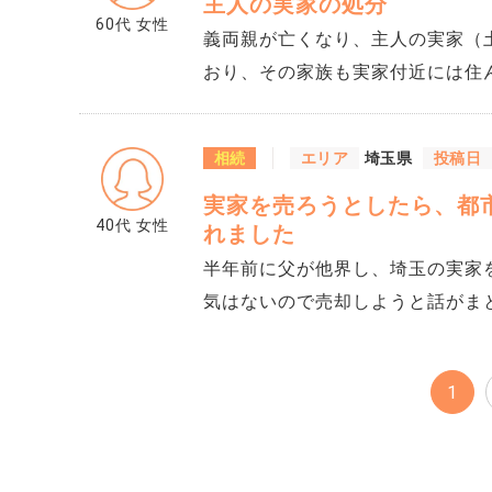
主人の実家の処分
ありますか？
60代
女性
義両親が亡くなり、主人の実家（
おり、その家族も実家付近には住
か、または残しておくかで意見が
るそうです。 どう処分してもプ
相続
エリア
埼玉県
投稿日
と思います。 個人的には、子ど
実家を売ろうとしたら、都
す。 せめてトラブルのないよう
40代
女性
れました
か？
半年前に父が他界し、埼玉の実家
気はないので売却しようと話がまとまっています。 先
依頼したところ、敷地の一部に都
きました。 担当者からは、計画がいつ動くかはわからないこと、実行されれば建て替
1
えに制限が出てくること、将来的
らいました。 ただ、どの程度の
わかないまま帰ってきました。 価格への影響が気になっています。また買主への告知