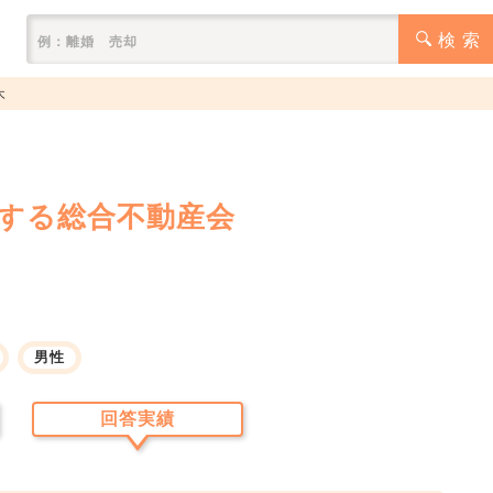
検 索
木
造する総合不動産会
男性
回答実績