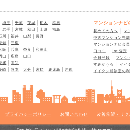
知りたいです。 計画線は廃止になるケースもあると
法や、売り出すにあたって注意しておくべき点を教
マンションナビ
埼玉
千葉
茨城
栃木
群馬
岩手
宮城
秋田
山形
福島
初めての方へ
マ
石川
福井
山梨
長野
中古マンション売
愛知
三重
マンションナビ会
大阪
兵庫
奈良
和歌山
口コミ
1st.査定
岡山
広島
山口
会員登録
マンシ
愛媛
高知
すみかうる
イイ
長崎
熊本
大分
宮崎
鹿児島
沖縄
イイタン相談室の
プライバシーポリシー
お問い合わせ
改善希望・リク
Copyright (C) マンションリサーチ株式会社 All rights reserved.