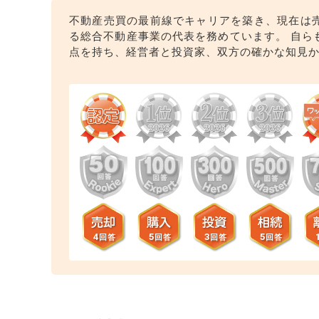
不動産売買の最前線でキャリアを築き、現在は
る総合不動産事業の代表を務めています。 自ら
点を持ち、経営者と投資家、双方の確かな知見
4
5
3
5
回答
回答
回答
回答