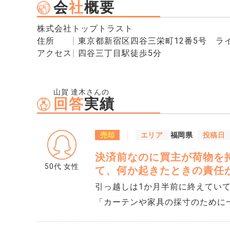
会
社
概要
株式会社トップトラスト
住所
東京都新宿区四谷三栄町12番5号 ラ
アクセス
四谷三丁目駅徒歩5分
山賀 達木さんの
回答
実績
売却
エリア
福岡県
投稿日
決済前なのに買主が荷物を
50代
女性
て、何か起きたときの責任
引っ越しは1か月半前に終えていて、
「カーテンや家具の採寸のために
1本渡しました。 そのときは1回限りのつもりでした