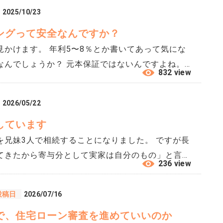
者のスケジュールの都合で、荷物の一部を先に置か
2025/10/23
段ボール十
ングって安全なんですか？
所有
荷物の搬入中に部屋の壁や床に傷がついたりした場
かけます。 年利5〜8％とか書いてあって気にな
うか。
なんでしょうか？ 元本保証ではないんですよね。不
832 view
ものですか？
2026/05/22
しています
を兄妹3人で相続することになりました。 ですが長
てきたから寄与分として実家は自分のもの」と言い
236 view
かに最後の2年は同居して介護していましたが、ヘル
妹も交代で通っていました。 他に預貯金が1,500
投稿日
2026/07/16
相続分には足りません。 寄与分はどこまで
で、住宅ローン審査を進めていいのか
 また、長男の主張をそのまま受け入れずに、公平に