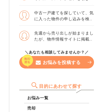
にクレジットカードの引き落と
査に申し込んだ方がいいです
ぐことになりました。父が投資
しが1回だけ遅れたことくらい
か？ 他にりそな銀行かSBI新生
目的で持っていたもので、今は
です。 ローンやリボ払いもあ
中古一戸建てを探していて、気
銀行で考えています。 この2つ
入居者がいる状態です。 自分
りませんし、借入はほぼゼロで
に入った物件の申し込みを検討
の銀行の審査基準や違いなど
で管理を続ける気持ちはないの
す。それでも500という数字は
しています。 売主の方が、以
も、情報が欲しいです。
で、売却を考えています。ネッ
厳しいでしょうか。 年収や勤
前に別の買主のローン審査が落
先週から売り出しが始まりまし
トで調べると、入居者がいるま
続年数には問題ないと思ってい
ちて契約解除になったことがあ
たが、物件情報サイトに掲載さ
ま売る方法と、退去を待ってか
るのですが、指数だけで判断さ
るそうで、「次は融資特約なし
れた写真を見てがっかりしまし
ら売る方法があると知りまし
れることもありますか？ もし
での申し込みのみ受け付けた
た。 リビングが実際より狭く
＼あなたも相談してみませんか？／
た。 家賃は月8万円で、入居者
今から改善できるなら、半年待
い」と言っているとのことでし
見える、廊下が薄暗い、浴室が
はもう7年住んでいると管理会
つべきなのか、それともこのま
た。 担当者からは「事前審査
お悩みを投稿する
ひどく古ぼけて見える。実際の
社から聞きました。退去しても
ま申し込んでみても大丈夫なの
が通っていれば本審査でも通る
部屋はもっと広くて明るいの
らえるかどうかも、今のところ
か…。 専門家の方の率直な意見
ことがほとんどです」と説明さ
に、あの写真では内覧に来ても
わかりません。 入居者がいる
を聞きたいです。
れました。 ただ調べると「本
らえないと思います。 担当者
状態で売る場合と、空室にして
審査で落ちることもある」とい
目的にあわせて探す
に「写真を撮り直してほしい」
から売る場合とで、売れる価格
う情報もあって、心配です。
と頼んだら、「一旦これで様子
や売れやすさはどのくらい変わ
融資特約を外した申し込みをし
お悩み一覧
を見ましょう」と返され、それ
るものですか。
て、もし本審査が通らなかった
以上話が進みませんでした。
売却
場合、手付金の100万円は絶対
売り出しから1週間、内覧の問