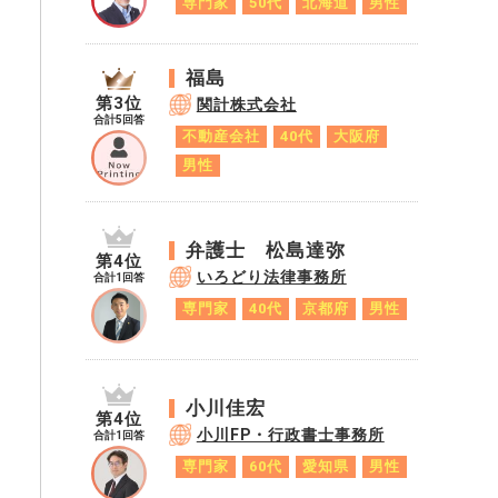
専門家
50代
北海道
男性
福島
第3位
関計株式会社
合計5回答
不動産会社
40代
大阪府
男性
弁護士 松島達弥
第4位
いろどり法律事務所
合計1回答
専門家
40代
京都府
男性
小川佳宏
第4位
小川FP・行政書士事務所
合計1回答
専門家
60代
愛知県
男性