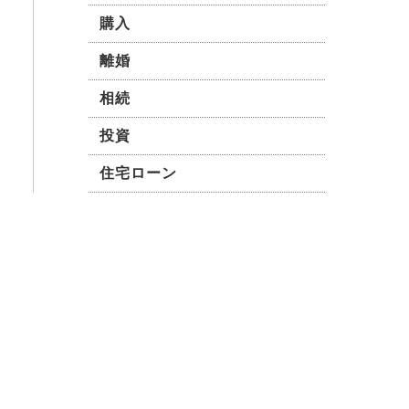
に戻ってこないのでしょうか？
い合わせはゼロで、やはり写真
購入
が原因なのではと感じていま
離婚
す。 売主から写真の撮り直し
や掲載内容の変更を依頼するこ
相続
とはできますか。 また、担当
者が対応してくれない場合、今
投資
の契約期間中に別の不動産会社
に切り替えることは可能です
住宅ローン
か。