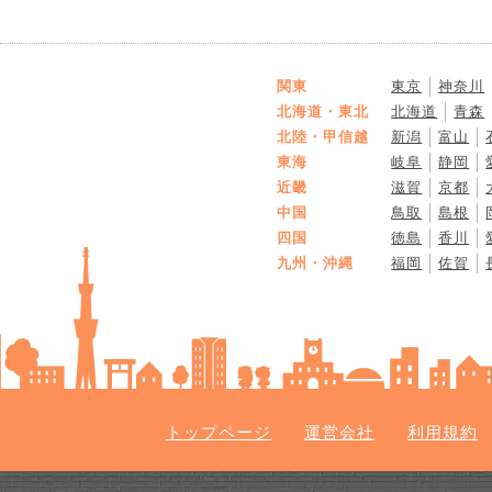
はどういう形で行うものなのかも
聞いたのですが、現状を調べる方
えていただけますか。
関東
東京
神奈川
北海道・東北
北海道
青森
北陸・甲信越
新潟
富山
東海
岐阜
静岡
近畿
滋賀
京都
中国
鳥取
島根
四国
徳島
香川
九州・沖縄
福岡
佐賀
トップページ
運営会社
利用規約