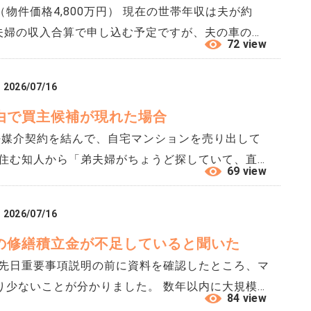
言書はなく、葬儀の段取りも長男が仕切ったため、私
物件価格4,800万円） 現在の世帯年収は夫が約
 家庭裁判所に調停を申し立てる以外に、まずできる
。 夫婦の収入合算で申し込む予定ですが、夫の車のロ
72 view
金が減ってしまいます。 夫は、住宅ローンが通りや
2026/07/16
っているのですが、審査にどの程度影響するのでし
由で買主候補が現れた場合
任媒介契約を結んで、自宅マンションを売り出して
に住む知人から「弟夫婦がちょうど探していて、直接
69 view
ました。 深く考えず、スーモの掲載ページのリンク
らは今週中に内覧したいと直接連絡が来ていて承諾し
2026/07/16
不動産会社には売買契約等の手続きだけ依頼できれば
の修繕積立金が不足していると聞いた
して問題ないでしょうか。
り少ないことが分かりました。 数年以内に大規模修
84 view
の積立金だけでは足りない可能性があるそうです。