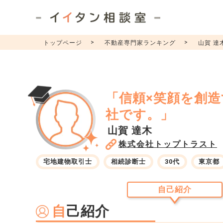
トップページ
不動産専門家ランキング
山賀 達
「信頼×笑顔を創
社です。」
山賀 達木
株式会社トップトラスト
宅地建物取引士
相続診断士
30代
東京都
自己紹介
自
己紹介