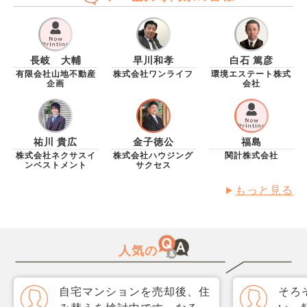
長岐 大輔
早川和孝
白石 篤彦
有限会社山地不動産
株式会社ワンライフ
環境エステート株式
企画
会社
祐川 貴広
金子徳公
福島
株式会社ネクサスイ
株式会社ハウジング
関計株式会社
ンベストメント
サクセス
もっと見る
人気の
自宅マンションを売却後、住
そろ