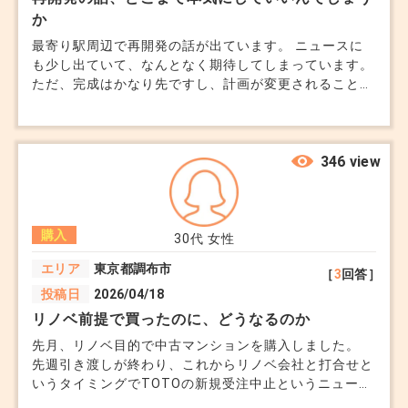
か
最寄り駅周辺で再開発の話が出ています。 ニュースに
も少し出ていて、なんとなく期待してしまっています。
ただ、完成はかなり先ですし、計画が変更されることも
あると聞きました。 不動産会社の説明は前向きです
が、話半分で聞くべきなのか判断がつきません。 再開
発を理由に購入を決めるのは、やはりリスクが高いので
しょうか。
346 view
購入
30代
女性
エリア
東京都調布市
［
3
回答］
投稿日
2026/04/18
リノベ前提で買ったのに、どうなるのか
先月、リノベ目的で中古マンションを購入しました。
先週引き渡しが終わり、これからリノベ会社と打合せと
いうタイミングでTOTOの新規受注中止というニュース
を見てショックを受けています。 新規受注ということ