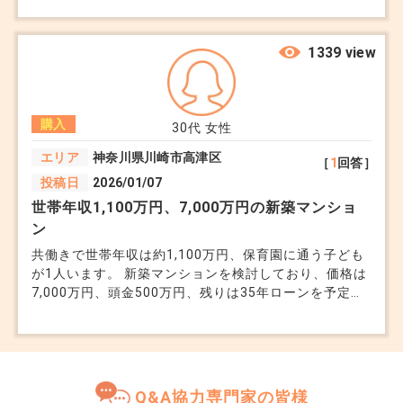
は、今ある商品の在庫分は大丈夫ですよね？ 早めにリ
ノベに取り掛かるつもりですが、今後どうなるのか不安
でたまりません。
1339 view
購入
30代
女性
エリア
神奈川県川崎市高津区
［
1
回答］
投稿日
2026/01/07
世帯年収1,100万円、7,000万円の新築マンショ
ン
共働きで世帯年収は約1,100万円、保育園に通う子ども
が1人います。 新築マンションを検討しており、価格は
7,000万円、頭金500万円、残りは35年ローンを予定し
ています。 今の家賃は月17万円、貯蓄は約600万円で
す。 毎月の返済は約16万円になる見込みで、これに＋
管理費と積立金です。 教育費や将来の支出を考える
と、無理があるでしょうか。理想的な物件なので、とて
も悩んでいます。
Q&A協力専門家の皆様