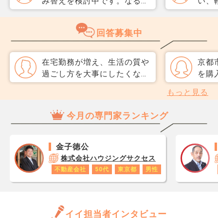
み替えを検討中です。なるべ
い、
く3か月以内に売却をしたい
取り
のですが、一般媒介と専任媒
めて
回答募集中
介で迷っています。 窓口は
指数
多い方が買主が見つかりそう
分が
だと思うのですが、友人には
直、
在宅勤務が増え、生活の質や
京都
専任をおすすめされました。
のか
過ごし方を大事にしたくな
を購
それぞれメリットデメリット
だ、
り、 埼玉の方面で広めの家
進め
もっと見る
があれば教えてください。
スコ
を買おうと考えています。
中に
ら、
静かで、スーパーなども車で
が見
今月の専門家ランキング
思い
行くので遠くてもOK。 埼玉
万円に
レジ
エリアのことはあまり知らな
地に
が1
いので、上の条件に合いそう
野に
金子徳公
です
なエリアってどこでしょう
超過
株式会社ハウジングサクセス
あり
か。
す。
不動産会社
50代
東京都
男性
ロで
や、
数字
判断
年収
ます
と思
イイ担当者インタビュー