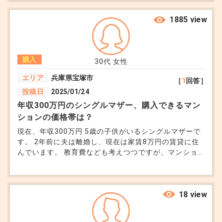
か教えてください。 内覧時〜契約まで、リスケが何度
もあったりと大丈夫か？とは思ってましたが物件を気に
1885 view
入っていたので、進めた結果です。公開してきます。
購入
30代
女性
エリア
兵庫県宝塚市
［
1
回答］
投稿日
2025/01/24
年収300万円のシングルマザー、購入できるマン
ションの価格帯は？
現在、年収300万円 5歳の子供がいるシングルマザーで
す。 2年前に夫は離婚し、現在は家賃8万円の賃貸に住
んでいます。 教育費なども考えつつですが、マンショ
ンを購入したいと考えています。 住宅ローンを組む
際、現在の家賃と同程度の支払いで購入可能な物件価格
の目安を知りたいです。 出来れば管理費・修繕費な
ど、その他かかるものも考えられる見込み額でもいいの
18 view
で 教えていただきたいです。 自己資金として150万円
ほど用意しています。 こちらは頭金にいくら充てるべ