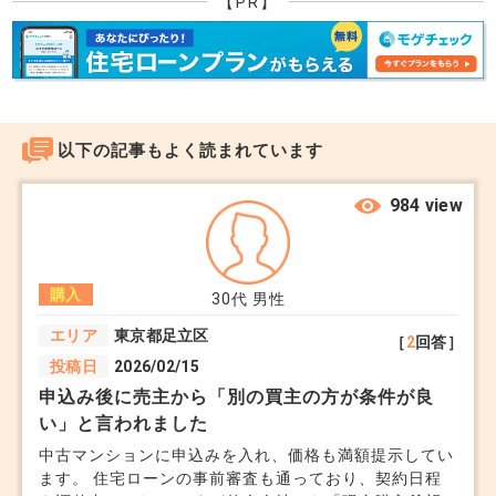
【PR】
以下の記事もよく読まれています
984 view
購入
30代
男性
エリア
東京都足立区
［
2
回答］
投稿日
2026/02/15
申込み後に売主から「別の買主の方が条件が良
い」と言われました
中古マンションに申込みを入れ、価格も満額提示してい
ます。 住宅ローンの事前審査も通っており、契約日程