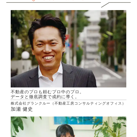
だけ
ます
きる
か、
んで
専門
きた
不動産のプロも頼むプロ中のプロ。
データと徹底調査で成約に導く。
株式会社グランクルー（不動産工房コンサルティングオフィス）
加瀬 健史