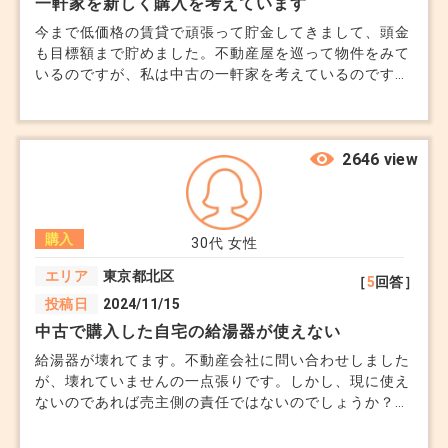
一軒家を新しく購入を考えています
今まで低価格の賃貸で頑張って貯金してきまして、頭金
も目標額まで貯めました。不動産屋を巡って物件をみて
いるのですが、私は中古の一軒家を考えているのです
が、妻は新築を見て以来、新築にこだわるようになって
おります。不動産屋さんも新築を進めてくるようになっ
たのですが、少しづつ当初の予算より高い物件を進めて
くるようになりました。初めに伝えた予算より大きな買
2646 view
い物を進めてくるので、少し不安になっております。予
算オーバーの物件を進めてくる不動産屋は珍しく無いの
でしょうか？
購入
30代
女性
エリア
東京都北区
［
5
回答］
投稿日
2024/11/15
中古で購入した自宅の給湯器が使えない
給湯器が壊れてます。不動産会社に問い合わせしました
が、壊れていませんの一点張りです。しかし、現に使え
ないのであれば売主側の責任ではないのでしょうか？一
度も使っていません。銭湯代まで請求したいぐらいです
が。そのような体験された方はどのように対処されたの