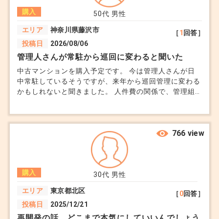
きか、予算の立て方についてもアドバイスいただきたい
購入
です。
50代
男性
エリア
神奈川県藤沢市
［
1
回答］
投稿日
2026/08/06
管理人さんが常駐から巡回に変わると聞いた
中古マンションを購入予定です。 今は管理人さんが日
中常駐しているそうですが、来年から巡回管理に変わる
かもしれないと聞きました。 人件費の関係で、管理組
合で話が出ているようです。 共用部はきれいで、管理
が良さそうだと思っていました。 その印象も、管理人
さんが毎日いるからかもしれません。 妻は、管理費が
抑えられるなら悪くないと言っていますが、個人的には
766 view
防犯面や日々の清掃が変わりそうで気になっています。
管理人さんが常駐から巡回に変わると、どの程度住み心
地に影響するものでしょうか。
購入
30代
男性
エリア
東京都北区
［
0
回答］
投稿日
2025/12/21
再開発の話、どこまで本気にしていいんでしょう