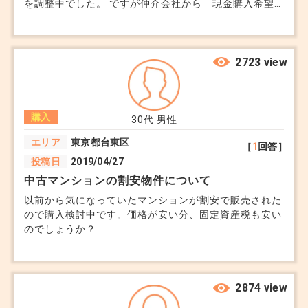
を調整中でした。 ですが仲介会社から「現金購入希望
者が出てきた」と連絡がありました。 こちらはローン
利用予定です。 まだ契約前ですが、口頭では売主も前
向きだったため、この状況に納得できません。 満額提
示でも、現金の方が優先されるのでしょうか？申込みの
2723 view
先着順ではないのですか？
購入
30代
男性
エリア
東京都台東区
［
1
回答］
投稿日
2019/04/27
中古マンションの割安物件について
以前から気になっていたマンションが割安で販売された
ので購入検討中です。価格が安い分、固定資産税も安い
のでしょうか？
2874 view