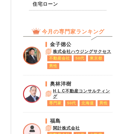
住宅ローン
今月の専門家ランキング
金子徳公
株式会社ハウジングサクセス
不動産会社
50代
東京都
男性
奥林洋樹
H.L.C不動産コンサルティン
グ
専門家
50代
北海道
男性
福島
関計株式会社