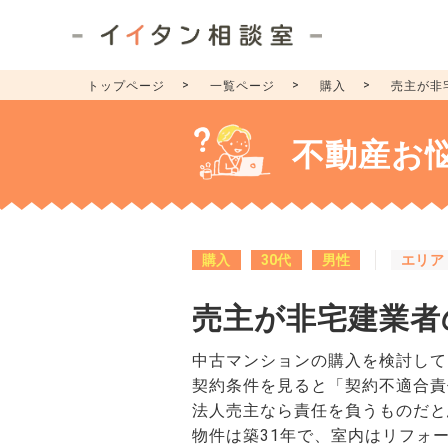
トップページ
一覧ページ
購入
売主が非
不動産お
購入
30代
男性
エリア
売主が非宅建業者
中古マンションの購入を検討して
契約条件を見ると「契約不適合責
法人売主なら責任を負うものだと
物件は築31年で、室内はリフォ