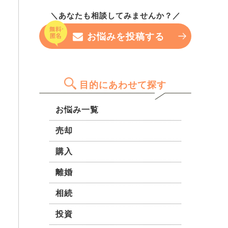
です。 変動金利で組もうと思
ています。 過去の修繕履歴を
つべきなのか、それともこのま
っていますが、色んな人の意見
＼あなたも相談してみませんか？／
見せてもらいましたが、将来的
ま申し込んでみても大丈夫なの
を聞きたいです。 無理のない
な大規模修繕計画が曖昧で、積
か…。 専門家の方の率直な意見
お悩みを投稿する
範囲で組みたいのですが、希望
立金も十分か不安です。 最
を聞きたいです。
の物件がどこも1億円前後のた
近、管理不全のマンション問題
め、悩んでいます。
をニュースで見て怖くなりまし
た。 どの点を確認すれば健全
目的にあわせて探す
な管理組合か見極められるの
か、具体的に知りたいです。
お悩み一覧
売却
購入
離婚
相続
投資