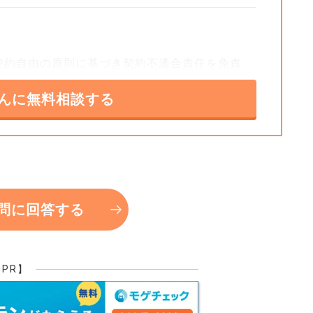
契約自由の原則に基づき契約不適合責任を免責
のことですから、購入前に相談者様が費用を負
んに無料相談する
強くお勧めします。経年劣化の箇所が具体的に
目処が事前に立てられ、納得して購入できるか
が全ての責任を免れるわけではありません。知
問に回答する
なかった不利益事項については責任を免れない
告書を入手して、現在の物件状況を正確に把握
【PR】
+5