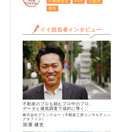
不動産会社
40代
大阪府
男性
イイ担当者インタビュー
不動産のプロも頼むプロ中のプロ。
データと徹底調査で成約に導く。
株式会社グランクルー（不動産工房コンサルティン
グオフィス）
加瀬 健史