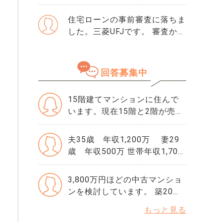
せました。 そこで初めて「ク
すが、友人には専任をおすすめ
レジットガイダンス指数」とい
住宅ローンの事前審査に落ちま
されました。それぞれメリット
う数字を見て、自分が500だと
した。三菱UFJです。 審査から
デメリットがあれば教えてくだ
知りました。 正直、この数字
落ちた理由は分かりません。
さい。
が良いのか悪いのかも分かりま
・勤続年数10年 ・年収600万
せん。 ただ、ネットで「住宅
・購入物件価格は4500万で、
回答募集中
ローンはスコアが重要」と読ん
頭金1000万です。 ・滞納歴な
でから、急に不安になりまし
どもありません 落ちた理由を
た。 思い当たるのは、数年前
15階建てマンションに住んで
ちゃんと確認してから、次の審
にクレジットカードの引き落と
います。現在15階と2階が売り
査に申し込んだ方がいいです
しが1回だけ遅れたことくらい
出されており、15階が6,980
か？ 他にりそな銀行かSBI新生
です。 ローンやリボ払いもあ
万、2階が4,200万です。 うち
銀行で考えています。 この2つ
夫35歳 年収1,200万 妻29
りませんし、借入はほぼゼロで
は9階なのですが、正直リフォ
の銀行の審査基準や違いなど
歳 年収500万 世帯年収1,700
す。それでも500という数字は
ームもちょこちょこしてあり状
も、情報が欲しいです。
万円で、1億円の物件は無理が
厳しいでしょうか。 年収や勤
態が綺麗なので、6,800万円程
あるでしょうか。 頭金は500万
3,800万円ほどの中古マンショ
続年数には問題ないと思ってい
で着地したく、6,980万で売り
円入れられます。妻は今妊娠中
ンを検討しています。 築20
るのですが、指数だけで判断さ
出したいのですが無謀でしょう
の為一時的に収入が減ります
年、70㎡弱で管理費1.2万円、
れることもありますか？ もし
か。 15階は写真を見る限りリ
もっと見る
が、育休後は正社員で復帰予定
修繕積立金1.8万円と提示され
今から改善できるなら、半年待
フォーム歴はなさそうでした。