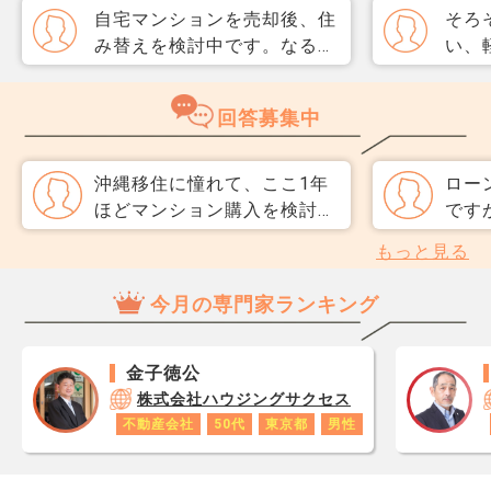
自宅マンションを売却後、住
そろ
み替えを検討中です。なるべ
い、
く3か月以内に売却をしたい
取り
のですが、一般媒介と専任媒
めて
回答募集中
介で迷っています。 窓口は
指数
多い方が買主が見つかりそう
分が
だと思うのですが、友人には
直、
沖縄移住に憧れて、ここ1年
ロー
専任をおすすめされました。
のか
ほどマンション購入を検討し
です
それぞれメリットデメリット
だ、
ています。 観光需要も強い
物件
もっと見る
があれば教えてください。
スコ
ので資産性は問題ないかと思
らに
ら、
っていましたが、 ネットで
ただ
今月の専門家ランキング
思い
は沖縄のマンションは買わな
には
レジ
いほうがいいという記事も見
ーン
が1
かけました。 実際に調べる
にな
金子徳公
です
と、那覇市や北谷町など人気
どれ
株式会社ハウジングサクセス
あり
エリアの価格は上がっていま
不動産会社
50代
東京都
男性
ロで
すが、 人口や気候などを含
数字
めて実際どうなんでしょう