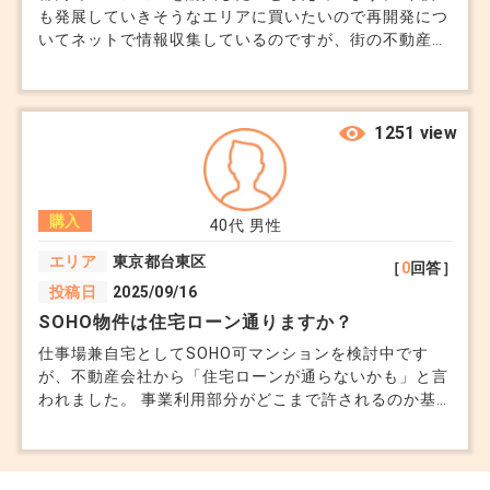
も発展していきそうなエリアに買いたいので再開発につ
いてネットで情報収集しているのですが、街の不動産会
社さんは独自のルートで情報を持っていたりしますか？
相談すればそういった情報を教えてもらえるのでしょう
か？ また、大手の不動産会社さんよりも地場の不動産
会社さんのほうが、再開発に関する情報を詳しく持って
1251 view
いることが多いと聞いたことがあるのですが、実際のと
ころどうなのでしょうか？
購入
40代
男性
エリア
東京都台東区
［
0
回答］
投稿日
2025/09/16
SOHO物件は住宅ローン通りますか？
仕事場兼自宅としてSOHO可マンションを検討中です
が、不動産会社から「住宅ローンが通らないかも」と言
われました。 事業利用部分がどこまで許されるのか基
準も不明確で、フラット35も使えるか分かりません。
SOHO購入の融資経験がある方の話が聞きたいです。