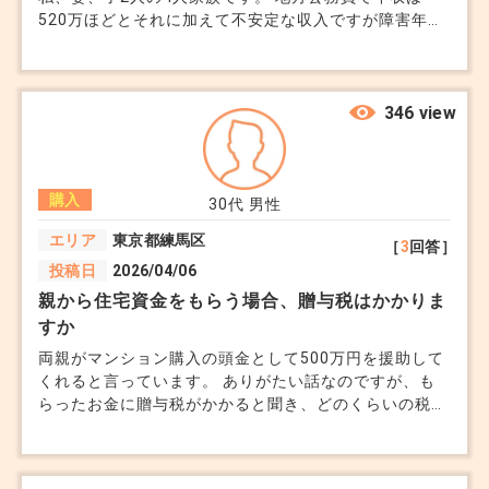
から、募集は続けている。 ん？ そりゃ、できるだけ安
520万ほどとそれに加えて不安定な収入ですが障害年金
く購入をしたいという私からすると、まったく意味が分
を現在年間で200万ほど受給してます。 障害年金は受給
からず、単なる手数料を売主さんと買主さんの両者から
額が将来的に減額したりします。 現在住んでいる地域
もらう、両手狙いにしか見えず。 もはや、この取引、
ですと 物件価格4000万ほどが相場となっております。
私の為に動いてくれる担当者がなぜいないのか…苦笑
わたしの年収で妥当な借入額と上記の物件価格は妥当な
346 view
「囲い込み」っぽくないように見せてるのでしょうが、
のかどうかご教授頂けますと幸いです。 よろしくお願
これを「囲い込み」って言うんですよね？ あの親切だ
いします。
った担当者の方に、 案内してもらいたかったなぁ…。
(不動産業界、改めて怖いと思いました) さてさて、前置
購入
30代
男性
きが長くなりました。 私が聞きたいのはここからで
す。 既に一番手の方がいるとのことですが、 その価格
エリア
東京都練馬区
［
3
回答］
よりも10万円高く指値を入れるのでと言ったら承諾。
投稿日
2026/04/06
(それもそれでどうなの？) ただし、買い付けを入れてか
親から住宅資金をもらう場合、贈与税はかかりま
ら、数日以内に手付金(物件価格の5%)を用意して。と。
(契約、重要事項説明が先じゃ…？) 無理ならまず、100
すか
万円、残りは1週間以内に。 もはや、なんかの取り立て
両親がマンション購入の頭金として500万円を援助して
ですか…苦笑 そして、 築が6年ほどですが、 インスペク
くれると言っています。 ありがたい話なのですが、も
ションをしたいと言ったら、拒否されました。 (ま、買
らったお金に贈与税がかかると聞き、どのくらいの税額
い付けのすぐ後に手付金を入れる時点で、インスペクシ
になるのか知りたいです。 「住宅資金なら非課税にな
ョンなんかしている暇はないんでしょうけど、こちらと
る制度がある」とも聞いたのですが、誰でも使えるので
しては、通常の取引フローを想定しているので…) はっ
しょうか。 条件や申告の必要性など、基本的なところ
きり言われたのは、 インスペクションをしたいのであ