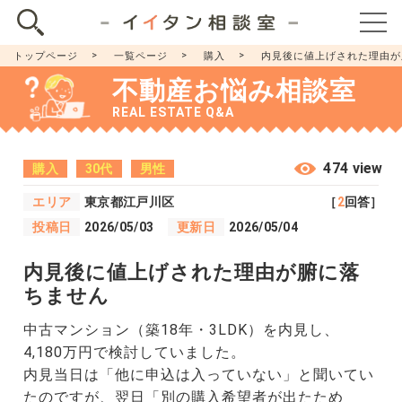
トップページ
一覧ページ
購入
内見後に値上げされた理由が
不動産お悩み相談室
REAL ESTATE Q&A
474 view
購入
30代
男性
エリア
東京都江戸川区
［
2
回答］
投稿日
2026/05/03
更新日
2026/05/04
内見後に値上げされた理由が腑に落
ちません
中古マンション（築18年・3LDK）を内見し、
4,180万円で検討していました。
内見当日は「他に申込は入っていない」と聞いてい
たのですが、翌日「別の購入希望者が出たため