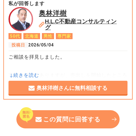
私が回答します
奥林洋樹
H.L.C不動産コンサルティン
グ
50代
北海道
男性
専門家
投稿日
2026/05/04
ご相談を拝見しました。
非常に稀ではありますが、売出しを開始したところ
反響が多かったため売主が自信を持ち、価格を変更
奥林洋樹さんに無料相談する
するケースがあるのは事実です。違法ではありませ
んが、好ましい行為ではありません。
この質問に回答する
このような場合でも売出し価格や成約価格の決定権
は所有者にありますから、媒介業者には対応のしよ