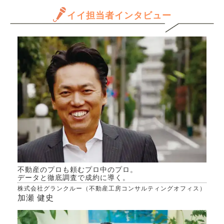
年収
か。 沖縄の不動産に詳しい
と思
イイ担当者インタビュー
方や、扱ったことがある方に
だけ
聞いてみたいです。
ます
きる
か、
んで
専門
きた
不動産のプロも頼むプロ中のプロ。
データと徹底調査で成約に導く。
株式会社グランクルー（不動産工房コンサルティングオフィス）
加瀬 健史