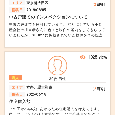
エリア
東京都大田区
［
2
回答］
投稿日
2019/08/05
中古戸建てのインスペクションについて
中古の戸建てを検討しています。 頼りにしている不動
産会社の担当者さんに色々と物件の案内をしてもらって
いましたが、suumoに掲載されていた物件をその担当
者さんに見たいと言って確認してもらったところ… 「一
度、本社の受付からは、内見のOKが出たのですが、内
見日を調整しようと物件の担当者に連絡をしたら、『契
約前だから』という理由で、拒否されてしまいまし
1025 view
た。」 と。 ただ、 その担当者の方は、優しい方で、
「物件が掲載されている、SUUMOから直接問い合わせ
たら内見できるかもしれないから、問い合わせしてみて
購入
ください。私としては残念ですが、大事な家選びなの
30代
男性
で、使えるものはすべて使いましょう。」 とのこと。
エリア
神奈川県大和市
［
2
回答］
問い合わせしたところ、案の定、内見できるとのこと。
投稿日
2025/06/18
(不動産業界って怖いですね) そして、内見してきまし
た。 内見できた理由をその物件の担当者に聞いたとこ
住宅借入額
ろ、 買い付けは入ったが、指値が入っている。売主さ
上の子が小学校にあがるため住宅購入を考えてます。
んが同級生ということもあり、高く売ってあげたい。だ
私、妻、子2人の4人家族です。 地方公務員で年収は