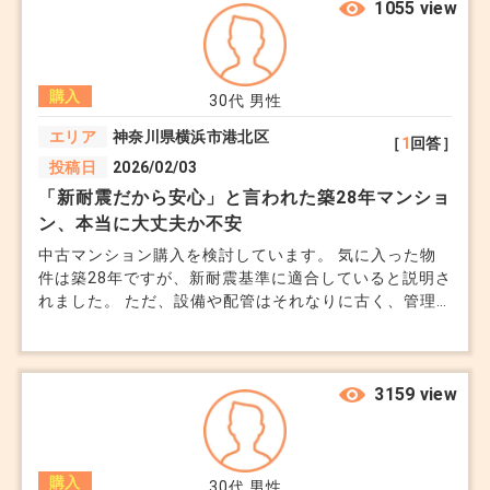
から教えてください。
1055 view
れば、 インスペクションを求めない人に売ります。
と。 え？そんな人いるの？苦笑 その時、言い訳まがい
に言われたのは、 ・10年保証の内、残り4年の保証は継
続させますよ。 ・引き渡し後3ヶ月以内に、インスペク
購入
30代
男性
ションを行い、問題があった場合は、直します。 だか
ら 購入前にはしないでね。 というか、 むしろ、 「「「
エリア
神奈川県横浜市港北区
［
1
回答］
するな。 」」」と。 さらに深掘りすると、 インスペク
投稿日
2026/02/03
ションの拒否理由は、 売主も知らない瑕疵が見つかっ
「新耐震だから安心」と言われた築28年マンショ
た時に、 今回のお客さんが離れてしまい、次のお客さ
ン、本当に大丈夫か不安
んには、瑕疵を説明しなければならない。 そしたら、
もっと売れなくなるでしょ？ と。 これ、理屈通ってま
中古マンション購入を検討しています。 気に入った物
すか？笑 物件は都内で駅近で、それなりの好スペッ
件は築28年ですが、新耐震基準に適合していると説明さ
ク。 周辺の新築価格や中古の価格を考えても、妥当な
れました。 ただ、設備や配管はそれなりに古く、管理
金額と思っています。 こんな話に付き合っていただい
組合の資料も正直よく分かりません。 「耐震はクリア
ても、一円にもならないので、回答が付くのか不安です
しているから大丈夫」と言われましたが、地震そのもの
が、もし可能であれば、不動産のプロの方からのご意見
より、住み続けた後の修繕や将来価値のほうが心配で
いただけたら幸いです。 よろしくお願いします。
す。 築年数が30年前後のマンションを選ぶ場合、特に
3159 view
注意したいポイントなどあれば教えてください。
購入
30代
男性