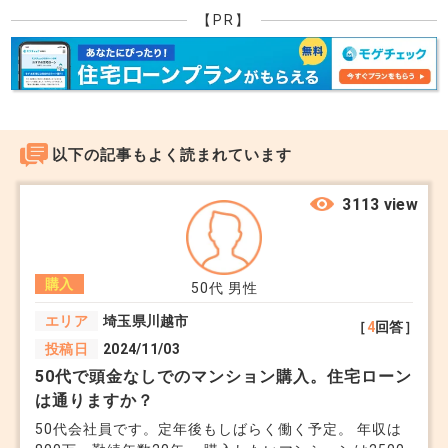
うがないのです。駆け引きかどうかは判断しかねま
【PR】
すが、4,280万円でも欲しい物件か否か、冷静に判
断されることをお勧めします。
+6
以下の記事もよく読まれています
3113 view
購入
50代
男性
エリア
埼玉県川越市
［
4
回答］
投稿日
2024/11/03
50代で頭金なしでのマンション購入。住宅ローン
は通りますか？
50代会社員です。定年後もしばらく働く予定。 年収は