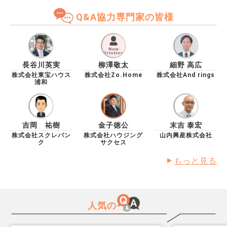
Q&A協力専門家の皆様
長谷川英実
柳澤敬太
細野 高広
株式会社東宝ハウス
株式会社Zo.Home
株式会社And rings
浦和
吉岡 祐樹
金子徳公
末吉 泰宏
株式会社スクレバン
株式会社ハウジング
山内興産株式会社
ク
サクセス
もっと見る
人気の