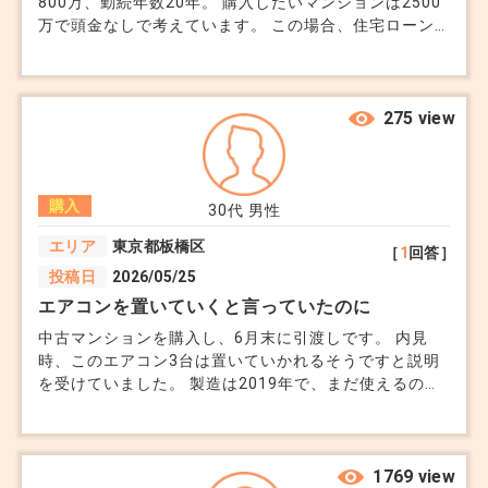
800万、勤続年数20年。 購入したいマンションは2500
万で頭金なしで考えています。 この場合、住宅ローン
は通りますか？
275 view
購入
30代
男性
エリア
東京都板橋区
［
1
回答］
投稿日
2026/05/25
エアコンを置いていくと言っていたのに
中古マンションを購入し、6月末に引渡しです。 内見
時、このエアコン3台は置いていかれるそうですと説明
を受けていました。 製造は2019年で、まだ使えるので
ラッキーだと思っていたのですが、先日の売買契約時に
エアコンは持っていかれるそうです、と口頭で説明され
ました。 その時は「あ、そうなんですね...」と納得して
しまったのですが、あとからモヤモヤしています。 来
1769 view