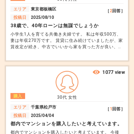
エリア
東京都板橋区
［
2
回答］
投稿日
2025/08/10
38歳で、40年ローンは無謀でしょうか
小学生1人を育てる共働き夫婦です。 私は年収500万、
妻は年収270万です。 賃貸に住み続けていましたが、家
賃改定が続き、中古でいいから家を買った方が良い、と
いう話になっています。 先日見てきた物件は4,200万円
で、今は40年ローンもあるとおすすめされました。 毎
月の支払いが少なるなるのは魅力ですが、この年から40
年ローンはリスクが高くないでしょうか。 組むだけ組
1077 view
んで、住宅ローン控除がなくなったら繰り上げ返済をし
たら良い、と言われましたが、実際のところどうなの
か、プロの意見を伺いたいです。
購入
30代
女性
エリア
千葉県松戸市
［
1
回答］
投稿日
2025/04/04
都内でマンションを購入したいと考えています。
都内でマンションを購入したいと考えています。 今後