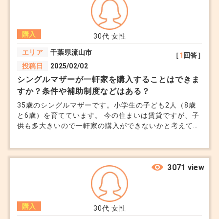
年からエアコンが高くなるとも言っていますし、エアコ
ン3台は私達にとってかなりのメリットだったのです
が、これはもうこちらからお願いしたところで厳しいで
購入
すよね... ちょっと騙された気分になっています。
30代
女性
エリア
千葉県流山市
［
1
回答］
投稿日
2025/02/02
シングルマザーが一軒家を購入することはできま
すか？条件や補助制度などはある？
35歳のシングルマザーです。小学生の子ども2人（8歳
と6歳）を育てています。 今の住まいは賃貸ですが、子
供も多大きいので一軒家の購入ができないかと考えてい
ます。 年収は450万円で、自己資金は300万円程、勤続
年数は12年。 途中産休などもありました。 一軒家の購
入を希望してはいますが、家計の負担になるならば諦め
ようとも思っています。 上のような条件で購入できる
3071 view
予算などアドバイスいただきたいです。 一軒家購入時
に利用できる補助金や優遇制度、母子家庭向きの住宅ロ
ーンなどありましたら教えていただきたいです。
購入
30代
女性