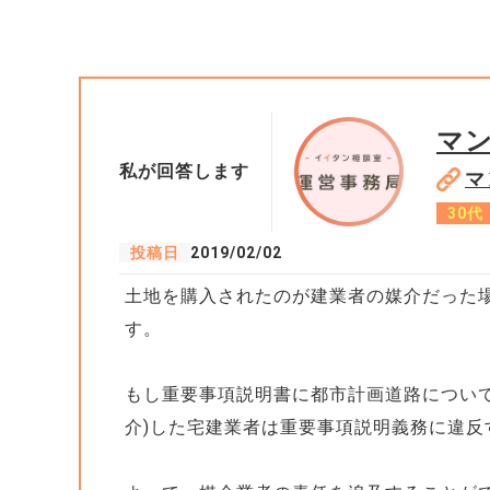
マ
私が回答します
マ
30代
投稿日
2019/02/02
土地を購入されたのが建業者の媒介だった
す。
もし重要事項説明書に都市計画道路につい
介)した宅建業者は重要事項説明義務に違反