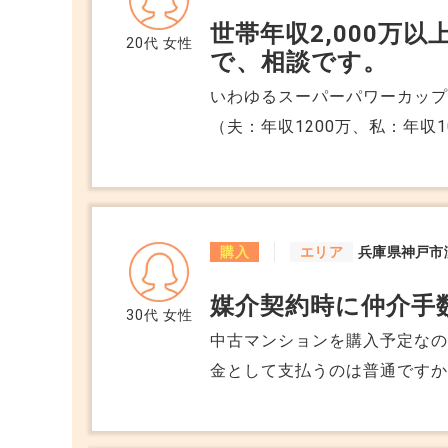
が来る登録はしていますが、
世帯年収2,000万
ださい。 よろしくお願いします
20代
女性
で、相談です。
いわゆるスーパーパワーカッ
（夫：年収1200万、私：年収
入したく、物件を探していると
ていくのでしょうか？ 新築だと高く購入し、売るときには安くなってしまう
のでしょうか。 専門家からの
えていませんでしたが、最近
購入
エリア
兵庫県神戸市
媒介契約時に仲介手
30代
女性
中古マンションを購入予定な
金として支払うのは普通ですか
っています。 売買成立後に仲
が。