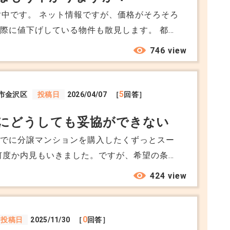
討中です。 ネット情報ですが、価格がそろそろ
際に値下げしている物件も散見します。 都心
まりしているので、判断に迷っています。価格
746 view
金利が上がる前に動いた方が良いのか迷ってい
5
市金沢区
投稿日
2026/04/07
［
回答］
にどうしても妥協ができない
までに分譲マンションを購入したくずっとスー
何度か内見もいきました。ですが、希望の条件
ありません。 条件が多すぎるのかもしれませ
424 view
り、ペット飼育可、立地等を考えるとどうして
待っている状態ですが、WEB上にUPされる前の
ませんか？ サイトの売り出されたらお知らせ
0
投稿日
2025/11/30
［
回答］