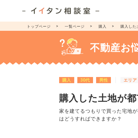
トップページ
一覧ページ
購入
購入した
不動産お
購入
30代
男性
エリア
購入した土地が都
家を建てるつもりで買った宅地が
はどうすればできますか？