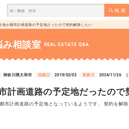
検 索
土地が都市計画道路の予定地だったので契約解除したい
悩み相談室
REAL ESTATE Q&A
神奈川県大和市
投稿日
2019/02/02
更新日
2024/11/26
［
市計画道路の予定地だったので
都市計画道路の予定地となっているようです。 契約を解