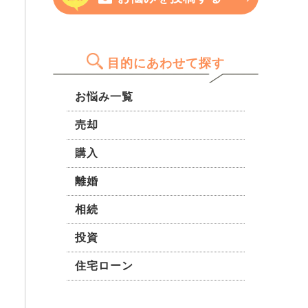
なっているか、人口などはどう
を聞きたいです。
ょうか？
か、仕事はどのような色があ
り、人気か、大金を払って住む
価値があるか（同じ金額を払っ
目的にあわせて探す
て都心に住んだほうが良いの
か）などそのようなことについ
お悩み一覧
てを知りたいです。大津町は自
然も多く、水もキレイ、阿蘇山
売却
などが近くにあるから登山も簡
購入
単と、聞いたり、インターネッ
トで見たりしたことがあります
離婚
が、実際はどうなのかなどもイ
マイチよく分かっていないの
相続
で、そこ辺りも分かっていたら
ついでにお知らせしていただけ
投資
たら嬉しいです。
住宅ローン