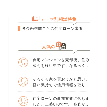
テーマ別相談特集
各金融機関ごとの住宅ローン審査
人気の
自宅マンションを売却後、住み
替えを検討中です。なるべく3
か月以内に売却をしたいのです
が、一般媒介と専任媒介で迷っ
そろそろ家を買おうかと思い、
ています。 窓口は多い方が買
軽い気持ちで信用情報を取り寄
主が見つかりそうだと思うので
せました。 そこで初めて「ク
すが、友人には専任をおすすめ
レジットガイダンス指数」とい
住宅ローンの事前審査に落ちま
されました。それぞれメリット
う数字を見て、自分が500だと
した。三菱UFJです。 審査から
デメリットがあれば教えてくだ