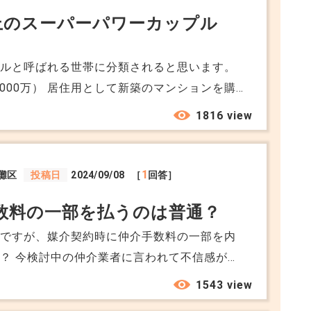
それよりもっと早く知る方法があれば教えてく
以上のスーパーパワーカップル
!!
プルと呼ばれる世帯に分類されると思います。
1000万） 居住用として新築のマンションを購
ころです。 マンション価格はまだまだ高騰し
1816 view
ご意見をいただきたいです。 （あまり中古は考
になって少し見るようになってきました。）
1
灘区
投稿日
2024/09/08
［
回答］
数料の一部を払うのは普通？
のですが、媒介契約時に仲介手数料の一部を内
？ 今検討中の仲介業者に言われて不信感が募
介手数料を支払う流れかと思っていたのです
1543 view