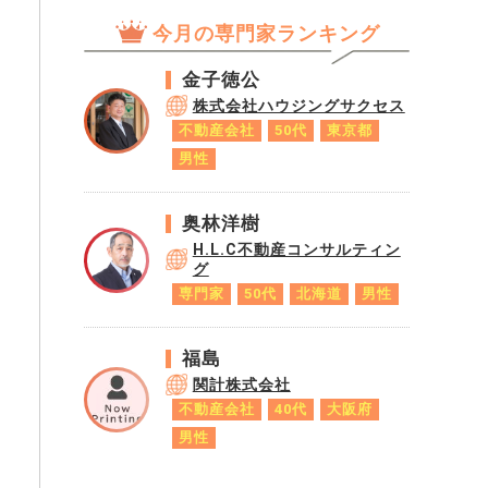
今月の専門家ランキング
金子徳公
株式会社ハウジングサクセス
不動産会社
50代
東京都
男性
奥林洋樹
H.L.C不動産コンサルティン
グ
専門家
50代
北海道
男性
福島
関計株式会社
不動産会社
40代
大阪府
男性