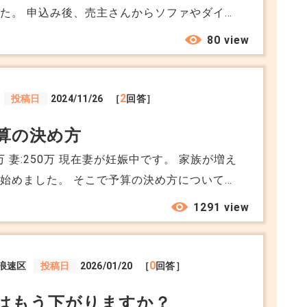
ァやダイニ
ていきたいと言われました。 最初はありがた
80 view
の家具もあり、好みも違うため正直困っていま
く決めておくべきでしょうか。 引渡し後に不
2
投稿日
2024/11/26
［
回答］
買主側で処分することになるのでしょうか。
算の決め方
万 妻:250万 現在妻が妊娠中です。 家族が増え
始めました。 そこで予算の決め方についてア
1291 view
・育休を取り、復職もする予定でいてくれてい
か。
0
浪速区
投稿日
2026/01/20
［
回答］
はもう下がりますか？