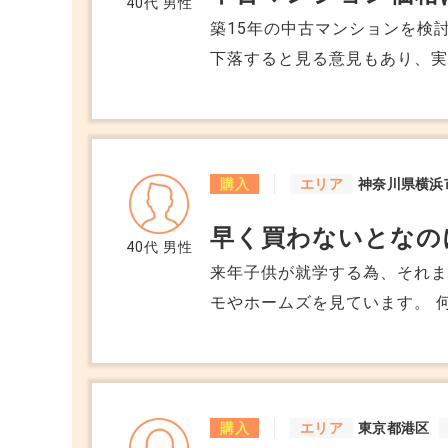
40代
男性
築15年の中古マンションを検
下落すると見る意見もあり、実
部では依然として価格が高止
が下がった後に買うべきか、
ます。
購入
エリア
神奈川県横浜
早く買わないとなの
40代
男性
来年子供が就学する為、それ
モやホームズを見ています。 
にマッチする物件がどうしても
んが、平米数、築年数、間取
もありません。 出てくるのを
物件をいち早く知る方法はあり
購入
エリア
東京都港区