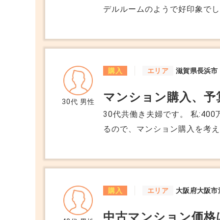
デルルームのようで好印象でした。 申込み後、売主さんからソフ
ングテーブルなどの家具を置い
いと思ったのですが、私たち
す。 大型家具を処分するとなると費用も手間もかかります。 この場合、契約
前に残す物と撤去する物を細か
購入
エリア
滋賀県長浜市
要な家具が残っていた場合、
マンション購入、予
30代
男性
30代共働き夫婦です。 私:400
るので、マンション購入を考え
ドバイスいただきたいです。 将来子供はもう2人くらい考えています。 妻は
予定日1か月前まで働き、産休
ます。 周りに聞きづらくて… マンション購入をしている方たちはどうやって
予算を決めているのでしょう
購入
エリア
大阪府大阪市
中古マンション価格