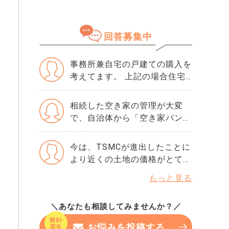
知りました。 正直、この数字
落ちた理由は分かりません。
さい。
が良いのか悪いのかも分かりま
・勤続年数10年 ・年収600万
せん。 ただ、ネットで「住宅
・購入物件価格は4500万で、
回答募集中
ローンはスコアが重要」と読ん
頭金1000万です。 ・滞納歴な
でから、急に不安になりまし
どもありません 落ちた理由を
た。 思い当たるのは、数年前
事務所兼自宅の戸建ての購入を
ちゃんと確認してから、次の審
にクレジットカードの引き落と
考えてます。 上記の場合住宅
査に申し込んだ方がいいです
しが1回だけ遅れたことくらい
ローン投資ローンどちらになり
か？ 他にりそな銀行かSBI新生
です。 ローンやリボ払いもあ
ますかまたは併用などできます
銀行で考えています。 この2つ
相続した空き家の管理が大変
りませんし、借入はほぼゼロで
か。 また、6000万円程度の価
の銀行の審査基準や違いなど
で、自治体から「空き家バンク
す。それでも500という数字は
格帯を考えており自分の会社に
も、情報が欲しいです。
に登録しませんか」と案内され
厳しいでしょうか。 年収や勤
事務所部分を貸し家賃収入を考
ました。 ただ、登録すると内
今は、TSMCが進出したことに
続年数には問題ないと思ってい
えております。年収500万円の
覧対応や修繕提案を求められる
より近くの土地の価格がとても
るのですが、指数だけで判断さ
場合頭金はどの程度必要でしょ
ことがあると聞き、私には負担
高くなり、上昇度が1番高く、
れることもありますか？ もし
うか。
もっと見る
が大きいのではと心配です。
新規で購入したい場合、大雑把
今から改善できるなら、半年待
一方で、売却や賃貸のきっかけ
な費用（◯坪◯◯円など）や大
つべきなのか、それともこのま
になるとも聞き迷っています。
＼あなたも相談してみませんか？／
津町のオススメポイントや、近
ま申し込んでみても大丈夫なの
空き家バンクを利用した方、実
くにはどのような施設、環境に
か…。 専門家の方の率直な意見
お悩みを投稿する
際の負担はどれくらいなのでし