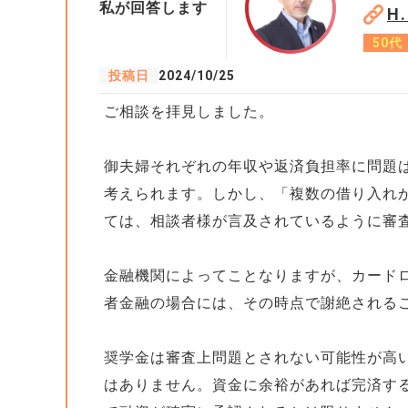
私が回答します
H
50代
投稿日
2024/10/25
ご相談を拝見しました。
御夫婦それぞれの年収や返済負担率に問題
考えられます。しかし、「複数の借り入れ
ては、相談者様が言及されているように審
金融機関によってことなりますが、カード
者金融の場合には、その時点で謝絶される
奨学金は審査上問題とされない可能性が高
はありません。資金に余裕があれば完済す