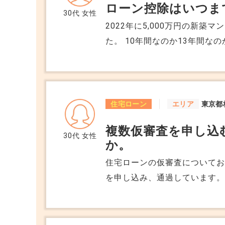
ローン控除はいつま
30代
女性
2022年に5,000万円の新
た。 10年間なのか13年間な
期によって違うらしいですが
かりません。 いつまで受けら
住宅ローン
エリア
東京都
複数仮審査を申し込
30代
女性
か。
住宅ローンの仮審査についてお
を申し込み、通過しています。
に条件が良い別の金融機関にも仮審査
複数の仮審査を申し込むと、C
ると聞きました。 実際に履歴