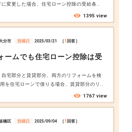
方に変更した場合、住宅ローン控除の受給条件
1395 view
1
大分市
投稿日
2025/03/21
［
回答］
ォームでも住宅ローン控除は受
 自宅部分と賃貸部分、両方のリフォームを検
費用を住宅ローンで借りる場合、賃貸部分のリ
になるのでしょうか。 住宅ローン控除
1767 view
ーム費用しか対象にならないと聞いたことがあ
用される方法があるなら知りたいです。 ま
業用ローンやリフォームローンを組んだ場合、
1
板橋区
投稿日
2025/09/04
［
回答］
も知りたいです。 よろしくお願いします。