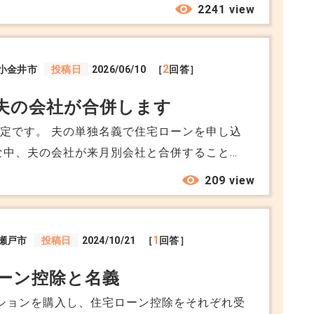
。ただ、自分は2年前に転職しています。スムー
2241 view
でしょうか。
2
小金井市
投稿日
2026/06/10
［
回答］
夫の会社が合併します
定です。 夫の単独名義で住宅ローンを申し込
るそうですが、会社名や給与の支払元が変わる
209 view
と転職や勤務先変更のように扱われるのではな
1
瀬戸市
投稿日
2024/10/21
［
回答］
加書類を求められたりすると、引渡し日にも影
ーン控除と名義
に伝える必要はありますか？
ションを購入し、住宅ローン控除をそれぞれ受