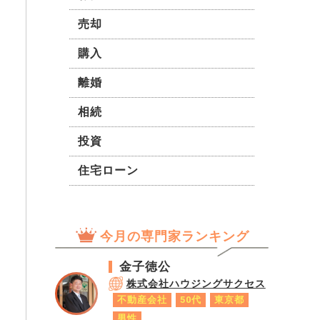
価格を維持しながら売る方法は
を組まないとドタバタしそうで
ないでしょうか？
売却
す。 まず何から着手するのが
スムーズでしょうか。色々教え
購入
てください。
離婚
相続
投資
住宅ローン
今月の専門家ランキング
金子徳公
株式会社ハウジングサクセス
不動産会社
50代
東京都
男性