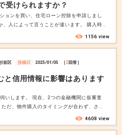
で受けられますか？
築マンションを買い、住宅ローン控除を申請しまし
のか、人によって言うことが違います。 購入時
、自分のケースがどれに当てはまるのかよく分
1156 view
れるのでしょうか。
2
杉並区
投稿日
2025/01/05
［
回答］
むと信用情報に影響はあります
伺いします。 現在、2つの金融機関に仮審査
 ただ、物件購入のタイミングが合わず、さら
を申し込む予定です。 ただ、短期間に
4608 view
ICなどの信用情報に審査履歴が残る可能性があ
はどのように残るのでしょうか？ 履歴が残った