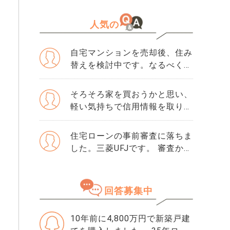
人気の
自宅マンションを売却後、住み
替えを検討中です。なるべく3
か月以内に売却をしたいのです
が、一般媒介と専任媒介で迷っ
そろそろ家を買おうかと思い、
ています。 窓口は多い方が買
軽い気持ちで信用情報を取り寄
主が見つかりそうだと思うので
せました。 そこで初めて「ク
すが、友人には専任をおすすめ
レジットガイダンス指数」とい
住宅ローンの事前審査に落ちま
されました。それぞれメリット
う数字を見て、自分が500だと
した。三菱UFJです。 審査から
デメリットがあれば教えてくだ
知りました。 正直、この数字
落ちた理由は分かりません。
さい。
が良いのか悪いのかも分かりま
・勤続年数10年 ・年収600万
せん。 ただ、ネットで「住宅
・購入物件価格は4500万で、
回答募集中
ローンはスコアが重要」と読ん
頭金1000万です。 ・滞納歴な
でから、急に不安になりまし
どもありません 落ちた理由を
た。 思い当たるのは、数年前
10年前に4,800万円で新築戸建
ちゃんと確認してから、次の審
にクレジットカードの引き落と