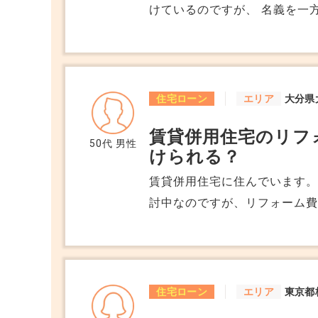
けているのですが、 名義を一
になにか影響はでますか？
住宅ローン
エリア
大分県
賃貸併用住宅のリフ
50代
男性
けられる？
賃貸併用住宅に住んでいます。
討中なのですが、リフォーム
フォーム費用も住宅ローン控除の対象
は、自宅部分に対するリフォ
りますが、もし賃貸部分にも適
た、住宅ローンではなく、事
住宅ローン
エリア
東京都
税制上のメリットが変わるのか