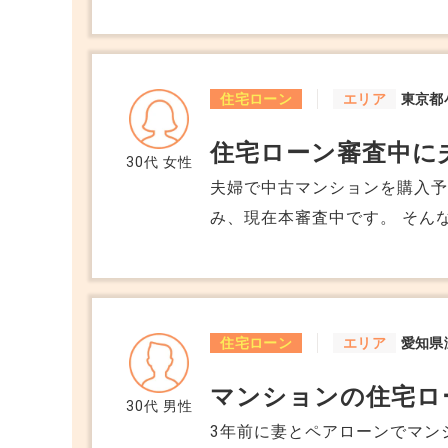
高はあと2,000万くらいです
ズに借り換えするのは難しい
住宅ローン
エリア
東京都
住宅ローン審査中に
30代
女性
夫婦で中古マンションを購入予
み、現在本審査中です。 そんな中、夫の会社が来月別会社と合併することに
なりました。 雇用は継続され
可能性があります。 夫は実質的には同じ会社だから問題ないと思うと言って
いるのですが、銀行から見る
いか？と疑問です。 物件の契約はすでに済んでいて、手付金も支払っていま
住宅ローン
エリア
愛知県
す。 本審査が止まったり、追
マンションの住宅ロ
響しそうです。 銀行
30代
男性
3年前に妻とペアローンでマン