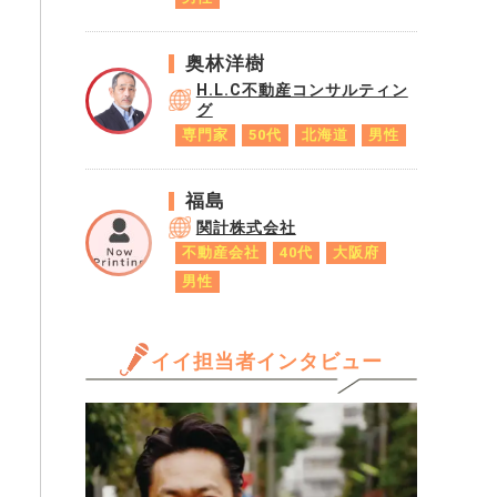
奥林洋樹
H.L.C不動産コンサルティン
グ
専門家
50代
北海道
男性
福島
関計株式会社
不動産会社
40代
大阪府
男性
イイ担当者インタビュー