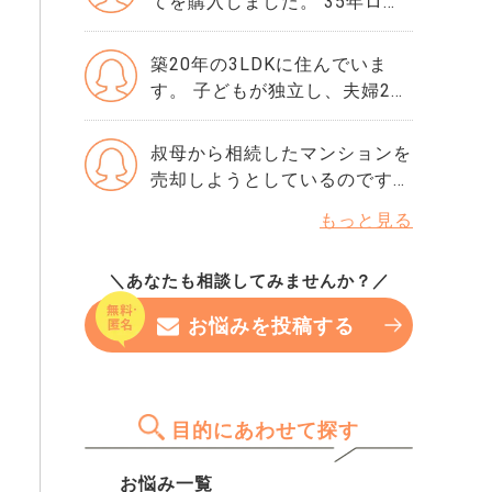
てを購入しました。 35年ロー
査に申し込んだ方がいいです
しが1回だけ遅れたことくらい
ン（変動・金利0.65％）を組
か？ 他にりそな銀行かSBI新生
です。 ローンやリボ払いもあ
み、現在の残債は約3,900万
銀行で考えています。 この2つ
築20年の3LDKに住んでいま
りませんし、借入はほぼゼロで
円。 周辺の成約事例を調べた
の銀行の審査基準や違いなど
す。 子どもが独立し、夫婦2人
す。それでも500という数字は
ところ、同じような築年数・立
も、情報が欲しいです。
になったので住み替えを考え始
厳しいでしょうか。 年収や勤
地で3,200～3,400万円程度し
めました。 買い替え候補が見
叔母から相続したマンションを
続年数には問題ないと思ってい
か値が付いていません。 子ど
つかり、申込み期限が2週間後
売却しようとしているのです
るのですが、指数だけで判断さ
もが独立し、夫婦2人には広す
と言われています。 いまの自
が、内見のたびに「線路が近く
れることもありますか？ もし
ぎるため売却してマンションへ
もっと見る
宅はローン残債が約900万円あ
てうるさいですね」と言われ、
今から改善できるなら、半年待
住み替えたいのですが、残債が
り、売却想定は5,200〜5,500
なかなか話が進みません。 不
つべきなのか、それともこのま
大きくオーバーローン状態で
万円と説明を受けました。 売
＼あなたも相談してみませんか？／
動産会社からも「このエリアは
ま申し込んでみても大丈夫なの
す。 自己資金は400万円ほどし
却を急ぐつもりはなかったので
音の問題で価格が伸びにくい」
か…。 専門家の方の率直な意見
かなく、任意売却を視野に入れ
お悩みを投稿する
すが、買い替え先が出てきたこ
と言われており、想定より200
を聞きたいです。
た方が良いのか悩んでいます。
とで流れが早まりました。 仲
万円以上の値下がりを提案され
介会社には机上査定だけ依頼済
ています。 固定資産税の負担
みで、媒介契約はまだです。
も続いているので早く売りたい
目的にあわせて探す
ここから動くとして、最初に揃
気持ちがあるものの、妥協した
える書類、内見対応の準備、引
価格で手放すのも悔しいです。
お悩み一覧
渡し時期など、効率よく段取り