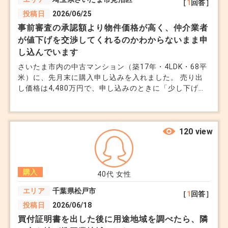
［
1
回答］
投稿日
2026/06/25
事前審査の承認額より物件価格が高く、仲介業者
が値下げを交渉してくれるのかわからないまま申
し込んでいます
さいたま市内の中古マンション（築17年・4LDK・68平
米）に、先月末に購入申し込みを入れました。 売り出
し価格は4,480万円で、申し込みのときに「少し下げて
もらえませんか」と仲介業者に伝えたのですが、「売主
は価格変更の意向がない」と言われ、そのまま満額で申
し込む形になってしまいました。 問題はその後で、住
宅ローンの事前審査を出したところ、承認額が3,700万
120 view
円でした。 夫婦合算の年収680万円（私が580万円、妻
がパート100万円）で、頭金は600万円用意していま
す。 3,700万円＋600万円で4,300万円なので、申し込
購入
み額の4,480万円には180万円届きません。 仲介業者に
40代
女性
は「金融機関を変えれば審査が変わる可能性がある」と
エリア
千葉県松戸市
［
1
回答］
言われているのですが、それは本当なのでしょうか。
投稿日
2026/06/18
他行に出し直しても同じ結果になりそうな気がしてい
て、それよりも売主への値引き交渉を改めて頼みたいの
買付証明書を出した後に用途地域を調べたら、隣
ですが、一度断られた後でまたお願いするのは難しいの