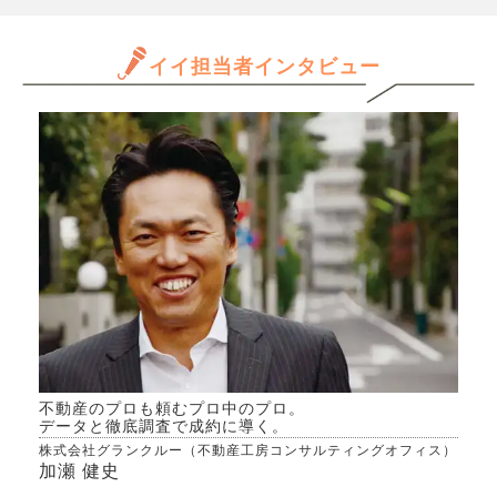
数字
こういう組み方をしている人
いる
年収
は、途中で返済方法を見直し
クで
と思
イイ担当者インタビュー
たりするものなのでしょう
下が
だけ
か。
が完全
ます
を引
きる
のは
か、
ます
んで
いた
専門
だと
きた
か
不動産のプロも頼むプロ中のプロ。
データと徹底調査で成約に導く。
株式会社グランクルー（不動産工房コンサルティングオフィス）
加瀬 健史