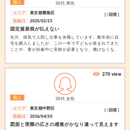
購入
30代
男性
エリア
東京都豊島区
［
2
回答］
投稿日
2025/02/23
固定資産税が払えない
先月、病気で入院し仕事を休職しています。数年前に自
宅を購入しましたが、この一年で子どもが産まれてきた
ことや、妻が妊娠中に安静が必要となり、働けなくなる
などで収入が少なくなりました。 また、直近の物価高
の影響なども重なり、ギリギリの生活でした。 そもそ
も、住宅ローンを合算年収で借入れました。今思うと無
理のある返済計画であり、万が一を考えていませんでし
270 view
た。 バタバタしておりすっかり固定資産税の支払いを
忘れてました。どう考えても固定資産税の支払いが難し
いです。 4期目の支払いのみ未納となりますが、固定資
購入
産税の滞納で家を手放すことなどには繋がらないでしょ
30代
女性
うか？妻にはまだ話せておらず、どのように対応するか
エリア
東京都中野区
［
2
回答］
検討しております。
投稿日
2026/04/30
図面と実際の広さの感覚がかなり違って見えます