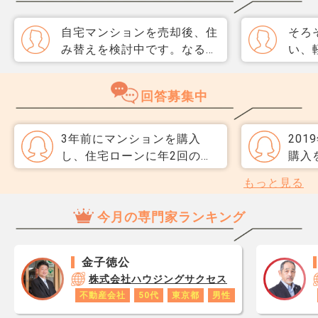
自宅マンションを売却後、住
そろ
み替えを検討中です。なるべ
い、
く3か月以内に売却をしたい
取り
のですが、一般媒介と専任媒
めて
回答募集中
介で迷っています。 窓口は
指数
多い方が買主が見つかりそう
分が
だと思うのですが、友人には
直、
3年前にマンションを購入
20
専任をおすすめされました。
のか
し、住宅ローンに年2回のボ
購入
それぞれメリットデメリット
だ、
ーナス払いを組み込んでいま
から
もっと見る
があれば教えてください。
スコ
す。 今の会社に大きな不満
その
ら、
はないのですが、最近業績の
発…
今月の専門家ランキング
思い
話を聞くと、ボーナスが将来
けて
レジ
どうなるか分からず不安にな
いた
が1
ってきました。 月々の返済
かに
金子徳公
です
は抑えられていますが、もし
近ま
株式会社ハウジングサクセス
あり
ボーナスが減ったら家計が一
たの
不動産会社
50代
東京都
男性
ロで
気に苦しくなりそうです。
より