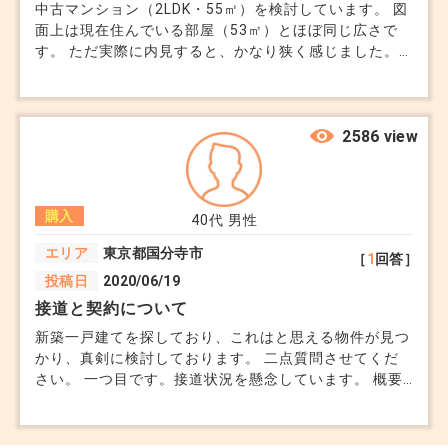
中古マンション（2LDK・55㎡）を検討しています。 図
面上は現在住んでいる部屋（53㎡）とほぼ同じ広さで
す。 ただ実際に内見すると、かなり狭く感じました。
建具の配置や間取りの違いだとは思うのですが、数字と
体感の差に戸惑っています。 不動産会社からは「慣れ
の問題」と言われましたが、購入後に後悔しないか不安
です。 同じような㎡数でもここまで差が出るのは普通
2586 view
なのでしょうか。
購入
40代
男性
エリア
東京都国分寺市
［
1
回答］
投稿日
2020/06/19
接道と契約について
新築一戸建てを探しており、これはと思える物件が見つ
かり、真剣に検討しております。 二点質問させてくだ
さい。 一つ目です。接道状況を懸念しています。 概要
には私道(持分なし)車を含め、通行は可能。工事の際は
所有者の掘削承諾が必要とありました。 担当者に確認
したところ、所有者は東京都で掘削承諾は拒否されるこ