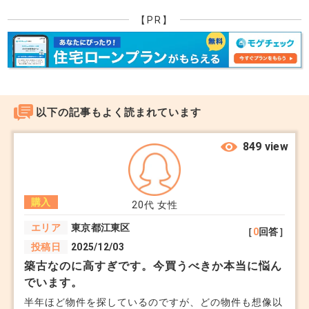
【PR】
以下の記事もよく読まれています
849 view
購入
20代
女性
エリア
東京都江東区
［
0
回答］
投稿日
2025/12/03
築古なのに高すぎです。今買うべきか本当に悩ん
でいます。
半年ほど物件を探しているのですが、どの物件も想像以