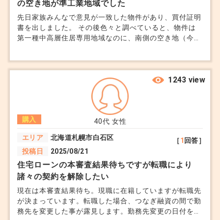
の空き地が準工業地域でした
かが気になっています。 契約書に住宅ローン特約が入
先日家族みんなで意見が一致した物件があり、買付証明
っていれば、審査が通らなかったときは手付金は戻って
書を出しました。 その後色々と調べていると、物件は
くると聞いたのですが、「金融機関を変えれば通るか
第一種中高層住居専用地域なのに、南側の空き地（今は
も」という段階だと特約が使えないのかも不安です。
雑草が生えているだけ）が準工業地域に指定されている
他行への再申し込みを試みる価値はあるか、それとも値
ことがわかりました。 仲介の担当者に聞くと法律上は
下げ交渉を優先した方が良いのか、教えてください。
問題ないが、将来的に何かが建つ可能性あると言われま
した。 準工業地域だと工場や倉庫だけでなく、風俗店
1243 view
も一定の条件下では建てられると買いてありました。
面積は大体100坪程度で今の物件と数メートルしか離れ
ていません。 もし工場やうるさい施設が来たら後悔す
購入
るんじゃないかと踏み切れません。 住宅地に工場や風
40代
女性
俗店はさすがに建たないだろうと思っていますが、可能
エリア
北海道札幌市白石区
［
1
回答］
性としてはあるのでしょうか。
投稿日
2025/08/21
住宅ローンの本審査結果待ちですが転職により
諸々の契約を解除したい
現在は本審査結果待ち。現職に在籍していますが転職先
が決まっています。転職した場合、つなぎ融資の間で勤
務先を変更した事が露見します。勤務先変更の日付をハ