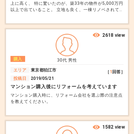
上に高く、 特に驚いたのが、築33年の物件が5,000万円
以上で出ていること。 立地も良く、一棟リノベされて
いますが、購入に踏み切るべきか迷っています。 夫婦
の年収は合わせて700万円ほど。 返済比率的にギリギリ
なのもありますが、子供の小学校入学前までに買うべき
か。入学後に仕切り直すか。 賃貸は家賃が上がり続け
2618 view
ていて、どの選択肢も決め手に欠けています。 アドバ
イスいただけないでしょうか。よろしくお願いいたしま
す。
購入
30代
男性
エリア
東京都狛江市
［
1
回答］
投稿日
2019/05/21
マンション購入後にリフォームを考えています
マンション購入時に、リフォーム会社を選ぶ際の注意点
を教えてください。
1582 view