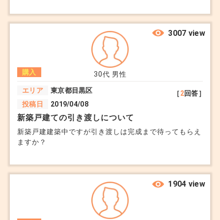
ウスメーカーに相談。銀行は転職NGとの事。融資実行
前に解除を土地契約の解除日付はまだありますが一部取
壊しの為違約金がと言われました。手付解除はできない
のはわかりますが解除は可能なものでしょうか？かかる
3007 view
費用を分割にすることも可能なものでしょうか？
購入
30代
男性
エリア
東京都目黒区
［
2
回答］
投稿日
2019/04/08
新築戸建ての引き渡しについて
新築戸建建築中ですが引き渡しは完成まで待ってもらえ
ますか？
1904 view