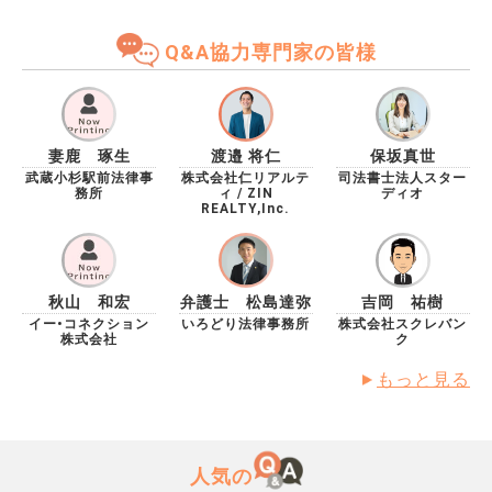
とはない。 現にこの物件の工事でライフラインは引け
ているから問題なしとの回答でした。 確かにその通り
Q&A協力専門家の皆様
なのかもしれませんが、 接道は大変重要だと考えま
す。 当該私道は位置指定道路です。 見た感じでは都営
住宅の敷地内に通っている道に接しています。(道の端
に簡易なフェンスを設置してある箇所あり) 接道に問題
なかったとしても、将来都営住宅がなくなって道もなく
妻鹿 琢生
渡邉 将仁
保坂真世
なったとしたら、接道のない家となり、これは大きなリ
武蔵小杉駅前法律事
株式会社仁リアルテ
司法書士法人スター
務所
ィ / ZIN
ディオ
スクと考えます。 この私道が都営住宅の売却などによ
REALTY,Inc.
って、なくなってしまうことはあり得るでしょうか？
次です。契約書と重要事項説明書は契約前に事前に入手
して読み込んでおき、当日に冷静に疑問点を聞けるよう
準備しておいたほうが良いと聞いたことがあります。
秋山 和宏
弁護士 松島達弥
吉岡 祐樹
確かにそのほうが安心ですが、不動産会社はそれに応じ
イー•コネクション
いろどり法律事務所
株式会社スクレバン
てくれるものなのでしょうか？ また、そのことにより
株式会社
ク
心証が悪くなるようなことはないですか。 以上、長文
もっと見る
で恐縮ですが、中立的な専門家のご意見を承りたくご相
談いたしました。 よろしくお願いします。
人気の