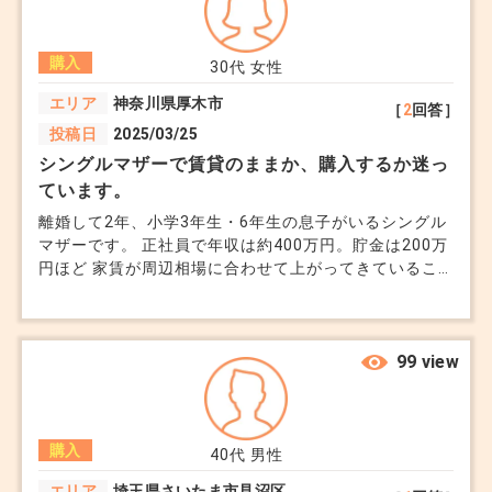
購入
30代
女性
エリア
神奈川県厚木市
［
2
回答］
投稿日
2025/03/25
シングルマザーで賃貸のままか、購入するか迷っ
ています。
離婚して2年、小学3年生・6年生の息子がいるシングル
マザーです。 正社員で年収は約400万円。貯金は200万
円ほど 家賃が周辺相場に合わせて上がってきているこ
とに不安があります。 子供達の学校のこともあるの
で、今の地域から 出ることはあまりしたくないのです
が この場合は購入に踏み切ったほうがいいのでしょう
か。 万一の収入減が怖く、どちらが子どもとの生活に
99 view
とって「安心」なのか、毎日のように悩んでいます。
購入
40代
男性
エリア
埼玉県さいたま市見沼区