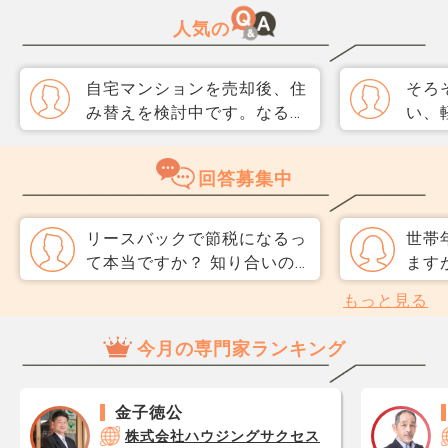
人気の
自宅マンションを売却後、住
そろ
み替えを検討中です。なるべ
い、
く3か月以内に売却をしたい
取り
のですが、一般媒介と専任媒
めて
回答募集中
介で迷っています。 窓口は
指数
多い方が買主が見つかりそう
分が
だと思うのですが、友人には
直、
リースバックで節税になるっ
世帯
専任をおすすめされました。
のか
て本当ですか？ 知り合いの
ます
それぞれメリットデメリット
だ、
税理士に「リースバックを活
め生
もっと見る
があれば教えてください。
スコ
用すれば相続税対策になる」
ンを
ら、
と言われました。 不動産を
す。 
今月の専門家ランキング
思い
業者に売却し、その業者に賃
分以
レジ
料を支払うことで、評価額を
円で
が1
圧縮できるとのこと。 でも
た。
金子徳公
です
ネットで調べると、税務調査
ンを
株式会社ハウジングサクセス