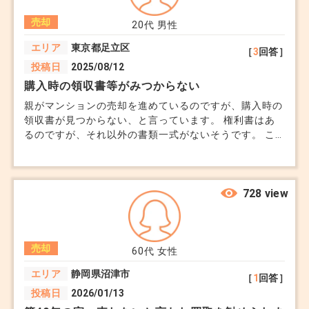
か？
売却
20代
男性
エリア
東京都足立区
［
3
回答］
投稿日
2025/08/12
購入時の領収書等がみつからない
親がマンションの売却を進めているのですが、購入時の
領収書が見つからない、と言っています。 権利書はあ
るのですが、それ以外の書類一式がないそうです。 こ
のマンションには10年程住んでいるのですが、数年前に
大掛かりな断捨離をしたときに間違って捨ててしまった
かもしれない、と言っていました。 もし当時の領収書
が見つからないと、何が困るのでしょうか
728 view
売却
60代
女性
エリア
静岡県沼津市
［
1
回答］
投稿日
2026/01/13