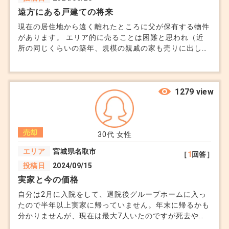
してしまえば適用可能ですか？
遠方にある戸建ての将来
現在の居住地から遠く離れたところに父が保有する物件
があります。 エリア的に売ることは困難と思われ（近
所の同じくらいの築年、規模の親戚の家も売りに出して
から2年くらい動きなし）今後相続した場合、どうしよ
うかな…と思っています。 駅からも遠く（徒歩20分以
上）周りに観光地や集客できるような施設はありませ
ん。 学校は廃校になり、働ける場所は郵便局・診療所
1279 view
くらいで町内で若者を見かけません。 管理するのも厳
しい状況ですが、こういった物件はただ保有しておくし
か道はないのでしょうか。
売却
30代
女性
エリア
宮城県名取市
［
1
回答］
投稿日
2024/09/15
実家と今の価格
自分は2月に入院をして、退院後グループホームに入っ
たので半年以上実家に帰っていません。年末に帰るかも
分かりませんが、現在は最大7人いたのですが死去や自
分の一人暮らしで弟と母の二人暮らしです。家の広さや