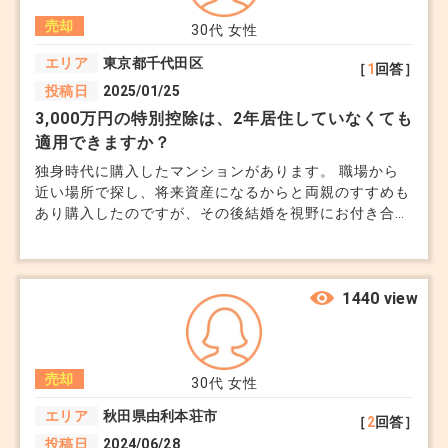
売却
30代
女性
エリア
東京都千代田区
［
1
回答］
投稿日
2025/01/25
3,000万円の特別控除は、2年居住していなくても
適用できますか？
独身時代に購入したマンションがあります。 職場から
近い場所で探し、将来資産になるからと両親のすすめも
あり購入したのですが、その後結婚を視野にお付き合い
する方に出会い、彼が遠方に住んでいた為現在は私も彼
の家に住んでいます。 （コロナ禍により仕事もほぼリ
モートになりました） マンションは2年ほど空き家にな
っており、現在は数か月に一度出入りする程度です。
1440 view
その間、住宅ローンは払っています。 今年結婚をする
ことが決まったため、自宅のマンションを売却して新し
いマンション購入費用に充てようと思っているのです
売却
が、上記の状態であっても、3,000万円の特別控除は受
30代
女性
けられるのでしょうか。マンションは購入した金額より
エリア
秋田県由利本荘市
［
2
回答］
相場が上がっているため、プラスになる予定です。 も
投稿日
2024/06/28
しこの状態で適用できない場合、今も住んでいますと通