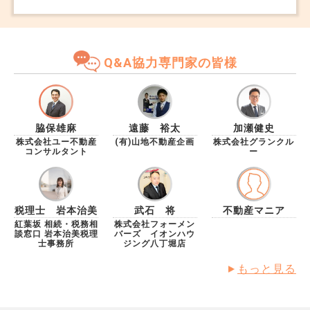
地震で崩れ放ったらかしの部屋、庭の伸びきった草木な
どを考慮すると、土地の価格を見てもらってそれ次第で
は新築にしても良いのだと思いました。ですが、こない
だ相談したところ単純に良い価格なんで売りますという
Q&A協力専門家の皆様
訳もいかなく、相続問題が大変とお聴きしました。今の
家の名義は祖母ですが、認知が進んでおり、しばらく会
ってないのでどれくらいか分かりません。自分の名前は
言えても住所を言うことや家を売ってもいいかの了承は
答えられない可能性が高いです。あまり良い話ではない
脇保雄麻
遠藤 裕太
加瀬健史
ですが亡くなった場合母に引き継がれると思うので今個
株式会社ユー不動産
(有)山地不動産企画
株式会社グランクル
コンサルタント
ー
人的に悩んでるかつ二人で住むには広すぎると思い相談
しました。
税理士 岩本治美
武石 将
不動産マニア
紅葉坂 相続・税務相
株式会社フォーメン
談窓口 岩本治美税理
バーズ イオンハウ
士事務所
ジング八丁堀店
もっと見る