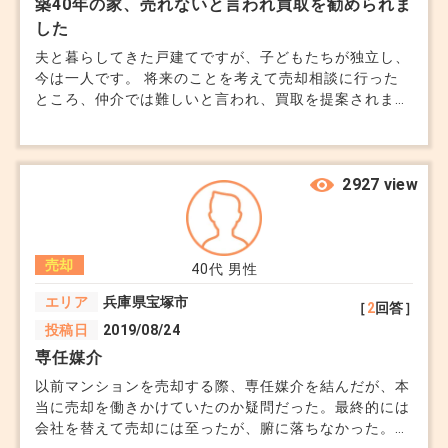
築40年の家、売れないと言われ買取を勧められま
した
夫と暮らしてきた戸建てですが、子どもたちが独立し、
今は一人です。 将来のことを考えて売却相談に行った
ところ、仲介では難しいと言われ、買取を提案されまし
た。 築40年、リフォーム歴もほとんどありません。 正
直、こんな家でも引き取ってもらえるだけありがたい気
持ちと、もっと良い形があるのではという迷いがありま
す。 試しに売却をしてみて、全く買手が見つからなか
2927 view
ったら買取り、という形で試しに売りに出しても問題な
いのでしょうか。 その場合、不動産会社はわけた方が
良いですか？よろしくお願いします。
売却
40代
男性
エリア
兵庫県宝塚市
［
2
回答］
投稿日
2019/08/24
専任媒介
以前マンションを売却する際、専任媒介を結んだが、本
当に売却を働きかけていたのか疑問だった。最終的には
会社を替えて売却には至ったが、腑に落ちなかった。