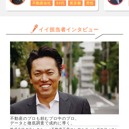
あり
で認められない場合もあると
屋を
不動産会社
50代
東京都
男性
ロで
か？これって合法なのです
数字
か？リスクがあるなら教えて
年収
ほしいです。
と思
イイ担当者インタビュー
だけ
ます
きる
か、
んで
専門
きた
不動産のプロも頼むプロ中のプロ。
データと徹底調査で成約に導く。