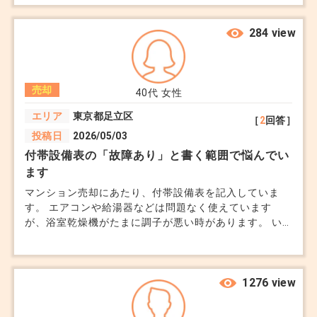
地にして売った方が良い」と言われ、解体費が数百万円
かかる見込みです。 私たちは東京在住で帰る予定はあ
りません。 高齢の親が売主になる場合、気を付けた方
284 view
が良いこと アドバイスいただけると助かります。
売却
40代
女性
エリア
東京都足立区
［
2
回答］
投稿日
2026/05/03
付帯設備表の「故障あり」と書く範囲で悩んでい
ます
マンション売却にあたり、付帯設備表を記入していま
す。 エアコンや給湯器などは問題なく使えています
が、浴室乾燥機がたまに調子が悪い時があります。 い
つもは通常通り使えますが、ごくまれにスイッチが付か
なかったり、乾燥中の音がうるさくなったり.. 完全に壊
れているわけではないため「使用可」で良いのか、トラ
ブル防止のため「故障あり」と書くべきか迷っていま
1276 view
す。 どのレベルで記載すべきなのでしょうか。使用可
にしておいて、あとから口頭での説明でも問題ないです