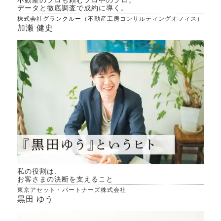
でき
データと徹底調査で成約に導く。
能性
株式会社グランクルー（不動産工房コンサルティングオフィス）
除す
加瀬 健史
合わ
定し
にそ
念も
てい
で、
して
合の
れ、
値で
周辺
めて
私の役割は、
件で
お客さまの決断を支えること
東京アセット・パートナーズ株式会社
の観
黒田 ゆう
た。
の状