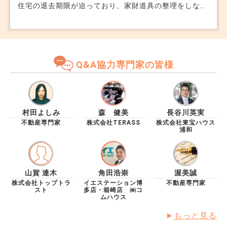
住宅の退去期限が迫っており、家財道具の整理をしなけ
ればいけません。 相続放棄をすると財産に手を付けて
はいけないと聞いたことがあるのですが、遺品の処分や
部屋の片付けも問題になるのでしょうか。 大家からは
早く明け渡してほしいと言われており、どうしたら良い
か困っています
Q&A協力専門家の皆様
村田よしみ
森 健美
長谷川英実
不動産専門家
株式会社TERASS
株式会社東宝ハウス
浦和
山賀 達木
角田浩崇
渥美誠
株式会社トップトラ
イエステーション博
不動産専門家
スト
多店・箱崎店 ㈱コ
ムハウス
もっと見る