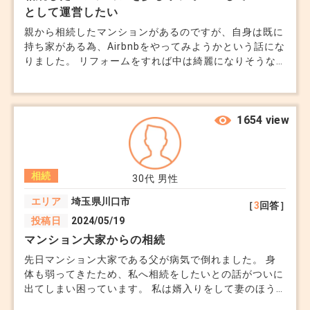
として運営したい
親から相続したマンションがあるのですが、自身は既に
持ち家がある為、Airbnbをやってみようかという話にな
りました。 リフォームをすれば中は綺麗になりそうな
のですが、運営する上で注意点等あったら教えて頂きた
いです。 もし知見がある方いましたらお願いします。
1654 view
相続
30代
男性
エリア
埼玉県川口市
［
3
回答］
投稿日
2024/05/19
マンション大家からの相続
先日マンション大家である父が病気で倒れました。 身
体も弱ってきたため、私へ相続をしたいとの話がついに
出てしまい困っています。 私は婿入りをして妻のほう
へ入りました。 義父の経営している農家を継ぐためで