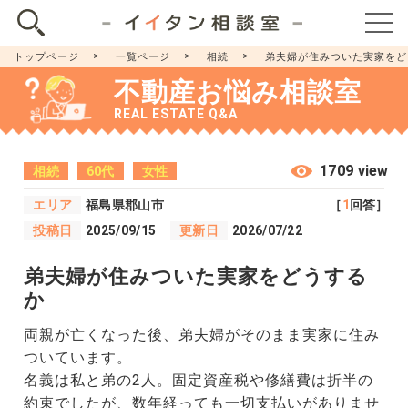
トップページ
一覧ページ
相続
弟夫婦が住みついた実家をど
不動産お悩み相談室
REAL ESTATE Q&A
1709 view
相続
60代
女性
エリア
福島県郡山市
［
1
回答］
投稿日
2025/09/15
更新日
2026/07/22
弟夫婦が住みついた実家をどうする
か
両親が亡くなった後、弟夫婦がそのまま実家に住み
ついています。
名義は私と弟の2人。固定資産税や修繕費は折半の
約束でしたが、数年経っても一切支払いがありませ