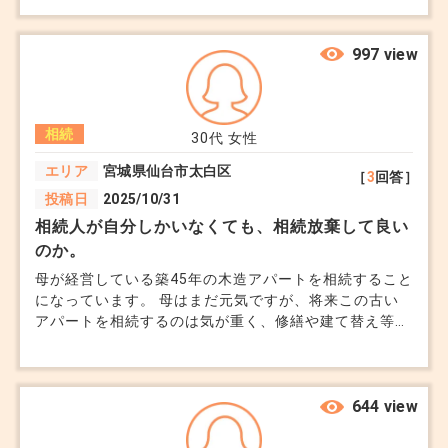
す。なので大家のお仕事は一切できないのです。 何も
知らずにお恥ずかしいですが、相続放棄とまではいか
ず、何かいい解決方法はないでしょうか？ 相続した
997 view
後、他の人に大家をやってもらうようにするなど、その
際の手続きや 大家をしているマンションの相続につい
て詳しく教えてほしいです。
相続
30代
女性
エリア
宮城県仙台市太白区
［
3
回答］
投稿日
2025/10/31
相続人が自分しかいなくても、相続放棄して良い
のか。
母が経営している築45年の木造アパートを相続すること
になっています。 母はまだ元気ですが、将来この古い
アパートを相続するのは気が重く、修繕や建て替え等を
考えると放棄がいいなと思っています。 相続人は私し
かいない為今は了承しているのですが、もし私が相続放
棄をしたら、このアパートはどうなるのでしょうか。
また、もし遺言書に私に相続させると記載があった場
644 view
合、相続放棄できない可能性はありますか。よろしくお
願いします。