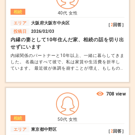
相続
40代
女性
エリア
大阪府大阪市中央区
［
2
回答］
投稿日
2026/02/03
内縁の妻として10年住んだ家、相続の話を切り出
せずにいます
内縁関係のパートナーと10年以上、一緒に暮らしてきま
した。 名義はすべて彼で、私は家賃や生活費を折半し
ています。 最近彼が体調を崩すことが増え、もしもの
時のことを考えるようになりました。 ただ「相続」や
「名義」の話を切り出すのが怖く、 自分から言い出す
と、お金目当てのように思われそうで踏み込めません。
私は47歳、彼は55歳です。 内縁の立場でも、事前にで
708 view
きる備えはあるのでしょうか。 話し合いのきっかけの
作り方も含めて悩んでいます。
相続
50代
女性
エリア
東京都中野区
［
2
回答］