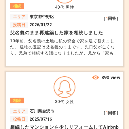
相続
40代
男性
エリア
東京都中野区
［
1
回答］
投稿日
2026/01/22
父名義のまま再建築した家を相続しました
10年前、父名義の土地に私の資金で家を建て替えまし
た。 建物の登記は父名義のままです。先日父が亡くな
り、兄弟で相続する話になりましたが、兄から「家も相
続財産だ」と言われ困っています。 実際に住み、ロー
ンも私が払ってきました。この場合、建物の扱いはどう
考えられるのでしょうか。
890 view
相続
30代
女性
エリア
石川県金沢市
［
1
回答］
投稿日
2025/07/16
相続したマンションを少しリフォームしてAirbnb