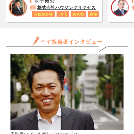
金子徳公
です
か、専門家の皆様はどうお考
しを
株式会社ハウジングサクセス
あり
えでしょうか。
考え
不動産会社
50代
東京都
男性
ロで
す。
数字
古時
年収
てく
と思
イイ担当者インタビュー
ンシ
だけ
ビュ
ます
72
きる
と出
か、
産情
んで
どち
専門
水準
きた
その
割高
にな
住み
築年
ると
不動産のプロも頼むプロ中のプロ。