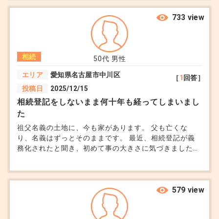
のことを考えてくれていたんだと思っていました。 た
だ、銀行や封筒の書類を見ているうちに、自宅を担保に
733 view
した借入が残っていることが分かりました。 住宅ロー
ンとは別のものもあり、合計すると1,900万円くらいで
す。 実家は築35年です。念のため不動産会社に査定を
相続
お願いしたところ、1,500万円前後ではないかと言われ
50代
男性
ました。 もしその金額で売れたとしても、借金を全部
エリア
愛知県名古屋市中川区
［
1
回答］
返せないかもしれません。 妹には預貯金を相続させる
投稿日
2025/12/15
内容になっていましたが、父の口座には思っていたほど
お金が残っていませんでした。 妹には、家はお兄ちゃ
相続登記をしないまま何十年も経ってしまいまし
んって遺言に書いてあるんだから、借金もそっちじゃな
た
いの？と言われています。 正直、実家に住むつもりは
祖父名義の土地に、今も家があります。 父も亡くな
ありません。 家をもらうというより、負債を引き受け
り、名義はずっとそのままです。 最近、相続登記が義
るような状態なら、相続放棄も考えています。 遺言に
務化されたと聞き、初めて事の大きさに気づきました。
「長男へ相続させる」と書かれていても、放棄すること
相続人は10人以上いて、連絡が取れない人もいます。
はできますか？ また、家だけ受け取らずに、妹とあら
正直、誰がどこまで責任を持つ話なのか分かりません。
ためて分け方を話し合うことはできるのでしょうか。
このまま放置した場合、何が起きるのかだけでも知って
おきたいです。
579 view