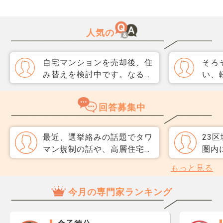
人気の
自宅マンションを売却後、住
そろ
み替えを検討中です。なるべ
い、
く3か月以内に売却をしたい
取り
のですが、一般媒介と専任媒
めて
回答募集中
介で迷っています。 窓口は
指数
多い方が買主が見つかりそう
分が
だと思うのですが、友人には
直、
最近、選挙絡みの話題でタワ
23
専任をおすすめされました。
のか
マン規制の話や、高層住宅へ
圏内
それぞれメリットデメリット
だ、
の課税強化を目にすることが
マンシ
もっと見る
があれば教えてください。
スコ
多くなってきました。 私は
入契
ら、
中央区のタワーマンションを
掴み
今月の専門家ランキング
思い
所有しています。 単なる選
りま
レジ
挙向けの発言であるのか、
回避
が1
長期的に影響する政策なの
ける