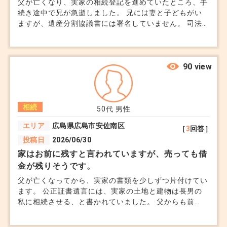
父が亡くなり、実家の相続登記を進めていたところ、手
続き途中で兄が急逝しました。 兄には妻と子どもがい
ますが、遺産分割協議書には署名していません。 司法
書士からは「兄の相続人も含めて協議をやり直す必要が
ある」と言われ、書類も作り直しになるようです。 二
次相続が発生した場合、登記手続きは一度止めるしかな
いのでしょうか？ 途中まで作った協議書は無効になる
90 view
のでしょうか。
相続
50代
男性
エリア
広島県広島市安佐南区
［
3
回答］
投稿日
2026/06/30
家はお前に残すと言われていますが、売っても借
金が残りそうです。
父が亡くなってから、実家の書類を少しずつ片付けてい
ます。 公正証書遺言には、実家の土地と建物は長男の
私に相続させる、と書かれていました。 父からも前
に、この家はお前に残すけえ、将来は心配せんでええと
言われたことがあります。 なので最初は、父なりに私