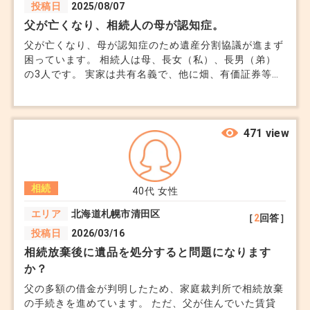
投稿日
2025/08/07
父が亡くなり、相続人の母が認知症。
父が亡くなり、母が認知症のため遺産分割協議が進まず
困っています。 相続人は母、長女（私）、長男（弟）
の3人です。 実家は共有名義で、他に畑、有価証券等が
あります。 今後母の施設費用も必要なため、実家の売
却もしたいのですが、どうしたら良いのでしょうか。
成年後見人の説明もされましたが、家を売却することは
できないと言われ困っています。
471 view
相続
40代
女性
エリア
北海道札幌市清田区
［
2
回答］
投稿日
2026/03/16
相続放棄後に遺品を処分すると問題になります
か？
父の多額の借金が判明したため、家庭裁判所で相続放棄
の手続きを進めています。 ただ、父が住んでいた賃貸