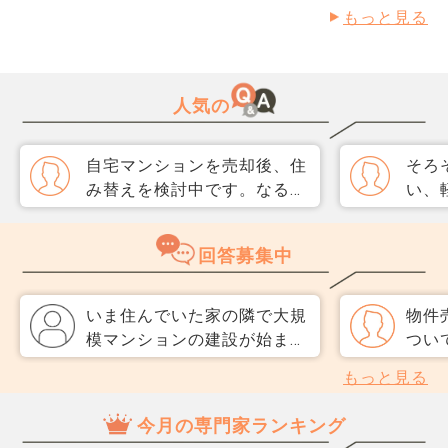
もっと見る
人気の
自宅マンションを売却後、住
そろ
み替えを検討中です。なるべ
い、
く3か月以内に売却をしたい
取り
のですが、一般媒介と専任媒
めて
回答募集中
介で迷っています。 窓口は
指数
多い方が買主が見つかりそう
分が
だと思うのですが、友人には
直、
いま住んでいた家の隣で大規
物件
専任をおすすめされました。
のか
模マンションの建設が始まる
つい
それぞれメリットデメリット
だ、
との事を聞いていて、騒音、
記の
もっと見る
があれば教えてください。
スコ
振動はひたすら我慢をするし
す。
ら、
かないでしょうか 家は建
譲渡
今月の専門家ランキング
思い
て、奥さん、子供が1人です
定の