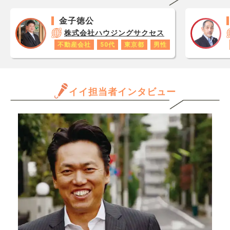
レジ
まだローンもあります、私は
額 取得費は建物の未償却残
が1
会社に行けば良いですが、奥
高＋
金子徳公
です
さん、子供の事を思うと頭が
いま
株式会社ハウジングサクセス
あり
痛くなります 良い案はある
申告
不動産会社
50代
東京都
男性
ロで
でしょうか
土地
数字
きて
年収
「土
と思
イイ担当者インタビュー
問題
だけ
た、
ます
た下
きる
問題
か、
時に
んで
明、
専門
代、
きた
紙、
精算
不動
数料
事務