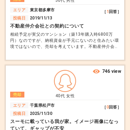
50代
男性
エリア
東京都多摩市
［
1
回答］
投稿日
2019/11/13
不動産仲介会社との契約について
相続予定が実父のマンション（築13年購入時6800万
円）なのですが、納税資金が手元にないのと住みたい環
境ではないので、売却を考えています。不動産仲介会社
に全て委任して大丈夫なのかが、かなり不安です。 相
続放棄も含め、複雑かつ多様な各種手続きのアドバイ
ス、指示、交渉するのに適切な知人親類縁者が皆無なの
で、不動産仲介会社とワンクッション置いて依頼出来る
746 view
専門家、法律で言うなら法テラスのような機関、団体を
どこで探せばいいのかご教授ください。
売却
40代
女性
エリア
千葉県松戸市
［
0
回答］
投稿日
2025/11/30
スーモに載っている我が家。イメージ画像になっ
ていて、ギャップが不安