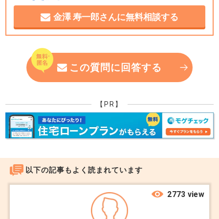
金澤 寿一郎さんに無料相談する
「どこの会社に頼んでも、結局はレインズ（業者間
サイト）に載せて買い手を待つだけじゃないの？」
という疑問、実は売主様の多くが抱かれる本音で
この質問に回答する
す。
仲介手数料という「コスト」が同じなら、なおさら
差が見えにくいですね。
【PR】
結論から申し上げますと、「どこの会社でも一緒」
ということは決してありません。選ぶ会社や担当者
以下の記事もよく読まれています
によって、最終的な「成約価格」と「売却までのス
ピード」には、数百万円単位の差が出ることが本当
2773 view
に多くあります。私が大手をやめて独立したのはこ
の背景が大きくあります。