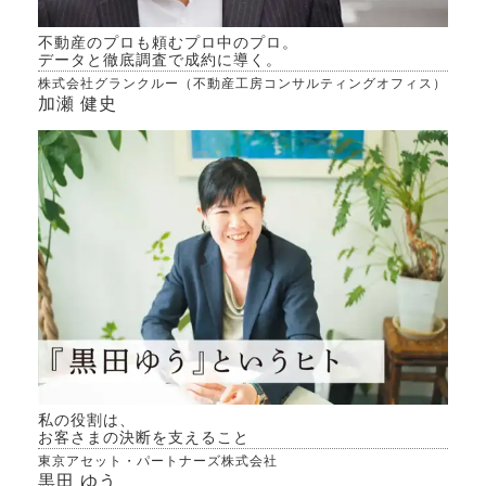
取得税 譲渡費用に
不動産のプロも頼むプロ中のプロ。
下記
データと徹底調査で成約に導く。
いで
株式会社グランクルー（不動産工房コンサルティングオフィス）
料、
加瀬 健史
の印
の違
やロ
は含
な考
か？
私の役割は、
お客さまの決断を支えること
東京アセット・パートナーズ株式会社
黒田 ゆう