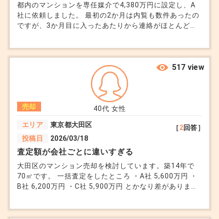
都内のマンションを専任媒介で4,380万円に設定し、A
さい。
社に依頼しました。 最初の2か月は内覧も数件あったの
ですが、3か月目に入ったあたりから連絡がほとんど来
なくなりました。 こちらから「どうなってますか」と
2. 「会社」による戦略の違い
聞いたタイミングで、担当者から「関連会社が買取で
3,680万円を提示できます。すぐ決められますよ」と言
仲介手数料が同じでも、その中で提供される「サー
われました。 仲介手数料もかからないので実質的な手
517 view
ビス」には大きな差があります。
取りはほぼ変わらないと説明されましたが、仲介で売れ
広告の質： プロのカメラマンが撮影するか、スマ
ば得られるはずの手数料収入を自分で捨てて買取を勧め
てくる意味がわかりませんでした。 あとでネットで調
ホ撮影か。これだけでネット上の閲覧数は数倍変わ
売却
べると、買取業者への物件紹介で仲介会社が紹介料を受
40代
女性
ります。
け取る仕組みがあると書いてありました。 この担当者
エリア
東京都大田区
［
2
回答］
の行動は業法上問題にならないのでしょうか。
他社紹介の有無： 自社で買い手を見つけて手数料
投稿日
2026/03/18
を両取りするために、他社からの紹介を断るような
査定額が会社ごとに違いすぎる
会社は避けるべきです。業界として当然NGではあ
大田区のマンション売却を検討しています。築14年で
るものの、、、というところになります。
70㎡です。 一括査定をしたところ ・A社 5,600万円 ・
B社 6,200万円 ・C社 5,900万円 とかなり差がありまし
た。 B社は一番高いですが、少し強気すぎる気もしま
3. 何を基準に選ぶべきか？
す。 ローン残債は2,300万円なので、できるだけ高く売
りたい気持ちはあります。 ただ高く出して売れないま
結局のところ、不動産売却は「担当者」という伴走