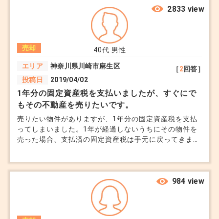
ま時間が経つのも怖いです。 査定額はどれを信じれば
2833 view
者選びです。
いいのでしょうか。会社ごとに指標が違うのでしょう
提案力： 「ただ待ちます」ではなく、「今の時期
か。
はライバルが多いので、この層をターゲットにしま
売却
40代
男性
しょう」といった具体的な戦略があるか。
エリア
神奈川県川崎市麻生区
［
2
回答］
相性： 嘘をつかない、レスポンスが早い、デメリ
投稿日
2019/04/02
ットも正直に話す。こうした「信頼感」は、長期に
1年分の固定資産税を支払いましたが、すぐにで
わたる売却活動において価格以上に重要になりま
もその不動産を売りたいです。
す。
売りたい物件がありますが、1年分の固定資産税を支払
ってしまいました。1年が経過しないうちにその物件を
売った場合、支払済の固定資産税は手元に戻ってきます
か？
【まとめ】
「どこも一緒」と思わず、まずは2〜3社に会って
984 view
みて「自分のマンションの欠点をどうカバーし、魅
力をどう最大化してくれるか」を競わせてみてくだ