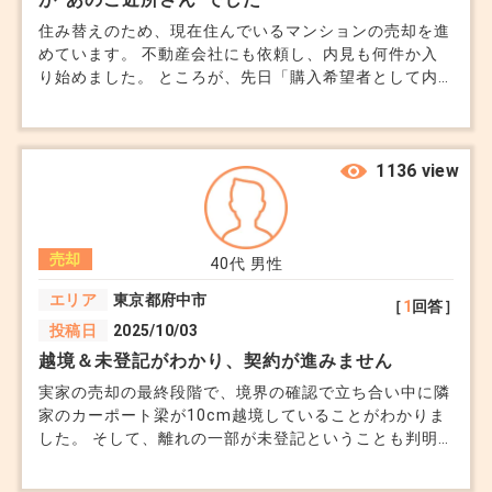
住み替えのため、現在住んでいるマンションの売却を進
めています。 不動産会社にも依頼し、内見も何件か入
り始めました。 ところが、先日「購入希望者として内
見予約が入った」と言われたのが、なんと同じマンショ
ンの別フロアに住む“ちょっと距離感があるご近所さ
ん”だったのです。 エントランスで何度かすれ違ったこ
とがある程度ですが、以前こちらの家族構成や収入を探
1136 view
るようなことを言われたことがあり、正直「この人に買
ってほしくないな」と感じてしまいます。 けれど、売
却は急ぎたいのも事実で、こういう気持ちをどこまで優
売却
先してよいのか悩んでいます。 売主には買主を選ぶ権
40代
男性
利はないかもしれませんが、希望価格で申し込みが入っ
エリア
東京都府中市
［
1
回答］
たとしても、「どうしても売りたくない」と思う相手だ
投稿日
2025/10/03
った場合、拒否することはできるのでしょうか？ ま
た、心理的な事情で買主を選別することに何か問題はあ
越境＆未登記がわかり、契約が進みません
りますか？
実家の売却の最終段階で、境界の確認で立ち合い中に隣
家のカーポート梁が10cm越境していることがわかりま
した。 そして、離れの一部が未登記ということも判明
し、買主側の銀行が担保NGに。 売買契約書内に特約と
して盛り込んで何とか売却まで進められないでしょう