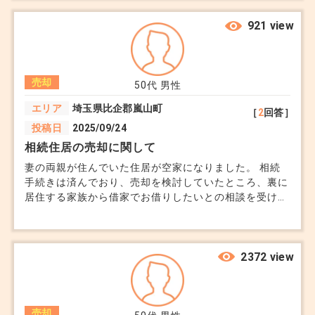
か。 買主が納得しても、買主側の銀行がNGを出したら
進められないのでしょうか。
921 view
売却
50代
男性
エリア
埼玉県比企郡嵐山町
［
2
回答］
投稿日
2025/09/24
相続住居の売却に関して
妻の両親が住んでいた住居が空家になりました。 相続
手続きは済んでおり、売却を検討していたところ、裏に
居住する家族から借家でお借りしたいとの相談を受けま
した。 現在住んでいる場所は離れているため、管理す
るのも難しい状況なので、なんとか購入していただけた
らと思っています。 その場合、不動産屋さんに相談す
ることは可能でしょうか。
2372 view
売却