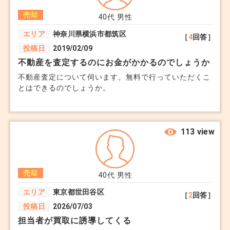
売却
40代
男性
エリア
神奈川県横浜市都筑区
［
4
回答］
失敗しないための判断基準を整理しました。
投稿日
2019/02/09
不動産を査定するのにお金がかかるのでしょうか
1. 査定額だけで選ぶのが「安易」な理由
不動産査定について伺います。無料で行っていただくこ
とはできるのでしょうか。
最も注意が必要なのが、「査定額が高い＝高く売っ
てくれる会社」ではないという点です。
高預かり（たかあずかり）の罠： 契約を取りたい
113 view
がために、相場を無視した高値を提示し、数ヶ月後
に「反響がないので下げましょう」と誘導する手法
があります。
売却
40代
男性
機会損失： 最初に高すぎると、一番注目される
エリア
東京都世田谷区
［
2
回答］
「売り出し直後」のチャンスを逃し、結果的に相場
投稿日
2026/07/03
より安く叩き売る羽目になるリスクがあります。査
担当者が買取に誘導してくる
定額は「根拠（近隣の成約事例）」で比較してくだ