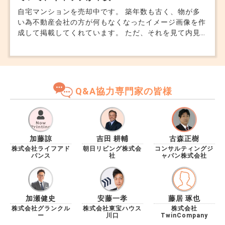
自宅マンションを売却中です。 築年数も古く、物が多
い為不動産会社の方が何もなくなったイメージ画像を作
成して掲載してくれています。 ただ、それを見て内見
にいらした方の反応があまり良くないような気がして、
どうしたものかと悩んでいます。 大型の家具や荷物が
あり、乱雑な我が家なので申し訳ないのですが、そのま
まの画像を掲載した方が良いのでしょうか。 家具等が
なくなればイメージ画像に近いすっきりした感じにはな
Q&A協力専門家の皆様
ると思うのですが... 内見に来る人が悪い意味でギャップ
を感じていそうで迷っています。
加藤諒
吉田 耕輔
古森正樹
株式会社ライフアド
朝日リビング株式会
コンサルティングジ
バンス
社
ャパン株式会社
加瀬健史
安藤一孝
藤居 琢也
株式会社グランクル
株式会社東宝ハウス
株式会社
ー
川口
TwinCompany