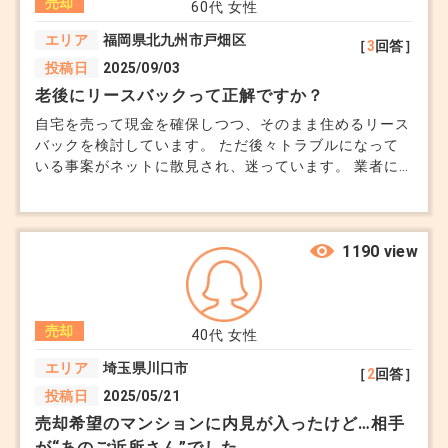
さい。
売却
60代
女性
「査定額が一番高い会社」ではなく、「一番納得感
エリア
福岡県北九州市戸畑区
［
3
回答］
のある売り方を提案してくれた会社」を選ぶのが、
投稿日
2025/09/03
最終的な成功への近道です。
老後にリースバックって正解ですか？
自宅を売って現金を確保しつつ、そのまま住めるリース
バックを検討しています。 ただ後々トラブルになって
いる事案がネットに散見され、迷っています。 業者に
大切なお住まいが最高の結果で次のオーナー様へと
よって条件も違うらしく、何を基準に選べばいいのか分
かりません。安心できる仕組みなんでしょうか？ 悪徳
引き継がれるよう、心から応援しております！
業者が多い業界ですか？
参考になりますと幸いです。
1190 view
+0
売却
40代
女性
エリア
埼玉県川口市
［
2
回答］
投稿日
2025/05/21
売却希望のマンションに内見が入ったけど…相手
が“あのご近所さん”でした