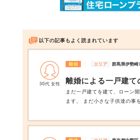
物件の所有権 → ご主人
つまり極端な話をすると、
以下の記事もよく読まれています
ご主人がローンを止めたら → 住んでいて
ご主人が売却したいと言えば → 原則は止
ご主人に万が一があった場合 → 相続の話
離婚
エリア
群馬県伊勢崎
離婚による一戸建て
という状態です。
30代
女性
まだ一戸建てを建て、ローン開
■銀行との関係について
ます。 まだ小さな子供達の事を考えると、私はこのまま子供達と住んでいき
たいと考えています。 しかし
ご質問にあった点ですが、
供が小さいので扶養内で得ら
着いたら職を変えてもっと収
住民票の移動
土地の名義は私の実母です。 この場合でも私と子供達が住み続けられる方法