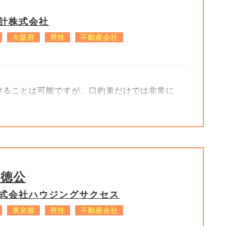
島
計株式会社
大阪府
男性
不動産会社
けることは可能ですが、口約束だけでは非常に
リスク
が条件です。役所から銀行へ直接連絡は行きま
子徳公
などでいずれ確実にバレます。その場合、契約
式会社ハウジングサクセス
恐れがあります。
東京都
男性
不動産会社