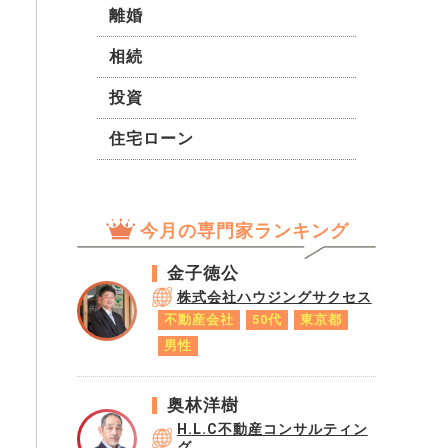
離婚
相続
投資
住宅ローン
今月の専門家ランキング
金子徳公
株式会社ハウジングサクセス
不動産会社
50代
東京都
男性
奥林洋樹
H.L.C不動産コンサルティン
グ