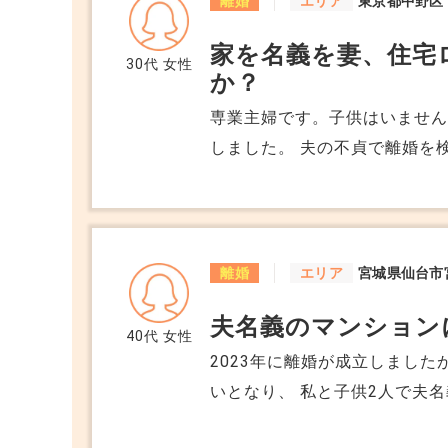
離婚
エリア
東京都中野区
離婚の事実
はありますか？？ よろしくお
家を名義を妻、住宅
30代
女性
か？
これが自動的に銀行へ通知されることは基
専業主婦です。子供はいません
ただし、銀行は「契約者本人が居住する前
しました。 夫の不貞で離婚を
にして、住宅ローンの名義は
長期間の不在
そんなこと可能なのでしょうか
返済状況の変化
るのでしょうか？
離婚
エリア
宮城県仙台市
などから、後々確認が入る可能性はゼロで
夫名義のマンション
40代
女性
■ここが一番のポイント
2023年に離婚が成立しまし
いとなり、 私と子供2人で夫
ご主人が「住んでいいよ」と言っているの
賃貸を借りて住んでおり、こ
約束ベースの安心です。