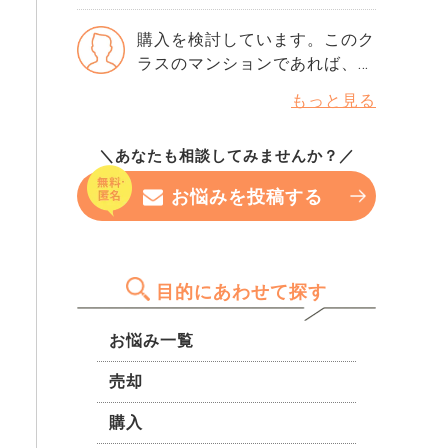
も、情報が欲しいです。
からの移住を決め昨年12月か
厳しいでしょうか。 年収や勤
900万円あり、生活は安定して
ら自身が所有するマンションに
購入を検討しています。このク
続年数には問題ないと思ってい
いますが、転職直後という点が
戻りましたが、今年6月に兵庫
ラスのマンションであれば、定
るのですが、指数だけで判断さ
気になっています。 この条件
県に家を建て住まいを移しまし
期借地権付きでも問題なく将来
れることもありますか？ もし
で購入する場合に注意しておく
もっと見る
たが、母は今も島本町に住んで
売却できると思っていて良いで
今から改善できるなら、半年待
点等あれば教えてください。
います。 先日、緊急入院し医
しょうか。 立地は文句なしで
つべきなのか、それともこのま
師からもう自宅へは戻れないこ
＼あなたも相談してみませんか？／
すが、そこだけ気になっていま
ま申し込んでみても大丈夫なの
と、看取りの準備を宣告されま
す。
か…。 専門家の方の率直な意見
お悩みを投稿する
した。 島本のマンションを売
を聞きたいです。
却した場合、3000万円特別控
除の対象になりますか？
目的にあわせて探す
お悩み一覧
売却
購入