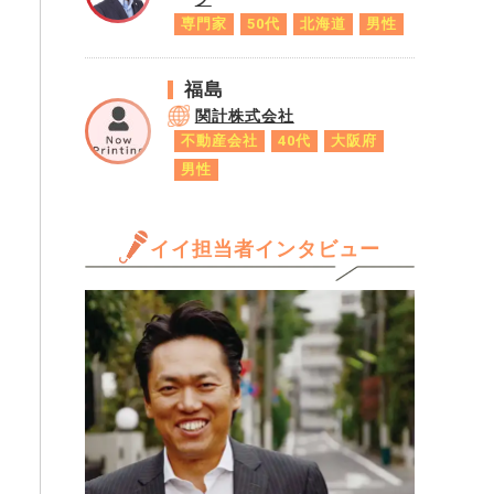
専門家
50代
北海道
男性
福島
関計株式会社
不動産会社
40代
大阪府
男性
イイ担当者インタビュー