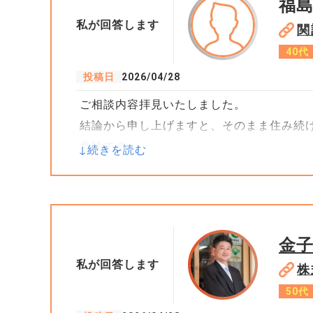
福
私が回答します
関
40代
投稿日
2026/04/28
ご相談内容拝見いたしました。
結論から申し上げますと、そのまま住み続
危険です。
理由は大きく2つあります。
① 銀行にバレて「一括返済」を求められる
住宅ローンは「契約者（夫）が住むこと」
金
せんが、銀行からの郵便物が届かないこと
私が回答します
株
違反としてローンの一括返済を求められる
50代