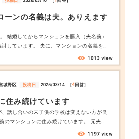
1
投稿日
2026/03/10
［
回答］
願いします。
ローンの名義は夫。ありえます
本ありません。
。 結婚してからマンションを購入（夫名義）
提」で融資していますので、
検討しています。 夫に、マンションの名義を私
自分（夫）のままにしようと提案されました。
1013 view
。 専業主婦の私がマンションの名義人になれ
4
宮城野区
投稿日
2025/03/14
［
回答］
はありません。
に住み続けています
たが、話し合いの末子供の学校は変えない方が良
名義のマンションに住み続けています。 元夫は
はありがたい話ですが、正直に言うとこれは口
のマンションのローンも払い続けてくれていま
1197 view