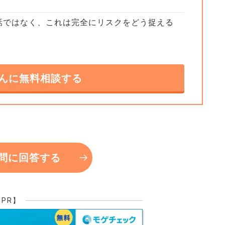
ローンの支払いをやめてしまったり、勝手に家
話ではなく、これは完全にリスクをどう捉える
は強制的に退去させられてしまいます。
。
で泣き寝入りしないために以下の対応が必要で
んに無料相談する
まま）
み続けることについて、まずはローンの借入先の
能です。
み続けるケースは珍しくありません。
い続ける場合、口約束ではなく必ず法的に強い効
）」という書類に残す。
問に回答する
「ローンの責任」が変わっていないという点で
門家に相談されることを強くお勧めします
+5
【PR】