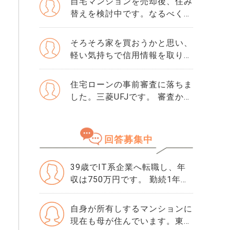
自宅マンションを売却後、住み
替えを検討中です。なるべく3
か月以内に売却をしたいのです
が、一般媒介と専任媒介で迷っ
そろそろ家を買おうかと思い、
ています。 窓口は多い方が買
軽い気持ちで信用情報を取り寄
主が見つかりそうだと思うので
せました。 そこで初めて「ク
すが、友人には専任をおすすめ
レジットガイダンス指数」とい
住宅ローンの事前審査に落ちま
されました。それぞれメリット
う数字を見て、自分が500だと
した。三菱UFJです。 審査から
デメリットがあれば教えてくだ
知りました。 正直、この数字
落ちた理由は分かりません。
さい。
が良いのか悪いのかも分かりま
・勤続年数10年 ・年収600万
せん。 ただ、ネットで「住宅
・購入物件価格は4500万で、
回答募集中
ローンはスコアが重要」と読ん
頭金1000万です。 ・滞納歴な
でから、急に不安になりまし
どもありません 落ちた理由を
た。 思い当たるのは、数年前
39歳でIT系企業へ転職し、年
ちゃんと確認してから、次の審
にクレジットカードの引き落と
収は750万円です。 勤続1年未
査に申し込んだ方がいいです
しが1回だけ遅れたことくらい
満ですが、6,500万円の中古マ
か？ 他にりそな銀行かSBI新生
です。 ローンやリボ払いもあ
ンションを検討しています。
銀行で考えています。 この2つ
自身が所有しするマンションに
りませんし、借入はほぼゼロで
頭金は700万円、返済は月13万
の銀行の審査基準や違いなど
現在も母が住んでいます。東京
す。それでも500という数字は
円ほどになります。 貯蓄は約