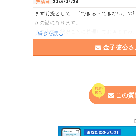
② 突然、家を追い出されるリスク
投稿日
2026/04/28
夫が自分の新しい生活費などで苦しくなり
まず前提として、「できる・できない」の
を売却したりした場合、あなたと子供たち
かの話になります。
その上で、状況ごとに整理しておきますね
【今後の対策】
ご主人は簡単に考えているようですが、後
金子徳公さ
■そのまま住み続ける場合（ご主人名義の
す。
・銀行の許可をとる: 離婚後も家族が住
結論から言うと、住み続けること自体は可
銀行に相談する。
実務でも、離婚後に元配偶者がそのまま住
・「公正証書」を作る: 夫がローンを払
力を持つ「公正証書（こうせいしょうしょ
この質
ただし、ここで一番大事なのは「名義」と
まずは、離婚問題や住宅ローンに詳しい専
す。
住宅ローンの契約者 → ご主人のまま
支払い義務 → ご主人