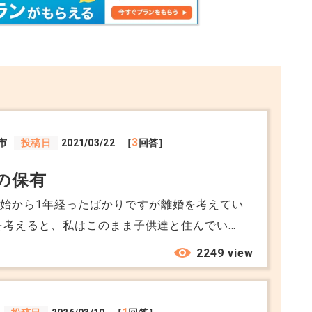
も関係なく競売リスク
められない
に巻き込まれる
3
市
投稿日
2021/03/22
［
回答］
の保有
始から1年経ったばかりですが離婚を考えてい
家も主人名義でローンも主人です。 私はまだ子
2249 view
れる範囲の収入しかありません。 子供が落ち
入を得たいと思いますが、現状は難しいです。