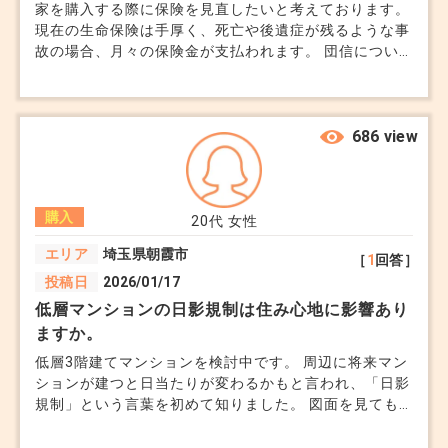
家を購入する際に保険を見直したいと考えております。
現在の生命保険は手厚く、死亡や後遺症が残るような事
故の場合、月々の保険金が支払われます。 団信につい
ても、金利次第ではあると思いますが同様の内容がある
と思います。 そこで相談なのですが、担当の保険屋さ
んに相談すべきか、住宅ローンを組む際に銀行に相談す
るかどちらがいいでしょうか？
686 view
購入
20代
女性
エリア
埼玉県朝霞市
［
1
回答］
投稿日
2026/01/17
低層マンションの日影規制は住み心地に影響あり
ますか。
低層3階建てマンションを検討中です。 周辺に将来マン
ションが建つと日当たりが変わるかもと言われ、「日影
規制」という言葉を初めて知りました。 図面を見ても
正直よく分かりませんが、日影規制があれば基本日当た
りが大きく変わることはないと思っていて良いのでしょ