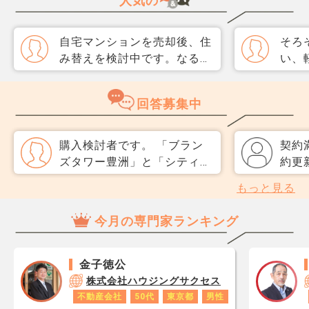
人気の
自宅マンションを売却後、住
そろ
み替えを検討中です。なるべ
い、
く3か月以内に売却をしたい
取り
のですが、一般媒介と専任媒
めて
回答募集中
介で迷っています。 窓口は
指数
多い方が買主が見つかりそう
分が
だと思うのですが、友人には
直、
購入検討者です。 「ブラン
契約
専任をおすすめされました。
のか
ズタワー豊洲」と「シティタ
約更
それぞれメリットデメリット
だ、
ワーズ豊洲」では 共用施設
いう
もっと見る
があれば教えてください。
スコ
や立地・価格帯は似ているよ
新後
ら、
うに見えますが、 中古で購
250
今月の専門家ランキング
思い
入するならどちらが将来的に
上げ
レジ
資産価値を保てるのでしょう
して
が1
か？ 専門家のご意見、お願
光熱
金子徳公
です
いいたします。
在の
株式会社ハウジングサクセス
あり
難な
不動産会社
50代
東京都
男性
ロで