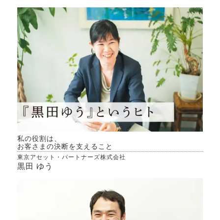
の物
り維
です
の回
件の
かな
現在
一旦
賃貸
賃料
の協
新す
私の役割は、
は、
お客さまの決断を支えること
東京アセット・パートナーズ株式会社
ヶ月
黒田 ゆう
約の
て何
には
にて
る。