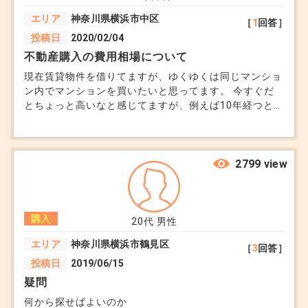
② これから公開予定（準備中）
も決まらなかった場合、広く買い手を探すためにネ
エリア
神奈川県横浜市中区
［
1
回答］
写真撮影前
ット公開へ踏み切ります。
投稿日
2020/02/04
掲載準備中
不動産購入の費用相場について
レインズ登録前後
2. 「未公開」という言葉の裏側
現在賃貸物件を借りてますが、ゆくゆくは同じマンショ
ン内でマンションを買いたいと思ってます。 今すぐだ
正直なところ、「未公開」という言葉には強力な引
とちょっと高いなと感じてますが、例えば10年経つと不
タイミング次第で数日〜数週間で公開されます
きがあるため、少し拡大解釈して使われることもあ
動産の購入費用の相場というのは下がってくるのでしょ
うか？当然年数が経ちますし、老朽化もしてくるのかと
ります。
思いますので。 またマンションを購入する上で、最低
③ すでに一部では公開されている
特定のサイトにないだけ： 「SUUMOには載ってい
限チェックすべきものなどあれば知りたいです。場所は
2799 view
他社では掲載済み
ない（が、他サイトにはある）」といった状況を未
神奈川県横浜市内で考えております。一番は快適さを重
視してます。
別ルートで出回っている
公開と呼ぶ担当者もいます。
営業のフック： 「あなただけ特別に！」という特
購入
20代
男性
今回のケースはこれの可能性が高いです
別感を演出して、早めの決断を促すための常套句と
エリア
神奈川県横浜市鶴見区
［
3
回答］
して使われることも残念ながらゼロではありませ
投稿日
2019/06/15
■ なぜ「未公開」と言うのか
ん。
疑問
何から探せばよいのか