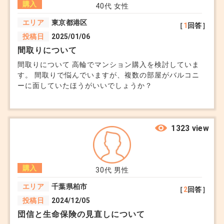
購入
40代
女性
大事なのは“公開か未公開か”ではなく“中身”
エリア
東京都港区
［
1
回答］
公開物件は比較・交渉という意味でむしろ有利な面
投稿日
2025/01/06
もある
間取りについて
間取りについて 高輪でマンション購入を検討していま
少しドライな言い方になりますが、いい物件は「未
す。 間取りで悩んでいますが、複数の部屋がバルコニ
ーに面していたほうがいいでしょうか？
公開だから良い」のではなく、市場に出ても評価さ
れるものが良い物件です。
1323 view
その視点で見ていくと、情報の見方もかなりシンプ
ルになります。
購入
30代
男性
+0
エリア
千葉県柏市
［
2
回答］
投稿日
2024/12/05
団信と生命保険の見直しについて