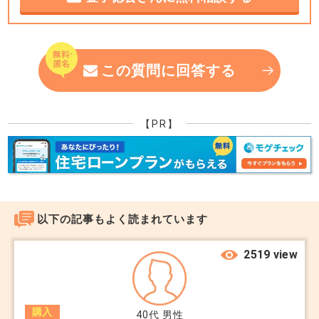
実際には“完全に未公開”というケースの方がむしろ
少ない
状況を整理するためのポイントをまとめました。
というのが現場のリアルです。
1. 本当に「最初は未公開」だった可能性
この質問に回答する
不動産流通の仕組み上、以下のようなステップを踏
■ 「未公開物件」の正体
む物件は多いです。
◼︎売主様の都合： 「近所に知られたくないから、
【PR】
一般的に言われる未公開物件は、いくつかパターン
最初は内々に探してほしい」という要望があり、最
があります。
初は窓口の会社だけが顧客に紹介している時期。
① 本当に未公開（ごく一部）
◼︎情報の鮮度： レインズ（業者間サイト）に登録
以下の記事もよく読まれています
売主の事情で表に出していない
される直前や、ポータルサイトの広告掲載審査を通
特定顧客だけに紹介
るまでの数日間は、物理的に「ネットにはないが不
2519 view
動産屋の手元にはある」状態になります。
これは確かに存在しますが、数は多くありません
◼︎戦略的公開： 自社の顧客に一通り紹介し終えて
購入
40代
男性