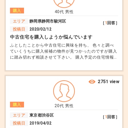
未公開かどうかは本質ではない
購入
40代
男性
【まとめ】
エリア
静岡県静岡市駿河区
条件に合っているか
「未公開」という言葉に踊らされず、「ネットに出
［
1
回答］
投稿日
2020/02/12
相場に対して妥当か
たということはライバルが増える」という事実に目
中古住宅を購入しようか悩んでいます
自分にとって価値があるか
を向け、本当に気に入っているなら早めに動くのが
ふとしたことから中古住宅に興味を持ち、 色々と調べ
正解です。
ていくうちに購入候補の物件が見つかったのですが購入
これがすべてです。
に踏み切れず相談させて下さい。 購入予定の住宅情報
は下記になります。 ・築１５年程の４LDKの３階建て住
もし担当者さんへの不信感が拭えないのであれば、
宅 ・物件価格は1,500万円 ・月々のお支払いは３５年の
■ 未公開にこだわるリスク
「ネットで見つけた別の不動産会社」を通してその
ローンで約５万程（現在住んでいる賃貸とほぼ同じで
す） ・現在住んでいる賃貸よりスーパーや駅の利便性
2751 view
物件に問い合わせることも可能ですよ（※ただし、
は向上します。 賃貸と同じ額なら持ち家を持った方が
実はここ、見落とされがちです。
すでに見学している場合は難しいことがありま
よさそうですがリフォームとかも必要となるので購入し
たほうが良いかアドバイスを頂けたらと思います。
す）。
購入
20代
男性
未公開＝良い物件とは限らない
エリア
東京都渋谷区
むしろ囲い込みや高め設定のケースもある
ご相談者様が納得して、最高の一軒に出会えるよう
［
1
回答］
投稿日
2019/04/02
比較対象が少なく判断しづらい
応援しております！