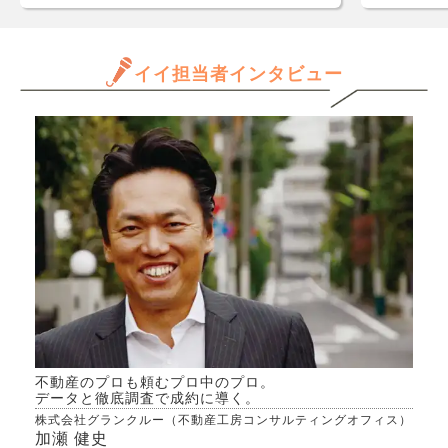
設備
数字
ータ
年収
し)
と思
イイ担当者インタビュー
が繋
だけ
週に1度
ます
状況
きる
新規
か、
維持
んで
きに
専門
納得で
きた
度新
があ
状況
が必
ので
でき
不動産のプロも頼むプロ中のプロ。
はで
データと徹底調査で成約に導く。
果、
株式会社グランクルー（不動産工房コンサルティングオフィス）
なく
加瀬 健史