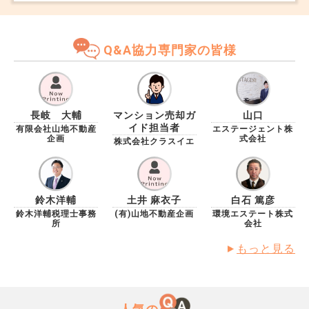
うか。
Q&A協力専門家の皆様
長岐 大輔
マンション売却ガ
山口
イド担当者
有限会社山地不動産
エステージェント株
企画
式会社
株式会社クラスイエ
鈴木洋輔
土井 麻衣子
白石 篤彦
鈴木洋輔税理士事務
(有)山地不動産企画
環境エステート株式
所
会社
もっと見る