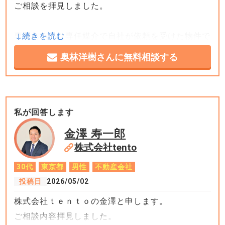
ご相談を拝見しました。
専属あるいは専任媒介で自社が依頼を受けた物件で
あれば、レインズへの登録前であれば「未公開」あ
奥林洋樹さんに無料相談する
るいは「公開前」との表現も成り立ちますが、他社
がレインズへ新規登録した情報を「未公開」と表現
したのであれば、単なる営業トークと言えるでしょ
う。
私が回答します
金澤 寿一郎
自社が売主ならいざしらず、一般媒介以外の媒介方
株式会社tento
式ではレインズへの登録が義務付けられているた
30代
東京都
男性
不動産会社
め、登録までの猶予期間以外について未公開と表現
投稿日
2026/05/02
するのはふさわしくありません。言い回しとしては
株式会社ｔｅｎｔｏの金澤と申します。
「新規物件」と表現するのが正解です。
ご相談内容拝見しました。