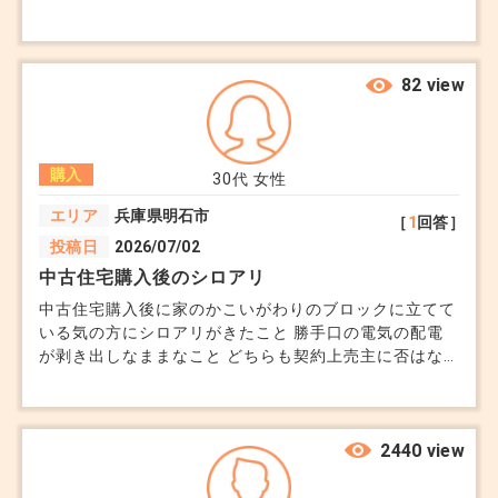
ここは少し現実的な話ですが、
3. 今後の向き合い方
大切なのは「未公開だったかどうか」よりも、「そ
82 view
特別感を出したい
の物件がご相談者様の条件に合っているか」です。
早めに検討してもらいたい
他社より優位に立ちたい
◼︎情報の正確性： ネットに出ていたとしても、条
購入
30代
女性
件が良いことに変わりはありません。ただ、担当者
エリア
兵庫県明石市
こういった意図で使われることは正直あります
さんが「なぜ公開になったのか」を正直に、納得感
［
1
回答］
投稿日
2026/07/02
のある説明をしてくれるかどうかをチェックしてく
中古住宅購入後のシロアリ
ただし、完全な嘘というより“表現が広すぎる”のが
ださい。
中古住宅購入後に家のかこいがわりのブロックに立てて
実態です。
◼︎信頼の確認： 「タイミングによっては公開され
いる気の方にシロアリがきたこと 勝手口の電気の配電
る」という回答が、誠実な事実説明なのか、その場
が剥き出しなままなこと どちらも契約上売主に否はな
いと言われました それにともなう仲介業者の対応につ
■ 大事な視点（ここが本質）
しのぎの言い訳なのか。他の提案内容と併せて、そ
いて
の担当者さんを信頼し続けて良いか見極める材料に
2440 view
今回の話で一番大事なのはここです。
しましょう。