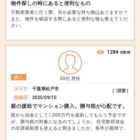
物件探しの時にあると便利なもの
参考になりますと幸いです。
不動産業者に行く際、何か必要な持ち物はありますか？
「特別感」だけで判断するとブレやすい
また、物件を確認する際にあると便利な物も教えてくだ
+0
さい。
■ 公開物件の強み
1284 view
逆に、公開されている物件は
市場で評価されている
購入
30代
男性
売れ残り期間で交渉余地が見える
エリア
千葉県松戸市
相場比較がしやすい
［
1
回答］
投稿日
2025/09/10
親の援助でマンション購入。贈与税が心配です。
売れ残っている＝交渉余地ありという見方もできま
親から頭金として1,000万円を援助してもらう予定です
す
が、贈与税の対象になるのでしょうか。 住宅取得資金
の非課税制度を使えると聞きましたが、条件が複雑で理
解できていません。
■ 探し方の考え方（おすすめ）