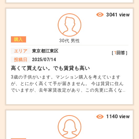
3041 view
少し視点を変えると判断しやすくなります。
✔ 未公開かどうかは参考程度→ 判断軸にしない
購入
30代
男性
エリア
東京都江東区
［
1
回答］
✔ 公開・未公開を横並びで比較→ 条件・価格・期
投稿日
2025/07/14
間を見る
高くて買えない。でも賃貸も高い
3歳の子供がいます。マンション購入を考えています
✔ 「なぜこの価格なのか」を重視→ 根拠があるか
が、とにかく高くて手が届きません。 今は賃貸に住ん
でいますが、去年家賃改定があり、この先更に高くなっ
どうか
ていくんだろうと思うと住まいをどうしようかずっと悩
んでいます。 思い切って地方に移ろうかとも思ったの
■ まとめ
ですが、妻は反対で.... 長く家にお金を払うことを考え
るなら、資産になる分やはり最初は頑張って家を購入し
1140 view
未公開物件という言葉は幅が広く、営業的に使われ
た方が良いでしょうか。 やはりフラット35が無難です
ることもある
が？世帯収入は600万円程です。
実際は途中で公開されるケースも普通にある