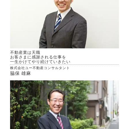
らた
でき
含め
思う
より
能性
た、
不動産業は天職
書に
お客さまに感謝される仕事を
よう
一生かけてやり続けていきたい
新は
株式会社ユー不動産コンサルタント
脇保 雄麻
ので