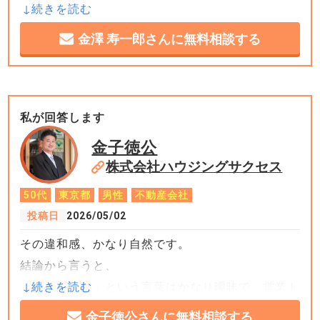
+8
金澤 寿一郎さんに無料相談する
「自分だけに特別に教えてくれた」と思っていた物
件が、ネットで誰でも見られる状態で見つかると、
なんだか裏切られたような、損をしたような気持ち
になりますね。
私が回答します
お気持ちよく分かります。
金子徳公
株式会社ハウジングサクセス
50代
東京都
男性
不動産会社
結論から申し上げますと、「最初は未公開だった
投稿日
2026/05/02
が、販売戦略として途中で公開に切り替わる」とい
その違和感、かなり自然です。
うケースは現実に存在します。ただし、単に気を引
結論から言うと、
くための営業トークとして使われてしまうことがあ
「未公開物件」という言葉はかなり曖昧で、営業ト
るのも、この業界の悲しい側面です。
ークとして使われることも多い
金子徳公さんに無料相談する