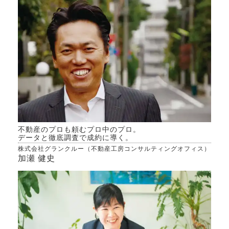
きる
と出
か、
産情
んで
どち
専門
水準
きた
その
割高
にな
住み
築年
ると
不動産のプロも頼むプロ中のプロ。
でき
データと徹底調査で成約に導く。
能性
株式会社グランクルー（不動産工房コンサルティングオフィス）
除す
加瀬 健史
合わ
定し
にそ
念も
てい