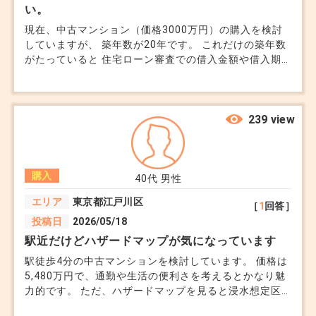
い。
現在、中古マンション（価格3000万円）の購入を検討
していますが、 築年数が20年です。 これだけの築年数
がたっていると 住宅ローン審査での借入金額や借入期
間に上限があると聞きました。 自己資金をできるだけ
抑えたいのですが、希望する借入金額を確保するために
どうすればよいでしょうか？ 金融機関ごとに築年数の
取り扱いが異なると聞きましたが、条件の良い銀行や
239 view
おすすめの銀行がありましたら、教えていただきたいで
す。 大規模修繕に関しても、不安があるのですが ちょ
うど時期が差し掛かると～なんて記事もたくさん見ま
購入
す。 積立がうまくいっていないと2回目の時のために積
40代
男性
立金や管理費が上がるという情報もありました。 どの
エリア
東京都江戸川区
［
1
回答］
ような状態なのか、購入前に知ることはできますか？
投稿日
2026/05/18
駅近だけどハザードマップが気になっています
駅徒歩4分の中古マンションを検討しています。 価格は
5,480万円で、通勤や生活の便利さを考えるとかなり魅
力的です。 ただ、ハザードマップを見ると浸水想定区
域に入っていました。 マンション自体は築10年ほど