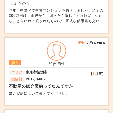
しょうか？
昨年、中野区で中古マンションを購入しました。頭金の
300万円は、両親から「困ったら返してくれればいいか
ら」と言われて渡されたもので、正式な借用書も交わさ
ず、利息も付けていません。不動産会社の担当者から
「それは贈与と見なされるかもしれませんよ」と言わ
れ、心配になってきました。 贈与税のことはそのとき
全く考えておらず、住宅取得資金贈与の特例も申請して
5792 view
いません。年末調整も終わってしまい、今からできる対
策があるのかも分かりません。 親子間での資金援助が
どのような条件で贈与とされてしまうのか、また今から
購入
でも「貸付」として整理するための方法があるのかを教
20代
男性
えてください。今後税務署に調査された場合に備えて、
エリア
東京都清瀬市
［
3
回答］
できることがあれば知っておきたいです。
投稿日
2019/04/02
不動産の媒介契約ってなんですか
媒介契約について教えてください。