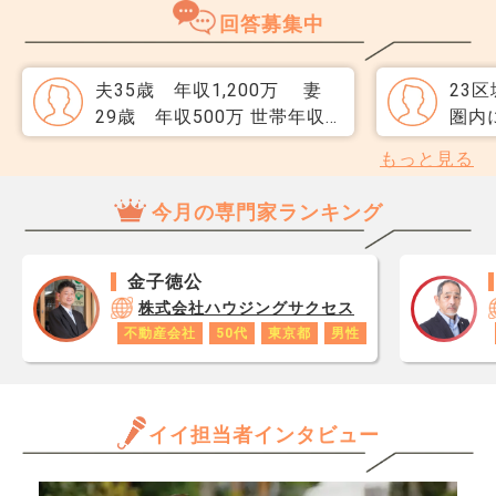
のですが、一般媒介と専任媒
めて
回答募集中
介で迷っています。 窓口は
指数
多い方が買主が見つかりそう
分が
だと思うのですが、友人には
直、
夫35歳 年収1,200万 妻
23
専任をおすすめされました。
のか
29歳 年収500万 世帯年収
圏内
それぞれメリットデメリット
だ、
1,700万円で、1億円の物件は
マンシ
もっと見る
があれば教えてください。
スコ
無理があるでしょうか。 頭
入契
ら、
金は500万円入れられます。
掴み
今月の専門家ランキング
思い
妻は今妊娠中の為一時的に収
りま
レジ
入が減りますが、育休後は正
回避
が1
社員で復帰予定です。 変動
ける
金子徳公
です
金利で組もうと思っています
しを
株式会社ハウジングサクセス
あり
が、色んな人の意見を聞きた
考え
不動産会社
50代
東京都
男性
ロで
いです。 無理のない範囲で
す。
数字
組みたいのですが、希望の物
古時
年収
件がどこも1億円前後のた
てく
と思
イイ担当者インタビュー
め、悩んでいます。
ンシ
だけ
ビュ
ます
72