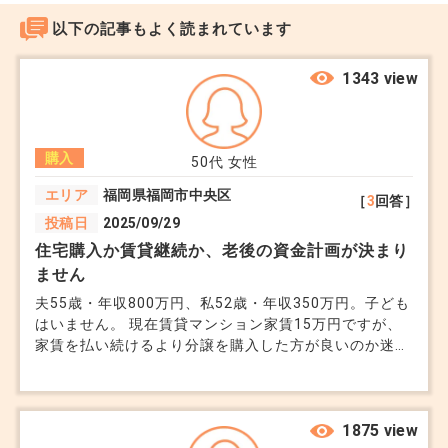
めて）
以下の記事もよく読まれています
1343 view
あくまで市況の流れと連動するため
個別マンションの特性や特徴を表すものではござい
ませんのでご了承ください。
購入
50代
女性
エリア
福岡県福岡市中央区
［
3
回答］
■豊洲というピンポイントのエリアについて
投稿日
2025/09/29
個人的な見解ですが、有楽町線が利用できる豊洲駅
住宅購入か賃貸継続か、老後の資金計画が決まり
10分圏内であれば良いかもしれません。
ません
それ以外は個々のご判断になると思います。
夫55歳・年収800万円、私52歳・年収350万円。子ども
はいません。 現在賃貸マンション家賃15万円ですが、
家賃を払い続けるより分譲を購入した方が良いのか迷っ
ご参考ください。
ています。 検討しているのは築15年・3LDK・4,200万
円の中古マンション。 頭金1,000万円を入れ、残りを20
+1
年ローンにすると月の返済は約13万円＋管理費修繕費3
万円。 夫は定年まであと10年、退職金は1,500万円ほど
1875 view