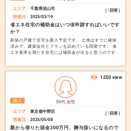
エリア
千葉県流山市
［
1
回答］
投稿日
2025/03/19
省エネ住宅の補助金はいつ頃申請すればいいです
か？
新築の戸建て住宅を購入予定です。 土地はすでに確保
済みで、建築会社とプランを詰めている段階です。 省
エネ基準を満たす住宅には補助金が出ると思うのです
が、 どのタイミングで補助金申請は行えばいいのです
か？ 申請手続きは建築会社が代行してくれるのか、 そ
れとも自分で行いますか？
1250 view
購入
30代
女性
エリア
東京都中野区
［
1
回答］
投稿日
2025/05/08
親から借りた頭金300万円、贈与扱いになるので