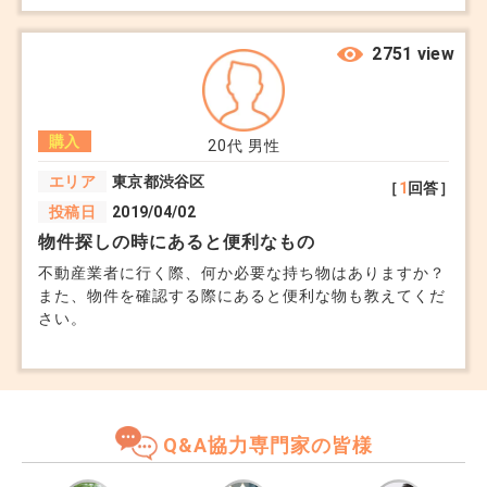
で、上層階の部屋なので室内まで水が来ることはないの
ではと思っています。 不動産会社からも「マンション
なら戸建てほど心配しなくても大丈夫」と言われまし
2751 view
た。 ただ、共用部や電気設備、エレベーターが使えな
くなる可能性を考えると不安です。 最近は大雨や台風
のニュースも多く、便利さだけで選んでいいのか迷って
購入
います。 ただ駅近物件はかなり魅力的で、価格も落ち
20代
男性
にくいと聞きます。 ハザードマップはどこまで気にし
エリア
東京都渋谷区
［
1
回答］
た方が良いのでしょうか。将来売るときにネックになる
投稿日
2019/04/02
ほどでしょうか。。
物件探しの時にあると便利なもの
不動産業者に行く際、何か必要な持ち物はありますか？
また、物件を確認する際にあると便利な物も教えてくだ
さい。
Q&A協力専門家の皆様