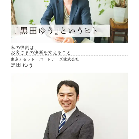
で、
して
合の
れ、
値で
周辺
めて
私の役割は、
件で
お客さまの決断を支えること
東京アセット・パートナーズ株式会社
の観
黒田 ゆう
た。
の状
り良