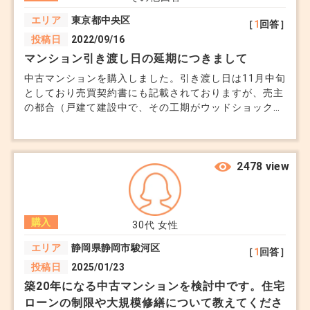
エリア
東京都中央区
［
1
回答］
投稿日
2022/09/16
マンション引き渡し日の延期につきまして
中古マンションを購入しました。引き渡し日は11月中旬
としており売買契約書にも記載されておりますが、売主
の都合（戸建て建設中で、その工期がウッドショックの
影響で遅れる）で、12月中旬まで遅れるということでし
た。また仲介不動産屋の方より、余裕をもって１月末ま
でに延長させていただきたい旨ご連絡いただきました。
一度、「しかたないですね」とお返事はしたものの、ま
2478 view
だ覚書が締結しておらず、高い買い物ですし、築年数も
かわり、ローンの予定や、ローン前のリスクも延ばされ
ることになりますので、やはり受け入れられません。
購入
契約後に賃貸は引き払って、実家で生活していますの
30代
女性
で、正直家賃はかからないのですが、損害賠償を請求す
エリア
静岡県静岡市駿河区
［
1
回答］
ることはできますでしょうか？
投稿日
2025/01/23
築20年になる中古マンションを検討中です。住宅
ローンの制限や大規模修繕について教えてくださ