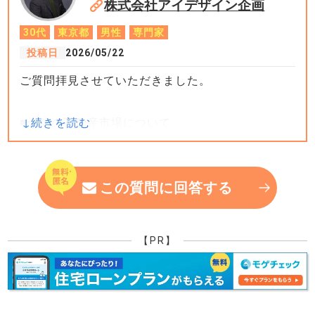
株式会社アイデザイン企画
30代
東京都
男性
専門家
投稿日
2026/05/22
ご質問拝見させていただきました。
■全体の不動産市場について
あくまで私のお客様のケースを見ていると
1億を超えるマンションは動きが鈍くなっていま
す。
この質問に回答する
これは昨今の情勢により消費行動が鈍くなっている
影響と考えています。
【PR】
中長期的にはインフレにより物件価格は上がってい
く可能性が髙いですが、
短期的には価格は下がり気味です。（23区内も含