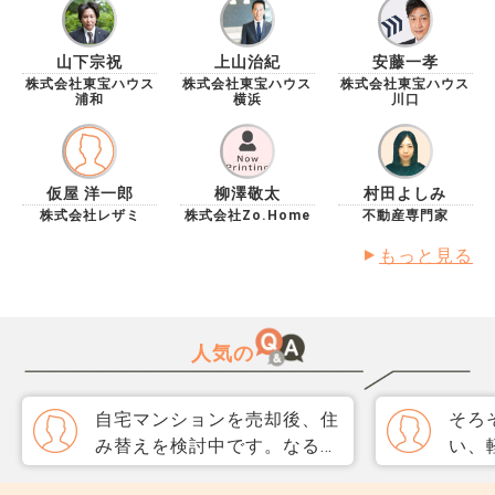
山下宗祝
上山治紀
安藤一孝
株式会社東宝ハウス
株式会社東宝ハウス
株式会社東宝ハウス
浦和
横浜
川口
仮屋 洋一郎
柳澤敬太
村田よしみ
株式会社レザミ
株式会社Zo.Home
不動産専門家
もっと見る
人気の
自宅マンションを売却後、住
そろ
み替えを検討中です。なるべ
い、
く3か月以内に売却をしたい
取り