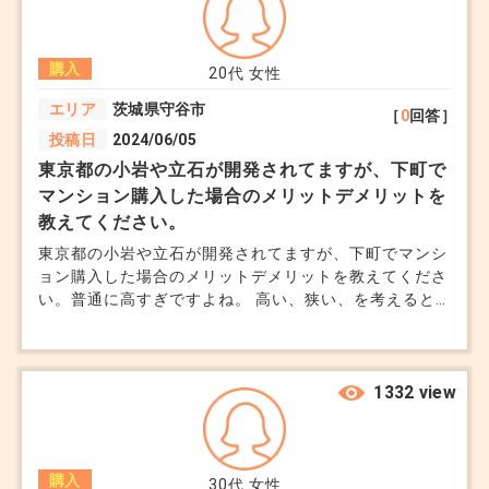
の見込みです。 老後資金を減らさずに持ち家に切り替
えるのはリスクがあるでしょうか。固定資産税や将来の
修繕一時金も不安です。
購入
20代
女性
エリア
茨城県守谷市
［
0
回答］
投稿日
2024/06/05
東京都の小岩や立石が開発されてますが、下町で
マンション購入した場合のメリットデメリットを
教えてください。
東京都の小岩や立石が開発されてますが、下町でマンシ
ョン購入した場合のメリットデメリットを教えてくださ
い。普通に高すぎですよね。 高い、狭い、を考えると
戸建て良さそうですが、そのエリアはハザードが怖いで
すよね。 旦那の地元が葛飾区と江戸川区の境目のよう
な場所で、数年以内に旦那の地元に引っ越す予定です。
わたしは今の住まいの守谷市の方が心地よさを感じてい
1332 view
ます。私の地元ではないですが、正直離れがたいので
す。 メリットが知れれば少しは気がまぎれると思うの
で地域に詳しい方、お願いいたします。
購入
30代
女性