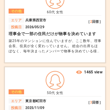
その他
60代
女性
エリア
兵庫県西宮市
［
2
回答］
投稿日
2026/05/29
理事会で一部の住民だけが物事を決めています
築25年のマンションに住んでいますが、ここ数年、理事
会長、役員が全く変わっていません。 総会の出席もほ
ぼなく、毎年決まったメンバーで物事を決めている様子
です。 大規模修繕や管理会社の変更等、かなり大きな
話が続いているのですが、ほとんどの住民は賛成の決議
書だけ提出して関与していません。 先日の総会に出席
して感じたのですが、知り合いの業者を推薦している発
1465 view
言もあり、利益関係になるのでは、と不信感を抱きまし
た。 証拠などはありません。 私も専門知識がないので
強く反対するのも気がひけてしまい、意見はしていませ
その他
ん。 いつか大きなトラブルや資金の横領等の問題が起
50代
女性
こるのでは、と懸念しています。 こういったことはど
エリア
東京都町田市
［
3
回答］
こに相談すれば良いのでしょうか..
投稿日
2025/11/09