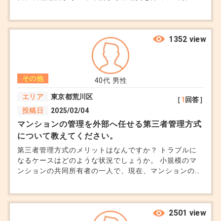
げします」とのお知らせが届きました。 理由としては
「物価高騰や人件費上昇」と書いてありましたが、正直
ちょっと納得できていません。 確かに最近、管理人さ
んの顔ぶれも変わった気がするし、清掃が手薄になった
1352 view
気もしていて、サービスの質が上がっている実感はまる
でありません。 それでも「築年数が進んでるから仕方
ないのかな…」とも思いつつ、周りの友人に聞いても
その他
「うちはそんなに上がってないよ」と言われて余計に不
40代
男性
安になっています。 このままズルズルと修繕積立金ま
エリア
東京都荒川区
［
1
回答］
で上がっていくんじゃ…とか、もし売るときにマイナス
投稿日
2025/02/04
になったら…とか、いろいろ考えてしまって。 こういう
マンション管理費の値上げって、どのくらいが相場なん
マンションの管理を外部へ任せる第三者管理方式
でしょうか？ちゃんと妥当な根拠があるかどうかって、
について教えてください。
どうやって確認したらいいんですか？
第三者管理方式のメリットはなんですか？ トラブルに
なるケースはどのような状況でしょうか。 小規模のマ
ンションの共同所有者の一人で、現在、マンションの管
理を外部の業者に委託しようと考えています。 総戸数
は20戸です。これまで、マンションの管理は住人たちで
行ってきましたが、年々その負担が増えてきています。
管理は日常的な清掃、設備のメンテナンス、修繕計画の
2501 view