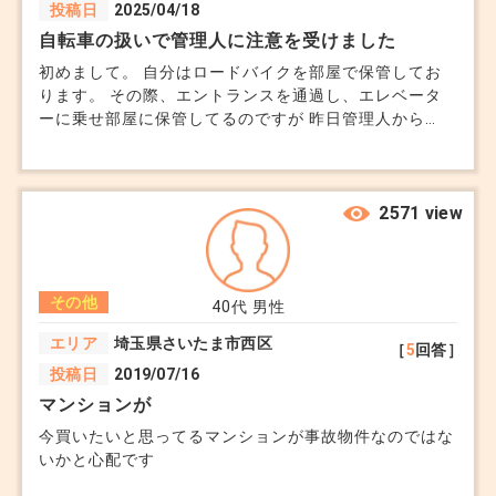
投稿日
2025/04/18
自転車の扱いで管理人に注意を受けました
初めまして。 自分はロードバイクを部屋で保管してお
ります。 その際、エントランスを通過し、エレベータ
ーに乗せ部屋に保管してるのですが 昨日管理人から
「掃除をいつもしているんだから、自転車を引きずって
入るな」と注意を受けました。 靴の裏と、自転車のタ
イヤと何が違うのでしょうか。 壁にこすっている、エ
レベーターに車輪をたてかけるなどをしていたら怒られ
2571 view
ても納得ですが、 思わず腹が立って管理会社に電話を
かけたところ「担当者には伝えますが、事実かどうかは
判断できかねる」と濁されました。 こういったクレー
その他
ムはどこに伝えるのが望ましいでしょうか。 わたしと
40代
男性
のトラブルではないですが、別の住民の方は 24時間ゴ
エリア
埼玉県さいたま市西区
［
5
回答］
ミ出しのマンションに対して、「ゴミの日の前日に出さ
投稿日
2019/07/16
ないと管理が大変だからやめて」などと言われたことも
あったそうです。 前任の方はおだやかなおじいちゃん
マンションが
でしたが、ヒステリックな50代の女性になってから色々
今買いたいと思ってるマンションが事故物件なのではな
と厳しいですし、正直ストレスです。
いかと心配です