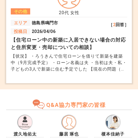
する方法はありますか。 また、このマンションには高
その他
齢の母も住んでいます。 母の介護のために、マンショ
20代
女性
ンの一部を改装して介護用設備を設置したのですが、こ
エリア
徳島県鳴門市
［
2
回答］
の場合、固定資産税の減額措置はあるのでしょうか。
投稿日
2026/04/06
もし、固定資産税をなるべく減らせる合法的な方法があ
れば教えてください。 よろしくお願いします。
【住宅ローン中の新築に入居できない場合の対応
と住所変更・売却についての相談】
【状況】 ・ろうきんで住宅ローンを借りて新築を建築
中（9月完成予定） ・ローン名義は夫 ・当初は夫・私・
子どもの3人で新築に住む予定でした 【現在の問題（重
点）】 ・家族関係の影響により精神的に不安定な状態
となっており、現在の環境で生活することが難しい状況
です ・そのため、新築に入居せず、すぐに別の場所へ
生活拠点を移したいと考えています 【希望】 ・夫・
私・子どもの3人で一緒に移動したい ・住宅ローンと賃
Q&A協力専門家の皆様
貸で二重支払いになる可能性は理解しています ・でき
るだけ家賃の負担が少ない住居への移住を検討していま
す 【懸念点】 ・住宅ローンは「居住用」が条件のた
め、入居せず住所変更した場合に契約違反になるのでは
ないか ・住まないと違反になる場合、やむを得ない事
渡久地佑太
藤居 琢也
榎本佳納子