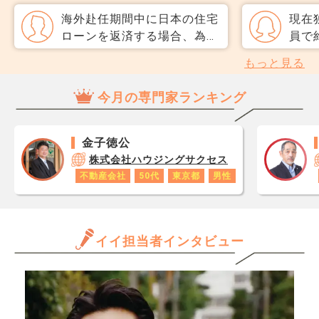
だと思うのですが、友人には
直、
海外赴任期間中に日本の住宅
現在
専任をおすすめされました。
のか
ローンを返済する場合、為替
員で約
それぞれメリットデメリット
だ、
レートの影響はあるのでしょ
て3
もっと見る
があれば教えてください。
スコ
うか。 また、口座引き落と
です
ら、
し以外の方法は選べるのでし
都市
今月の専門家ランキング
思い
ょうか
入を
レジ
今勤
が1
らし
金子徳公
です
いの
株式会社ハウジングサクセス
あり
職に
不動産会社
50代
東京都
男性
ロで
れに
数字
わっ
年収
す。
と思
イイ担当者インタビュー
いの
だけ
相場
ます
ょう
きる
最低
か、
能であ