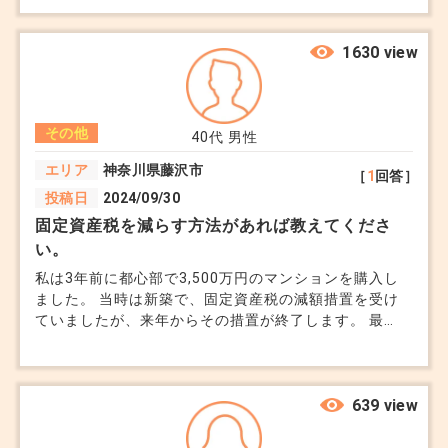
1630 view
その他
40代
男性
エリア
神奈川県藤沢市
［
1
回答］
投稿日
2024/09/30
固定資産税を減らす方法があれば教えてくださ
い。
私は3年前に都心部で3,500万円のマンションを購入し
ました。 当時は新築で、固定資産税の減額措置を受け
ていましたが、来年からその措置が終了します。 最
近、仕事の都合で地方に転勤することになり、このマン
ションを売却するか賃貸に出すか悩んでいます。 ①売
却する場合、固定資産税の精算はどうなるのでしょう
か。 ②賃貸に出す場合、固定資産税を家賃に上乗せす
639 view
ることは可能でしょうか。 ③マンションを売却して地
方で一戸建てを購入する場合、固定資産税の負担を軽減