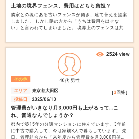
土地の境界フェンス、費用はどちら負担？
隣家との境にある古いフェンスが傾き、建て替えを提案
しました。 しかし隣の方から「うちは費用を出せな
い」と言われてしまいました。 境界上のフェンスは共
同負担だと思っていたのですが、実際どういう手順を踏
めば良いのでしょうか。 穏便に解決したいです..
2524 view
その他
40代
男性
エリア
東京都大田区
［
3
回答］
投稿日
2025/06/10
管理費がいきなり月3,000円も上がるって…こ
れ、普通なんでしょうか？
都内で築15年の分譲マンションに住んでいます。3年前
に中古で購入して、今は家族3人で暮らしています。 先
日、管理組合から「来年度から管理費を月3,000円値上