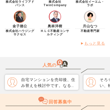
情として認められる方法があるのか ・家族全員で別住
株式会社ライフアド
株式会社
株式会社イーエム・
バンス
TwinCompany
ラボ
所に移ることが可能か ・銀行（ろうきん）へどのよう
に相談するのが適切か 【補足】 ・精神的な体調面の問
題があり、必要であれば診断書の提出も可能です ・無
理に入居するよりも、まず安心して生活できる環境を整
金子徳公
奥林洋樹
月山なつ
えることを優先したいと考えています 【相談したい内
株式会社ハウジング
H.L.C不動産コンサ
不動産専門家
容】 ① 入居せずに住所変更は可能か ② やむを得ない事
サクセス
ルティング
情として認められる可能性 ③ 住まない場合に取れる現
実的な対応策 ④ 家族3人で移動する際の注意点 ⑤ 将来
もっと見る
的に売却を視野に入れた場合の進め方 以上について、
専門的な観点からアドバイスをいただきたいです。
人気の
自宅マンションを売却後、住
そろ
み替えを検討中です。なるべ
い、
く3か月以内に売却をしたい
取り
のですが、一般媒介と専任媒
めて
回答募集中
介で迷っています。 窓口は
指数
多い方が買主が見つかりそう
分が