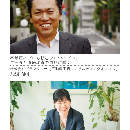
んで
いの
専門
可、
きた
セパ
（で
り）
す。
不動産のプロも頼むプロ中のプロ。
データと徹底調査で成約に導く。
株式会社グランクルー（不動産工房コンサルティングオフィス）
加瀬 健史