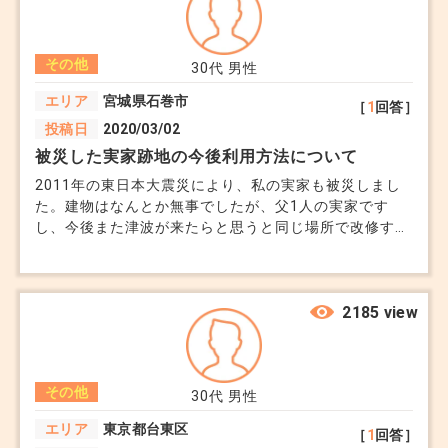
立案と実施、緊急時の対応など どこまで行ってくれる
のでしょうか。 管理業者を選ぶ際に注意すべき点や、
どのような基準で業者を選べば良いのか、 実際のとこ
その他
ろどのような契約条件を設定するべきかなど、意見を伺
30代
男性
いたいです。 特に、古いマンションの場合、特別な配
エリア
宮城県石巻市
［
1
回答］
慮が必要かアドバイスもいただけると幸いです。
投稿日
2020/03/02
被災した実家跡地の今後利用方法について
2011年の東日本大震災により、私の実家も被災しまし
た。建物はなんとか無事でしたが、父1人の実家です
し、今後また津波が来たらと思うと同じ場所で改修する
気にもなれず、県内転居の上新築し実家は取り壊しまし
た。 漠然と、そのうち手放すつもりでいましたが間も
なく10年、、今はまだ父親の名義です。 父ないし私の
どちらかで今後どうするか考えることになりますが、思
2185 view
い入れのある土地ですので、なかなか動き出せずにいま
す。 今後どうしたらいいのか、どういう選択肢がある
のか、相談すべき場所はどこなのか、最近気になってお
その他
ります。
30代
男性
エリア
東京都台東区
［
1
回答］