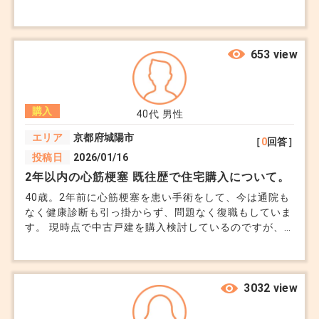
ため、引き渡しを1か月延期したい」と突然連絡があり
ました。 すでに退去する手続きは済ませてしまってい
ます。 契約書には「引き渡し遅延の場合は違約金を請
求できる」といった条項が記載されていますが、 今回
653 view
は売主から「誠意を持って対応するので、できれば違約
金は免除してほしい」と相談されました。 私も退去す
る予定で動いていますし、1カ月はさすがに長すぎて無
購入
理です。ありえないです。 そう伝えているのですが、
40代
男性
売主がしつこく粘っています。 不動産会社の担当者も
エリア
京都府城陽市
［
0
回答］
なんだか頼りなくて…どうしたらいいですか…
投稿日
2026/01/16
2年以内の心筋梗塞 既往歴で住宅購入について。
40歳。2年前に心筋梗塞を患い手術をして、今は通院も
なく健康診断も引っ掛からず、問題なく復職もしていま
す。 現時点で中古戸建を購入検討しているのですが、
不動産屋さんからは、フラット35かワイド団信でしか可
能性はないと言われています。 もし団信加入希望の場
合、年齢は上がるが、3年以上経過してから購入検討す
るべきか。 これから金利上昇するので、フラット35等
3032 view
でも今購入するべきか。 そもそも定職に就いているの
で、賃貸に住み続け貯金をし、高齢になった時に老人ホ