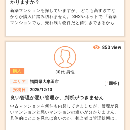
かりますか？
新築マンションを探していますが、 どこも高すぎてな
かなか購入に踏み切れません。 SNSやネットで 「新築
マンションでも、売れ残り物件だと値引きできるかも」
「決算前はチャンス」といった情報があったのですが
どんな探し方をすれば、そのような物件は見つけられま
すか？
850 view
購入
30代
男性
エリア
福岡県大牟田市
［
1
回答］
投稿日
2025/12/13
良い管理か悪い管理か、判断がつきません
中古マンションを何件も内見してきましたが、管理が良
いマンションと悪いマンションの違いが分かりません。
具体的にどこを見れば良いのか、担当者は管理状態は良
好とは言っています。