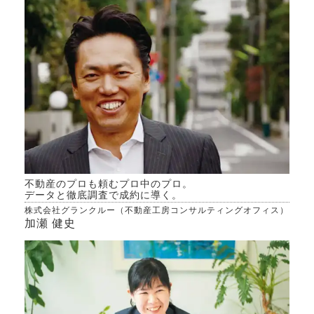
貯蓄がありません。 とにか
きる
く早く売却したいのですが、
か、
金額を下げる以外に何か戦略
んで
等あれば教えてください。よ
専門
ろしくお願いします。
きた
不動産のプロも頼むプロ中のプロ。
データと徹底調査で成約に導く。
株式会社グランクルー（不動産工房コンサルティングオフィス）
加瀬 健史