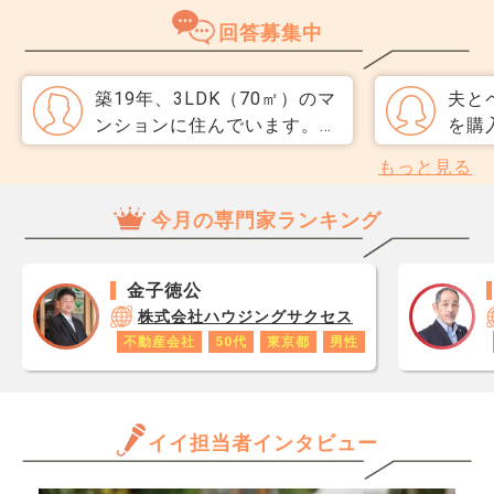
のですが、一般媒介と専任媒
めて
回答募集中
介で迷っています。 窓口は
指数
多い方が買主が見つかりそう
分が
だと思うのですが、友人には
直、
築19年、3LDK（70㎡）のマ
夫と
専任をおすすめされました。
のか
ンションに住んでいます。
を購
それぞれメリットデメリット
だ、
今年の4月に大阪へ転勤が決
後の
もっと見る
があれば教えてください。
スコ
まり、売却を進めています。
復帰
ら、
ローン残りは約1,400万円、
ます。
今月の専門家ランキング
思い
近隣の同じようなマンション
ずつ
レジ
は4800万〜5000万円程度が
重く
が1
相場で、我が家は4700万円
みま
金子徳公
です
程で売出ています。 引っ越
円、
株式会社ハウジングサクセス
あり
しまで残り3か月ですが、ま
当初
不動産会社
50代
東京都
男性
ロで
だ内覧がほとんど入っていま
順調
数字
せん。 もし期限までに売れ
単独
年収
なかった場合、住宅ローンと
題な
と思
イイ担当者インタビュー
転勤先の家賃の両方を支払う
だけ
しかないのですが、そんなに
ます