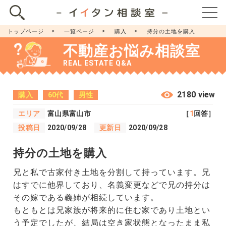
トップページ
一覧ページ
購入
持分の土地を購入
不動産お悩み相談室
REAL ESTATE Q&A
2180 view
購入
60代
男性
エリア
富山県富山市
［
1
回答］
投稿日
2020/09/28
更新日
2020/09/28
持分の土地を購入
兄と私で古家付き土地を分割して持っています。兄
はすでに他界しており、名義変更などで兄の持分は
その嫁である義姉が相続しています。
もともとは兄家族が将来的に住む家であり土地とい
う予定でしたが、結局は空き家状態となったまま私