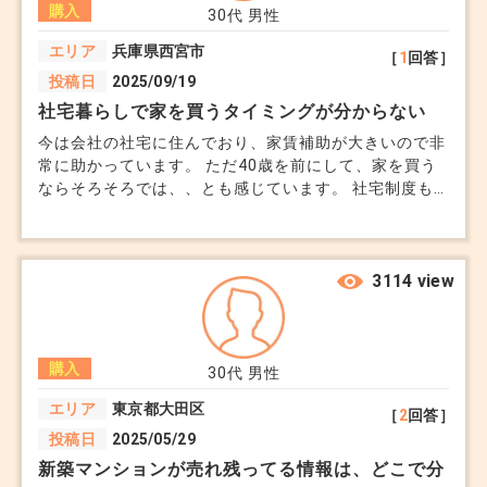
購入
30代
男性
エリア
兵庫県西宮市
［
1
回答］
投稿日
2025/09/19
社宅暮らしで家を買うタイミングが分からない
今は会社の社宅に住んでおり、家賃補助が大きいので非
常に助かっています。 ただ40歳を前にして、家を買う
ならそろそろでは、、とも感じています。 社宅制度も
いつ終わるか分かりません。ただこの物価高でローンを
組むのはやめておいた方が良いのか、もう少し待った方
が良いのか、悩んでいます。
3114 view
購入
30代
男性
エリア
東京都大田区
［
2
回答］
投稿日
2025/05/29
新築マンションが売れ残ってる情報は、どこで分