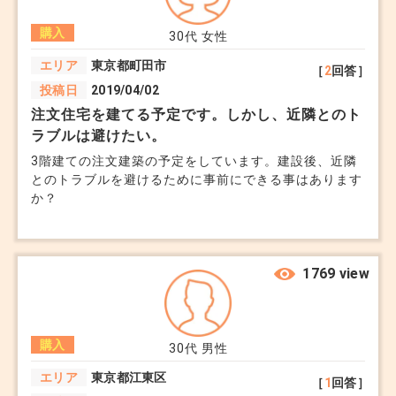
ームに入る。 どの計画が宜しいでしょうか。 宜しくお
購入
願い致します。
30代
女性
エリア
東京都町田市
［
2
回答］
投稿日
2019/04/02
注文住宅を建てる予定です。しかし、近隣とのト
ラブルは避けたい。
3階建ての注文建築の予定をしています。建設後、近隣
とのトラブルを避けるために事前にできる事はあります
か？
1769 view
購入
30代
男性
エリア
東京都江東区
［
1
回答］