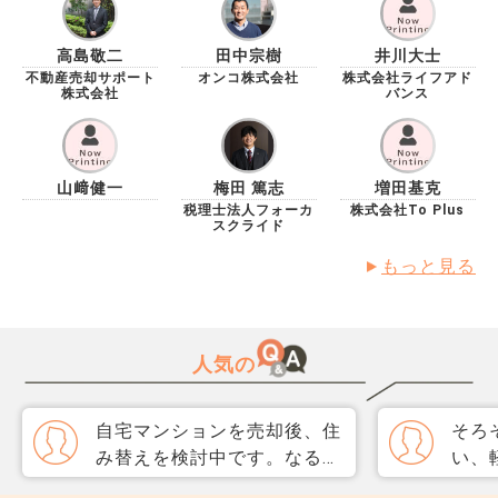
で駅近ではない場合は下回る可能性は高くなるのでしょ
うか？また、実際売却時にローン残債がある方は多いの
でしょうか？どのようにシュミレーションすればいいか
高島敬二
田中宗樹
井川大士
わからずご教示いただきたいです。
不動産売却サポート
オンコ株式会社
株式会社ライフアド
株式会社
バンス
山﨑健一
梅田 篤志
増田基克
税理士法人フォーカ
株式会社To Plus
スクライド
もっと見る
人気の
自宅マンションを売却後、住
そろ
み替えを検討中です。なるべ
い、
く3か月以内に売却をしたい
取り