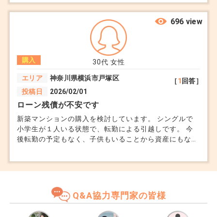
696 view
購入
30代
女性
エリア
神奈川県横浜市戸塚区
［
1
回答］
投稿日
2026/02/01
ローン残債が不安です
新築マンションの購入を検討しています。 シングルで
小学生が１人いる状態で、転勤による引越しです。 今
後転勤の予定もなく、子供もいることから資産にもなる
分譲マンションを視野に入れるようになりました。現在
住宅ローンの事前審査は満額で通過しています。 マン
ションを購入しても、ずっと住み続ける予定はなく、子
供が高校卒業のタイミング等で手放すことも視野に入れ
ています。 そのため、売却時にローン残債を下回るリ
Q&A協力専門家の皆様
スクが不安な点があります。 駅近なのか？など場所に
よってもちろん資産価値は変わる思うのですが、そこま