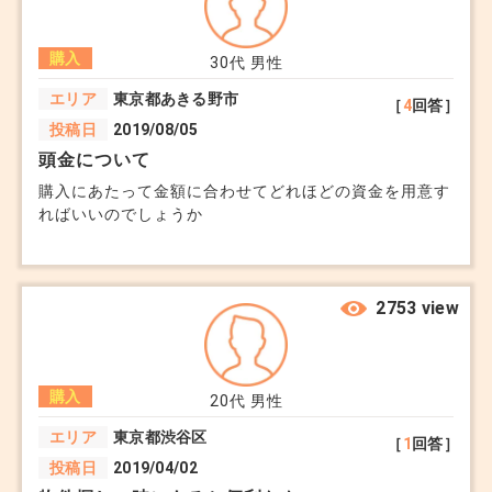
また、築後35年を経過しているのであれば、大規
気に入っているなら、その感覚は大切にしてほしい
模修繕工事の実施状況や今後の予定、さらには管理
と思います。
購入
30代
男性
状態を入念に確認する必要があります。リノベ費用
「総額いくらまで出せるか」を軸に、冷静に数字を
エリア
東京都あきる野市
［
4
回答］
を含め、これらを総合的に勘案してから最終的な判
確認してみましょう。
投稿日
2019/08/05
断をされるようにお勧めします。
頭金について
購入にあたって金額に合わせてどれほどの資金を用意す
+11
ればいいのでしょうか
不動産が絡んでくると金額について麻痺してくる感
覚を持つ方が少なくありません。
せっかくのマイホームですので、ご相談者様が納得
2753 view
のいく購入ができることを心より応援しておりま
す。
参考になりますと幸いです。
購入
20代
男性
エリア
東京都渋谷区
+4
［
1
回答］
投稿日
2019/04/02