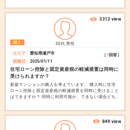
分や配管の劣化等が気になり、決断できずにいます。
ギリギリ新耐震の物件ではありますが、この築年数のマ
ンションに35年ローンを組むことに迷いがあります。
やめておいた方が良いでしょうか。注意点等あれば教え
3313 view
てください。
購入
30代
男性
エリア
愛知県瀬戸市
［
1
回答］
投稿日
2025/01/11
住宅ローン控除と固定資産税の軽減措置は同時に
受けられますか？
新築マンションの購入を考えています。 購入時に住宅
ローン控除と固定資産税の軽減措置を同時に受けること
はできますか？ 同時に利用可能か、できない場合どち
らを優先して活用すべきでしょうか。
849 view