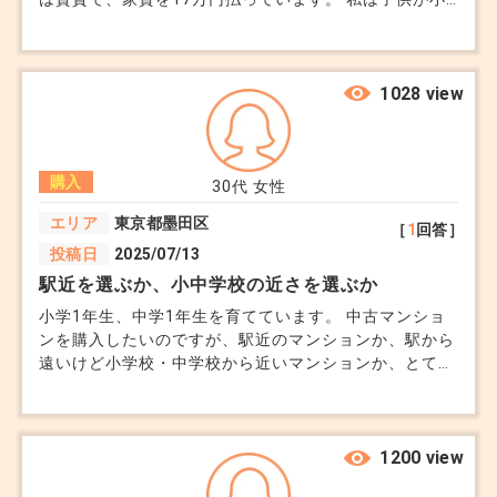
学生に上がるまでにマンションか戸建てを購入したいと
思っているのですが、夫は購入することに反対していま
す。 理由は、単純に高すぎるということと、毎月の支
払い金額が変わらない条件で探すと今の物件より住宅の
1028 view
生活レベルが下がる、ということでした。 このままず
っと賃貸暮らしなのが納得できず、度々夫と揉めていま
す。 世帯収入は750万円程、頭金は200万円程度なら入
購入
れられます。 私は早めに購入した方が後々良いと思う
30代
女性
のですが...今は買い時ではないのでしょうか？
エリア
東京都墨田区
［
1
回答］
投稿日
2025/07/13
駅近を選ぶか、小中学校の近さを選ぶか
小学1年生、中学1年生を育てています。 中古マンショ
ンを購入したいのですが、駅近のマンションか、駅から
遠いけど小学校・中学校から近いマンションか、とても
迷っています。 条件にあう物件がなかなかなく、この2
つに絞って検討しています。 将来のことを考えると駅
近マンションが良いのですが、そのマンションから小学
校まで徒歩20分程かかります。 下の子の足だともっと
1200 view
かかります。 夫は数年程度のことだから、頑張って通