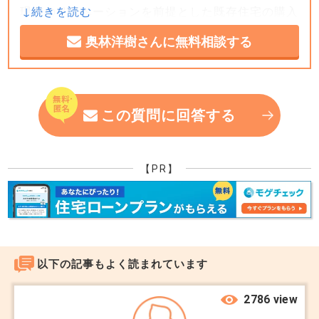
現在のリノベーションを前提とした既存住宅の購入
ただ大事なのは、「物件＋リノベの合計額」と「同
は、「物件価格」「資材の枯渇と人件費や部材価格
じ立地の築浅・新築」を比べることです。
奥林洋樹さんに無料相談する
の高騰」「金利動向」の3つが同時に作用している
それでも差があるなら、まだ十分メリットがあるか
ため、従来より難易度が上がっています。そのた
もしれません。
め、相談者様と同様の悩みを抱えている方は多いの
この質問に回答する
です。
購入前に一つだけお願いしたいこと。
そのため、重要なのは「総額をどこまでコントロー
リノベの上限額を先に決めて、その範囲でできるこ
【PR】
ル可能か」という視点です。概算見積もりでは精度
とを業者に整理してもらってください。
が落ちるため、キッチンやユニットバス・トイレな
「買ってから費用が膨らむ」が一番つらいパターン
どを交換する場合には具体的な品番とオプションを
なので、契約前にざっくりでも固めておけると安心
決め、発注した場合の納期を確認する。さらには、
です。
以下の記事もよく読まれています
契約締結前に施工会社を伴い現地確認できれば見積
もりの精度もあがり、誤差も少なくなるでしょう。
2786 view
立地は後から変えられません。