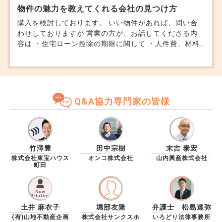
物件の魅力を教えてくれる会社の見つけ方
購入を検討しております。 いい物件があれば、問い合
わせしておりますが 営業の方が、お話してくださる内
容は ・住宅ローン控除の期限に関して ・人件費、材料
費の高騰に関して ・金利情報に関して など、物件には
関係のない話ばかりです。 物件の魅力を教えてくれる
不動産屋さんは どのように見つけられますか？ 管理会
社の特徴など、そういった話がしたいです。 これまで
はネットで気になる物件があれば問い合わせする。 も
Q&A協力専門家の皆様
しくは商業施設で実施しているようなイベントで、対応
していただく。です。 正直、本気で物件を探している
人間は 上記のような不動産市況や動向に関してはすで
に把握しておりますし、そもそも物件を探し始めてどの
ぐらいなのか等のヒアリング不足ではないでしょうか。
竹澤豊
田中宗樹
末吉 泰宏
物件を見に行っているので この物件は貴方にお勧めし
株式会社東宝ハウス
オンコ株式会社
山内興産株式会社
町田
ません という、不動産屋さんはいらっしゃらないかも
しれませんが、せめて別の物件の提案ぐらいはして欲し
いです。 ネットには載っていない情報(物件)を教えてく
れるのではないか？と期待している部分もあります。
土井 麻衣子
堀部友隆
弁護士 松島達弥
長くはなりましたが、物件の魅力を教えてくれる、状況
(有)山地不動産企画
株式会社サンクスホ
いろどり法律事務所
を理解した上で提案をくれるような、会社選びのポイン