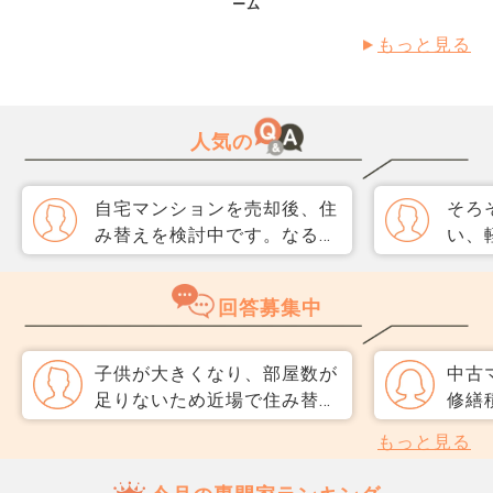
ーム
トを教えてください。
もっと見る
人気の
自宅マンションを売却後、住
そろ
み替えを検討中です。なるべ
い、
く3か月以内に売却をしたい
取り
のですが、一般媒介と専任媒
めて
回答募集中
介で迷っています。 窓口は
指数
多い方が買主が見つかりそう
分が
だと思うのですが、友人には
直、
子供が大きくなり、部屋数が
中古
専任をおすすめされました。
のか
足りないため近場で住み替え
修繕
それぞれメリットデメリット
だ、
を検討中です。 中古の戸建
計画
もっと見る
があれば教えてください。
スコ
てを見ているのですが、1年
も、
ら、
前からずっと売れていない物
心で