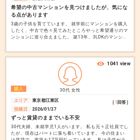
希望の中古マンションを見つけましたが、気にな
る点があります
3歳の子供を育てています。 就学前にマンションを購入
したく、中古で色々見てみたところやっと希望通りのマ
ンションに巡り合えました。 築13年、3LDKのマンショ
ンです。 担当の不動産会社からも「この条件ならすぐ
に申し込みが入る」と言われています。 ただ少し気に
なっているのが、前の住人（売主）が2年で退去してい
るという点です。 不動産会社経由で理由を聞くと家庭
1041 view
の事情、との事で深くは聞きませんでしたが、気になっ
たので調べてみると築13年で居住者が3回変わっていま
した。我が家が買ったら4世帯目になります。 何か住み
購入
にくい事情があるのか？と不安になっています。 不動
30代
女性
産会社に聞いても「特に告知義務のあるようなトラブル
エリア
東京都江東区
［
1
回答］
はありません」としか言われませんでした。 築13年で
投稿日
2026/01/27
分譲マンションの居住者が3回変わっているのは普通で
すか？ また、もし問題があるとしたらどんな可能性が
ずっと賃貸のままでいる不安
あると思いますか？ご意見ください
30代夫婦、未就学児1人がいます。 私も元々正社員でし
たが、現在はパートに落ち着いています。 今の住まい
は賃貸で、家賃を17万円払っています。 私は子供が小