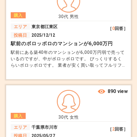
購入
30代
男性
エリア
東京都江東区
［
0
回答］
投稿日
2025/12/12
駅前のボロッボロのマンションが6,000万円
駅前にある築40年のマンションが6,000万円弱で売って
いるのですが、中がボロッボロです。 びっくりするく
らいボロッボロです。 業者が安く買い取ってフルリフ
ォームで再販するのかなと思ってみているのですが、そ
れにしても高すぎです。 気になるのは、フルリフォー
ムされたとしても配管や構造自体の劣化です。 築40年
のマンションに35年ローンを組むのは現実的なのでしょ
890 view
うか？ SRC構造のマンションの実際の耐用年数は何年
までですか？
購入
30代
女性
エリア
千葉県市川市
［
2
回答］
投稿日
2025/05/27