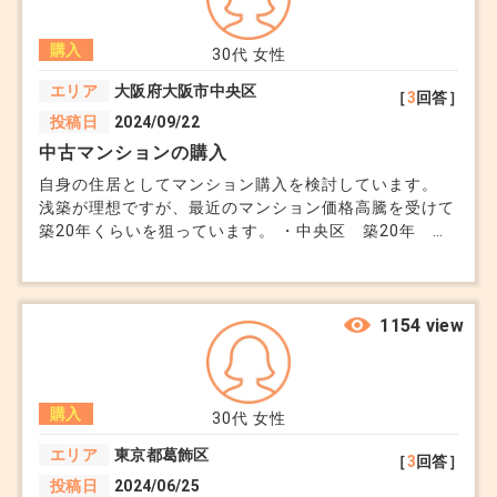
ってもらおうと言っていますが、大事な時期でもあるの
で判断できずにいます。 同じようなご家庭を担当され
購入
た方がいましたら、アドバイス頂きたいです。
30代
女性
エリア
大阪府大阪市中央区
［
3
回答］
投稿日
2024/09/22
中古マンションの購入
自身の住居としてマンション購入を検討しています。
浅築が理想ですが、最近のマンション価格高騰を受けて
築20年くらいを狙っています。 ・中央区 築20年 約
55m2 ・西区 築28年 約50m2 上記2件、どちらもリ
フォーム済ですが価格が約1000万円の差があります。
そんなに価格に差が出るものなのかと驚いています。
価格だけでなく、今後自身が売却することになる可能性
1154 view
も考慮し物件を選びたいと思っています。 比較、購入
検討にあたって注意点や、気にしておくべき点等ありま
したらアドバイスいただきたいです。
購入
30代
女性
エリア
東京都葛飾区
［
3
回答］
投稿日
2024/06/25