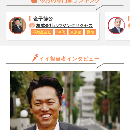
今月の専門家ランキング
思い
件があります。 立地や間取
管理
レジ
りは希望通りなのですが、と
が上
が1
にかく壁紙が個性的で、もし
聞き
金子徳公
です
住み替えるなら全室壁紙を貼
どん
株式会社ハウジングサクセス
あり
りなおさないといけないなと
数字
不動産会社
50代
東京都
男性
ロで
思いずっと避けているのです
かア
数字
が、 なかなか良い物件が出
んか
年収
てこず、その物件を内見しよ
と思
イイ担当者インタビュー
うかとても迷っています。
だけ
本当に派手で、柄もバラバラ
ます
なんです。また築年数も3年
きる
程です。 確かに壁紙は派手
か、
ですが、1年売れない理由と
んで
して何が予想されますか？
専門
きた