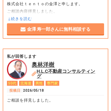
株式会社ｔｅｎｔｏの金澤と申します。
ご相談内容拝見しました。
金澤 寿一郎さんに無料相談する
立地が気に入っているのに、費用の不安で踏み切れ
ない…そのもやもや、よくわかります。
結論から言うと、「やめておいた方が良い」とは思
いません。
私が回答します
ただ、進め方は少し丁寧にいきたいところです。
奥林洋樹
H.L.C不動産コンサルティン
グ
50代
北海道
男性
専門家
資材高騰は本当のこと。でも諦める前に比較してみ
投稿日
2026/05/18
てください。
ご相談を拝見しました。
800万円が1,000万円超になる可能性は正直ありま
す。