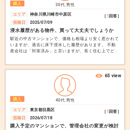
購入
決められなくなりました。 資産として考えると1階の専
30代
男性
用庭付きと上層階はどちらが売れやすいでしょうか。
エリア
神奈川県川崎市中原区
［
1
回答］
投稿日
2025/07/09
浸水履歴がある物件、買って大丈夫でしょうか
駅近の中古マンションで、価格も相場より安く惹かれて
いますが、過去に床下浸水した履歴があります。 不動
産会社は「対策済み」と言いますが、長く住む上でどの
程度リスクになるでしょうか？
65 view
購入
40代
男性
エリア
東京都目黒区
［
1
回答］
投稿日
2026/07/18
購入予定のマンションで、管理会社の変更が検討