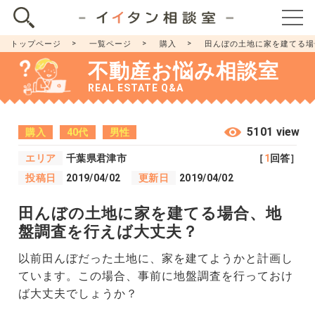
トップページ
一覧ページ
購入
田んぼの土地に家を建てる場
不動産お悩み相談室
REAL ESTATE Q&A
5101 view
購入
40代
男性
エリア
千葉県君津市
［
1
回答］
投稿日
2019/04/02
更新日
2019/04/02
田んぼの土地に家を建てる場合、地
盤調査を行えば大丈夫？
以前田んぼだった土地に、家を建てようかと計画し
ています。この場合、事前に地盤調査を行っておけ
ば大丈夫でしょうか？