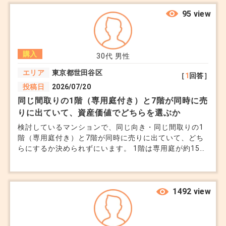
いて その際に何を重視して探せば良いか教えていただ
けますでしょうか。 夫婦二人（妻は専業主婦です）、
95 view
老後のことも考え回答をいただきたいです。
購入
30代
男性
エリア
東京都世田谷区
［
1
回答］
投稿日
2026/07/20
同じ間取りの1階（専用庭付き）と7階が同時に売
りに出ていて、資産価値でどちらを選ぶか
検討しているマンションで、同じ向き・同じ間取りの1
階（専用庭付き）と7階が同時に売りに出ていて、どち
らにするか決められずにいます。 1階は専用庭が約15㎡
あるのですが、建物の影になるので日当たりは弱め。価
格は7階より350万円ほど安い設定です。 子供がまだ小
さくて庭があれば遊ばせられると思うと魅力なのです
が、10年後に売るとなったとき1階は上の階より値が付
1492 view
きにくいとも聞くので、その点が引っかかっています。
周辺の中古相場を調べてみたのですが、1階と上層階の
価格差が物件によってかなりばらついていて、なおさら