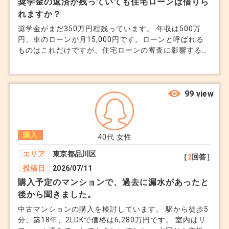
奨学金の返済が残っていても住宅ローンは借りら
れますか？
奨学金がまだ350万円程残っています。 年収は500万
円、車のローンが月15,000円です。ローンと呼ばれる
ものはこれだけですが、住宅ローンの審査に影響するの
でしょうか。購入希望のマンションは2,000万円程の中
古マンションです。 妻は現在年収250万円程ですが、子
供を希望している為私だけの年収で住宅ローン審査を出
したいと思っています。
99 view
購入
40代
女性
エリア
東京都品川区
［
2
回答］
投稿日
2026/07/11
購入予定のマンションで、過去に漏水があったと
後から聞きました。
中古マンションの購入を検討しています。 駅から徒歩5
分、築18年、2LDKで価格は6,280万円です。 室内はリ