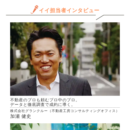
年収
は、途中で返済方法を見直し
か？
と思
イイ担当者インタビュー
たりするものなのでしょう
うの
だけ
か。
ます
ます
きる
か、
んで
専門
きた
不動産のプロも頼むプロ中のプロ。
データと徹底調査で成約に導く。
株式会社グランクルー（不動産工房コンサルティングオフィス）
加瀬 健史