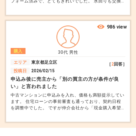
フォーム済みで、とてもきれいでした。 水回りも交換
されていて、見た目には特に気になる部分はありませ
ん。 ただ、申込みを入れた後に、過去に上階からの漏
水があった部屋だと聞きました。 数年前に天井と壁紙
を張り替えており、現在は修理済みとのことです。 不
986 view
動産会社からは、修理は完了していて再発もしていない
ため、大きな問題ではないと説明を受けています。 し
かし、内見時にはその話を聞いていなかったので、少し
購入
不安になっています。 リフォーム後の室内だけを見る
30代
男性
と分かりませんが、天井裏や壁の中にカビが残っていな
エリア
東京都足立区
［
2
回答］
いか気になります。 また、将来売却する際に、過去の
投稿日
2026/02/15
漏水歴が価格に影響するのかも心配です。 長く住む家
なので、見えない部分のトラブルを抱えたまま購入する
申込み後に売主から「別の買主の方が条件が良
のは避けたいです。 過去に漏水があった中古マンショ
い」と言われました
ンを購入する場合、契約前にどのような資料や修理履歴
中古マンションに申込みを入れ、価格も満額提示してい
を確認すればよいのでしょうか。 また、修理済みであ
ます。 住宅ローンの事前審査も通っており、契約日程
っても、重要事項説明や売買契約書に記載しておいた方
を調整中でした。 ですが仲介会社から「現金購入希望
が良い内容はありますか。
者が出てきた」と連絡がありました。 こちらはローン
利用予定です。 まだ契約前ですが、口頭では売主も前
向きだったため、この状況に納得できません。 満額提
示でも、現金の方が優先されるのでしょうか？申込みの