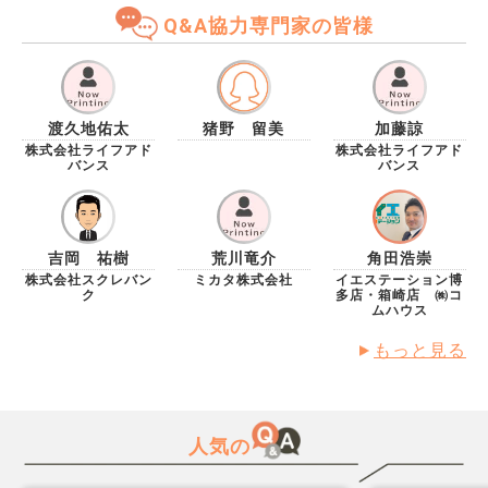
先着順ではないのですか？
Q&A協力専門家の皆様
渡久地佑太
猪野 留美
加藤諒
株式会社ライフアド
株式会社ライフアド
バンス
バンス
吉岡 祐樹
荒川竜介
角田浩崇
株式会社スクレバン
ミカタ株式会社
イエステーション博
ク
多店・箱崎店 ㈱コ
ムハウス
もっと見る
人気の