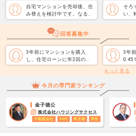
自宅マンションを売却後、住
そろ
み替えを検討中です。なるべ
い、
く3か月以内に売却をしたい
取り
のですが、一般媒介と専任媒
めて
回答募集中
介で迷っています。 窓口は
指数
多い方が買主が見つかりそう
分が
だと思うのですが、友人には
直、
3年前にマンションを購入
3年前
専任をおすすめされました。
のか
し、住宅ローンに年2回のボ
0.
それぞれメリットデメリット
だ、
ーナス払いを組み込んでいま
した
もっと見る
があれば教えてください。
スコ
す。 今の会社に大きな不満
で上
ら、
はないのですが、最近業績の
約2
今月の専門家ランキング
思い
話を聞くと、ボーナスが将来
は約3
レジ
どうなるか分からず不安にな
の借
が1
ってきました。 月々の返済
が、
金子徳公
です
は抑えられていますが、もし
後半.
株式会社ハウジングサクセス
あり
ボーナスが減ったら家計が一
ま続
不動産会社
50代
東京都
男性
ロで
気に苦しくなりそうです。
そう
数字
こういう組み方をしている人
替え