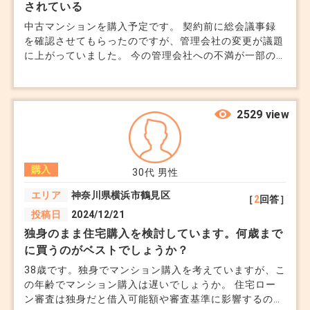
されている
中古マンションを購入予定です。 契約前に総会議事録
を確認させてもらったのですが、管理会社の変更が議題
に上がっていました。 今の管理会社への不満が一部の
住民から出ているようで、清掃の質や修繕対応の遅さが
問題になっているようです。 議事録を見る限り、住民
の意見もかなり分かれている印象でした。 不動産会社
からは、正式に変更が決まったわけではないので、現時
2529 view
点で大きな問題ではないと言われています。 ただ管理
会社が変わることで管理費が上がったり、管理が厳しく
なったりしないか気になっています。 室内や立地はと
購入
ても気に入ったのですが... 管理会社が変わるとまたマン
30代
男性
ション自体の印象がガラッと変わってしまうものでしょ
エリア
神奈川県横浜市鶴見区
［
2
回答］
うか。 業者によってどの程度変わるものなのか見当が
投稿日
2024/12/21
つきません。
独身のまま住宅購入を検討しています。何歳まで
に買うのがベストでしょうか？
38歳です。独身でマンション購入を考えていますが、こ
の年齢でマンション購入は遅いでしょうか。 住宅ロー
ン審査は独身だと借入可能額や審査基準に影響するので