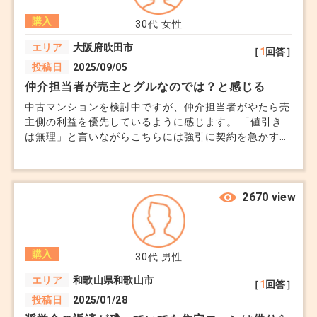
購入
30代
女性
エリア
大阪府吹田市
［
1
回答］
投稿日
2025/09/05
仲介担当者が売主とグルなのでは？と感じる
中古マンションを検討中ですが、仲介担当者がやたら売
主側の利益を優先しているように感じます。 「値引き
は無理」と言いながらこちらには強引に契約を急かす。
仲介は中立の立場だと思っていたのですが、こういうケ
ースは普通ですか？
2670 view
購入
30代
男性
エリア
和歌山県和歌山市
［
1
回答］
投稿日
2025/01/28