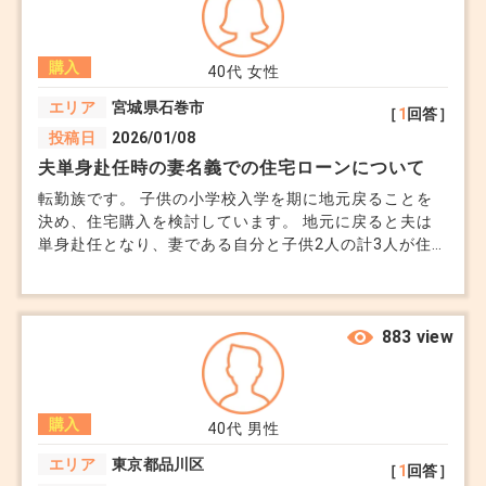
購入
40代
女性
エリア
宮城県石巻市
［
1
回答］
投稿日
2026/01/08
夫単身赴任時の妻名義での住宅ローンについて
転勤族です。 子供の小学校入学を期に地元戻ることを
決め、住宅購入を検討しています。 地元に戻ると夫は
単身赴任となり、妻である自分と子供2人の計3人が住む
予定です。 お恥ずかしながら夫とは不仲でして、単身
赴任に帯同しないのであれば、その後の生活は自分で整
えなければなりません。 子供もいるため今のところ離
婚の予定はなく、単身赴任後に夫から生活費を15万程も
883 view
らう予定です。 小さい子供もいるため、賃貸で長年家
賃を支払うのであれば、終の住処となるような住宅購入
を考えています。 購入する場所は地方のため、建売で
購入
2,500万程のようです。 私は現在は育児休暇中ですが4
40代
男性
月から復帰予定、休暇に入る前は時短勤務で年収360万
エリア
東京都品川区
［
1
回答］
円、環境が落ち着けばフルタイム勤務に戻り400万円以