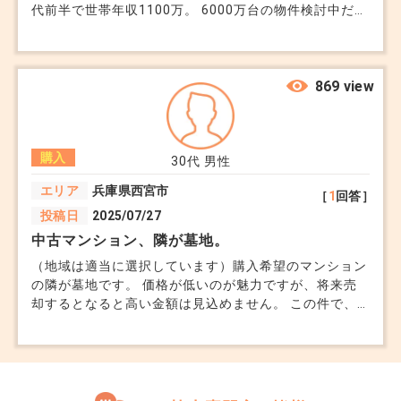
代前半で世帯年収1100万。 6000万台の物件検討中だ
が、年齢的ににもフルローン借りれても返済への不安が
かなりあり躊躇っています。 子供は高校生1人。
869 view
購入
30代
男性
エリア
兵庫県西宮市
［
1
回答］
投稿日
2025/07/27
中古マンション、隣が墓地。
（地域は適当に選択しています）購入希望のマンション
の隣が墓地です。 価格が低いのが魅力ですが、将来売
却するとなると高い金額は見込めません。 この件で、
妻と折り合いがつきません。専門家目線で、メリット・
デメリットを教えてほしいです。