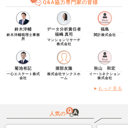
Q&A協力専門家の皆様
鈴木洋輔
データ分析責任者
福島
福嶋 真司
鈴木洋輔税理士事務
関計株式会社
所
マンションリサーチ
株式会社
菊池有記
堀部友隆
秋山 和宏
一心エステート株式
株式会社サンクスホ
イー•コネクション
会社
ーム
株式会社
もっと見る
人気の