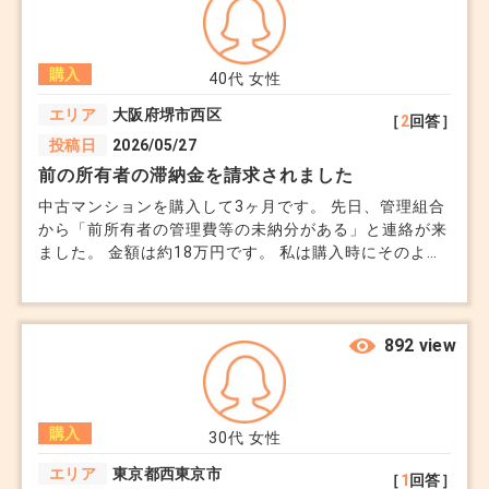
購入
40代
女性
エリア
大阪府堺市西区
［
2
回答］
投稿日
2026/05/27
前の所有者の滞納金を請求されました
中古マンションを購入して3ヶ月です。 先日、管理組合
から「前所有者の管理費等の未納分がある」と連絡が来
ました。 金額は約18万円です。 私は購入時にそのよう
な説明を受けていません。 重要事項説明書を見返して
も、未納なしのように読めます。 管理会社に確認する
と、「前所有者と新所有者の間で整理してもらう話」と
言われました。 売主側の仲介会社にも連絡しています
892 view
が、返事が遅く、不安になっています。 自分が住み始
める前の滞納金まで、買主が負担しなければならないの
でしょうか。 もし本当に未納があったなら、契約前に
購入
説明されるべき内容ではないのでしょうか。
30代
女性
エリア
東京都西東京市
［
1
回答］