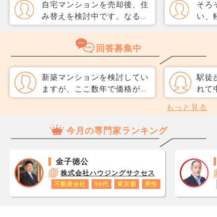
自宅マンションを売却後、住
そろ
み替えを検討中です。なるべ
い、
く3か月以内に売却をしたい
取り
のですが、一般媒介と専任媒
めて
回答募集中
介で迷っています。 窓口は
指数
多い方が買主が見つかりそう
分が
だと思うのですが、友人には
直、
新築マンションを検討してい
駅徒
専任をおすすめされました。
のか
ますが、ここ数年で価格がど
れて
それぞれメリットデメリット
だ、
んどん上がり、 当初の予算
よう
もっと見る
があれば教えてください。
スコ
（6000万程度）では全く手
だ、
ら、
が届かなくなってしまいまし
が目
今月の専門家ランキング
思い
た。 担当者からは「資材価
ラブ
レジ
格の上昇やインフレで今後も
友人
が1
下がりにくい」と言われ、焦
理会
金子徳公
です
っています。 中古マンショ
も管
株式会社ハウジングサクセス
あり
ンも内覧しましたが、築浅は
子で
不動産会社
50代
東京都
男性
ロで
新築並みに高く、築古は修繕
はあ
数字
積立金や大規模修繕の予定が
せん
年収
不安です。 今購入したほう
無駄