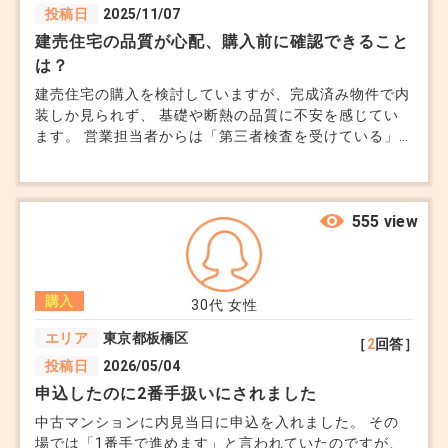
投稿日
2025/11/07
建売住宅の品質が心配、購入前に確認できること
は？
建売住宅の購入を検討していますが、完成済み物件で内
装しか見られず、 基礎や断熱の品質に不安を感じてい
ます。 営業担当者からは「第三者検査を受けている」
と説明されましたが、実際に自分で見て確かめたいで
す。 見た目は良くても、後から雨漏りや結露などのト
ラブルになることもあるそうで、慎重になっています。
契約前にできるだけ調べたいのですが、どういう手順で
555 view
調べたら良いでしょうか。教えてください。
購入
30代
女性
エリア
東京都板橋区
［
2
回答］
投稿日
2026/05/04
申込したのに2番手扱いにされました
中古マンションに内見当日に申込を入れました。 その
場では「1番手で進めます」と言われていたのですが、