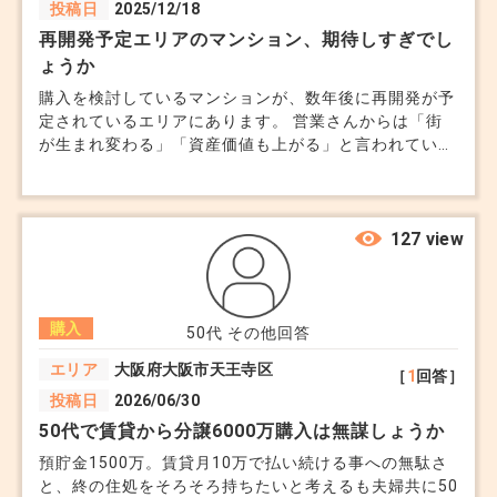
投稿日
2025/12/18
上の収入は得られそうです。 また記載したように、夫
から月15万程の生活費を受け取る予定です。 相談内容
再開発予定エリアのマンション、期待しすぎでし
としては、 ①一般的に夫名義で住宅ローンを組むこと
ょうか
が多いと思いますが、上記の場合でも2,500万円程のロ
購入を検討しているマンションが、数年後に再開発が予
ーンを組むことは現実的に可能でしょうか？ ②なぜ夫
定されているエリアにあります。 営業さんからは「街
名義でローンを組まないのですか？と聞かれた場合、こ
が生まれ変わる」「資産価値も上がる」と言われていま
のような内容を正直に答えて良いのでしょうか？ ③ど
すが、どこまで信じていいのか分かりません。 完成す
のような手順で進めていけば良いでしょうか？ ぜひ回
る頃には新築マンションも増えて、逆に競合が増えるの
答をいただきたいと思っております。 よろしくお願い
では？という不安もあります。 再開発エリアの物件
いたします。
は、本当に価値が上がるケースが多いのでしょうか。そ
127 view
れとも期待先行で価格が盛られているだけなのか、専門
家目線の話が知りたいです。
購入
50代
その他回答
エリア
大阪府大阪市天王寺区
［
1
回答］
投稿日
2026/06/30
50代で賃貸から分譲6000万購入は無謀しょうか
預貯金1500万。賃貸月10万で払い続ける事への無駄さ
と、終の住処をそろそろ持ちたいと考えるも夫婦共に50