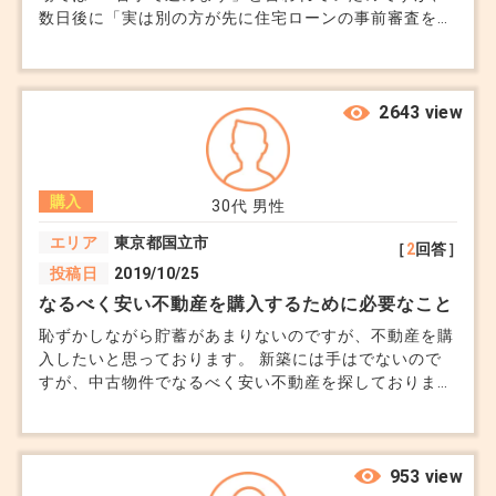
数日後に「実は別の方が先に住宅ローンの事前審査を出
していて、その方が優先になる」と言われました。 私
は現金一部＋ローンで進める予定で、すぐに動いたつも
りでしたが、結果的に2番手扱いになっています。 申込
の順番よりも、事前審査の有無や条件が優先されるもの
2643 view
なのでしょうか。 不動産会社ごとにルールが違うのか
も含めて知りたいです。
購入
30代
男性
エリア
東京都国立市
［
2
回答］
投稿日
2019/10/25
なるべく安い不動産を購入するために必要なこと
恥ずかしながら貯蓄があまりないのですが、不動産を購
入したいと思っております。 新築には手はでないので
すが、中古物件でなるべく安い不動産を探しております
がなかなか見つかりません。 効率よく探す方法や安い
物件を買う際に注意点などを教えて下さい。
953 view