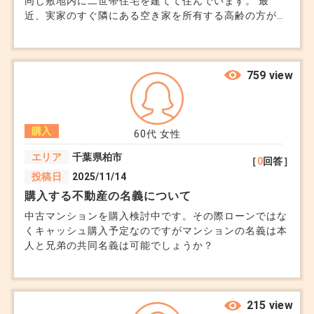
同じ敷地内に二世帯住宅を建てて住んでいます。 最
近、実家のすぐ隣にある空き家を所有する高齢の方が、
売却を検討していると聞きました。 場所は都心から電
車で1時間ほどの住宅街です。 ただし、家屋はかなり古
くて解体が必要で、更地にした後どう活用するかも正直
まだ決まっていません。 隣地を購入すれば資産価値が
759 view
増すと言われますが、ローンを組んでまで買うべきか悩
んでいます。 今の二世帯住宅のローンもまだ残ってい
ますし、子どもの教育費もこれからどんどんかかる時期
購入
です。 親からは「将来のために買っておいた方がい
60代
女性
い」と勧められていますが、 無理をしてまで拡張する
エリア
千葉県柏市
［
0
回答］
意味があるのか…とも思っています。 隣地を購入して駐
投稿日
2025/11/14
車場にする、貸家を建てる、土地を一部売るなど色々な
可能性はありますが、 どんな活用法が良いのか知りた
購入する不動産の名義について
いです。
中古マンションを購入検討中です。その際ローンではな
くキャッシュ購入予定なのですがマンションの名義は本
人と兄弟の共同名義は可能でしょうか？
215 view