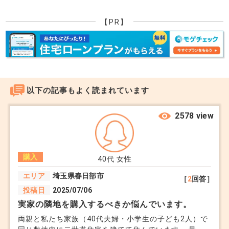
【PR】
以下の記事もよく読まれています
2578 view
購入
40代
女性
エリア
埼玉県春日部市
［
2
回答］
投稿日
2025/07/06
実家の隣地を購入するべきか悩んでいます。
両親と私たち家族（40代夫婦・小学生の子ども2人）で