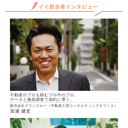
と思
イイ担当者インタビュー
がいいのでしょうか。
仕方
だけ
か…
ます
きる
か、
んで
専門
きた
不動産のプロも頼むプロ中のプロ。
データと徹底調査で成約に導く。
株式会社グランクルー（不動産工房コンサルティングオフィス）
加瀬 健史