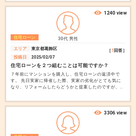
ッズ購入、ファンクラブ費などで月によっては20万円以
上使うことがあります。 カードの支払いが多い月は40
1240 view
万円近くになることもあります。 滞納したことはあり
ませんが、通帳やカード明細を見られたときに「この人
は浪費が多い」と判断されないか不安です。 不動産会
住宅ローン
社には借入がなければ大丈夫と言われましたが、生活費
30代
男性
の使い方まで審査に影響したりしますか？ マンション
エリア
東京都葛飾区
［
1
回答］
を買ったら支出は抑えるつもりですが、今までのカード
投稿日
2025/02/07
利用履歴が理由で不利になるのか知りたいです。
住宅ローンを２つ組むことは可能ですか？
７年前にマンションを購入し、住宅ローンの返済中で
す。 先日実家に帰省した際、実家の劣化がとても気に
なり、リフォームしたらどうかと提案したのですが、そ
んな資金はない、と一蹴されました。 私は現在住宅ロ
ーン返済中の身ですが、できれば両親が住む実家のリフ
ォームをしたいと思っています。ただ私にもまとまった
資金はなく、別にローンを組んでみてはどうかと妻に提
3306 view
案されました。 現在のローン残高は1,500万円で、月8
万円返済中です。金利は1.2％です。 あと数万円程度な
ら返済できそうなので前向きに検討しています。 例え