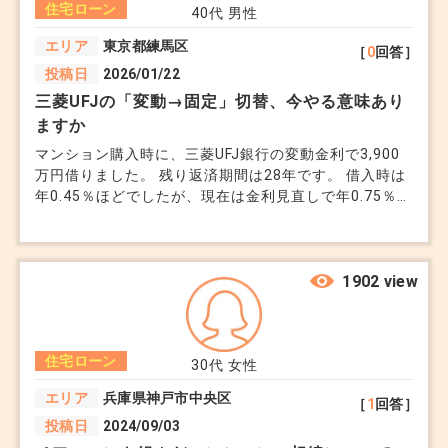
住宅ローン
40代
男性
エリア
東京都練馬区
［
0
回答］
投稿日
2026/01/22
三菱UFJの「変動→固定」切替、今やる意味あり
ますか
マンション購入時に、三菱UFJ銀行の変動金利で3,900
万円借りました。 残り返済期間は28年です。 借入時は
年0.45％ほどでしたが、現在は金利見直しで年0.75％前
後になり、毎月の返済額は約13万円程です。 最近、同
行の固定金利プランへの切替案内が届きました。 金利
だけ見るとまだこのままで良いと思っていますが、今後
上がる可能性が高い為、切り替えを迷っています。 ま
1902 view
だ様子見で良いと思いますか？
住宅ローン
30代
女性
エリア
兵庫県神戸市中央区
［
1
回答］
投稿日
2024/09/03