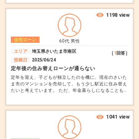
ーン完済までの支払いと、下の子が18歳になるまでの養
育費の支払いを続け、マンションには私達が住み続ける
ことに合意の上で離婚しましたが、この先どうなるか不
1198 view
安です。 公正証書があれば、万が一元夫の滞納があっ
ても給料から支払いを強制できますか？ 家を私名義に
変更するのが一番良いかと思いますが、パート勤務の
住宅ローン
為、住宅ローンの名義変更は可能なのでしょうか。 で
60代
男性
きれば元夫から住宅ローンと養育費の支払いを継続させ
エリア
埼玉県さいたま市南区
［
1
回答］
たまま現在のマンションに住み続けたいです。
投稿日
2025/06/24
定年後の住み替えローンが通らない
定年を迎え、子どもが独立したのを機に、現在のさいた
ま市のマンションを売却して、もう少し駅近に住み替え
たいと考えています。 ただ、年金暮らしになることも
あり、住み替えローンの審査が全く通りません。 売却
益だけでは新居の購入には足りず、足踏み状態です。
高齢者でも住宅ローンを通す方法、もしくは別の資金計
画の立て方があれば知りたいです。
1041 view