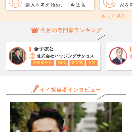
専任をおすすめされました。
のか
購入を考え始め、「今は高い
家を
それぞれメリットデメリット
だ、
から」と見送ってきました。
こと
もっと見る
があれば教えてください。
スコ
その後コロナ、金利、再開
ます
ら、
発…理由をつけて様子見を続
話を
今月の専門家ランキング
思い
けていたら、 当時検討して
なっ
レジ
いた物件より今のほうが明ら
「湘
が1
かに高くなっています。 最
れま
金子徳公
です
近また同じエリアで探し始め
しょ
株式会社ハウジングサクセス
あり
たのですが、 「ここも当時
所が
不動産会社
50代
東京都
男性
ロで
より1,000万円近く上がって
てい
数字
いる」と言われ、正直ショッ
年収
クでした。 もう少し待てば
と思
イイ担当者インタビュー
下がるのでは、という気持ち
だけ
が完全に消えません。 過去
ます
を引きずったまま探し続ける
きる
のは、もう限界な気もしてい
か、
ます。 もう、早く買ってお
んで
いた方が長期的に見るとお得
専門