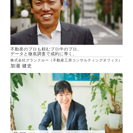
だと思った方が良いでしょう
きた
か
不動産のプロも頼むプロ中のプロ。
データと徹底調査で成約に導く。
株式会社グランクルー（不動産工房コンサルティングオフィス）
加瀬 健史