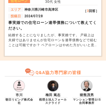
住宅ローン
ば現在のローンにプラスして実家のリフォーム代のロー
30代
女性
ンを組むことは現実的でしょうか。 また、現在のロー
エリア
神奈川県川崎市高津区
［
3
回答］
ンと実家のリフォーム代をまとめて別のローンに借り換
投稿日
2024/07/28
えする方法もあるかと思うのですが、専門家から見てど
う思われますか。アドバイスよろしくお願いします。
事実婚での住宅ローン連帯債務について教えてく
ださい。
結婚することになりましたが、事実婚です。 戸籍上は
夫婦ではありませんが住宅ローンを連帯債務などで組む
ことは可能ですか？ ペアローンはやめた方がいいと意
見が多い気がしました。 教えていただけますでしょう
か？
Q&A協力専門家の皆様
市川
梅田 篤志
猪熊茂男
朝日リビング株式会
税理士法人フォーカ
マンション管理士IS
社
スクライド
合同事務所