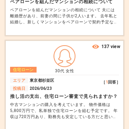
ペアローンを組んだマンションの相続について
ペアローンを組んだマンションの相続について 夫には
離婚歴があり、前妻の間に子供が2人います。 去年私と
結婚し、新しくマンションをペアローンで契約予定なの
ですが、将来万が一夫に先立たれた場合、前妻との間の
子供にマンションの相続権は発生するのでしょうか。
将来もめたくないので、できる限り対策をしておきたい
です。 マンションの所有者を私名義、ローンは二人で
137 view
ペアローンを組むというのは可能なのでしょうか。 何
かおすすめの方法があれば教えてください。 夫は年収
600万円 私は300万円 購入予定のマンションは5,000万
住宅ローン
円です。
30代
女性
エリア
東京都杉並区
［
1
回答］
投稿日
2026/06/23
推し活の支出、住宅ローン審査で見られますか？
中古マンションの購入を考えています。 物件価格は
5,800万円で、私単独で住宅ローンを組む予定です。 年
収は720万円あり、勤務先も安定している方だと思いま
す。 ただ、少し気になっているのが毎月の支出です。
私は長年アイドルのファンをしていて、ライブ遠征やグ