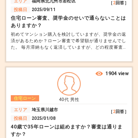
エリア
福岡県北九州市若松区
［
2
回答］
投稿日
2025/09/11
住宅ローン審査、奨学金のせいで通らないことは
ありますか？
初めてマンション購入を検討していますが、奨学金の返
済があるためか？ローン審査で希望額が通りませんでし
た。 毎月滞納もなく返済していますが、どの程度審査
に影響するものなのでしょうか。 返済額は毎月15,000
円で、半年ごとに10万円の大きな支払いがあります。
年収は600万円で、私の個人名義で4,000万円の中古マ
ンションを買おうと思っていました。 もし奨学金が足
1904 view
かせになるのだとしたら、やるせないです。
住宅ローン
40代
男性
エリア
埼玉県川越市
［
2
回答］
投稿日
2025/01/08
40歳で35年ローンは組めますか？審査は通りま
すか？