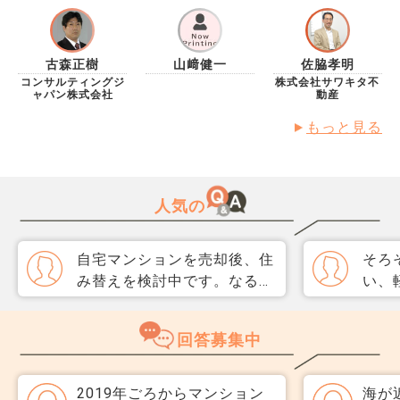
古森正樹
山﨑健一
佐脇孝明
コンサルティングジ
株式会社サワキタ不
ャパン株式会社
動産
もっと見る
人気の
自宅マンションを売却後、住
そろ
み替えを検討中です。なるべ
い、
く3か月以内に売却をしたい
取り
のですが、一般媒介と専任媒
めて
回答募集中
介で迷っています。 窓口は
指数
多い方が買主が見つかりそう
分が
だと思うのですが、友人には
直、
2019年ごろからマンション
海が