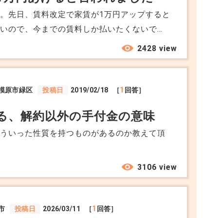
いて何らかの申し出がない場合には本契約は賃
。先日、賃料改定で家賃が1万円アップすると
ることとする。 と記載があるので、あらため
きついので、今までの賃料しか払いたくないで
いのかについての話を含め再度協議を申し出よ
のでしょうか。 交渉術などがあれば教えてほ
2428 view
出により契約更新を拒否される可能性はあるの
合意できず合意書に署名をしない場合、②のよ
は可能になるということなのでしょうか。
1
模原市緑区
投稿日
2019/02/18
［
回答］
る、解約以外の手付金の意味
どういった性質を持つものがあるのか教えて頂
3106 view
1
市
投稿日
2026/03/11
［
回答］