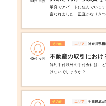
40代
男性
契約の賃料等変更、解約につ
単身でアパートに住んでいます
料等同一条件にて2年更新され
言われました... 正直かなり
て上記記載のなぜ納得できな
す。これは従わないといけない
うと思うのですが、その申し
しいです。
でしょうか。また、このまま
うに現在と同一賃料にて更新
その他
エリア
神奈川県相
不動産の取引におけ
40代
女性
解約手付以外の手付金には、
けないでしょうか？
その他
エリア
千葉県成田