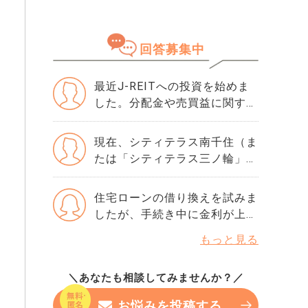
知りました。 正直、この数字
落ちた理由は分かりません。
さい。
が良いのか悪いのかも分かりま
・勤続年数10年 ・年収600万
せん。 ただ、ネットで「住宅
・購入物件価格は4500万で、
回答募集中
ローンはスコアが重要」と読ん
頭金1000万です。 ・滞納歴な
でから、急に不安になりまし
どもありません 落ちた理由を
た。 思い当たるのは、数年前
最近J-REITへの投資を始めま
ちゃんと確認してから、次の審
にクレジットカードの引き落と
した。分配金や売買益に関する
査に申し込んだ方がいいです
しが1回だけ遅れたことくらい
税金について、いくつか疑問が
か？ 他にりそな銀行かSBI新生
です。 ローンやリボ払いもあ
あります。 まず、分配金にか
銀行で考えています。 この2つ
現在、シティテラス南千住（ま
りませんし、借入はほぼゼロで
かる税金は確定申告が必要なの
の銀行の審査基準や違いなど
たは「シティテラス三ノ輪」）
す。それでも500という数字は
でしょうか？特定口座（源泉徴
も、情報が欲しいです。
の18階、約67㎡の住戸の購入
厳しいでしょうか。 年収や勤
収あり）で保有していますが、
を検討しています。価格は約
住宅ローンの借り換えを試みま
続年数には問題ないと思ってい
追加で手続きは必要ですか？
7,900万円です。 自己居住も視
したが、手続き中に金利が上昇
るのですが、指数だけで判断さ
また、複数のJ-REITに投資し
野に入っていますが、将来的に
し、結果的に手数料などを含め
れることもありますか？ もし
ていますが、それぞれの分配金
もっと見る
は投資目的（10年後の売却）
ると返済額が増えることになり
今から改善できるなら、半年待
や売買損益を個別に管理する必
も検討しており、資産価値や将
ました。家計への負担が大きい
つべきなのか、それともこのま
要がありますか？それとも、一
来の価格推移についてアドバイ
＼あなたも相談してみませんか？／
です。元のローンに戻せないで
ま申し込んでみても大丈夫なの
括で計算できるのでしょうか？
スをいただきたくご連絡しまし
すか？？助言をいただきたいで
か…。 専門家の方の率直な意見
さらに、長期保有による税制優
お悩みを投稿する
た。 以下の点についてご意見