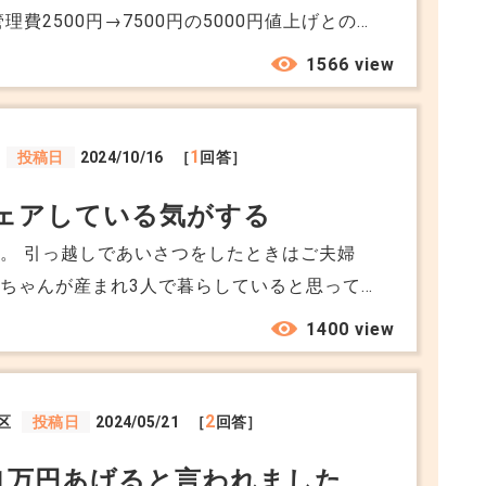
いため、Aに解約金(違約金?)を支払ってAとの
費2500円→7500円の5000円値上げとのこ
っているのですが、Aが言うように土地の解約
に物価高や人件費光熱費などの上昇のため、現
1566 view
なためとのことでした。 設備(管理人常駐なし
なし) 緊急の際になかなか電話が繋がらない。
1
投稿日
2024/10/16
［
回答］
るためのものとしたときに妥当な金額だとは思
ェアしている気がする
ために値上げが必要なのか、問い合わせたので
。 引っ越しであいさつをしたときはご夫婦
ないのか具体的にお伝えはできませんでした。
ちゃんが産まれ3人で暮らしていると思ってい
はなく、書面に記載の通り昨今の物価高や経済
い男性や女性が複数人出入りしており、一部屋
1400 view
上昇したためです。ご理解ください。のみの回
んが、明らかに家族だけで居住している様子で
どの部分に費用を使うのかなど不明なままでし
マンションですので、治安も気になりますし、
合意はせずにいます。 賃貸契約書には
ような住み方はやめて頂きたいのが本音です。
2
区
投稿日
2024/05/21
［
回答］
ては甲と乙の協議の上決定し本契約を更新する
てくれるのでしょうか。
1万円あげると言われました
ら契約期間満了の1ヶ月前までに甲に対して本