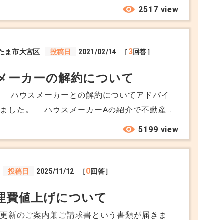
ップ、退去等々を考えると今後45年間このま
2517 view
ります。 専門家から見てこちらの購入が成功
を冷静に教えて頂きたく思います。
3
たま市大宮区
投稿日
2021/02/14
［
回答］
メーカーの解約について
イ
ました。 ハウスメーカーAの紹介で不動産
介で土地を購入しました。 土地については既
5199 view
購入済となり名義変更も完了しております。
が、最終契約(インテリアコーディネータとの
確認後の契約)の段階で、Aからの追加費用が
0
投稿日
2025/11/12
［
回答］
オーバーのために解約の話をAにしておりま
理費値上げについて
こちらの考えではすでに購入済の土地であ
約更新のご案内兼ご請求書という書類が届きま