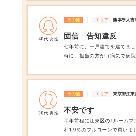
対処法を知りたいです。
その他
エリア
熊本県人吉
団信 告知違反
40代
女性
七年前に、一戸建てを建てま
時に、担当の方が（病気で病
したが、私の中で妊娠は病気
近になって知り合いの人が同
話しを聞いて、告知義務があ
ます。 これも告知義務違反に
その他
エリア
東京都江東
た方がいいですか？
不安です
30代
男性
半年前程に江東区の1ルームマン
利1.9％のフルローンで買いま