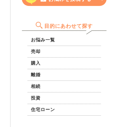
す。
を聞きたいです。
遇はあるのでしょうか？株式投
を伺えますでしょうか： 今後
資のような少額投資非課税制度
10年間で売却した場合、価格
（ニーサ）の対象になるのかも
の上昇・下落の可能性 購入価
知りたいです。 J-REITの税金
目的にあわせて探す
格（7,900万円）は現在の相場
に関する基本的な仕組みや、効
として妥当かどうか 建物およ
率的な節税方法があれば教えて
お悩み一覧
び18階住戸（67㎡）としての
いただきたいです。初心者にも
資産価値や管理状態についての
売却
分かりやすい説明をお願いしま
評価 投資目的として見た場合
す。
のメリット・リスク 長期的な
購入
資産形成の観点から、専門的な
ご意見をいただけると幸いで
離婚
す。 どうぞよろしくお願いい
相続
たします。
投資
住宅ローン