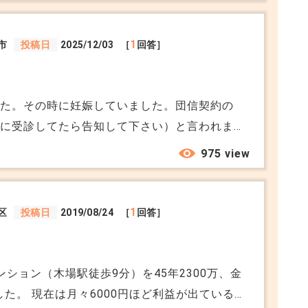
1
市
投稿日
2025/12/03
［
回答］
した。その時に妊娠していました。団信契約の
院に受診してたら告知して下さい）と言われま
という感覚がなかったので告知してません。最
975 view
じように妊娠してから団信を契約した。という
った事を知りました。現在出産して七年になり
なるんですよね？今からでも保険会社に告知し
1
区
投稿日
2019/08/24
［
回答］
ション（木場駅徒歩9分）を45年2300万、金
した。 現在は月々6000円ほど利益が出ている