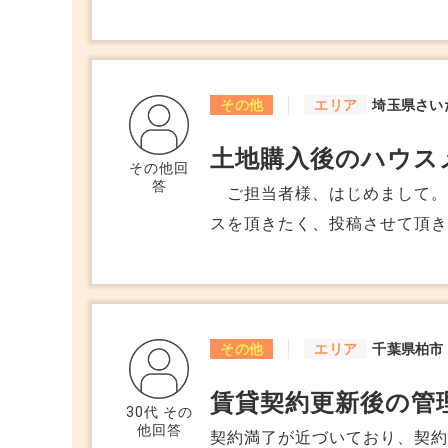
のですが、家賃の下落や金利ア
までいくとは思えず、不安があ
だったのか、失敗だったのか
その他
エリア
埼玉県さい
土地購入後のハウス
その他回
答
ご担当者様、はじめまして。 ハウスメーカーとの解約についてアドバ
スを頂きたく、投稿させて頂き
仲介業者Bを紹介頂き、Bの仲
にローンの審査が可決され、
Aとは請負契約をしております
打ち合わせ等が終わって、最終
その他
エリア
千葉県柏市
あまりに多く契約時よりも予算
賃貸契約更新後の管
す。 この場合、すでに購入済の土地についても解約が必要だ、ということ
30代
その
他回答
をAより言われております。 
契約満了が近づいており、契