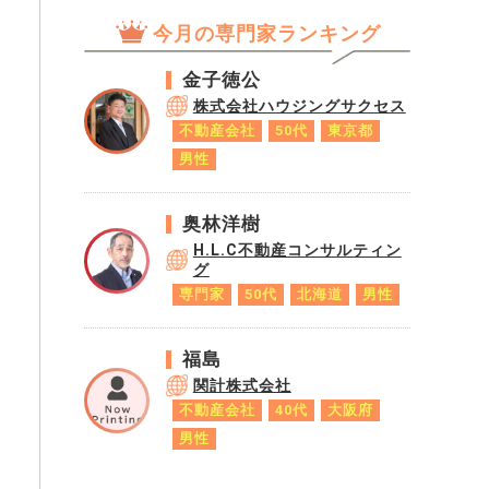
今月の専門家ランキング
金子徳公
株式会社ハウジングサクセス
不動産会社
50代
東京都
男性
奥林洋樹
H.L.C不動産コンサルティン
グ
専門家
50代
北海道
男性
福島
関計株式会社
不動産会社
40代
大阪府
男性