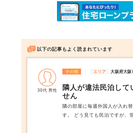
以下の記事もよく読まれています
その他
エリア
大阪府大阪
隣人が違法民泊して
30代
男性
せん
隣の部屋に毎週外国人が入れ
す。 どう見ても民泊ですが、
くれず、警察も対応が限定的。
までが合法ですか？ どういう