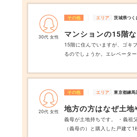
も分からないため、退去費用
ました。 また、4月からの入居予定だったのですが、2月に物件を決めたので
その他
エリア
茨城県つく
すが、4月までの入居が待てな
マンションの15階
いのに家賃を支払う事になりました。 社宅だったため、家賃
30代
女性
らとなっていたため、2、3月
15階に住んでいますが、ゴキ
も無いと思いますが、この段
るのでしょうか。エレベーター
店などはなく、住宅街です。
か。 教えてください
その他
エリア
東京都練馬
地方の方はなぜ土地
20代
女性
義母が土地持ちです。 ・義祖
（義母の）と購入した戸建て1棟。 戸建てに関しては、支払いは