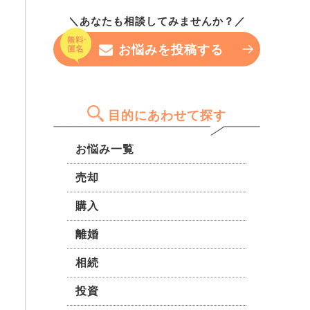
トナーと一緒に住んでいるそう
法は選べるのでしょうか
つべきなのか、それともこのま
です。よろしくお願いします。
なのですが、名義がそのままだ
＼あなたも相談してみませんか？／
ま申し込んでみても大丈夫なの
とこの先面倒なことになります
か…。 専門家の方の率直な意見
お悩みを投稿する
か？ 元夫と会わずに名義を整
を聞きたいです。
理（元夫の単独）することはで
きるのでしょうか。
目的にあわせて探す
お悩み一覧
売却
購入
離婚
相続
投資