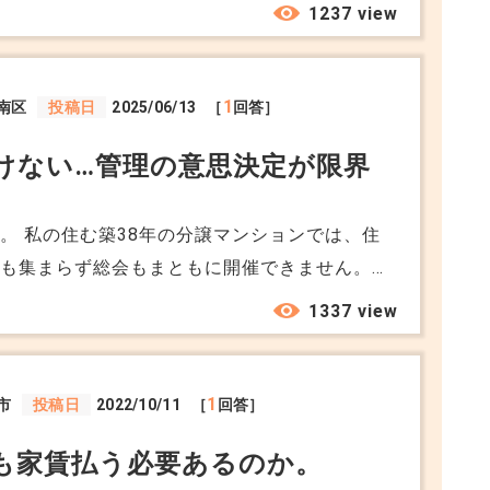
ないから売りたい」と言ってきたらしく 義母は
1237 view
は義母が払っています。 私は都内在住
すが 「こっちに来たら家は用意できる」 「土
よく主人に話します。 土地は持ってい
1
南区
投稿日
2025/06/13
［
回答］
管理や売却といった面では大変なこともありま
けない…管理の意思決定が限界
ど、このようなこだわりを持った人が多いので
地元（地方の方です）では、このような方が多
持っておいた方がいいという理由はあるんです
。 私の住む築38年の分譲マンションでは、住
事も集まらず総会もまともに開催できません。
の先が心配です。今回の区分所有法の改正で、
1337 view
口は見えるのでしょうか？
1
市
投稿日
2022/10/11
［
回答］
も家賃払う必要あるのか。