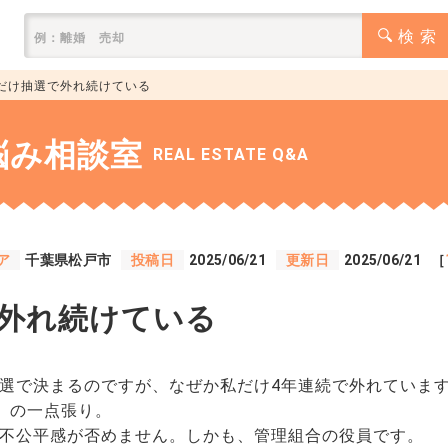
検 索
だけ抽選で外れ続けている
悩み相談室
REAL ESTATE Q&A
ア
千葉県松戸市
投稿日
2025/06/21
更新日
2025/06/21
［
外れ続けている
。
選で決まるのですが、なぜか私だけ4年連続で外れていま
」の一点張り。
不公平感が否めません。しかも、管理組合の役員です。