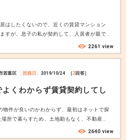
同居はしたくないので、近くの賃貸マンション
てますが、息子の私が契約して、入居者が親で
？、いままで借りたことがなくて、契約者が住
2261 view
？
2
市若葉区
投稿日
2019/10/24
［
回答］
でよくわからず賃貸契約してし
の物件が良いのかわからず、最初はネットで探
た場所で暮らすため、土地勘もなく、不動産会
で見つけた会社に行ってみました。 初めて
2640 view
説明してくれたのですが、なにが分からないか