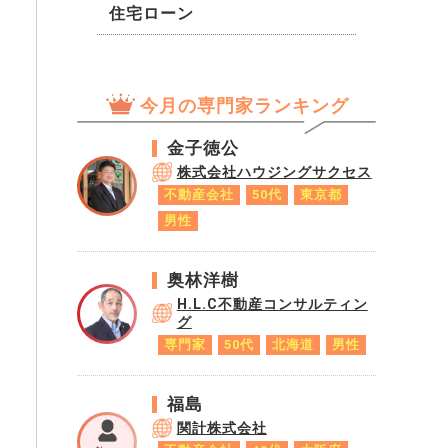
住宅ローン
今月の専門家ランキング
金子徳公
株式会社ハウジングサクセス
不動産会社
50代
東京都
男性
奥林洋樹
H.L.C不動産コンサルティン
グ
専門家
50代
北海道
男性
福島
関計株式会社