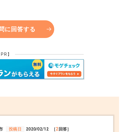
問に回答する
【PR】
2
市
投稿日
2020/02/12
［
回答］