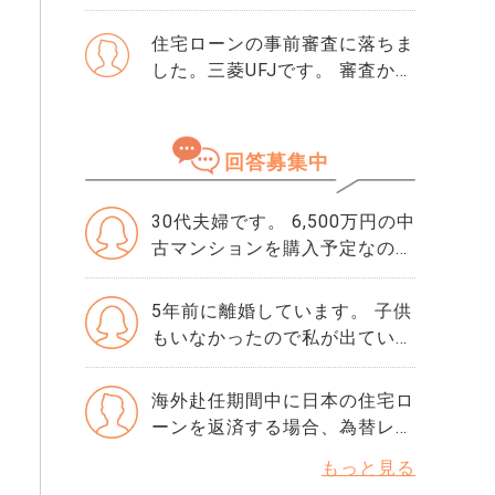
せました。 そこで初めて「ク
すが、友人には専任をおすすめ
レジットガイダンス指数」とい
住宅ローンの事前審査に落ちま
されました。それぞれメリット
う数字を見て、自分が500だと
した。三菱UFJです。 審査から
デメリットがあれば教えてくだ
知りました。 正直、この数字
落ちた理由は分かりません。
さい。
が良いのか悪いのかも分かりま
・勤続年数10年 ・年収600万
せん。 ただ、ネットで「住宅
・購入物件価格は4500万で、
回答募集中
ローンはスコアが重要」と読ん
頭金1000万です。 ・滞納歴な
でから、急に不安になりまし
どもありません 落ちた理由を
た。 思い当たるのは、数年前
30代夫婦です。 6,500万円の中
ちゃんと確認してから、次の審
にクレジットカードの引き落と
古マンションを購入予定なので
査に申し込んだ方がいいです
しが1回だけ遅れたことくらい
すが、親から頭金を1,500万円
か？ 他にりそな銀行かSBI新生
です。 ローンやリボ払いもあ
援助して頂く予定です。 調べ
銀行で考えています。 この2つ
5年前に離婚しています。 子供
りませんし、借入はほぼゼロで
ると1,000万円までは非課税だ
の銀行の審査基準や違いなど
もいなかったので私が出ていく
す。それでも500という数字は
そうですが、残りの500万円に
も、情報が欲しいです。
形で離婚したのですが、共有名
厳しいでしょうか。 年収や勤
はまるっと贈与税が課されてし
義の家は夫がそのまま一人で住
海外赴任期間中に日本の住宅ロ
続年数には問題ないと思ってい
まうのでしょうか。 夫の両親
んでいました。 （住宅ローン
ーンを返済する場合、為替レー
るのですが、指数だけで判断さ
からの援助の為、義父→夫への
は夫の単独名義です） 最近連
トの影響はあるのでしょうか。
れることもありますか？ もし
贈与になります。 何か節税対
もっと見る
絡をとったところ、新しいパー
また、口座引き落とし以外の方
今から改善できるなら、半年待
策等あればご教授いただきたい