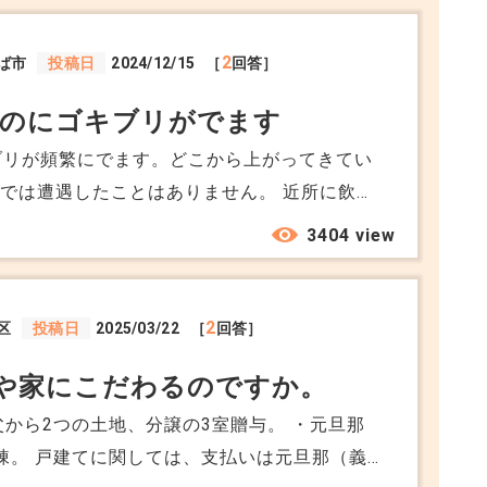
や継続費用などを聞かないまま入居してしまい
2
ば市
投稿日
2024/12/15
［
回答］
いということで、2月後半から3月までは住まな
なのにゴキブリがでます
の負担は4月か
の自己負担は厳しかったです。今更どうしよう
ブリが頻繁にでます。どこから上がってきてい
階でなにかいい方法はないのでしょうか？
では遭遇したことはありません。 近所に飲食
管理会社に駆除をお願いできるものでしょう
3404 view
2
区
投稿日
2025/03/22
［
回答］
や家にこだわるのですか。
父から2つの土地、分譲の3室贈与。 ・元旦那
元旦那（義