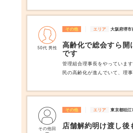
母の）がしていたのに 「払え
「売るな、私が払う」と言い、今残債
で、主人は義母と仲が悪いので
地は持っておいた方がいいんだぞ」と
その他
エリア
大阪府堺市
ればいいこともありますが、
高齢化で総会すら開
す。 なぜ地方に行けば行くほ
50代
男性
です
しょうか。 少なくとも主人の
いです。 何か地方だと土地を
管理組合理事長をやっています
か？
民の高齢化が進んでいて、理
重要な決議が何も進まず、こ
こうした現状に何か解決の糸
その他
エリア
東京都狛江
店舗解約明け渡し後
その他回