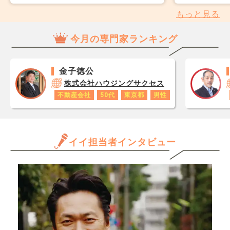
それぞれメリットデメリット
だ、
が西向きで、夏場かなり暑そ
今年
もっと見る
があれば教えてください。
スコ
うです。 夫はそこまで気に
まり
ら、
することじゃなくない？と言
ロー
今月の専門家ランキング
思い
いますが、結構気にするタイ
近隣
レジ
プで... 西向きマンションて実
は48
が1
際の人気はどうでしょうか？
相場
金子徳公
です
程で
株式会社ハウジングサクセス
あり
しま
不動産会社
50代
東京都
男性
ロで
だ内
数字
せん
年収
なか
と思
イイ担当者インタビュー
転勤
だけ
しか
ます
貯蓄
きる
く早
か、
金額
んで
等あ
専門
ろし
きた