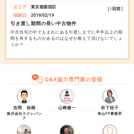
エリア
東京都新宿区
［
5
回答］
投稿日
2019/02/19
引き渡し期間の長い中古物件
中古住宅の中でもまれにある引渡しまでに半年以上の期
間を有するものがあるのはなぜか教えて頂けないでしょ
うか？
Q&A協力専門家の皆様
吉岡 祐樹
山﨑健一
岩下桂子
株式会社スクレバン
幸山FP事務所
ク