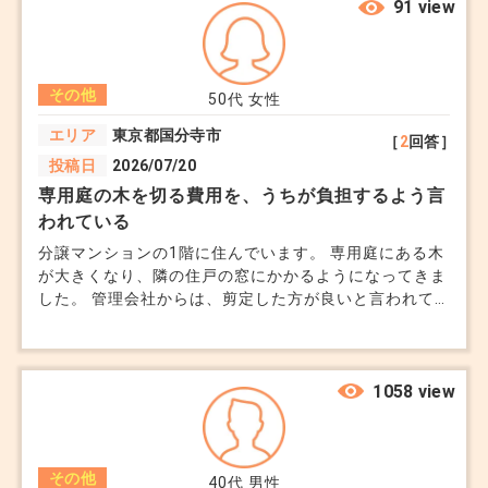
ょうか。ちなみに賃貸者契約は結んでおらず、覚書のみ
91 view
作成してました。
その他
50代
女性
エリア
東京都国分寺市
［
2
回答］
投稿日
2026/07/20
専用庭の木を切る費用を、うちが負担するよう言
われている
分譲マンションの1階に住んでいます。 専用庭にある木
が大きくなり、隣の住戸の窓にかかるようになってきま
した。 管理会社からは、剪定した方が良いと言われて
います。 ただ、その木は私たちが植えたものではな
く、購入した時から庭にありました。 専用庭は自分た
ちだけが使っていますが、共用部分だとも聞いていま
す。 それなのに、剪定費用は専用庭を使っている住戸
1058 view
の負担になると言われました。 金額は数万円程度です
が、今後も毎年かかるなら負担に感じます。 そもそも
勝手に切って良い木なのかも分かりません。 専用庭に
その他
元から植えられていた木の管理や剪定費用は、使用して
40代
男性