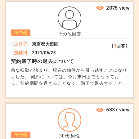
いのでしょうか？一人の住民として、何か異議を申し立
てる方法はあるのでしょうか？
2075 view
その他
その他回答
エリア
東京都大田区
［
1
回答］
投稿日
2021/06/23
契約満了時の退去について
急な転勤が決まり、現在の物件から引っ越すことになり
ました。 契約については、今月末日までとなってお
り、契約期間を過ぎることなく、満了で退去することが
できます。 しかし、急な転勤であったため、解約予告
(２ヶ月前まで)をしていません。 この場合、退去時には
更新料と２ヶ月分の賃料を払わなければいけないのでし
ょうか？ 解約予告はしていないので２ヶ月分の賃料は
6837 view
仕方ないとしても、更新料を払わなければいけないとい
うのは納得できません。 契約期間を過ぎて退去するわ
けではなく、満了で退去するので更新料は不要に思えま
その他
す。 ご回答よろしくお願いします。
30代
男性