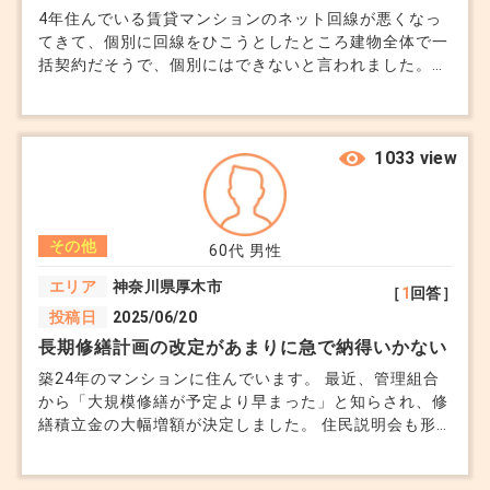
4年住んでいる賃貸マンションのネット回線が悪くなっ
てきて、個別に回線をひこうとしたところ建物全体で一
括契約だそうで、個別にはできないと言われました。
賃貸でも個別に契約できるものだと思っていましたが、
ダメなのでしょうか？ 管理会社や大家に依頼すれば改
善してもらえるのでしょうか。リモート業務に支障が出
ているのでどうにかしたいです。
1033 view
その他
60代
男性
エリア
神奈川県厚木市
［
1
回答］
投稿日
2025/06/20
長期修繕計画の改定があまりに急で納得いかない
築24年のマンションに住んでいます。 最近、管理組合
から「大規模修繕が予定より早まった」と知らされ、修
繕積立金の大幅増額が決定しました。 住民説明会も形
式的な内容で、議論らしい議論もされていない印象で
す。 このまま納得できないまま支払いを続けるしかな