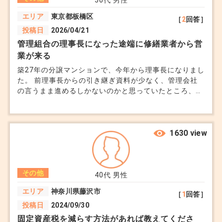
50代
男性
エリア
東京都板橋区
［
2
回答］
投稿日
2026/04/21
管理組合の理事長になった途端に修繕業者から営
業が来る
築27年の分譲マンションで、今年から理事長になりまし
た。 前理事長からの引き継ぎ資料が少なく、管理会社
の言うまま進めるしかないのかと思っていたところ、外
壁、防水、インターホン、消防設備など複数の業者から
直接営業の電話や訪問が来るようになりました。 管理
会社経由だと高くなる、等色々言われ、どこまで信用し
て良いのかわかりません。 長期の修繕計画を見ると確
1630 view
かに数年以内に大規模修繕が必要なのですが。 そもそ
も、理事長に直接営業がくること自体がおかしいと思っ
たのですが、こういうものなのでしょうか。 もちろん
その他
私の一存で決められずはずもなく、資料だけもらってい
40代
男性
る状態ですが... 想定以上に負担を感じています。
エリア
神奈川県藤沢市
［
1
回答］
投稿日
2024/09/30
固定資産税を減らす方法があれば教えてくださ