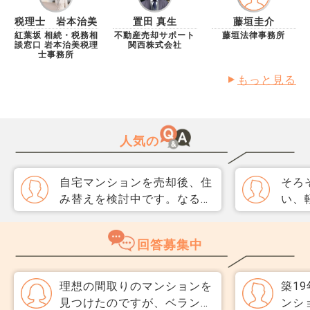
税理士 岩本治美
置田 真生
藤垣圭介
紅葉坂 相続・税務相
不動産売却サポート
藤垣法律事務所
談窓口 岩本治美税理
関西株式会社
士事務所
もっと見る
人気の
自宅マンションを売却後、住
そろ
み替えを検討中です。なるべ
い、
く3か月以内に売却をしたい
取り
のですが、一般媒介と専任媒
めて
回答募集中
介で迷っています。 窓口は
指数
多い方が買主が見つかりそう
分が
だと思うのですが、友人には
直、
理想の間取りのマンションを
築19
専任をおすすめされました。
のか
見つけたのですが、ベランダ
ンシ