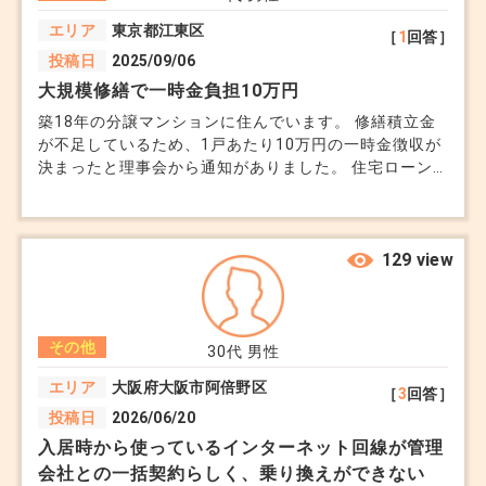
いる住戸が負担するものなのでしょうか。 共用部分で
エリア
東京都江東区
［
1
回答］
あれば、管理組合の費用で対応してもらえる可能性はあ
投稿日
2025/09/06
りますか。
大規模修繕で一時金負担10万円
築18年の分譲マンションに住んでいます。 修繕積立金
が不足しているため、1戸あたり10万円の一時金徴収が
決まったと理事会から通知がありました。 住宅ローン
と教育費で余裕がなく、貯蓄を取り崩すしかありませ
ん。 しかも「将来も追加請求の可能性あり」と記載が
あり動揺しています。 これってよくあることですか？
129 view
その他
30代
男性
エリア
大阪府大阪市阿倍野区
［
3
回答］
投稿日
2026/06/20
入居時から使っているインターネット回線が管理
会社との一括契約らしく、乗り換えができない