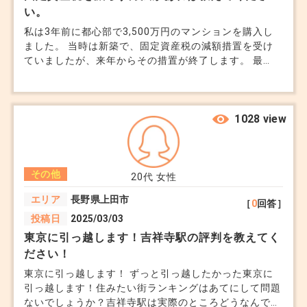
い。
私は3年前に都心部で3,500万円のマンションを購入し
ました。 当時は新築で、固定資産税の減額措置を受け
ていましたが、来年からその措置が終了します。 最
近、仕事の都合で地方に転勤することになり、このマン
ションを売却するか賃貸に出すか悩んでいます。 ①売
却する場合、固定資産税の精算はどうなるのでしょう
か。 ②賃貸に出す場合、固定資産税を家賃に上乗せす
1028 view
ることは可能でしょうか。 ③マンションを売却して地
方で一戸建てを購入する場合、固定資産税の負担を軽減
する方法はありますか。 また、このマンションには高
その他
齢の母も住んでいます。 母の介護のために、マンショ
20代
女性
ンの一部を改装して介護用設備を設置したのですが、こ
エリア
長野県上田市
［
0
回答］
の場合、固定資産税の減額措置はあるのでしょうか。
投稿日
2025/03/03
もし、固定資産税をなるべく減らせる合法的な方法があ
れば教えてください。 よろしくお願いします。
東京に引っ越します！吉祥寺駅の評判を教えてく
ださい！
東京に引っ越します！ ずっと引っ越したかった東京に
引っ越します！住みたい街ランキングはあてにして問題
ないでしょうか？吉祥寺駅は実際のところどうなんでし