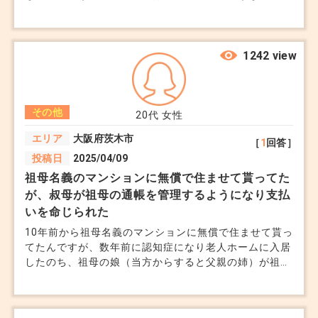
ょう？ 職場は中央区、千代田区で探してます。
1242 view
その他
20代
女性
エリア
大阪府茨木市
［
1
回答］
投稿日
2025/04/09
祖母名義のマンションに無償で住ませて貰ってた
が、叔母が祖母の通帳を管理するようになり支払
いを命じられた
10年前から祖母名義のマンションに無償で住ませて貰っ
てたんですが、数年前に認知症になり老人ホームに入居
したのち、祖母の娘（当方からすると父親の姉）が祖母
の通帳を管理するようになり孫の私に支払いを命じられ
ました。 元気な時に祖母に承諾を得て住み始めたので
すが、叔母の言う通りに支払わなければいけないのでし