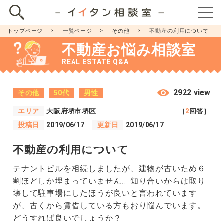
トップページ
一覧ページ
その他
不動産の利用について
不動産お悩み相談室
REAL ESTATE Q&A
2922 view
その他
50代
男性
エリア
大阪府堺市堺区
［
2
回答］
投稿日
2019/06/17
更新日
2019/06/17
不動産の利用について
テナントビルを相続しましたが、建物が古いため６
割ほどしか埋まっていません。知り合いからは取り
壊して駐車場にしたほうが良いと言われています
が、古くから賃借している方もおり悩んでいます。
どうすれば良いでしょうか？