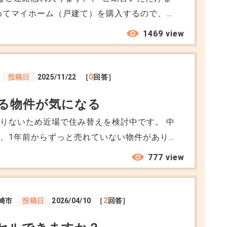
知識もない状況です。 最初は土地を購入した
1469 view
前々から住みたかった中野区にすごくいい条件
まりよくわからないまま進み、申し込みしたあ
今日が契約の2日前になったのですが、以下の
0
投稿日
2025/11/22
［
回答］
・該当物件は条件付き土地の
る物件が気になる
指定工務店にて住宅の建設を依頼することが前
しようとしたところ、工務店（＝売主）による
りないため近場で住み替えを検討中です。 中
込みが受け付けられない。 ・見積書や詳しい
、1年前からずっと売れていない物件がありま
ない、建物プレゼンでは、間取り図とプランの
なのですが、とにかく壁紙が個性的で、もし住
777 view
を１時間以内で説明されて帰らされた。私より
なおさないといけないなと思いずっと避けてい
は不在で、私だけ説明を聞いていた。 ・その
件が出てこず、その物件を内見しようかとても
られず申し込んだところ、7日目になった日に
、柄もバラバラなんです。また築年数も3年程
2
崎市
投稿日
2026/04/10
［
回答］
・契約日も仮に設定したにもかかわらず、２番
が、1年売れない理由として何が予想されます
金で申し込みを希望するとのことで、全ての工