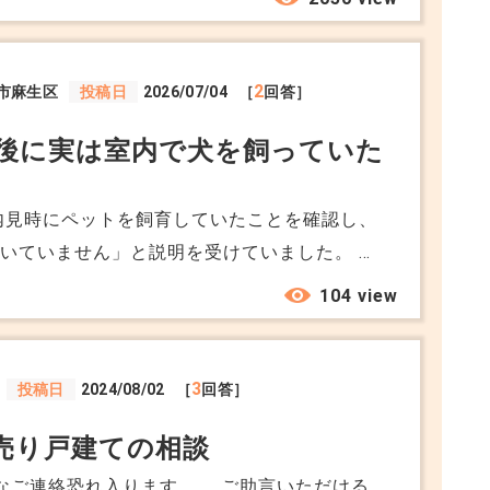
教えていただきたいです。 エリアは中央区で築
価格は1億未満でローンは長めに組みたいです。
2
市麻生区
投稿日
2026/07/04
［
回答］
後に実は室内で犬を飼っていた
内見時にペットを飼育していたことを確認し、
いていません」と説明を受けていました。 契
談をしていた際、「うちは大型犬を10年くら
104 view
されました。 その場では何も言えませんでし
屋自体はリフォーム予定ですが、床や壁紙の張
は大丈夫なのか心配です。 重要事項説明では
3
投稿日
2024/08/02
［
回答］
産会社も「初めて聞きました」と言っていま
売り戸建ての相談
ないのでしょうか？
なご連絡恐れ入ります。。 ご助言いただける