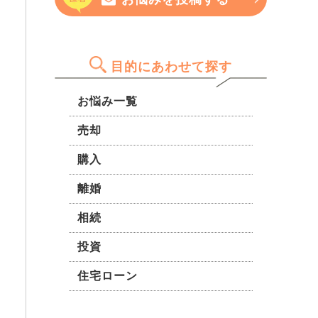
料が欲しいです。
に不安も…。駅周辺だけでな
を聞きたいです。
く、四つ木・お花茶屋あたりも
含めて投資価値があるのか気に
なっています。
目的にあわせて探す
お悩み一覧
売却
購入
離婚
相続
投資
住宅ローン