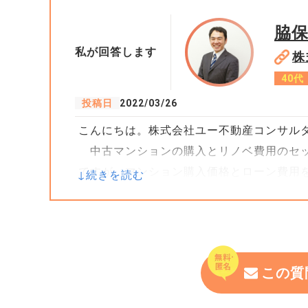
脇
私が回答します
株
40代
投稿日
2022/03/26
こんにちは。株式会社ユー不動産コンサル
中古マンションの購入とリノベ費用のセッ
ですが、マンション購入価格とローン費用
しいと思います。ローンが実行されている
違反と言われかねないと思うので。また、
行とのローン契約でローン実行前であれば
者(不動産業者？)との契約の内容によると
この質
を支払済ということであれば、履行に着手
うことになる可能性が高いと思います。