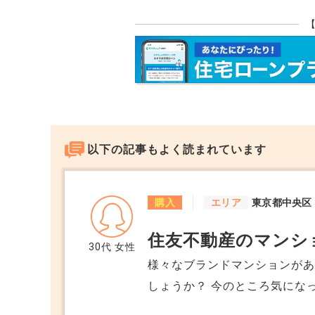
違約金を支払って請負契約を一度解除出来
も考えられますが、リフォーム業者が職人
返してもらってとなるのは難しいように感
工事できないか相談してみることだと思い
情を話した上で着工金返してもらっての工
でしょうか。
以下の記事もよく読まれています
購入
エリア
東京都中央区
住友不動産のマンシ
30代
女性
様々なブランドマンションが
しょうか？ 今のところ気にな
みがあるのか？(笑) ここで