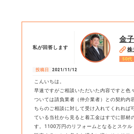
金
私が回答します
株
50代
投稿日
2021/11/12
こんいちは。
早速ですがご相談いただいた内容ですと色
ついては請負業者（仲介業者）との契約内
ちらのご相談に対して受け入れてくれれば
ている当社から見ると着工金はすでに部材
す。1100万円のリフォームとなるとスケ