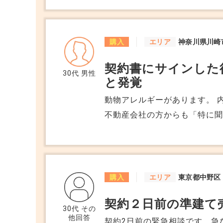
などです。 リセールも含めて
10年未満、広さは55平米〜
購入
エリア
神奈川県川崎
契約書にサインした
30代
男性
と発覚
動物アレルギーがあります。 
不動産会社の方からも「特に聞
約後、売主さんとの立会いで雑
い飼っていました」と普通に話
たが、かなり驚きました。 部
替えだけでアレルギーへの影響
購入
エリア
東京都中野区
特に触れられておらず、不動
契約２日前の準建て
す。 これは告知事項にはなら
30代
その
他回答
契約2日前の緊急相談です。急