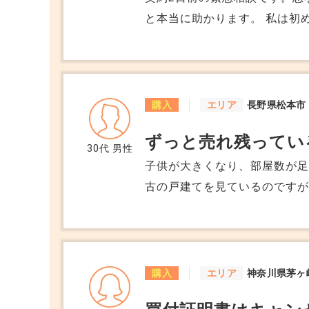
と本当に助かります。 私は初めてマイホーム（戸建て）を購入するので、ま
だ全てに置いて慣れていない＆
く始めた不動産相談ですが、
の物件が見つかりました。 あ
と7日目である日が契約日で、
購入
エリア
長野県松本市
点がどうしても気になって相談する次第です。 
ずっと売れ残ってい
ため、土地を買うためには、
30代
男性
提となっている。 ・申し込み
子供が大きくなり、部屋数が足
建物プレゼンを受けないと申し
古の戸建てを見ているのですが
スケジュールなども提示され
す。 立地や間取りは希望通り
資料（色が選べるなど）のみ
み替えるなら全室壁紙を貼り
不動産に詳しい夫はプレゼン日
るのですが、 なかなか良い物
後、やはり立地が良いので諦め
迷っています。 本当に派手で
購入
エリア
神奈川県茅ヶ
契約するように急かされる。 
です。 確かに壁紙は派手です
手が急に現れて、２番手は現