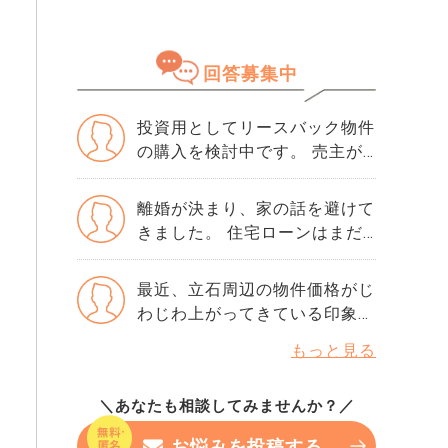
知りました。 正直、この数字
落ちた理由は分かりません。
さい。
が良いのか悪いのかも分かりま
・勤続年数10年 ・年収600万
せん。 ただ、ネットで「住宅
・購入物件価格は4500万で、
回答募集中
ローンはスコアが重要」と読ん
頭金1000万です。 ・滞納歴な
でから、急に不安になりまし
どもありません 落ちた理由を
た。 思い当たるのは、数年前
投資用としてリースバック物件
ちゃんと確認してから、次の審
にクレジットカードの引き落と
の購入を検討中です。 売主が
査に申し込んだ方がいいです
しが1回だけ遅れたことくらい
賃借人として住み続けるため安
か？ 他にりそな銀行かSBI新生
です。 ローンやリボ払いもあ
定収入が見込めますが、契約期
銀行で考えています。 この2つ
離婚が決まり、家の話を避けて
りませんし、借入はほぼゼロで
間終了後の立ち退きや家賃改定
の銀行の審査基準や違いなど
きました。 住宅ローンはまだ
す。それでも500という数字は
の難しさを懸念しています。
も、情報が欲しいです。
かなり残っていて、売っても完
厳しいでしょうか。 年収や勤
収益シミュレーションの際の注
済できるか微妙です。 子ども
最近、立石周辺の物件価格がじ
続年数には問題ないと思ってい
意点を教えてください。
は今の家に慣れていて、できれ
わじわ上がってきている印象が
るのですが、指数だけで判断さ
ば引っ越したくないと言ってい
あります。 再開発で街の雰囲
れることもありますか？ もし
もっと見る
ます。 感情とお金、どちらも
気が大きく変わるなら、収益物
今から改善できるなら、半年待
絡んで冷静に考えられません。
件として持っておくのも手かな
つべきなのか、それともこのま
売る・住む・貸す、どの選択が
＼あなたも相談してみませんか？／
と検討中です。 ただ、まだ地
ま申し込んでみても大丈夫なの
一番後悔しにくいのか、判断材
元感が強くて流動性や賃貸需要
か…。 専門家の方の率直な意見
お悩みを投稿する