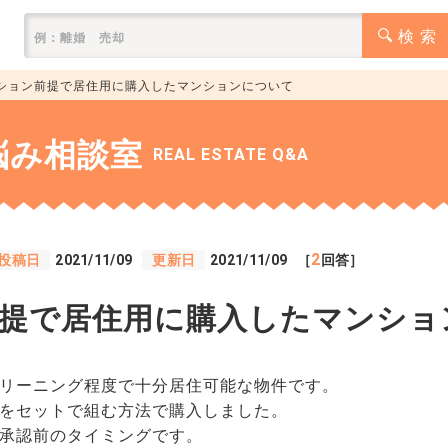
検 索
ション前提で居住用に購入したマンションについて
悩み相談室
REAL ESTATE Q&A
2
投稿日
2021/11/09
更新日
2021/11/09
［
回答］
提で居住用に購入したマンショ
リーニング程度で十分居住可能な物件です。
をセットで組む方法で購入しました。
承認前のタイミングです。