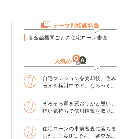
テーマ別相談特集
各金融機関ごとの住宅ローン審査
人気の
自宅マンションを売却後、住み
替えを検討中です。なるべく3
か月以内に売却をしたいのです
が、一般媒介と専任媒介で迷っ
そろそろ家を買おうかと思い、
ています。 窓口は多い方が買
軽い気持ちで信用情報を取り寄
主が見つかりそうだと思うので
せました。 そこで初めて「ク
すが、友人には専任をおすすめ
レジットガイダンス指数」とい
住宅ローンの事前審査に落ちま
されました。それぞれメリット
う数字を見て、自分が500だと
した。三菱UFJです。 審査から
デメリットがあれば教えてくだ