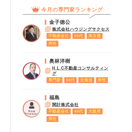
今月の専門家ランキング
金子徳公
株式会社ハウジングサクセス
不動産会社
50代
東京都
男性
奥林洋樹
H.L.C不動産コンサルティン
グ
専門家
50代
北海道
男性
福島
関計株式会社
不動産会社
40代
大阪府
男性