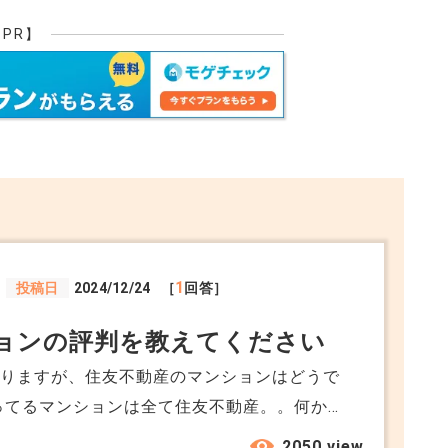
れば解除して請負契約をやり直すということ
【PR】
や材料手配しているとなると契約金と着工金を
じます。支払い済の契約金と着工金の範囲内で
ますが、トラブルにならないような形で一度事
事内容変更が出来ないか相談してみてはいかが
+6
1
投稿日
2024/12/24
［
回答］
ョンの評判を教えてください
ありますが、住友不動産のマンションはどうで
ってるマンションは全て住友不動産。。何か好
相談したいのは住友不動産のメリットデメリット
2050 view