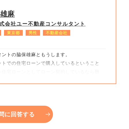
保雄麻
式会社ユー不動産コンサルタント
東京都
男性
不動産会社
タントの脇保雄麻ともうします。
トでの住宅ローンで購入しているということ
を住宅ローンとしてローン契約しているなら難
のに途中で内容が変わってしまったら金消契約
住宅ローンとリフォームローンで2本に別れて銀
多少は余地はあると思いますが、リフォーム業
思います。ただ、すでに契約金を支払って着工金
問に回答する
しているということになりますので、違約とい