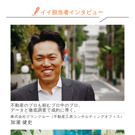
年収
に価格が先食いされるケース
べて
と思
イイ担当者インタビュー
もあると聞き、購入する前に
思っ
だけ
予め把握したいです。よろし
か…
ます
くお願いいたします。
いも
きる
くて
か、
んで
専門
きた
不動産のプロも頼むプロ中のプロ。
データと徹底調査で成約に導く。
株式会社グランクルー（不動産工房コンサルティングオフィス）
加瀬 健史