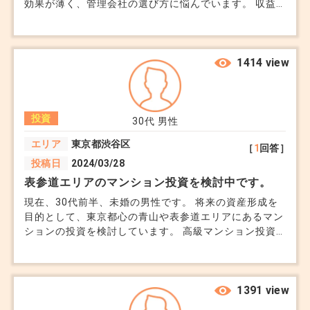
効果が薄く、管理会社の選び方に悩んでいます。 収益
改善の具体策が知りたいです。
1414 view
投資
30代
男性
エリア
東京都渋谷区
［
1
回答］
投稿日
2024/03/28
表参道エリアのマンション投資を検討中です。
現在、30代前半、未婚の男性です。 将来の資産形成を
目的として、東京都心の青山や表参道エリアにあるマン
ションの投資を検討しています。 高級マンション投資
の実際の収益性について詳しく知りたいのですが、特に
管理費や修繕積立金の長期的な影響や空室リスクをどう
評価するべきかについてアドバイスをいただきたいで
す。 また、地価の変動リスクに対する対策も知りたい
1391 view
です。