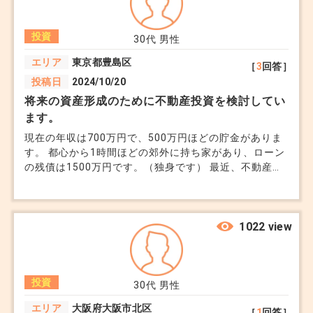
投資
30代
男性
エリア
東京都豊島区
［
3
回答］
投稿日
2024/10/20
将来の資産形成のために不動産投資を検討してい
ます。
現在の年収は700万円で、500万円ほどの貯金がありま
す。 都心から1時間ほどの郊外に持ち家があり、ローン
の残債は1500万円です。（独身です） 最近、不動産投
資に興味を持ち始め、オンラインで情報収集をしていま
す。 投資用物件として、都心のワンルームマンション
と郊外の一棟アパート、どちらがおすすめでしょうか。
郊外の一棟アパートはファミリー世帯が多いエリアで
1022 view
す。 ワンルームは管理が比較的楽そうですが、将来の
価値下落を懸念しています。 一棟アパートは収益性が
高そうですが、初期投資額が大きく、管理も大変かなと
投資
思っています。 また、現在の収入と貯蓄状況を考える
30代
男性
と、どの程度の物件価格が適切でしょうか。 初歩的な
エリア
大阪府大阪市北区
［
1
回答］