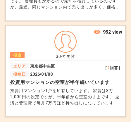
です。 管理費もかかるので売却を検討しているのです
が、最近、同じマンション内で売り出しが多く、価格が
競合しているのが気になっています。 高層階・駅近と
いった魅力はあるものの、古さも感じられるため「資産
価値が落ちてきているのでは？」という不安がありま
す。 今売るべきか、少し市場が落ち着くのを待つべき
952 view
か。また、空室のまま放置するとどんなリスクがあるの
かも知りたいです。 適切な売却方法や時期についてア
ドバイスをお願いします。
投資
30代
男性
エリア
東京都中央区
［
2
回答］
投稿日
2026/01/08
投資用マンションの空室が半年続いています
投資用マンション1戸を所有しています。 家賃は8万
2,000円の設定ですが、半年前から空室のままです。 返
済と管理費で毎月7万円ほど持ち出しになっています。
貯蓄はあまり多くなく、この状態が続くと生活に影響が
出そうです。 管理会社にも相談していますが、あまり
協力的ではありません。 売却してしまった方が良いの
でしょうか。ここまで空室が続くと厳しいです。