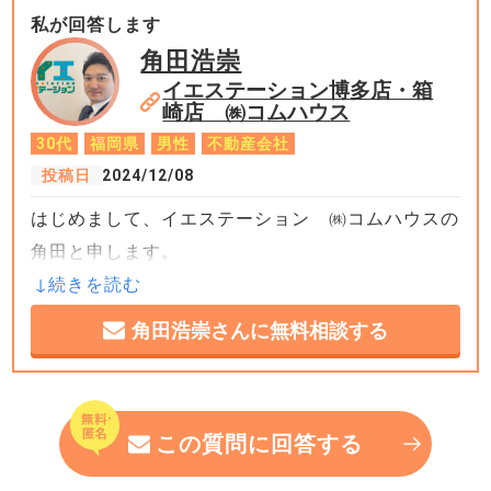
それよりは賃貸需要のある地域でアパートを購入、
私が回答します
相続された不動産は共同担保として活用したり、と
角田浩崇
いった方法が現実的ではないかと思います。
イエステーション博多店・箱
崎店 ㈱コムハウス
+4
30代
福岡県
男性
不動産会社
投稿日
2024/12/08
はじめまして、イエステーション ㈱コムハウスの
角田と申します。
山の近くの家を投資目的で活用する方法は以下をご
角田浩崇さんに無料相談する
提案いたします。
①賃貸物件として運用
この質問に回答する
- リモートワークや田舎暮らし需要をターゲット
に賃貸提供。