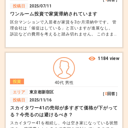
質問で申し訳ございませんが、アドバイスをお願いしま
投稿日
2025/07/11
す。
ワンルーム投資で家賃滞納されています
区分マンションで入居者が家賃を3か月滞納中です。 管
理会社は「催促はしている」と言いますが進展なし。
訴訟などの費用を考えると踏み切れません。 このまま
泣き寝入りしないために何をしたら良いか教えてくださ
い
1184 view
投資
40代
男性
エリア
東京都新宿区
［
0
回答］
投稿日
2025/11/16
スカイタワー41の売却が多すぎて価格が下がって
る？今売るのは避けるべき？
スカイタワー41を相続し、今は空き家になっている状態