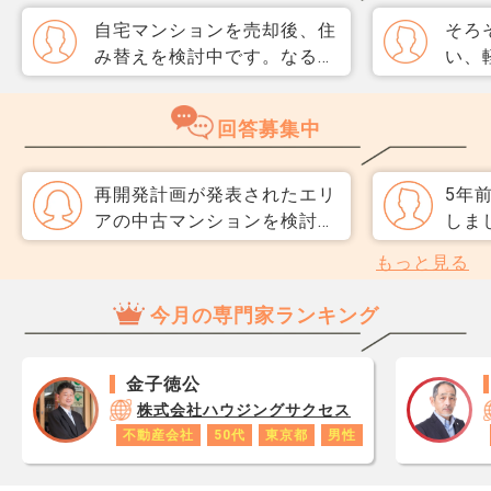
自宅マンションを売却後、住
そろ
み替えを検討中です。なるべ
い、
く3か月以内に売却をしたい
取り
のですが、一般媒介と専任媒
めて
回答募集中
介で迷っています。 窓口は
指数
多い方が買主が見つかりそう
分が
だと思うのですが、友人には
直、
再開発計画が発表されたエリ
5年
専任をおすすめされました。
のか
アの中古マンションを検討し
しま
それぞれメリットデメリット
だ、
ています。 完成はまだ7〜8
価も
もっと見る
があれば教えてください。
スコ
年先で、今は工事も始まって
すが
ら、
いません。 「完成すれば街
地価
今月の専門家ランキング
思い
が変わる」と言われています
と聞
レジ
が、その頃に自分たちが住み
検討
が1
続けているかも分かりませ
いう
金子徳公
です
ん。 再開発前に買う人は、
てし
株式会社ハウジングサクセス
あり
何を期待して購入しているの
上が
不動産会社
50代
東京都
男性
ロで
でしょうか。 計画が延期・
るの
数字
縮小されるリスクや、完成前
の買