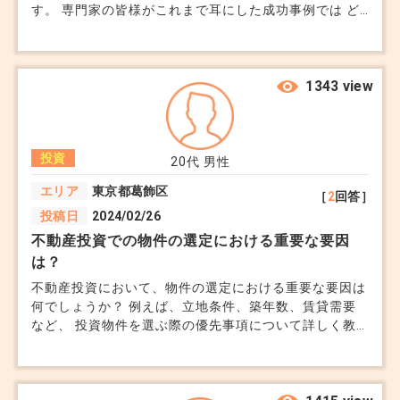
す。 専門家の皆様がこれまで耳にした成功事例では ど
のようなものがありましたか？ エリアは関係なく、運
まずは物件や地域の需要を調査し、最適な活用法を
用方法など聞きたいです。
選んでください。
1343 view
参考になれば幸いです。
投資
20代
男性
+0
エリア
東京都葛飾区
［
2
回答］
投稿日
2024/02/26
不動産投資での物件の選定における重要な要因
は？
不動産投資において、物件の選定における重要な要因は
何でしょうか？ 例えば、立地条件、築年数、賃貸需要
など、 投資物件を選ぶ際の優先事項について詳しく教
えていただけますか？