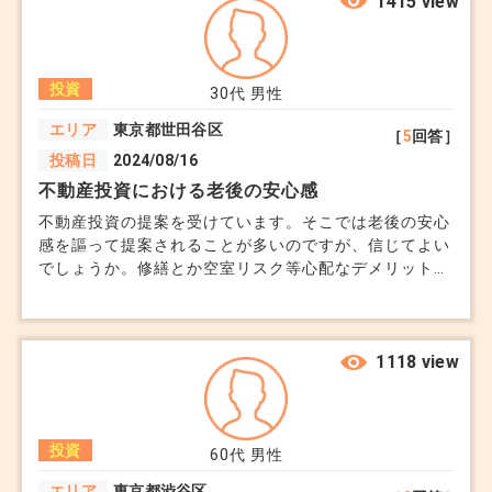
1415 view
投資
30代
男性
エリア
東京都世田谷区
［
5
回答］
投稿日
2024/08/16
不動産投資における老後の安心感
不動産投資の提案を受けています。そこでは老後の安心
感を謳って提案されることが多いのですが、信じてよい
でしょうか。修繕とか空室リスク等心配なデメリットが
多く、本当に投資していいものなのか良く分からなくな
ってしまいました。
1118 view
投資
60代
男性
エリア
東京都渋谷区