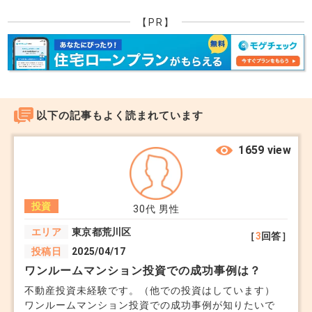
【PR】
②宿泊施設として活用
- ゲストハウスやAirbnbで短期宿泊を提供。アウ
トドア体験を付加価値に。
以下の記事もよく読まれています
③シェアハウスや体験施設
- 地域観光や農業体験と組み合わせた事業。
1659 view
④売却
- 維持が難しい場合、買取業者や市場に出して資
投資
30代
男性
金化。
エリア
東京都荒川区
［
3
回答］
投稿日
2025/04/17
⑤運営を委託
ワンルームマンション投資での成功事例は？
- サブリースや管理会社を活用し、運営負担を軽
不動産投資未経験です。（他での投資はしています）
ワンルームマンション投資での成功事例が知りたいで
減。