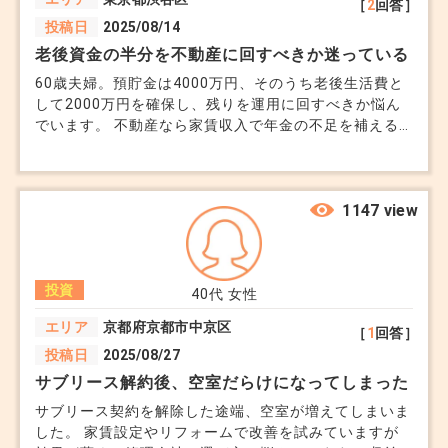
［
2
回答］
投稿日
2025/08/14
老後資金の半分を不動産に回すべきか迷っている
60歳夫婦。預貯金は4000万円、そのうち老後生活費と
して2000万円を確保し、残りを運用に回すべきか悩ん
でいます。 不動産なら家賃収入で年金の不足を補える
と聞きますが、購入後の管理や空室、突発的な修繕費が
気になります。 株式や投資信託より安定しているよう
にも思えますが、出口戦略を誤ると資金が拘束されるの
も不安です。 現金・不動産・その他の資産をどう組み
1147 view
合わせるのが理想か、具体的な配分を相談したいです。
投資
40代
女性
エリア
京都府京都市中京区
［
1
回答］
投稿日
2025/08/27
サブリース解約後、空室だらけになってしまった
サブリース契約を解除した途端、空室が増えてしまいま
した。 家賃設定やリフォームで改善を試みていますが