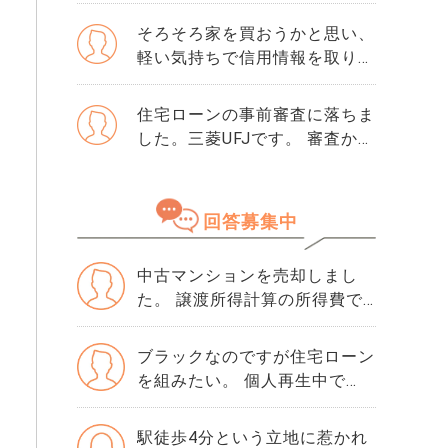
か月以内に売却をしたいのです
が、一般媒介と専任媒介で迷っ
そろそろ家を買おうかと思い、
ています。 窓口は多い方が買
軽い気持ちで信用情報を取り寄
主が見つかりそうだと思うので
せました。 そこで初めて「ク
すが、友人には専任をおすすめ
レジットガイダンス指数」とい
住宅ローンの事前審査に落ちま
されました。それぞれメリット
う数字を見て、自分が500だと
した。三菱UFJです。 審査から
デメリットがあれば教えてくだ
知りました。 正直、この数字
落ちた理由は分かりません。
さい。
が良いのか悪いのかも分かりま
・勤続年数10年 ・年収600万
せん。 ただ、ネットで「住宅
・購入物件価格は4500万で、
回答募集中
ローンはスコアが重要」と読ん
頭金1000万です。 ・滞納歴な
でから、急に不安になりまし
どもありません 落ちた理由を
た。 思い当たるのは、数年前
中古マンションを売却しまし
ちゃんと確認してから、次の審
にクレジットカードの引き落と
た。 譲渡所得計算の所得費で
査に申し込んだ方がいいです
しが1回だけ遅れたことくらい
計算する減価償却は、保有時に
か？ 他にりそな銀行かSBI新生
です。 ローンやリボ払いもあ
毎年行っていた減価償却とリン
銀行で考えています。 この2つ
ブラックなのですが住宅ローン
りませんし、借入はほぼゼロで
クするの？
の銀行の審査基準や違いなど
を組みたい。 個人再生中で
す。それでも500という数字は
も、情報が欲しいです。
す。 終わるまでは待った方が
厳しいでしょうか。 年収や勤
よろしいですか？ よろしくお
駅徒歩4分という立地に惹かれ
続年数には問題ないと思ってい