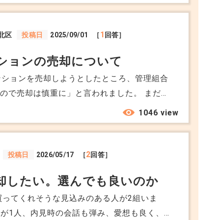
1
北区
投稿日
2025/09/01
［
回答］
ションの売却について
ンションを売却しようとしたところ、管理組合
ので売却は慎重に」と言われました。 まだ決
売るなら早く売ってしまわないといけない状況
1046 view
え計画中のマンションを買いたい人なんていま
2
投稿日
2026/05/17
［
回答］
却したい。選んでも良いのか
買ってくれそうな見込みのある人が2組いま