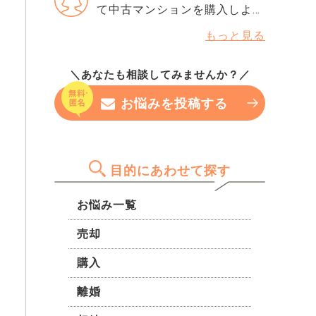
願いします。
て中古マンションを購入しよう
るのですが、指数だけで判断さ
と考えています。 ただ、内覧
れることもありますか？ もし
もっと見る
時に共有部分の汚れが目立ち、
今から改善できるなら、半年待
掲示板には住民トラブルの注意
つべきなのか、それともこのま
＼あなたも相談してみませんか？／
書きが複数…。 友人が近くのエ
ま申し込んでみても大丈夫なの
リアで同じ管理会社の賃貸です
か…。 専門家の方の率直な意見
お悩みを投稿する
が、そちらも管理が行き届いて
を聞きたいです。
いない様子でした。 自分が住
む分にはある程度許せるかもし
れませんが、これって管理費用
目的にあわせて探す
が無駄になっている気がして…
仕方のないものなのでしょう
お悩み一覧
か…
売却
購入
離婚