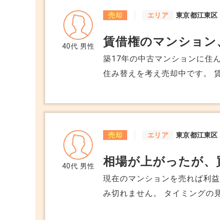
売却
エリア
東京都江東区
賃借権のマンション
40代
男性
築17年の中古マンションに住
住み替えを考え売却中です。 
だ余裕があるので売れると思
くしても売れず、困っています
ご教授いただきたいです。
売却
エリア
東京都江東区
相場が上がったが、
40代
男性
現在のマンションを売れば利
み切れません。 タイミングの
ージで考えていましたが、売