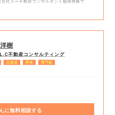
式会社ユー不動産コンサルタント脇保雄麻で
益が出ていないため、確定申告する必要が無い
申告無しでいると税務署からお尋ねがあります
によっては税務署から電話かまかかってくる場
林洋樹
いことを説明すれば良いと思いますが。税務署
.L.C不動産コンサルティング
場合もあると思います。
北海道
男性
専門家
いないと言う事で問題ないと思いますが、購入
るのではなく建物価格分は減価償却されます。
却時に建物価格分が1000万円減価償却していた
ります。3000万円で売却したとしても1000
あります（諸経費等は考慮してません）。
用しての申告すれば確実かと思います。
出来るなら税金がかからないです（特例範囲内
んに無料相談する
ありません。計算の根拠となる各書類（売買契