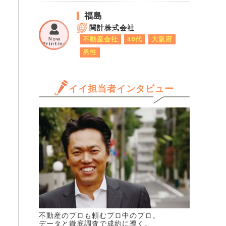
福島
関計株式会社
不動産会社
40代
大阪府
男性
イイ担当者インタビュー
不動産のプロも頼むプロ中のプロ。
データと徹底調査で成約に導く。