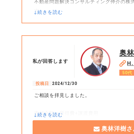
不動産問題解決コンサルティング仲介の株
す。
購入金額よりも売却下金額が低いから売却
という考え方は間違っております。
売却益が出てる出てないに関わらず、確定
（封筒かハガキが送られてきます）。場合
奥
合もあります。その際に売却益が出ていな
私が回答します
H
員によっては突っ込んでヒアリングされる
50代
ご相談者様がお調べになって売却益が出て
した価格がそのまま取得費として計算され
投稿日
2024/12/30
例えば、3000万円で購入した不動産でも売
ご相談を拝見しました。
としたら、取得費が2000万円ということにな
万円が譲渡益があるとみなされる可能性も
売却金額ー所得費+譲渡費用
買い替えの特例で申告出来るなら特例を利
仮に売却益が出ていたとしても特例を利用
奥林洋樹さ
この計算でマイナスとなるなら申告は必要