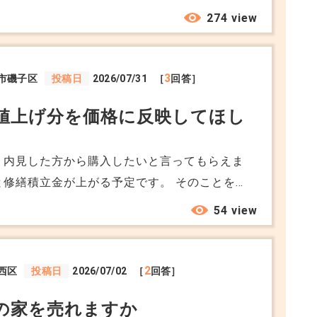
そうだなと感じていました。 ただローンが厳
274 view
いたのが気になっていました。頭金はないそう
現金一括で購入するそうです。 こちらと
3
市磯子区
投稿日
2026/07/31
［
回答］
いた方が契約もスムーズに進みそうなのでお願
値上げ分を価格に反映してほし
ら老夫婦の方にお願いしたい、と伝えても問題
えてもらいたいと思っているのですが。
 内見した方から購入したいと言ってもらえま
の負担が増える分を価格に反映してほしいと言
54 view
ら、売る時期をずらすことも考えています。 管
理由に価格を下げないといけないのでしょう
2
西区
投稿日
2026/07/02
［
回答］
の家を売れますか