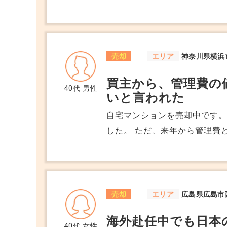
のご家族なら大切に住んでくれ
しいかもしれない、と言って
です。 後日内見に来た2組目の老夫婦は、既に子供は巣立っており夫婦二人
で済む家を探しているとのことで、
売却
エリア
神奈川県横浜
しては老夫婦に買っていただ
買主から、管理費の
いしたいところですが、私か
40代
男性
いと言われた
ないでしょうか。 30代の夫婦と老夫婦はそれぞれ別の不動産会社がついてい
る為、こちらの担当者から伝
自宅マンションを売却中です。
した。 ただ、来年から管理費と修繕積立金が上がる予定です。 そのことを伝
えたら、買主さんから、毎月
われました。 不動産会社からは、多少の価格交渉はあるかもしれないと言わ
れました。 想定より下がるな
理費と修繕積立金の値上げを
売却
エリア
広島県広島市
か。
海外赴任中でも日本
40代
女性