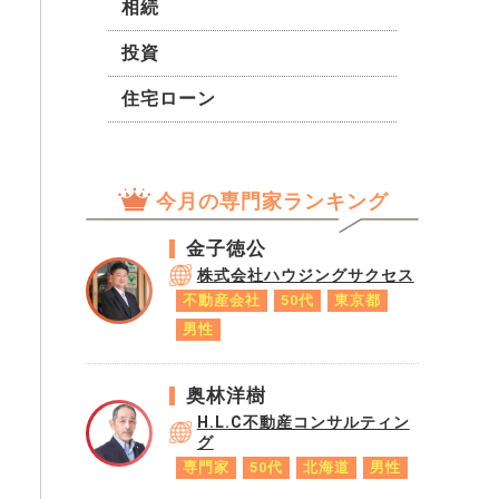
相続
投資
住宅ローン
今月の専門家ランキング
金子徳公
株式会社ハウジングサクセス
不動産会社
50代
東京都
男性
奥林洋樹
H.L.C不動産コンサルティン
グ
専門家
50代
北海道
男性