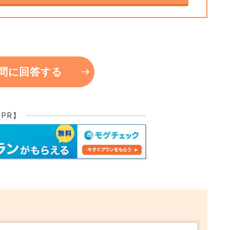
で良いでしょう。
必要となります。特例利用出来る条件に当ては
うことではありません。何も申告しないで税務
+0
特例利用出来るかどうかなんて事は教えてくれ
れば、税務署としては特例利用しないという判
問に回答する
ているから特例利用して申告し直すという事も
基本的には認めてくれません。税務署確認
【PR】
度のわかる担当者と買い替えでの相談されなが
却して買い替え先も購入済ということであれ
頼されるか、もしくは最寄りの税務署の無料相