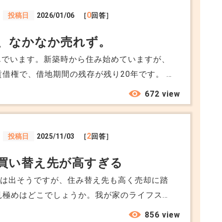
0
投稿日
2026/01/06
［
回答］
+0
、なかなか売れず。
んでいます。新築時から住み始めていますが、
賃借権で、借地期間の残存が残り20年です。 ま
い売り出しましたが、近隣の相場よりかなり安
672 view
。 賃借権のマンションを売るコツなどあれば
2
投稿日
2025/11/03
［
回答］
買い替え先が高すぎる
益は出そうですが、住み替え先も高く売却に踏
見極めはどこでしょうか。我が家のライフステ
り時、買い時の目安があれば教えてください。
856 view