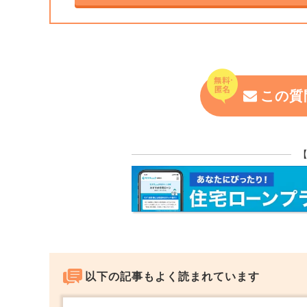
で）。
約書や各領収書など）を整理しておくだけ
また特例を利用される場合は、確定申告が
まっているから申告しなくても大丈夫とい
署からのお尋ねを待っていても税務職員は
ません。逆に特例利用での確定申告しなけ
この質
断になるため、後から計算して売却益が出
認めてくれるかどうかも分からないです（
済）。
売却される前であれば、税務粥系もある程
ら進めたほうが良かったと思いますが、売
ば、多少お金支払ってでも税理士に申告依
談を利用されてみてはいかがでしょうか？
以下の記事もよく読まれています