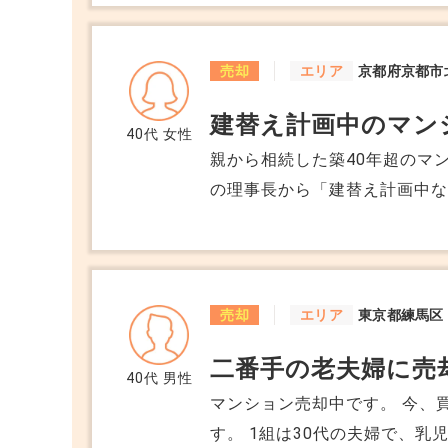
売却
エリア
京都府京都市
建替え計画中のマン
40代
女性
親から相続した築40年超のマ
の理事長から「建替え計画中な
定はしていないそうですが、
ということでしょうか。 建替
せんよね？
売却
エリア
東京都練馬区
二番手の老夫婦に売
40代
男性
マンション売却中です。 今、
す。 1組は30代の夫婦で、乳児が1人、内見時の会話も弾み、愛想も良く、こ