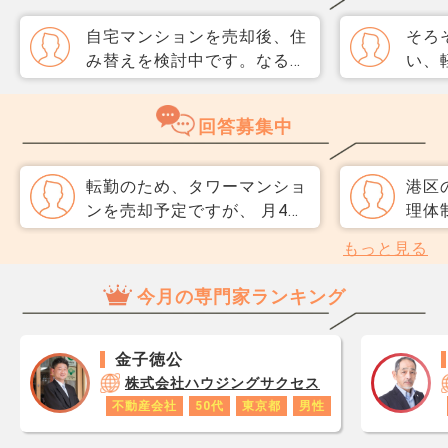
自宅マンションを売却後、住
そろ
み替えを検討中です。なるべ
い、
く3か月以内に売却をしたい
取り
のですが、一般媒介と専任媒
めて
回答募集中
介で迷っています。 窓口は
指数
多い方が買主が見つかりそう
分が
だと思うのですが、友人には
直、
転勤のため、タワーマンショ
港区
専任をおすすめされました。
のか
ンを売却予定ですが、 月4万
理体
それぞれメリットデメリット
だ、
円近い管理費が買い手に敬遠
す。
もっと見る
があれば教えてください。
スコ
されるのではと心配です。
テム
ら、
不動産会社の担当者さんが、
無、
今月の専門家ランキング
思い
うまくお話してくれるのでし
て、
レジ
ょうか。
すで
が1
金子徳公
です
株式会社ハウジングサクセス
あり
不動産会社
50代
東京都
男性
ロで
数字