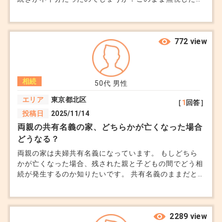
どうなるのか心配です。
7. トラブル防止のポイント
相続人が複数いる場合、全員の同意が必要です。
772 view
後々のトラブルを防ぐため、書面に残しておきまし
ょう。買主との契約書は慎重に確認し、不明点は専
門家に相談してください。
相続
50代
男性
エリア
東京都北区
［
1
回答］
（まとめ）
投稿日
2025/11/14
相続した家を売却する際には、相続手続きを確実に
両親の共有名義の家、どちらかが亡くなった場合
完了し、税金や費用を理解したうえで、早めの準備
どうなる？
を進めることが大切です。迷う点があれば、不動産
両親の家は夫婦共有名義になっています。 もしどちら
会社や専門家に相談しながら進めるとスムーズで
かが亡くなった場合、残された親と子どもの間でどう相
続が発生するのか知りたいです。 共有名義のままだと
す。
将来売却が難しくなるのでしょうか。 今のうちに整理
しておくべきでしょうか。
以上、参考になれば幸いです。
2289 view