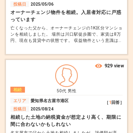
投稿日
2025/05/06
オーナーチェンジ物件を相続。入居者対応に戸惑
っています
亡くなった父から、オーナーチェンジの1K区分マンショ
ンを相続しました。 場所は川口駅徒歩圏で、家賃は8万
円、現在も賃貸中の状態です。 収益物件という意識は
全くなく、いきなり大家になってしまい正直戸惑ってい
ます。 家賃の管理や修繕対応など、管理会社に任せき
りで大丈夫なのか不安があります。 また、今後退去が
出た場合、売却した方が良いのか悩んでいます。 相続
929 view
後の入居中物件の扱い方について専門的な助言をいただ
けないでしょうか。 管理会社とやり取りはしています
が、売却を検討しているというと反応が良くありません
相続
でした。
50代
男性
エリア
愛知県名古屋市港区
［
1
回答］
投稿日
2025/08/24
相続した土地の納税資金が想定より高く、期限に
間に合わないかもしれない
名古屋市で父から土地を相続しましたが、評価額が高