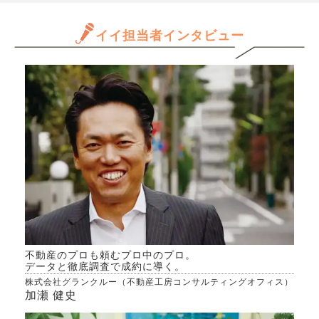
年収
と思
イイ担当者インタビュー
だけ
ます
きる
か、
んで
専門
きた
不動産のプロも頼むプロ中のプロ。
データと徹底調査で成約に導く。
株式会社グランクルー（不動産工房コンサルティングオフィス）
加瀬 健史