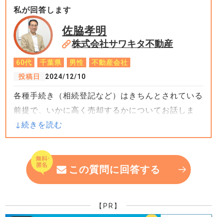
1. 相続手続きの完了
私が回答します
売却を進めるには、相続手続きを完了させる必要が
佐脇孝明
あります。
株式会社サワキタ不動産
60代
千葉県
男性
不動産会社
・相続登記の義務化：2024年4月1日以降、相続登
投稿日
2024/12/10
記が義務化されますので、早めに名義変更を行いま
各種手続き（相続登記など）はきちんとされている
しょう。
前提で、いかに高く売却するかについてお話しま
・遺産分割協議書の作成：複数の相続人がいる場
す。
合、誰がどのように不動産を相続するかを明確にす
る必要があります。
まずは、家の掃除です。汚い家はそれだけで値が下
がる要因になります。業者を入れるぐらい徹底的に
この質問に回答する
2. 不動産売却時の準備
掃除です。もちろん残置物は処分してください。特
（必要書類の準備）
に汚れたカーテンなどは廃棄です。ご両親がタバコ
売却には以下の書類が必要です。
【PR】
を吸っていた場合、ヤニが付着していると思います
・登記事項証明書（登記簿謄本）：所有者情報を確