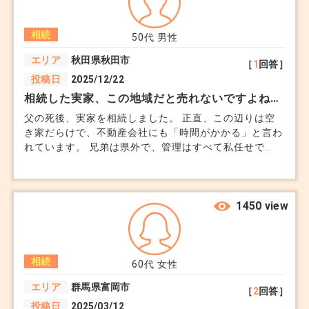
相続登記をしていない空き家でも、管理責任は相続人全
・仲介での売却：相場価格で売却できますが、時間
員にあるのでしょうか。 通知が来た以上、先に名義変
+2
相続
更をしないと売却もできませんか。
がかかる場合があります。
50代
男性
・買取での売却：不動産会社が直接買い取るため、
エリア
秋田県秋田市
［
1
回答］
早く現金化できますが、価格はやや低めになりま
投稿日
2025/12/22
相続した実家、この地域だと売れないですよね…
す。
父の死後、実家を相続しました。 正直、この辺りは空
き家だらけで、不動産会社にも「時間がかかる」と言わ
（売却時期の判断）
れています。 兄弟は県外で、管理はすべて私任せで
不動産市場の動向を把握し、売却に適したタイミン
す。 固定資産税と草刈りだけが続いています。 都市部
ならまだしも、この地域で持ち続ける意味があるのか分
グを選びましょう。
かりません。 相続した不動産が“負債”になる感覚を、誰
季節や地域ごとの需要も考慮すると、売却がスムー
に相談すればいいのでしょうか。
1450 view
ズに進む場合があります。
相続
60代
女性
5. 専門家への相談
相続不動産の売却には法律や税金に関する知識が必
エリア
群馬県富岡市
［
2
回答］
要です。以下の専門家に相談するのが安心です。
投稿日
2025/03/12