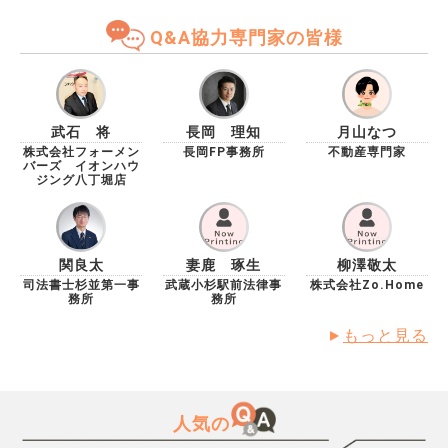
Q&A協力専門家の皆様
武石 将
長岡 理知
月山なつ
株式会社フォーメン
長岡FP事務所
不動産専門家
バーズ イオンハウ
ジング八丁堀店
関良太
妻鹿 琢生
柳澤敬太
司法書士杉並第一事
武蔵小杉駅前法律事
株式会社Zo.Home
務所
務所
もっと見る
人気の