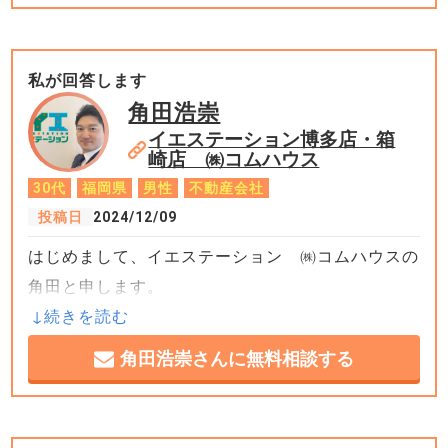
私が回答します
角田浩崇
イエステーション博多店・箱
崎店 ㈱コムハウス
30代
福岡県
男性
不動産会社
投稿日
2024/12/09
はじめまして、イエステーション ㈱コムハウスの
角田と申します。
相続した家を売却する際には、いくつかの重要なポ
角田浩崇さんに無料相談する
イントと注意事項があります。以下に詳しくご説明
します。