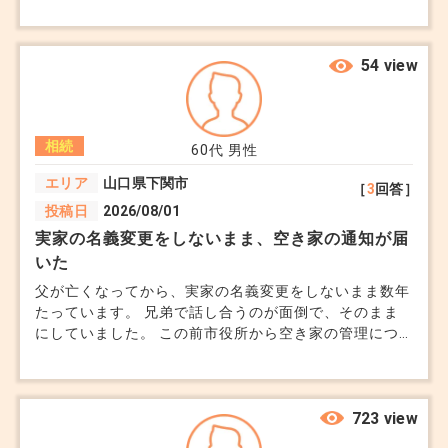
のですが、運営する上で注意点等あったら教えて頂きた
が悪くなります。明るいLEDのシーリングに替える
生する場合があります。
いです。 もし知見がある方いましたらお願いします。
だけなら1基4000円前後です。
・譲渡所得税
54 view
・売却益（売却価格 - 取得費 - 諸経費）に対して課
残置物の中で、ダイニングテーブル、ソファなどま
税されます。
だ見栄えがするものがあれば、捨てずに家の飾りと
・特例の適用：「相続財産を売却した場合の3,000
相続
60代
男性
して使ってください。何もないがらんどうの部屋で
万円特別控除」などを活用できる場合があります。
エリア
山口県下関市
［
3
回答］
は、購入者にとって購入後の生活を想起しにくく、
適用条件について税理士に相談しましょう。
投稿日
2026/08/01
壁と床と窓の印象しか残りません。テーブル等があ
実家の名義変更をしないまま、空き家の通知が届
ると、生活感がちょっと出るので、購入後の生活を
いた
（固定資産税や維持費）
勝手に想起してくれます。
父が亡くなってから、実家の名義変更をしないまま数年
売却するまでの間も、固定資産税や管理費などの維
たっています。 兄弟で話し合うのが面倒で、そのまま
持費が発生します。早めの売却でコストを抑えるこ
にしていました。 この前市役所から空き家の管理につ
これらは不動産会社がアドバイスすべき内容です
とが重要です。
いて通知が届きました。 庭木が伸びて、近所から相談
があったようです。 実家には誰も住んでいません。 売
が、スーモに載せるぐらいしか知恵の無い業者も多
るかどうかも決めていません。 兄弟に連絡しても、地
いので、不動産会社はどうやって高く売るかを聞い
4. 売却戦略の選定
元にいる私が見てくれと言われます。 でも固定資産税
723 view
も草刈りも、私だけが負担するのは納得できません。
てから選んでください。
（売却方法の検討）