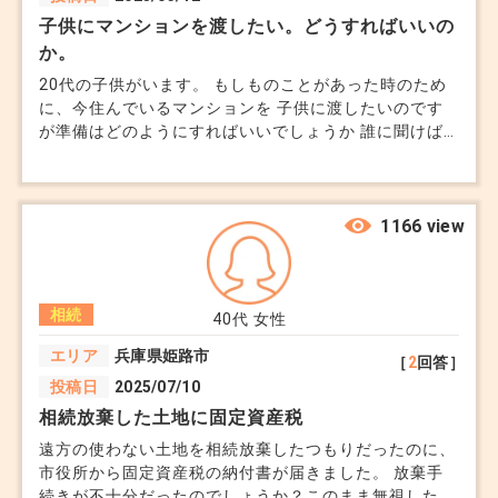
子供にマンションを渡したい。どうすればいいの
か。
・司法書士：相続登記の手続き。
20代の子供がいます。 もしものことがあった時のため
・税理士：譲渡所得税や特例の適用に関する相談。
に、今住んでいるマンションを 子供に渡したいのです
・不動産会社：売却戦略や市場の動向についての相
が準備はどのようにすればいいでしょうか 誰に聞けば
いいのか分かりません。
談。
1166 view
6. 感情面のケア
家には思い出が詰まっている場合が多く、家族内で
意見が分かれることもあります。売却をスムーズに
相続
40代
女性
進めるために、以下を心掛けましょう。
エリア
兵庫県姫路市
［
2
回答］
投稿日
2025/07/10
・家族全員で話し合い、納得の上で進める。
相続放棄した土地に固定資産税
・感情面でのサポートが必要な場合は、第三者に相
遠方の使わない土地を相続放棄したつもりだったのに、
談する。
市役所から固定資産税の納付書が届きました。 放棄手
続きが不十分だったのでしょうか？このまま無視したら