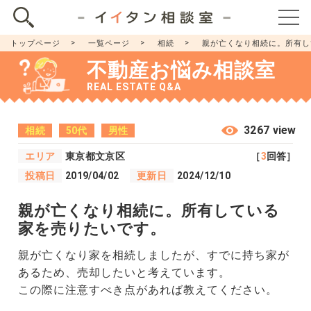
トップページ
一覧ページ
相続
親が亡くなり相続に。所有し
不動産お悩み相談室
REAL ESTATE Q&A
3267 view
相続
50代
男性
エリア
東京都文京区
［
3
回答］
投稿日
2019/04/02
更新日
2024/12/10
親が亡くなり相続に。所有している
家を売りたいです。
親が亡くなり家を相続しましたが、すでに持ち家が
あるため、売却したいと考えています。
この際に注意すべき点があれば教えてください。