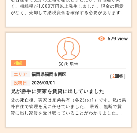
く、相続税が1,000万円以上発生しました。現金の用意
がなく、売却して納税資金を確保する必要があります
が、土地には古い貸家があり、入居者との契約解除や立
ち退き交渉も必要です。納税期限内に解決できる現実的
な手段を教えていただけないでしょうか。
579 view
相続
50代
男性
エリア
福岡県福岡市西区
［
2
回答］
投稿日
2026/03/01
兄が勝手に実家を賃貸に出していました
父の死亡後、実家は兄弟共有（各2分の1）です。私は県
外在住で管理を兄に任せていました。 最近、無断で賃
貸に出し家賃を受け取っていることがわかりました。
共有持分の場合、片方の同意なく賃貸できるのでしょう
か。過去の家賃を請求しても良いですよね？