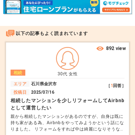
ので、壁紙等取り換えた方がいいでしょう。ホテル
認します。
でも禁煙室が人気ですが、ずっと住む住宅ならなお
・固定資産税納税通知書：税額や評価額を確認しま
さらです。特に中古住宅を購入するボリュームゾー
す。
ンである30代の喫煙率は低いので、タバコのにお
・身分証明書：売却手続きに必要です。
以下の記事もよく読まれています
いは厳禁です。
・建物図面や間取り図：ある場合は用意しておきま
892 view
しょう。
壁紙を変えたら、スイッチ、コンセントのプレート
部分は簡単に交換できかつ安価ですから交換してく
（査定と相場確認）
相続
30代
女性
ださい。きれいな壁紙が台無しになります。
不動産会社に依頼して査定を受け、売却価格の目安
エリア
石川県金沢市
［
1
回答］
また、カーテンは安くてよいので、レースだけでも
を把握します。
投稿日
2025/07/16
つけてください。外部の光が柔らかくなるので、印
複数社に査定を依頼すると、価格やサービスの違い
相続したマンションを少しリフォームしてAirbnb
象がガラリと変わります。
が分かりやすくなります。
として運営したい
電灯類についても安価でいいので、新しいライトに
親から相続したマンションがあるのですが、自身は既に
持ち家がある為、Airbnbをやってみようかという話にな
変えてください。古い汚れたライトはそれだけで古
3. 税金や費用の確認
りました。 リフォームをすれば中は綺麗になりそうな
臭さを感じますし、取り外すと部屋が暗くなり印象
相続した不動産を売却する際には、税金の負担が発